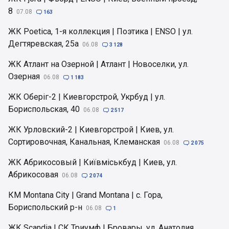
8
07.08

163
ЖК Poetica, 1-я коллекция | Поэтика | ENSO | ул.
Дегтяревская, 25а
06.08

3 128
ЖК Атлант на Озерной | Атлант | Новоселки, ул.
Озерная
06.08

1 183
ЖК Оберіг-2 | Киевгорстрой, Укрбуд | ул.
Бориспольская, 40
06.08

2 517
ЖК Урловский-2 | Киевгорстрой | Киев, ул.
Сортировочная, Канальная, Клеманская
06.08

2 075
ЖК Абрикосовый | Київміськбуд | Киев, ул.
Абрикосовая
06.08

2 074
КМ Montana City | Grand Montana | с. Гора,
Бориспольский р-н
06.08

1
ЖК Scandia | СК Триумф | Бровары, ул. Анатолия