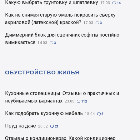
Какую выбрать грунтовку и шпатлевку
17.03

14
Как не снимая старую эмаль покрасить сверху
акриловой (латексной) краской?
17.03

3
Диммерний блок для сценічних софітів постійно
вимикається
14.03

3
ОБУСТРОЙСТВО ЖИЛЬЯ
Кухонные столешницы. Отзывы о практичных и
неубиваемых вариантах
23.05

112
Как подобрать кухонную мебель
15.04

5
Пруд на даче
20.02

21
Отзывы о кондиционерах. Какой кондиционер