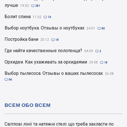
лучше
19.02

281
Болит спина
11.02

74
Выбор ноутбука. Отзывы о ноутбуках
24.01

80
Постройка бани
20.12

18
Где найти качественные полотенца?
04.09

2
Орхидеи. Как ухаживать за орхидеями
29.08

18
Выбор пылесоса. Отзывы о ваших пылесосах
26.08

66
ВСЕМ ОБО ВСЕМ
Світлові лінії та натяжні стелі: що треба закласти по