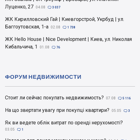
Луценко, 27
04.08

3 037
ЖК Кирилловский Гай | Киевгорстрой, Укрбуд | ул.
Баггоутовская, 1-а
02.08

1 738
ЖК Hello House | Nice Development | Киев, ул. Николая
Кибальчича, 1
01.08

76
ФОРУМ НЕДВИЖИМОСТИ
Стоит ли сейчас покупать недвижимость?
07.08

5 116
На що звертати увагу при покупці квартири?
05.05

3
Як ви ведете облік витрат по оренді нерухомості?
03.05

1