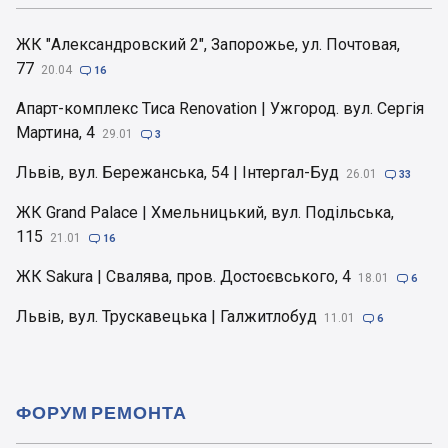
ЖК "Александровский 2", Запорожье, ул. Почтовая,
77
20.04

16
Апарт-комплекс Тиса Renovation | Ужгород. вул. Сергія
Мартина, 4
29.01

3
Львів, вул. Бережанська, 54 | Інтергал-Буд
26.01

33
ЖК Grand Palace | Хмельницький, вул. Подільська,
115
21.01

16
ЖК Sakura | Свалява, пров. Достоєвського, 4
18.01

6
Львів, вул. Трускавецька | Галжитлобуд
11.01

6
ФОРУМ РЕМОНТА