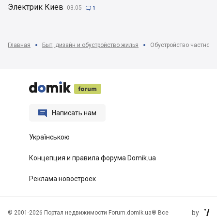
Электрик Киев
03.05

1
Главная
Быт, дизайн и обустройство жилья
Обустройство частного






Написать нам
Українською
Концепция и правила форума Domik.ua
Реклама новостроек
by
©
2001-2026 Портал недвижимости Forum.domik.ua® Все
