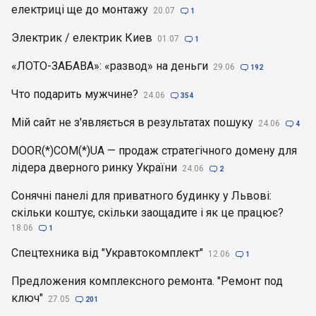
електриці ще до монтажу
20.07

1
Электрик / електрик Киев
01.07

1
«ЛОТО-ЗАБАВА»: «развод» на деньги
29.06

192
Что подарить мужчине?
24.06

354
Мій сайт не з'являється в результатах пошуку
24.06

4
DOOR(*)COM(*)UA — продаж стратегічного домену для
лідера дверного ринку України
24.06

2
Сонячні панелі для приватного будинку у Львові:
скільки коштує, скільки заощадите і як це працює?
18.06

1
Спецтехника від "Укравтокомплект"
12.06

1
Предложения комплексного ремонта. "Ремонт под
ключ"
27.05

201