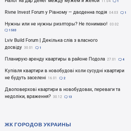
Налог на дар денег между мужем и женой
11.04

1
Rivne Invest Forum у Рівному — дводенна подія
04.03

1
Нужны или не нужны риэлторы? Не понимаю!
03.02

1 503
Lviv Build Forum | Декілька слів з власного
досвіду
30.01

1
Планирую аренду квартиры в районе Подола
27.01

4
Купівля квартири в новобудові коли сусудні квартири
не будуть заселені
16.01

2
Двоповерхові квартири в новобудовах, переваги та
недоліки, враження?
30.12

13
ЖК ГОРОДОВ УКРАИНЫ