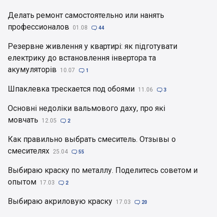
Делать ремонт самостоятельно или нанять
профессионалов
01.08

44
Резервне живлення у квартирі: як підготувати
електрику до встановлення інвертора та
акумуляторів
10.07

1
Шпаклевка трескается под обоями
11.06

3
Основні недоліки вальмового даху, про які
мовчать
12.05

2
Как правильно выбрать смеситель. Отзывы о
смесителях
25.04

55
Выбираю краску по металлу. Поделитесь советом и
опытом
17.03

2
Выбираю акриловую краску
17.03

20