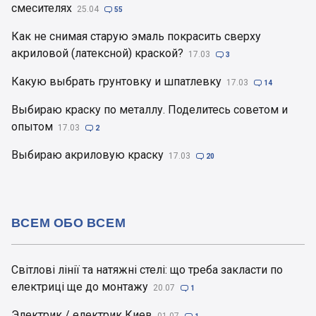
смесителях
25.04

55
Как не снимая старую эмаль покрасить сверху
акриловой (латексной) краской?
17.03

3
Какую выбрать грунтовку и шпатлевку
17.03

14
Выбираю краску по металлу. Поделитесь советом и
опытом
17.03

2
Выбираю акриловую краску
17.03

20
ВСЕМ ОБО ВСЕМ
Світлові лінії та натяжні стелі: що треба закласти по
електриці ще до монтажу
20.07

1
Электрик / електрик Киев