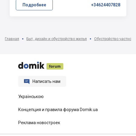
Подробнее
+34624407828
Главная
Быт, дизайн и обустройство жилья
Обустройство частного






Написать нам
Українською
Концепция и правила форума Domik.ua
Реклама новостроек