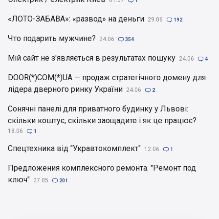
01.07

1
«ЛОТО-ЗАБАВА»: «развод» на деньги
29.06

192
Что подарить мужчине?
24.06

354
Мій сайт не з'являється в результатах пошуку
24.06

4
DOOR(*)COM(*)UA — продаж стратегічного домену для
лідера дверного ринку України
24.06

2
Сонячні панелі для приватного будинку у Львові:
скільки коштує, скільки заощадите і як це працює?
18.06

1
Спецтехника від "Укравтокомплект"
12.06

1
Предложения комплексного ремонта. "Ремонт под
ключ"
27.05

201