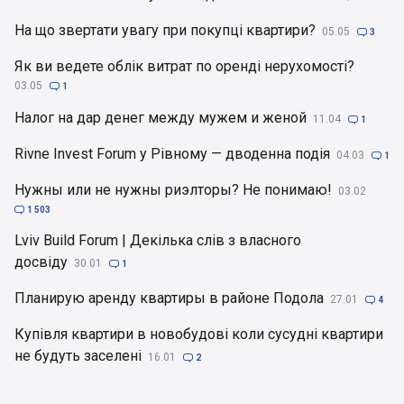
На що звертати увагу при покупці квартири?
05.05

3
Як ви ведете облік витрат по оренді нерухомості?
03.05

1
Налог на дар денег между мужем и женой
11.04

1
Rivne Invest Forum у Рівному — дводенна подія
04.03

1
Нужны или не нужны риэлторы? Не понимаю!
03.02

1 503
Lviv Build Forum | Декілька слів з власного
досвіду
30.01

1
Планирую аренду квартиры в районе Подола
27.01

4
Купівля квартири в новобудові коли сусудні квартири
не будуть заселені
16.01

2