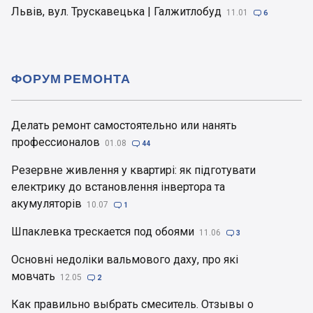
Львів, вул. Трускавецька | Галжитлобуд
11.01

6
ФОРУМ РЕМОНТА
Делать ремонт самостоятельно или нанять
профессионалов
01.08

44
Резервне живлення у квартирі: як підготувати
електрику до встановлення інвертора та
акумуляторів
10.07

1
Шпаклевка трескается под обоями
11.06

3
Основні недоліки вальмового даху, про які
мовчать
12.05

2
Как правильно выбрать смеситель. Отзывы о