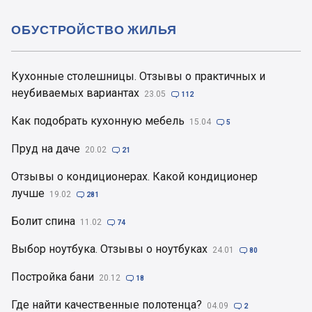
ОБУСТРОЙСТВО ЖИЛЬЯ
Кухонные столешницы. Отзывы о практичных и
неубиваемых вариантах
23.05

112
Как подобрать кухонную мебель
15.04

5
Пруд на даче
20.02

21
Отзывы о кондиционерах. Какой кондиционер
лучше
19.02

281
Болит спина
11.02

74
Выбор ноутбука. Отзывы о ноутбуках
24.01

80
Постройка бани
20.12

18
Где найти качественные полотенца?
04.09

2