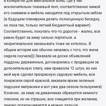
а конкретно для мангальной зоны, где у нас
исключительно тканевый тент, соответственно зимой
его снимаем и мебель находится под открытым небом
(в будущем планируем делать полноценную беседку,
но пока так, только летний бюджетный вариант).
Соответственно, покупать что-то дорогое - жалко, все
равно будет за зиму сильно портиться...а
неоригинальное заказывать тоже не хотелось...В
общем история как обычно началась с того, что жена
сидела скучала))) Заказала на доске объявлений
поддоны деревянные, договорилась с продавцом за
дополительную плату, нам привезли 12 штук, из них
мой муж сделал прекрасную садовую мебель, все
покрасили серой краской, заказала яркие зеленые
подушки-матрасики и вот уже два сезона пользуемся)
Конечно...за зиму на диванчиках образуется немного
плесени, но не страшно, все счищается при желании,
заново подкрашивается и можно дальше