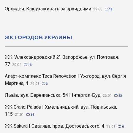
Орхидеи. Как ухаживать за орхидеями
29.08

18
ЖК ГОРОДОВ УКРАИНЫ
ЖК "Александровский 2", Запорожье, ул. Почтовая,
77
20.04

16
Апарт-комплекс Тиса Renovation | Ужгород. вул. Сергія
Мартина, 4
29.01

3
Львів, вул. Бережанська, 54 | Інтергал-Буд
26.01

33
ЖК Grand Palace | Хмельницький, вул. Подільська,
115
21.01

16
ЖК Sakura | Свалява, пров. Достоєвського, 4
18.01

6