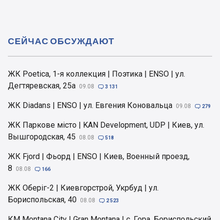
СЕЙЧАС ОБСУЖДАЮТ
ЖК Poetica, 1-я коллекция | Поэтика | ENSO | ул.
Дегтяревская, 25а
09.08

3 131
ЖК Diadans | ENSO | ул. Евгения Коновальца
09.08

279
ЖК Паркове місто | KAN Development, UDP | Киев, ул.
Вышгородская, 45
08.08

518
ЖК Fjord | Фьорд | ENSO | Киев, Военный проезд,
8
08.08

166
ЖК Оберіг-2 | Киевгорстрой, Укрбуд | ул.
Бориспольская, 40
08.08

2 523
КМ Montana City | Gran Montana | с. Гора, Бориспольский