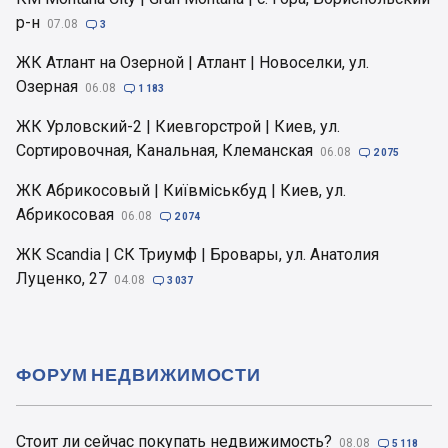
р-н
07.08

3
ЖК Атлант на Озерной | Атлант | Новоселки, ул.
Озерная
06.08

1 183
ЖК Урловский-2 | Киевгорстрой | Киев, ул.
Сортировочная, Канальная, Клеманская
06.08

2 075
ЖК Абрикосовый | Київміськбуд | Киев, ул.
Абрикосовая
06.08

2 074
ЖК Scandia | СК Триумф | Бровары, ул. Анатолия
Луценко, 27
04.08

3 037
ФОРУМ НЕДВИЖИМОСТИ
Стоит ли сейчас покупать недвижимость?
08.08

5 118