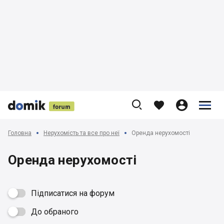











Головна
Нерухомість та все про неї
Оренда нерухомості
Оренда нерухомості
Підписатися на форум
До обраного
