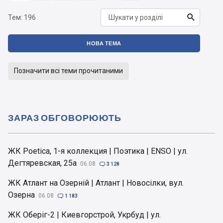

Тем:
196
НОВА ТЕМА
Позначити всі теми прочитаними
ЗАРАЗ ОБГОВОРЮЮТЬ
ЖК Poetica, 1-я коллекция | Поэтика | ENSO | ул.
Дегтяревская, 25а
06.08

3 128
ЖК Атлант на Озерній | Атлант | Новосілки, вул.
Озерна
06.08

1 183
ЖК Оберіг-2 | Киевгорстрой, Укрбуд | ул.