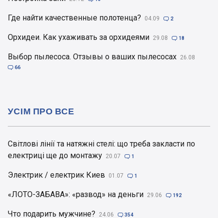
Где найти качественные полотенца?
04.09

2
Орхидеи. Как ухаживать за орхидеями
29.08

18
Выбор пылесоса. Отзывы о ваших пылесосах
26.08

66
УСІМ ПРО ВСЕ
Світлові лінії та натяжні стелі: що треба закласти по
електриці ще до монтажу
20.07

1
Электрик / електрик Киев
01.07

1
«ЛОТО-ЗАБАВА»: «развод» на деньги
29.06

192
Что подарить мужчине?
24.06

354