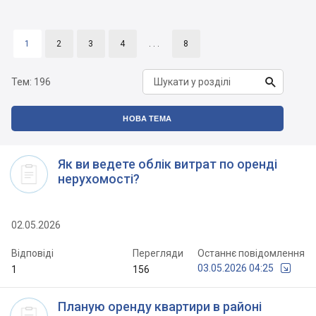
1
2
3
4
. . .
8

Тем:
196
НОВА ТЕМА
Як ви ведете облік витрат по оренді
нерухомості?
02.05.2026
Відповіді
Перегляди
Останнє повідомлення
03.05.2026 04:25
1
156
Планую оренду квартири в районі