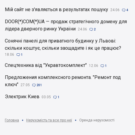
Мій сайт не з'являється в результатах пошуку
24.06

4
DOOR(*)COM(*)UA — продаж стратегічного домену для
лідера дверного ринку України
24.06

2
Сонячні панелі для приватного будинку у Львові:
скільки коштує, скільки заощадите і як це працює?
18.06

1
Спецтехника від "Укравтокомплект"
12.06

1
Предложения комплексного ремонта. "Ремонт под
ключ"
27.05

201
Электрик Киев
03.05

1
Головна
Нерухомість та все про неї
Оренда нерухомості