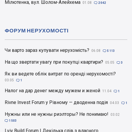
Мілютенка, вул. Шолом-Алейхема
01.08

2 042
ФОРУМ НЕРУХОМОСТІ
Чи варто зараз купувати нерухомість?
06.08

5 113
На що звертати увагу при покупці квартири?
05.05

3
Як ви ведете облік витрат по оренді нерухомості?
03.05

1
Налог на дар денег между мужем и женой
11.04

1
Rivne Invest Forum у Рівному — дводенна подія
04.03

1
Нужны или не нужны риэлторы? Не понимаю!
03.02

1 503
Lviv Build Forum | Декілька слів з власного