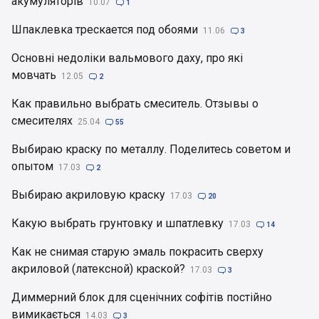
акумуляторів
10.07

1
Шпаклевка трескается под обоями
11.06

3
Основні недоліки вальмового даху, про які
мовчать
12.05

2
Как правильно выбрать смеситель. Отзывы о
смесителях
25.04

55
Выбираю краску по металлу. Поделитесь советом и
опытом
17.03

2
Выбираю акриловую краску
17.03

20
Какую выбрать грунтовку и шпатлевку
17.03

14
Как не снимая старую эмаль покрасить сверху
акриловой (латексной) краской?
17.03

3
Диммерний блок для сценічних софітів постійно
вимикається
14.03

3