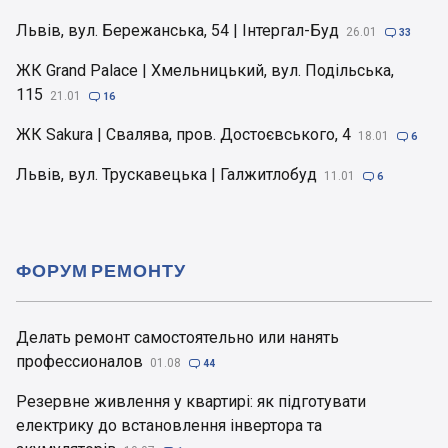
Львів, вул. Бережанська, 54 | Інтергал-Буд
26.01

33
ЖК Grand Palace | Хмельницький, вул. Подільська,
115
21.01

16
ЖК Sakura | Свалява, пров. Достоєвського, 4
18.01

6
Львів, вул. Трускавецька | Галжитлобуд
11.01

6
ФОРУМ РЕМОНТУ
Делать ремонт самостоятельно или нанять
профессионалов
01.08

44
Резервне живлення у квартирі: як підготувати
електрику до встановлення інвертора та