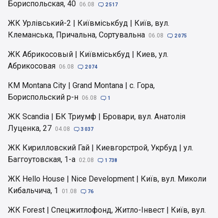
Бориспольская, 40
06.08

2 517
ЖК Урлівський-2 | Київміськбуд | Київ, вул.
Клеманська, Причальна, Сортувальна
06.08

2 075
ЖК Абрикосовый | Київміськбуд | Киев, ул.
Абрикосовая
06.08

2 074
КМ Montana City | Grand Montana | с. Гора,
Бориспольский р-н
06.08

1
ЖК Scandia | БК Триумф | Бровари, вул. Анатолія
Луценка, 27
04.08

3 037
ЖК Кирилловский Гай | Киевгорстрой, Укрбуд | ул.
Баггоутовская, 1-а
02.08

1 738
ЖК Hello House | Nice Development | Київ, вул. Миколи
Кибальчича, 1
01.08

76
ЖК Forest | Спецжитлофонд, Житло-Інвест | Київ, вул.