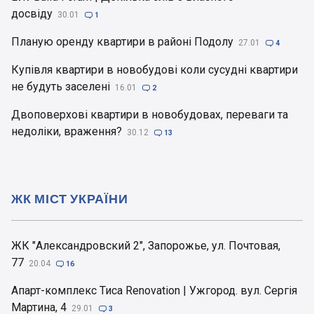
досвіду
30.01

1
Планую оренду квартири в районі Подолу
27.01

4
Купівля квартири в новобудові коли сусудні квартири
не будуть заселені
16.01

2
Двоповерхові квартири в новобудовах, переваги та
недоліки, враження?
30.12

13
ЖК МІСТ УКРАЇНИ
ЖК "Александровский 2", Запорожье, ул. Почтовая,
77
20.04

16
Апарт-комплекс Тиса Renovation | Ужгород. вул. Сергія
Мартина, 4
29.01

3