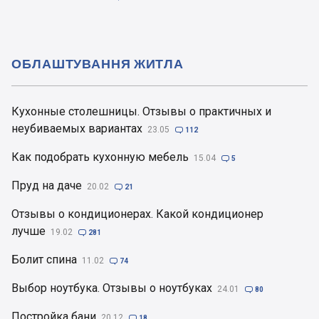
ОБЛАШТУВАННЯ ЖИТЛА
Кухонные столешницы. Отзывы о практичных и
неубиваемых вариантах
23.05

112
Как подобрать кухонную мебель
15.04

5
Пруд на даче
20.02

21
Отзывы о кондиционерах. Какой кондиционер
лучше
19.02

281
Болит спина
11.02

74
Выбор ноутбука. Отзывы о ноутбуках
24.01

80
Постройка бани
20.12

18