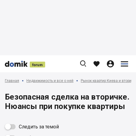











Главная
Недвижимость и все о ней
Рынок квартир Киева и вторич
Безопасная сделка на вторичке.
Нюансы при покупке квартиры
Следить за темой