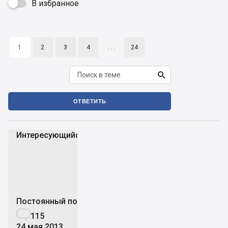
В избранное

1
2
3
4
. . .
24

ОТВЕТИТЬ
Интересующийся_
И
Постоянный пользователь

115
24 мая 2013