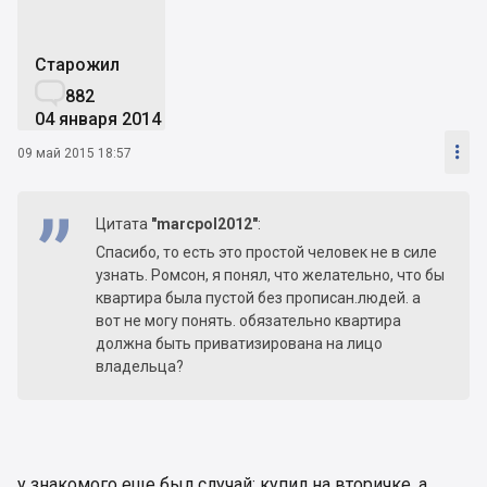
Старожил

882
04 января 2014

09 май 2015 18:57
Цитата
"marcpol2012"
:
Спасибо, то есть это простой человек не в силе
узнать. Ромсон, я понял, что желательно, что бы
квартира была пустой без прописан.людей. а
вот не могу понять. обязательно квартира
должна быть приватизирована на лицо
владельца?
у знакомого еще был случай: купил на вторичке, а