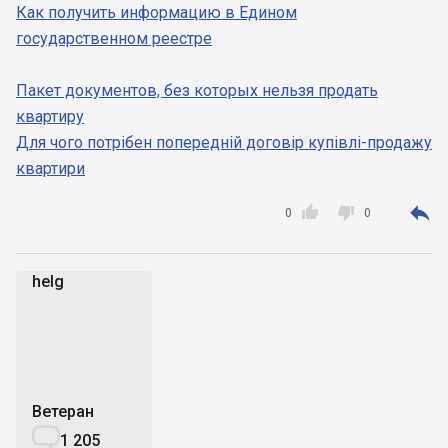
Как получить информацию в Едином
государственном реестре
Пакет документов, без которых нельзя продать
квартиру
Для чого потрібен попередній договір купівлі-продажу
квартири



0
0
helg
h
Ветеран

1 205