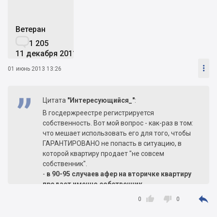
Ветеран

1 205
11 декабря 2011

01 июнь 2013 13:26
Цитата
"Интересующийся_"
:
В госдержреестре регистрируется
собственность. Вот мой вопрос - как-раз в том:
что мешает использовать его для того, чтобы
ГАРАНТИРОВАНО не попасть в ситуацию, в
которой квартиру продает "не совсем
собственник".
-
в 90-95 случаев афер на вторичке квартиру
продает именно собственник.
нюансы состоят в том, что :



0
0
а) не он один собственник оказался
б) проблемы с дееспособностью или не