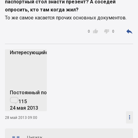
паспортный стол знасти презент? А соседей
опросить, кто там когда жил?
То же самое касается прочих основных документов.



0
0
Интересующийся_
И
Постоянный пользователь

115
24 мая 2013

28 май 2013 09:00
Цитата: