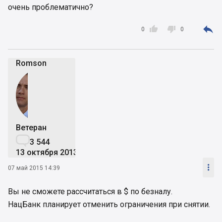
очень проблематично?
По поводу "ниже рыночной цены". С учетом того,

что цены в основном то завышены и "хотелки",


0
0
разве 10% ниже рынка - должно обязательно
свидетельствовать о чем-то плохом? Мб
человек просто хочет продать не за года, а в
Romson
течении месяца.
-10-15 и даже до 20% еще туда сюда. Но если
явно
ниже аналогичных предложений по
району - стоит призадуматься, где подвох.
Соседи. Стены или крыша? Срочная
перепродажа с целью замести следы аферы.
Ветеран
Ведь любой продавеуц заинтересован

3 544
получить побольше
13 октября 2013

07 май 2015 14:39
Вы не сможете рассчитаться в $ по безналу.
НацБанк планирует отменить ограничения при снятии.