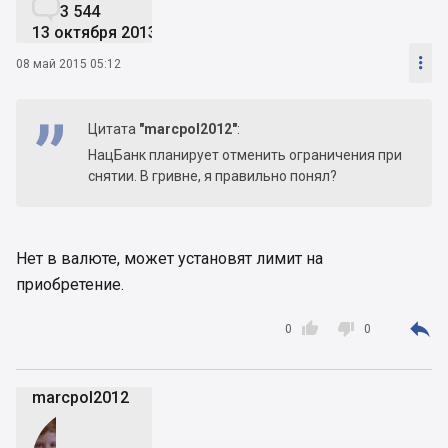

3 544
13 октября 2013

08 май 2015 05:12
Цитата
"marcpol2012"
:
НацБанк планирует отменить ограничения при
снятии. В гривне, я правильно понял?
Нет в валюте, может установят лимит на
приобретение.



0
0
marcpol2012