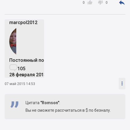



0
0
marcpol2012
Постоянный пользователь

105
28 февраля 2013

07 май 2015 14:53
Цитата
"Romson"
:
Вы не сможете рассчитаться в $ по безналу.