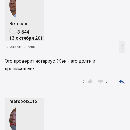
Ветеран

3 544
13 октября 2013

08 май 2015 13:08
Это проверит нотариус. Жэк - это долги и
прописанные.



0
0
marcpol2012