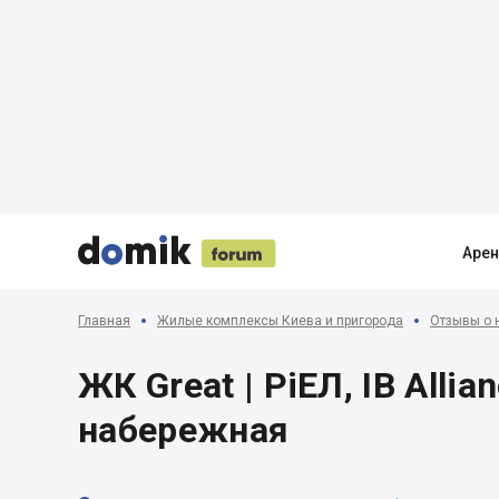





Аре
Главная
Жилые комплексы Киева и пригорода
Отзывы о 
ЖК Great | РіЕЛ, IB Alli
набережная