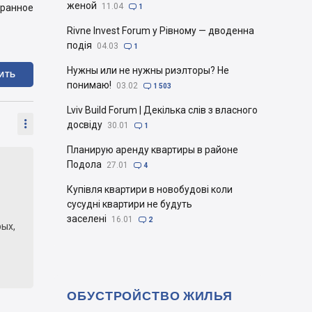
женой
11.04
бранное

1
Rivne Invest Forum у Рівному — дводенна
подія
04.03

1
Нужны или не нужны риэлторы? Не
ИТЬ
понимаю!
03.02

1 503
Lviv Build Forum | Декілька слів з власного

досвіду
30.01

1
Планирую аренду квартиры в районе
Подола
27.01

4
Купівля квартири в новобудові коли
сусудні квартири не будуть
заселені
16.01

2
рых,
ОБУСТРОЙСТВО ЖИЛЬЯ