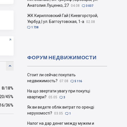
Анатолия Луценко, 27
04.08

3 037
ЖК Кирилловский Гай | Киевгорстрой,
Укрбуд | ул. Баггоутовская, 1-а
02.08

1 738
ФОРУМ НЕДВИЖИМОСТИ

Стоит ли сейчас покупать
недвижимость?
07.08

5 116
8/18%
На що звертати увагу при покупці
20/45%
квартири?
05.05

3
16/36%
Як ви ведете облік витрат по оренді
нерухомості?
03.05

1
Налог на дар денег между мужем и