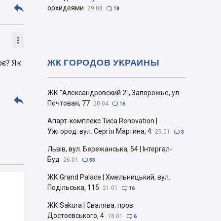

орхидеями
29.08

18

ЖК ГОРОДОВ УКРАИНЫ
ює? Як
ЖК "Александровский 2", Запорожье, ул.

Почтовая, 77
20.04

16
Апарт-комплекс Тиса Renovation |
Ужгород. вул. Сергія Мартина, 4
29.01

3
Львів, вул. Бережанська, 54 | Інтергал-
Буд
26.01

33
ЖК Grand Palace | Хмельницький, вул.
Подільська, 115
21.01

16
ЖК Sakura | Свалява, пров.
Достоєвського, 4
18.01

6