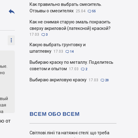
Как правильно выбрать смеситель.

Отзывы о смесителях
25.04

55
Как не снимая старую эмаль покрасить
сверху акриловой (латексной) краской?
17.03

3

Какую выбрать грунтовку и
шпатлевку
17.03

14
Выбираю краску по металлу. Поделитесь
ные.
советом и опытом
17.03

2
ьно
Выбираю акриловую краску
17.03

20
авый
кая
за
ВСЕМ ОБО ВСЕМ
гом,
ью от
Світлові лінії та натяжні стелі: що треба