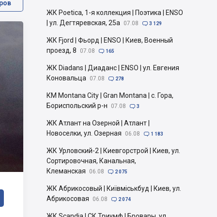
ров
ЖК Poetica, 1-я коллекция | Поэтика | ENSO
| ул. Дегтяревская, 25а
07.08

3 129
ЖК Fjord | Фьорд | ENSO | Киев, Военный
проезд, 8
07.08

165
ЖК Diadans | Диаданс | ENSO | ул. Евгения
Коновальца
07.08

278
КМ Montana City | Gran Montana | с. Гора,
Бориспольский р-н
07.08

3
ЖК Атлант на Озерной | Атлант |
Новоселки, ул. Озерная
06.08

1 183
ЖК Урловский-2 | Киевгорстрой | Киев, ул.
Сортировочная, Канальная,
Клеманская
06.08

2 075
ЖК Абрикосовый | Київміськбуд | Киев, ул.
Абрикосовая
06.08

2 074
ЖК Scandia | СК Триумф | Бровары, ул.