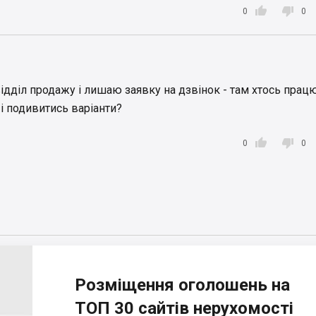


0
0
ідділ продажу і лишаю заявку на дзвінок - там хтось прац
ь і подивитись варіанти?


0
0
Розміщення оголошень на
ТОП 30 сайтів нерухомості