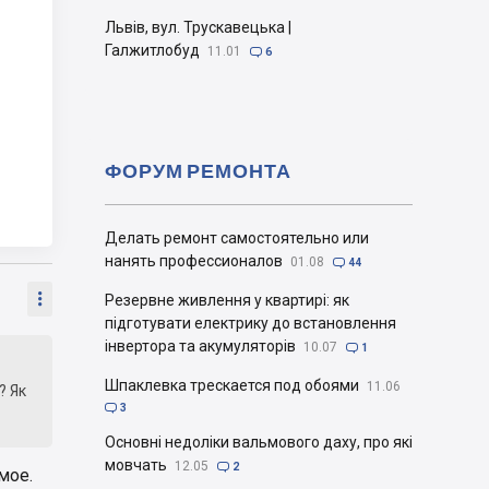
Львів, вул. Трускавецька |
Галжитлобуд
11.01

6
ФОРУМ РЕМОНТА
Делать ремонт самостоятельно или
нанять профессионалов
01.08

44

Резервне живлення у квартирі: як
підготувати електрику до встановлення
інвертора та акумуляторів
10.07

1
Шпаклевка трескается под обоями
11.06
? Як

3
Основні недоліки вальмового даху, про які
мовчать
12.05

2
мое.