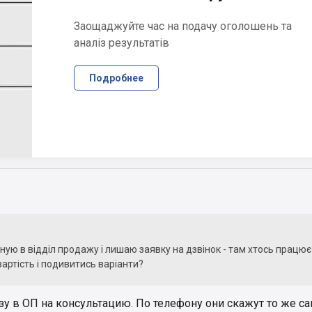
Заощаджуйте час на подачу оголошень та
аналіз результатів
Подробнее
ную в відділ продажу і лишаю заявку на дзвінок - там хтось працює
вартість і подивитись варіанти?
у в ОП на консультацию. По телефону они скажут то же са