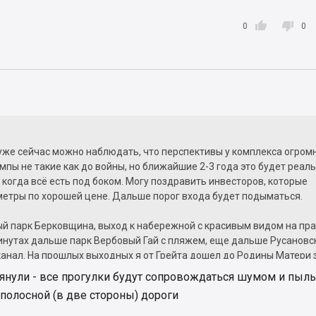


0
0
е уже сейчас можно наблюдать, что перспективы у комплекса огром
емпы не такие как до войны, но ближайшие 2-3 года это будет реал
, когда всё есть под боком. Могу поздравить инвесторов, которые
метры по хорошей цене. Дальше порог входа будет подыматься.
ый парк Берковщина, выход к набережной с красивым видом на пр
минутах дальше парк Вербовый Гай с пляжем, еще дальше Русановс
анал. На прошлых выходных я от Грейта дошел до Родины Матери 
массу удовольствия от прогулки. Короче для тех, кто занимается бе
янули - все прогулки будут сопровождаться шумом и пыл
ах или просто любит длительные прогулки - с выбором комплекса
полосной (в две стороны) дороги
лись.