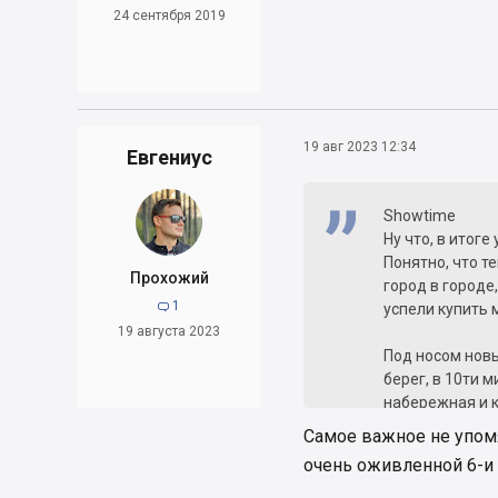
24 сентября 2019
19 авг 2023 12:34
Евгениус
Showtime
Ну что, в итог
Понятно, что т
Прохожий
город в городе
1

успели купить 
19 августа 2023
Под носом нов
берег, в 10ти 
набережная и к
час и получил 
Самое важное не упом
ездит на велик
очень оживленной 6-и 
точно не ошиб