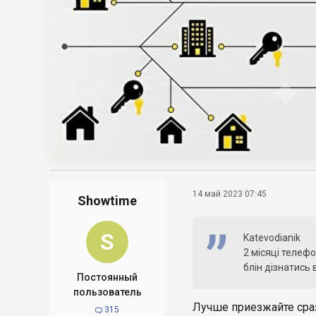
14 май 2023 07:45
Showtime
S
Katevodianik
2 місяці телефо
блін дізнатись 
Постоянный
пользователь
Лучше приезжайте сраз
315
