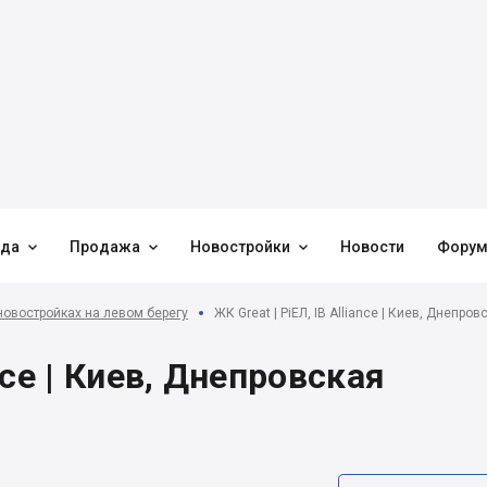



нда
Продажа
Новостройки
Новости
Фору
новостройках на левом берегу
ЖК Great | РіЕЛ, IB Alliance | Киев, Днепр
ance | Киев, Днепровская