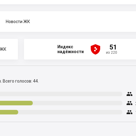
Новости ЖК





51
Индекс
 ЖК
надёжности
из 220
ы.
Всего голосов: 44.


