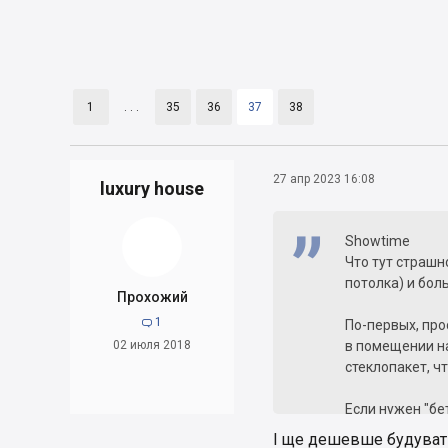
1
. . .
35
36
37
38
27 апр 2023 16:08
luxury house
Showtime
Что тут страшн
потолка) и бол
Прохожий
1

По-первых, про
02 июля 2018
в помещении на
стеклопакет, ч
Если нужен "бе
І ще дешевше будувати т