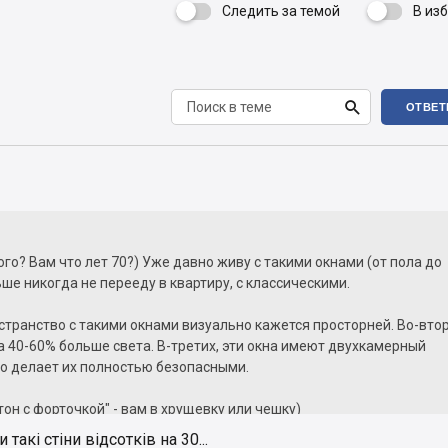
Следить за темой
В из


ОТВЕТ
ого? Вам что лет 70?) Уже давно живу с такими окнами (от пола до
ьше никогда не перееду в квартиру, с классическими.
странство с такими окнами визуально кажется просторней. Во-вто
 40-60% больше света. В-третих, эти окна имеют двухкамерный
то делает их полностью безопасными.
тон с форточкой" - вам в хрущевку или чешку)
акі стіни відсотків на 30...