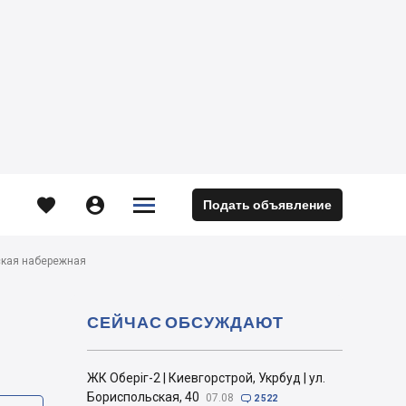





Подать объявление
м
овская набережная
СЕЙЧАС ОБСУЖДАЮТ
ЖК Оберіг-2 | Киевгорстрой, Укрбуд | ул.
Бориспольская, 40
07.08

2 522