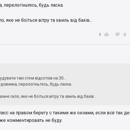
, перелогіньтесь, будь ласка.
, яке не боїться вітру та хвиль від бахів...


0
-2
дувати такі стіни відсотків на 30...
удовника, перелогіньтесь, будь ласка.
ане скло, яке не боїться вітру та хвиль від бахів...
ласс на правом берегу с такими же окнами, если всё так д
аже комментировать не буду.