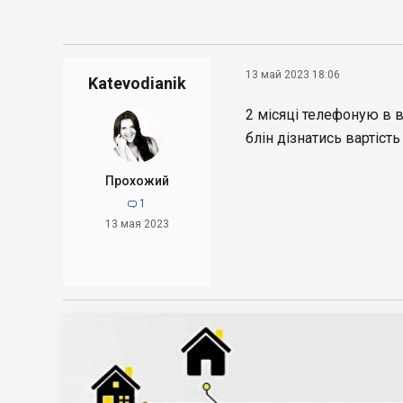
13 май 2023 18:06
Katevodianik
2 місяці телефоную в в
блін дізнатись вартіст
Прохожий
1

13 мая 2023