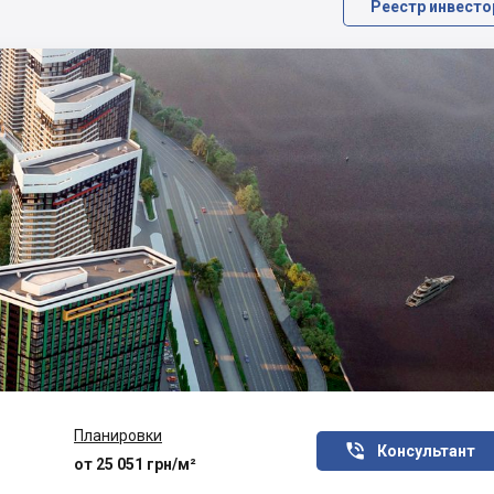
Реестр инвесто
Планировки

Консультант
от 25 051 грн/м²