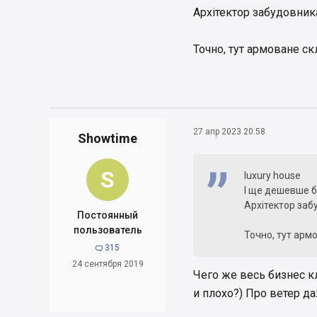
Архітектор забудовника
Точно, тут армоване скло
27 апр 2023 20:58
Showtime
S
luxury house
І ще дешевше бу
Архітектор заб
Постоянный
пользователь
Точно, тут армов
315

24 сентября 2019
Чего же весь бизнес к
и плохо?) Про ветер д