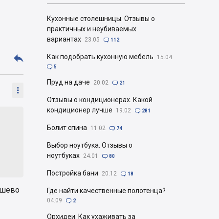
Кухонные столешницы. Отзывы о
практичных и неубиваемых
вариантах
23.05

112

Как подобрать кухонную мебель
15.04

5
Пруд на даче
20.02

21

Отзывы о кондиционерах. Какой
кондиционер лучше
19.02

281
Болит спина
11.02

74
Выбор ноутбука. Отзывы о
ноутбуках
24.01

80
Постройка бани
20.12

18
ешево
Где найти качественные полотенца?
04.09

2
Орхидеи. Как ухаживать за