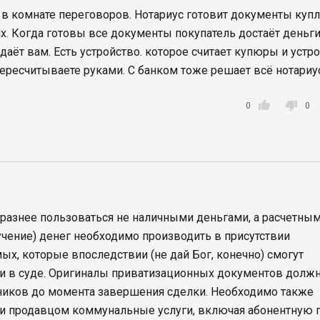
е в комнате переговоров. Нотариус готовит документы купл
х. Когда готовы все документы покупатель достаёт деньги
даёт вам. Есть устройство. которое считает купюры и устр
пересчитываете руками. С банком тоже решает всё нотариус


0
0
разнее пользоваться не наличными деньгами, а расчетны
учение) денег необходимо производить в присутствии
ых, которые впоследствии (не дай Бог, конечно) смогут
и в суде. Оригиналы приватизационных документов долж
нников до момента завершения сделки. Необходимо также
ли продавцом коммунальные услуги, включая абонентную 