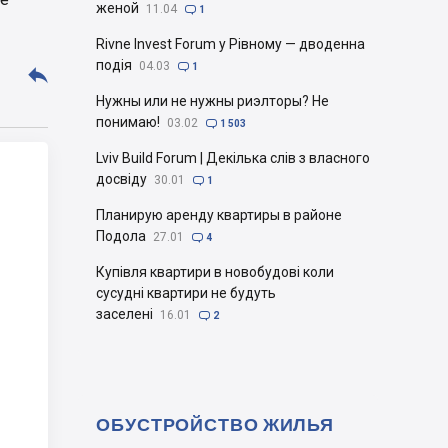
женой
11.04

1
Rivne Invest Forum у Рівному — дводенна
подія
04.03

1

Нужны или не нужны риэлторы? Не
понимаю!
03.02

1 503
Lviv Build Forum | Декілька слів з власного
досвіду
30.01

1
Планирую аренду квартиры в районе
Подола
27.01

4
Купівля квартири в новобудові коли
сусудні квартири не будуть
заселені
16.01

2
ОБУСТРОЙСТВО ЖИЛЬЯ