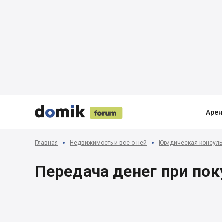





Аре
Главная
Недвижимость и все о ней
Юридическая консуль
Передача денег при по