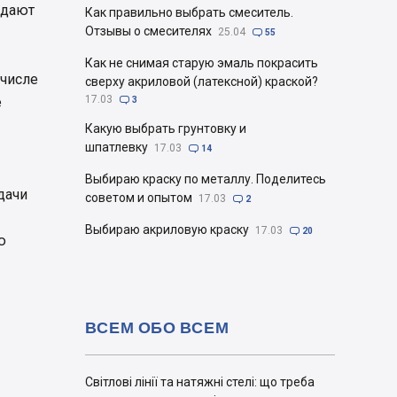
ждают
Как правильно выбрать смеситель.
Отзывы о смесителях
25.04

55
Как не снимая старую эмаль покрасить
 числе
сверху акриловой (латексной) краской?
17.03
е

3
Какую выбрать грунтовку и
шпатлевку
17.03

14
Выбираю краску по металлу. Поделитесь
дачи
советом и опытом
17.03

2
Выбираю акриловую краску
17.03

20
ю
ВСЕМ ОБО ВСЕМ
Світлові лінії та натяжні стелі: що треба