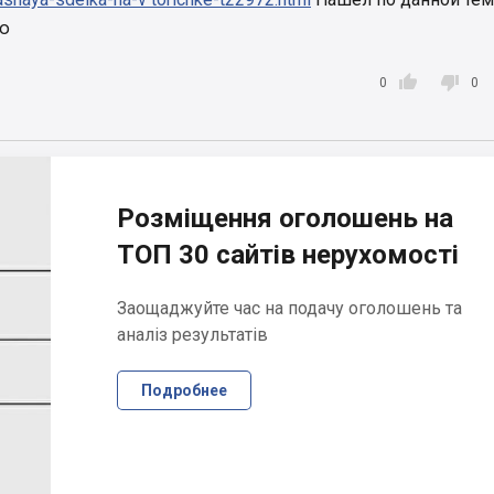
ию


0
0
Розміщення оголошень на
ТОП 30 сайтів нерухомості
Заощаджуйте час на подачу оголошень та
аналіз результатів
Подробнее