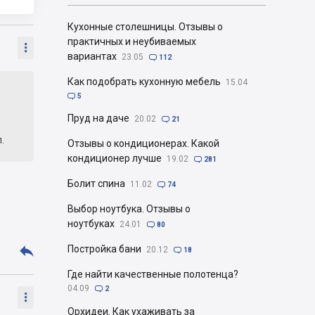
Кухонные столешницы. Отзывы о
практичных и неубиваемых

вариантах
23.05

112
Как подобрать кухонную мебель
15.04

5
Пруд на даче
20.02

21
.
Отзывы о кондиционерах. Какой
кондиционер лучше
19.02

281
Болит спина
11.02

74
Выбор ноутбука. Отзывы о
ноутбуках
24.01

80

Постройка бани
20.12

18
Где найти качественные полотенца?
04.09

2

Орхидеи. Как ухаживать за