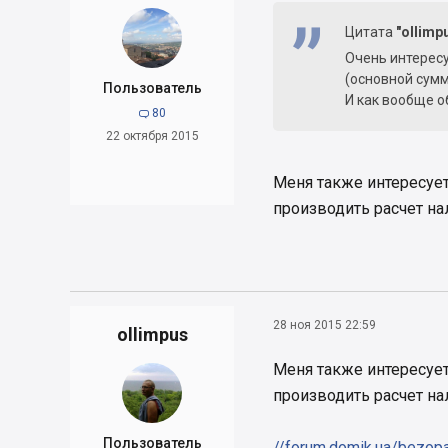
Цитата
"ollimp
Очень интересу
(основной сум
Пользователь
И как вообще о
80

22 октября 2015
Меня также интересует 
производить расчет на
28 ноя 2015 22:59
ollimpus
Меня также интересует 
производить расчет нал
Пользователь
//forum.domik.ua/bezopa