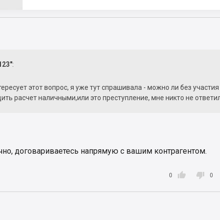
123"
:
ересует этот вопрос, я уже тут спрашивала - можно ли без участия
ить расчет наличными,или это преступление, мне никто не ответил
чно, договариваетесь напрямую с вашим контрагентом.


0
0