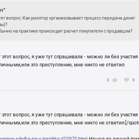
us"
:
ет вопрос: Как риэлтор организовывает процесс передачи денег
мы)?
бычно на практике происходит расчет покупателя с продавцом?
этот вопрос, я уже тут спрашивала - можно ли без участия
личными,или это преступление, мне никто не ответил.


0
0
этот вопрос, я уже тут спрашивала - можно ли без участия
ичными,или это преступление, мне никто не ответил.[/quot
snaya-sdelka-na-v torichke-t22972.html
Нашел по данной те