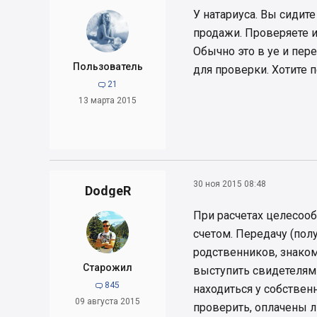
У натариуса. Вы сидит
продажи. Проверяете и
Обычно это в уе и пере
Пользователь
для проверки. Хотите 
21

13 марта 2015
30 ноя 2015 08:48
DodgeR
При расчетах целесооб
счетом. Передачу (пол
родственников, знаком
Старожил
выступить свидетелям
845

находиться у собстве
09 августа 2015
проверить, оплачены 