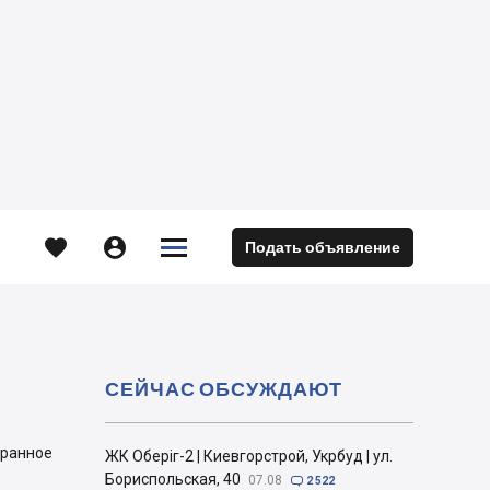





Подать объявление
м
СЕЙЧАС ОБСУЖДАЮТ
бранное
ЖК Оберіг-2 | Киевгорстрой, Укрбуд | ул.
Бориспольская, 40
07.08

2 522