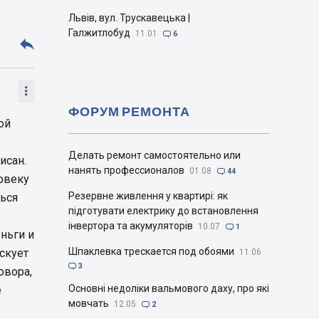
Львів, вул. Трускавецька |
Галжитлобуд
11.01

6


ФОРУМ РЕМОНТА
ой
Делать ремонт самостоятельно или
исан.
нанять профессионалов
01.08

44
ловеку
Резервне живлення у квартирі: як
ться
підготувати електрику до встановлення
інвертора та акумуляторів
10.07

1
ньги и
Шпаклевка трескается под обоями
скует
11.06

3
овора,
Основні недоліки вальмового даху, про які
е
мовчать
12.05

2
е