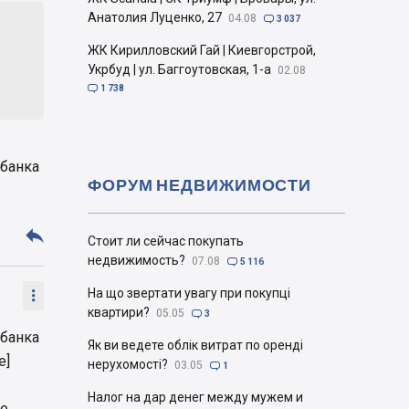
Анатолия Луценко, 27
04.08

3 037
ЖК Кирилловский Гай | Киевгорстрой,
Укрбуд | ул. Баггоутовская, 1-а
02.08

1 738
 банка
ФОРУМ НЕДВИЖИМОСТИ

Стоит ли сейчас покупать
недвижимость?
07.08

5 116
На що звертати увагу при покупці

квартири?
05.05

3
 банка
Як ви ведете облік витрат по оренді
e]
нерухомості?
03.05

1
Налог на дар денег между мужем и
ме