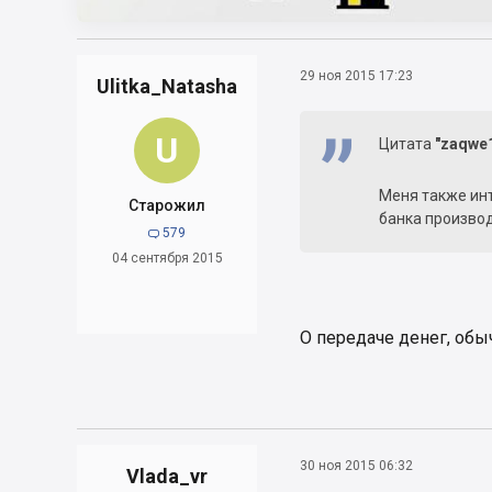
29 ноя 2015 17:23
Ulitka_Natasha
U
Цитата
"zaqwe
Меня также инт
Старожил
банка производ
579

04 сентября 2015
О передаче денег, обы
30 ноя 2015 06:32
Vlada_vr