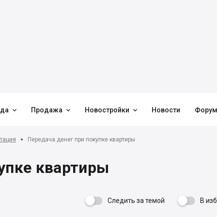



нда
Продажа
Новостройки
Новости
Фору
тация
Передача денег при покупке квартиры
купке квартиры
Следить за темой
В из
