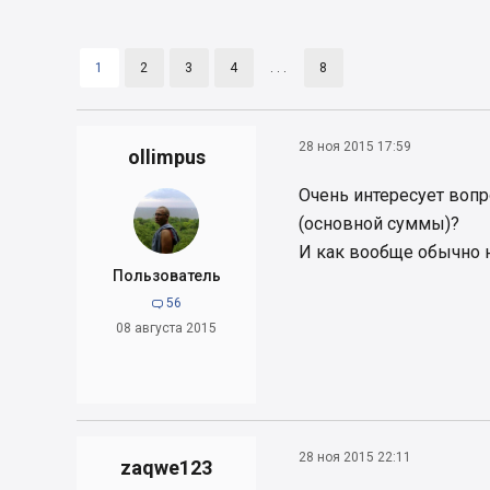
1
2
3
4
. . .
8
28 ноя 2015 17:59
ollimpus
Очень интересует вопр
(основной суммы)?
И как вообще обычно н
Пользователь
56

08 августа 2015
28 ноя 2015 22:11
zaqwe123