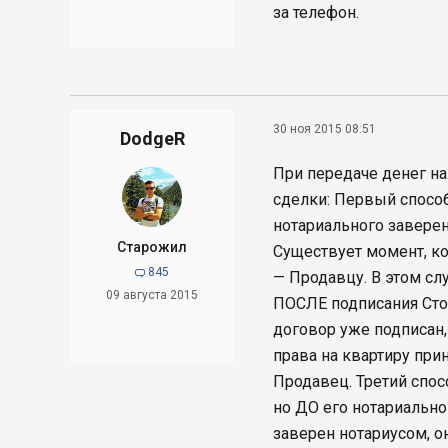
за телефон.
30 ноя 2015 08:51
DodgeR
При передаче денег н
сделки: Первый способ
нотариального заверен
Старожил
Существует момент, ко
845

— Продавцу. В этом сл
09 августа 2015
ПОСЛЕ подписания Стор
договор уже подписан,
права на квартиру при
Продавец. Третий спос
но ДО его нотариально
заверен нотариусом, о