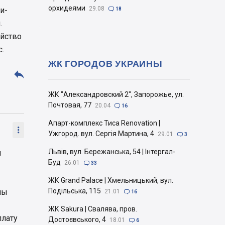
орхидеями
29.08
и-

18
.
ойство
.
ЖК ГОРОДОВ УКРАИНЫ

ЖК "Александровский 2", Запорожье, ул.
Почтовая, 77
20.04

16
Апарт-комплекс Тиса Renovation |

Ужгород. вул. Сергія Мартина, 4
29.01

3
Львів, вул. Бережанська, 54 | Інтергал-
м
Буд
26.01

33
ЖК Grand Palace | Хмельницький, вул.
Подільська, 115
ны
21.01

16
ЖК Sakura | Свалява, пров.
плату
Достоєвського, 4
18.01

6