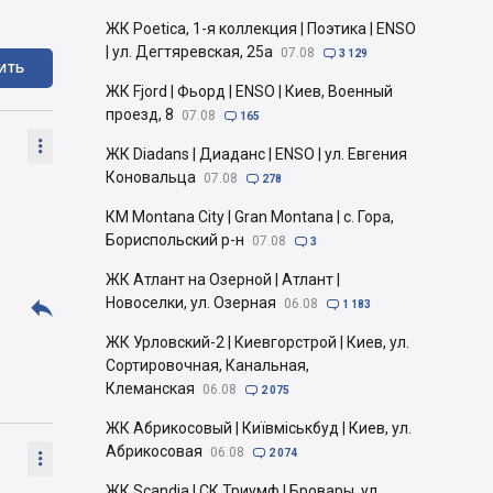
ЖК Poetica, 1-я коллекция | Поэтика | ENSO
| ул. Дегтяревская, 25а
07.08

3 129
ИТЬ
ЖК Fjord | Фьорд | ENSO | Киев, Военный
проезд, 8
07.08

165

ЖК Diadans | Диаданс | ENSO | ул. Евгения
Коновальца
07.08

278
КМ Montana City | Gran Montana | с. Гора,
Бориспольский р-н
07.08

3
ЖК Атлант на Озерной | Атлант |

Новоселки, ул. Озерная
06.08

1 183
ЖК Урловский-2 | Киевгорстрой | Киев, ул.
Сортировочная, Канальная,
Клеманская
06.08

2 075
ЖК Абрикосовый | Київміськбуд | Киев, ул.
Абрикосовая
06.08

2 074

ЖК Scandia | СК Триумф | Бровары, ул.