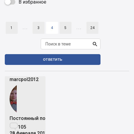
В избранное

1
. . .
3
4
5
. . .
24

ОТВЕТИТЬ
marcpol2012
Постоянный пользователь

105
28 февраля 2013