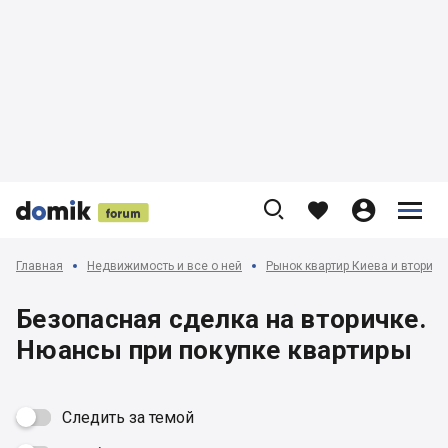











Главная
Недвижимость и все о ней
Рынок квартир Киева и вторич
Безопасная сделка на вторичке.
Нюансы при покупке квартиры
Следить за темой