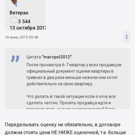
Ветеран

3 544
13 октября 2013

18 июнь 2015 05:48
Цитата
"marcpol2012"
:
После просмотра 6-7 квартир у всех продавцов
официальный документ оценки квартиры в
гривнах в два раза меньше нежели они хотят
действительно за свою квартиру.
Что делать в такой ситуации если я хочу все
сделать честно. Просить продавца идти и
переделывать оценку недвижимости? Я так
понимаю нотариус проводит сделку именно
исходя из документа оценки недвижимости?
Переделывать оценку не обязательно, в договоре
Через какой срок продавец может затребовать
должна стоять цена НЕ НИЖЕ оценочной, т.е. больше
квартиру обратно? И что будет если квартира