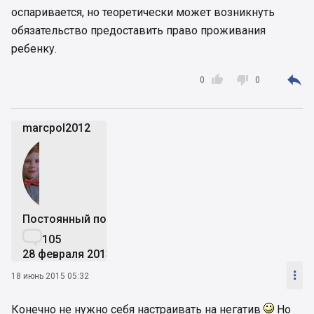
У всіх інших випадках дохід, отриманий від
оспаривается, но теоретически может возникнуть
продажу нерухомості підлягає оподаткуванню
обязательство предоставить право проживания
військовим збором за ставкою 1,5%.
ребенку.



0
0
marcpol2012
Постоянный пользователь

105
28 февраля 2013

18 июнь 2015 05:32
Конечно не нужно себя настраивать на негатив
Но