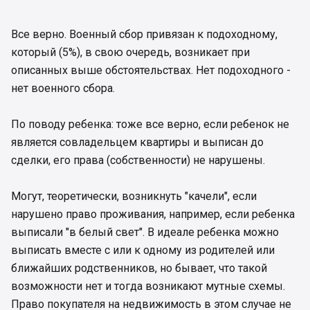
Об’єктом оподаткування військовим збором є
загальний місячний (річний) оподатковуваний
Все верно. Военный сбор привязан к подоходному,
дохід, до якого, зокрема, включається і частина
который (5%), в свою очередь, возникает при
доходу від операцій з нерухомим майном (пп.
описанных выше обстоятельствах. Нет подоходного -
1.2 п. 16¹ підрозділу 10 розділу ХХ Податкового
кодексу України – ПКУ).Порядок оподаткування
нет военного сбора.
операцій з продажу (обміну) нерухомого майна
визначено статтею 172 ПКУ. Так, дохід,
По поводу ребенка: тоже все верно, если ребенок не
отриманий громадянином – від продажу
является совладельцем квартиры и выписан до
нерухомого майна, не частіше 1 разу протягом
звітного податкового року та за умови
сделки, его права (собственности) не нарушены.
перебування такої нерухомості у власності
платника не менше останніх 3 років, не підлягає
Могут, теоретически, возникнуть "качели", если
оподаткуванню. Це правило дійсне і для
нарушено право проживания, например, если ребенка
оподаткування військовим збором. При цьому
выписали "в белый свет". В идеале ребенка можно
умова перебування проданої нерухомості у
власності платника податку не
выписать вместе с или к одному из родителей или
розповсюджується на майно, отримане у
ближайших родственников, но бывает, что такой
спадщину.
возможности нет и тогда возникают мутные схемы.
Право покупателя на недвижимость в этом случае не