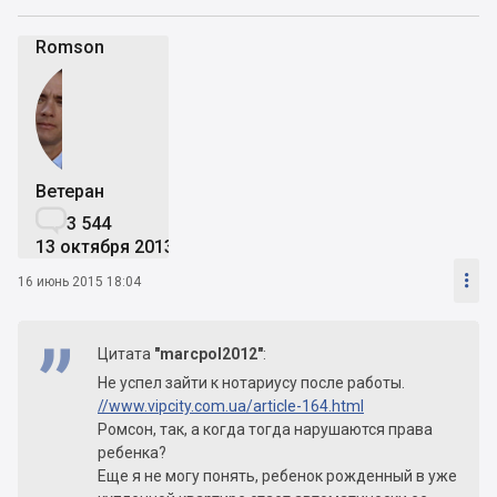
Romson
Ветеран

3 544
13 октября 2013

16 июнь 2015 18:04
Цитата
"marcpol2012"
:
Не успел зайти к нотариусу после работы.
//www.vipcity.com.ua/article-164.html
Ромсон, так, а когда тогда нарушаются права
ребенка?
Еще я не могу понять, ребенок рожденный в уже