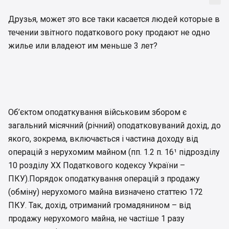
Друзья, может это все таки касается людей которые в
течении звітного податкового року продают не одно
жилье или владеют им меньше 3 лет?
Об’єктом оподаткування військовим збором є
загальний місячний (річний) оподатковуваний дохід, до
якого, зокрема, включається і частина доходу від
операцій з нерухомим майном (пп. 1.2 п. 16¹ підрозділу
10 розділу ХХ Податкового кодексу України –
ПКУ).Порядок оподаткування операцій з продажу
(обміну) нерухомого майна визначено статтею 172
ПКУ. Так, дохід, отриманий громадянином – від
продажу нерухомого майна, не частіше 1 разу