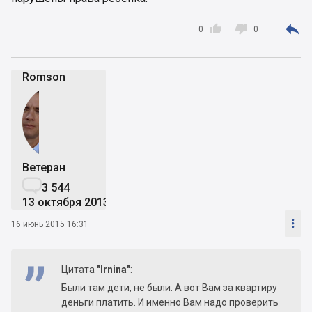



0
0
Romson
Ветеран

3 544
13 октября 2013

16 июнь 2015 16:31
Цитата
"Irnina"
:
Были там дети, не были. А вот Вам за квартиру
деньги платить. И именно Вам надо проверить