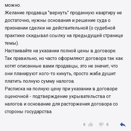
можно.
продалась за 500 000 грн, но по факту я
эквивалент на руки дал 23 000$, но через какое
Желание продавца "вернуть" проданную квартиру не
то время гривна обесценилась так, что
достаточно, нужны основания и решение суда о
продавцу стоит просто обменять 10 000$
признании сделки не действительной (о судебной
получить за них 500 000 грн и предложить мне
практике скидывал ссылку на предыдущей странице
обратно забрать гривны в замен на квартиру?
Возможно мои вопросы имеют не совсем
темы).
взрослый подход, но все же хотелось бы
Настаивайте на указании полной цены в договоре.
услышать комментарии ...
Так правильно, но часто оформляют договора так как
хотят описанные вами продавцы, это не значит, что
они планируют кого-то кинуть, просто жаба душит
платить полную сумму налогов.
Расписка на полную цену при указании в договоре
оценочной - подтверждение укрывательства от
налогов и основание для расторжения договора со
стороны государства.



0
0