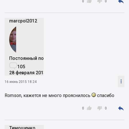



0
0
marcpol2012
Постоянный пользователь

105
28 февраля 2013

16 июнь 2015 18:24
Romson, кажется не много прояснилось
спасибо



0
0
Тимошенко