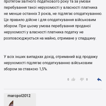
протягом звітного податкового року та за умови
перебування такої нерухомості у власності платника
не менше останніх 3 років, не підлягає оподаткуванню.
Це правило дійсне і для оподаткування військовим
збором. При цьому умова перебування проданої
нерухомості у власності платника податку не
розповсюджується на майно, отримане у спадщину.
У всіх інших випадках дохід, отриманий від продажу
нерухомості підлягає оподаткуванню військовим
збором за ставкою 1,5%.



0
0
marcpol2012