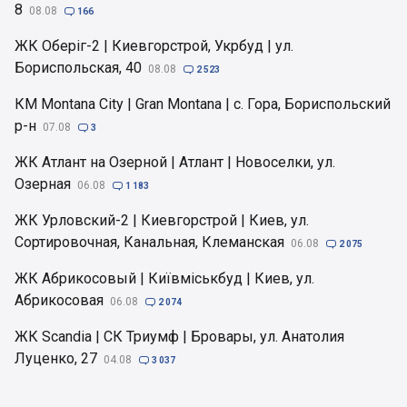
8
08.08

166
ЖК Оберіг-2 | Киевгорстрой, Укрбуд | ул.
Бориспольская, 40
08.08

2 523
КМ Montana City | Gran Montana | с. Гора, Бориспольский
р-н
07.08

3
ЖК Атлант на Озерной | Атлант | Новоселки, ул.
Озерная
06.08

1 183
ЖК Урловский-2 | Киевгорстрой | Киев, ул.
Сортировочная, Канальная, Клеманская
06.08

2 075
ЖК Абрикосовый | Київміськбуд | Киев, ул.
Абрикосовая
06.08

2 074
ЖК Scandia | СК Триумф | Бровары, ул. Анатолия
Луценко, 27
04.08

3 037