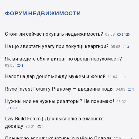
ФОРУМ НЕДВИЖИМОСТИ
Стоит ли сейчас покупать недвижимость?
09.08

5 120
На що звертати увагу при покупці квартири?
05.05

3
Як ви ведете облік витрат по оренді нерухомості?
03.05

1
Налог на дар денег между мужем и женой
11.04

1
Rivne Invest Forum у Рівному — дводенна подія
04.03

1
Нужны или не нужны риэлторы? Не понимаю!
03.02

1 503
Lviv Build Forum | Декілька слів з власного
досвіду
30.01

1
Планирую аренду квартиры в районе Подола