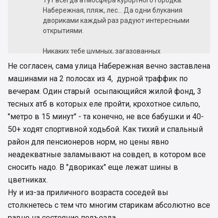
Тут всегда атмосфера курортного городка.
Набережная, пляж, лес... Да одни блукания
двориками каждый раз радуют интересными
открытиями.
Никаких тебе шумных, загазованных
транспортных артерий.
Не согласен, сама улица Набережная вечно заставлена
Вся инфрастуктура в максимум 5 минутах
машинами на 2 полосах из 4, дурной траффик по
ходьбы
вечерам. Один старый осыпающийся жилой фонд, 3
метро в 15 минутах.
тесных атб в которых еле пройти, крохотное сильпо,
И никаких тебе давящих новостроев
"метро в 15 минут" - та конечно, не все бабушки и 40-
50+ ходят спортивной ходьбой. Как тихий и спальный
район для пенсионеров норм, но цены явно
неадекватные заламывают на совдеп, в котором все
сносить надо. В "двориках" еще лежат шины в
цветниках.
Ну и из-за приличного возраста соседей вы
столкнетесь с тем что многим старикам абсолютно все
равно на состояние подъезда.