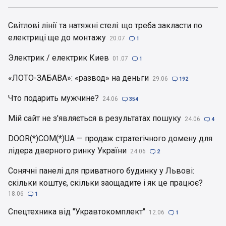
Світлові лінії та натяжні стелі: що треба закласти по
електриці ще до монтажу
20.07

1
Электрик / електрик Киев
01.07

1
«ЛОТО-ЗАБАВА»: «развод» на деньги
29.06

192
Что подарить мужчине?
24.06

354
Мій сайт не з'являється в результатах пошуку
24.06

4
DOOR(*)COM(*)UA — продаж стратегічного домену для
лідера дверного ринку України
24.06

2
Сонячні панелі для приватного будинку у Львові:
скільки коштує, скільки заощадите і як це працює?
18.06

1
Спецтехника від "Укравтокомплект"
12.06

1