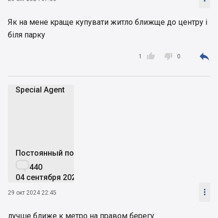
Як на мене краще купувати житло ближще до центру і
біля парку



1
0
Special Agent
SA
Постоянный пользователь

440
04 сентября 2023

29 окт 2024 22:45
лучше ближе к метро на правом берегу