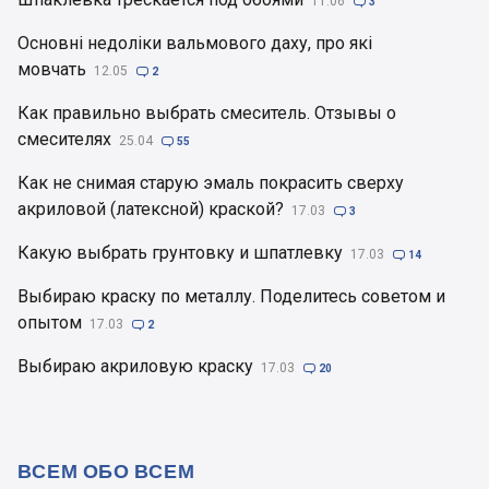
11.06

3
Основні недоліки вальмового даху, про які
мовчать
12.05

2
Как правильно выбрать смеситель. Отзывы о
смесителях
25.04

55
Как не снимая старую эмаль покрасить сверху
акриловой (латексной) краской?
17.03

3
Какую выбрать грунтовку и шпатлевку
17.03

14
Выбираю краску по металлу. Поделитесь советом и
опытом
17.03

2
Выбираю акриловую краску
17.03

20
ВСЕМ ОБО ВСЕМ