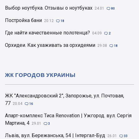
Выбор ноутбука. Отзывы о ноутбуках
24.01

80
Постройка бани
20.12

18
Где найти качественные полотенца?
04.09

2
Орхидеи. Как ухаживать за орхидеями
29.08

18
ЖК ГОРОДОВ УКРАИНЫ
ЖК "Александровский 2", Запорожье, ул. Почтовая,
77
20.04

16
Апарт-комплекс Тиса Renovation | Ужгород. вул. Сергія
Мартина, 4
29.01

3
Львів, вул. Бережанська, 54 | Інтергал-Буд
26.01

33