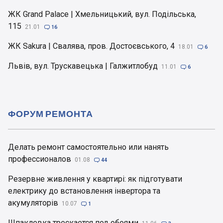
ЖК Grand Palace | Хмельницький, вул. Подільська,
115
21.01

16
ЖК Sakura | Свалява, пров. Достоєвського, 4
18.01

6
Львів, вул. Трускавецька | Галжитлобуд
11.01

6
ФОРУМ РЕМОНТА
Делать ремонт самостоятельно или нанять
профессионалов
01.08

44
Резервне живлення у квартирі: як підготувати
електрику до встановлення інвертора та
акумуляторів
10.07

1
Шпаклевка трескается под обоями