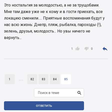
Это ностальгия за молодостью, а не за трущобами.
Мне там даже уже не к кому и в гости приехать, все
локацию сменили..... Приятные воспоминания будут у
нас всю жизнь: Днепр, пляж, рыбалка, пароходы (!),
зелень, друзья, молодость... Но увы ничего не
вернуть...



1
0
1
. . .
82
83
84
85

ОТВЕТИТЬ