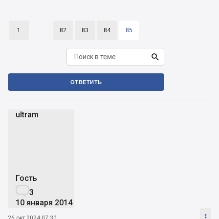
1
. . .
82
83
84
85

ОТВЕТИТЬ
ultram
u
Гость

3
10 января 2014

26 окт 2024 07:30