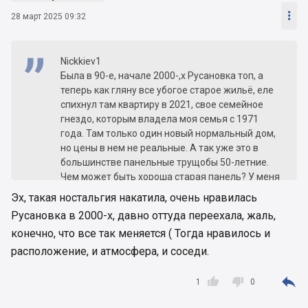

28 март 2025 09:32
Nickkiev1
Была в 90-е, начале 2000-,х Русановка топ, а
теперь как гляну все убогое старое жильё, еле
спихнул там квартиру в 2021, свое семейное
гнездо, которым владела моя семья с 1971
года. Там только один новый нормальный дом,
но цены в нем не реальные. А так уже это в
большинстве панельные трущобы 50-летние.
Чем может быть хороша старая панель? У меня
была квартира на 7-м этаже, соседи на 8-м
Эх, такая ностальгия накатила, очень нравилась
вывалили несущие стены, и у меня тоже
Русановка в 2000-х, давно оттуда переехала, жаль,
треснула несущая стена в одной комнате. У
конечно, что все так меняется ( Тогда нравилось и
меня там все мои одноклассники выехали....
Очень много проблемных соседей алкашей, на
расположение, и атмосфера, и соседи.
которых нет управы. Можете понаблюдать их на
центральной алее. Остались одни



1
0
воспоминания.... Все меняется и мы должны
тоже меняться.....