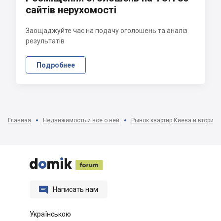
сайтів нерухомості
Заощаджуйте час на подачу оголошень та аналіз
результатів
Подробнее
Главная
Недвижимость и все о ней
Рынок квартир Киева и вторич






Написать нам
Українською