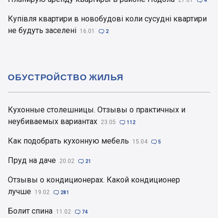
27.01

4
Купівля квартири в новобудові коли сусудні квартири
не будуть заселені
16.01

2
ОБУСТРОЙСТВО ЖИЛЬЯ
Кухонные столешницы. Отзывы о практичных и
неубиваемых вариантах
23.05

112
Как подобрать кухонную мебель
15.04

5
Пруд на даче
20.02

21
Отзывы о кондиционерах. Какой кондиционер
лучше
19.02

281
Болит спина
11.02

74