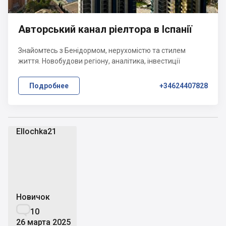
Авторський канал ріелтора в Іспанії
Знайомтесь з Бенідормом, нерухомістю та стилем
життя. Новобудови регіону, аналітика, інвестиції
Подробнее
+34624407828
Ellochka21
E
Новичок

10
26 марта 2025