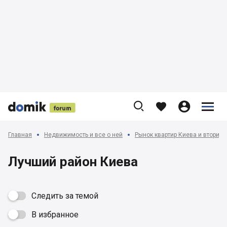











Главная
Недвижимость и все о ней
Рынок квартир Киева и вторич
Лучший район Киева
Следить за темой
В избранное
