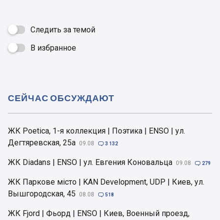
Следить за темой
В избранное

СЕЙЧАС ОБСУЖДАЮТ
ЖК Poetica, 1-я коллекция | Поэтика | ENSO | ул.
Дегтяревская, 25а
09.08

3 132
ЖК Diadans | ENSO | ул. Евгения Коновальца
09.08

279
ЖК Паркове місто | KAN Development, UDP | Киев, ул.
Вышгородская, 45
08.08

518
ЖК Fjord | Фьорд | ENSO | Киев, Военный проезд,