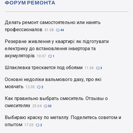
ФОРУМ РЕМОНТА
Делать ремонт самостоятельно или нанять
профессионалов
01.08

44
Резервне живлення у квартирі: як підготувати
електрику до встановлення інвертора та
акумуляторів
10.07

1
Шпаклевка трескается под обоями
11.06

3
Основні недоліки вальмового даху, про які
мовчать
12.05

2
Как правильно выбрать смеситель. Отзывы о
смесителях
25.04

55
Выбираю краску по металлу. Поделитесь советом и
опытом
17.03

2