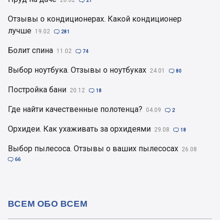

21
Отзывы о кондиционерах. Какой кондиционер
лучше
19.02

281
Болит спина
11.02

74
Выбор ноутбука. Отзывы о ноутбуках
24.01

80
Постройка бани
20.12

18
Где найти качественные полотенца?
04.09

2
Орхидеи. Как ухаживать за орхидеями
29.08

18
Выбор пылесоса. Отзывы о ваших пылесосах
26.08

66
ВСЕМ ОБО ВСЕМ