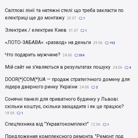
Світлові лінії та натяжні стелі: що треба закласти по
електриці ще до монтажу
20.07

1
Электрик / електрик Киев
01.07

1
«ЛОТО-ЗАБАВА»: «развод» на деньги
29.06

192
Что подарить мужчине?
24.06

354
Мій сайт не з'являється в результатах пошуку
24.06

4
DOOR(*)COM(*)UA — продаж стратегічного домену для
лідера дверного ринку України
24.06

2
Сонячні панелі для приватного будинку у Львові:
скільки коштує, скільки заощадите і як це працює?
18.06

1
Спецтехника від "Укравтокомплект"
12.06

1
Предложения комплексного ремонта. "Ремонт под