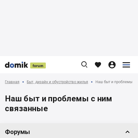











Главная
Быт, дизайн и обустройство жилья
Наш быт и проблемы с 
Наш быт и проблемы с ним
связанные

Форумы