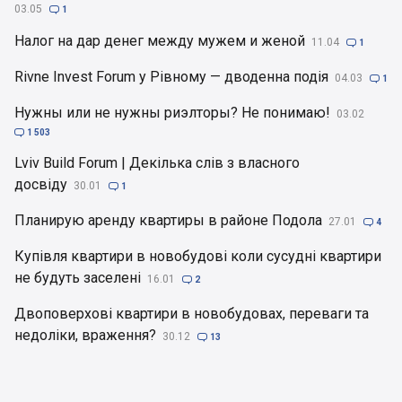
03.05

1
Налог на дар денег между мужем и женой
11.04

1
Rivne Invest Forum у Рівному — дводенна подія
04.03

1
Нужны или не нужны риэлторы? Не понимаю!
03.02

1 503
Lviv Build Forum | Декілька слів з власного
досвіду
30.01

1
Планирую аренду квартиры в районе Подола
27.01

4
Купівля квартири в новобудові коли сусудні квартири
не будуть заселені
16.01

2
Двоповерхові квартири в новобудовах, переваги та
недоліки, враження?
30.12

13