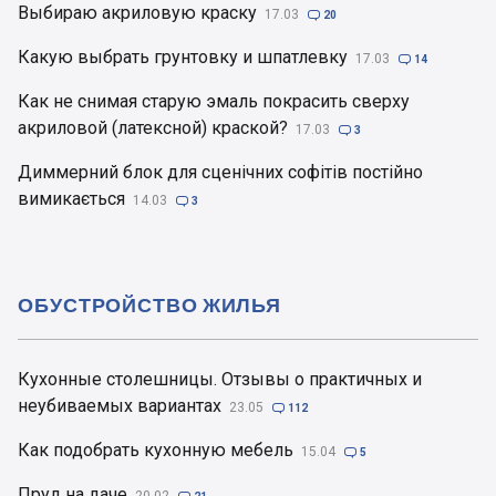
Выбираю акриловую краску
17.03

20
Какую выбрать грунтовку и шпатлевку
17.03

14
Как не снимая старую эмаль покрасить сверху
акриловой (латексной) краской?
17.03

3
Диммерний блок для сценічних софітів постійно
вимикається
14.03

3
ОБУСТРОЙСТВО ЖИЛЬЯ
Кухонные столешницы. Отзывы о практичных и
неубиваемых вариантах
23.05

112
Как подобрать кухонную мебель
15.04

5
Пруд на даче
20.02