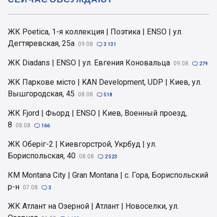
ЖК Poetica, 1-я коллекция | Поэтика | ENSO | ул.
Дегтяревская, 25а
09.08

3 131
ЖК Diadans | ENSO | ул. Евгения Коновальца
09.08

279
ЖК Паркове місто | KAN Development, UDP | Киев, ул.
Вышгородская, 45
08.08

518
ЖК Fjord | Фьорд | ENSO | Киев, Военный проезд,
8
08.08

166
ЖК Оберіг-2 | Киевгорстрой, Укрбуд | ул.
Бориспольская, 40
08.08

2 523
КМ Montana City | Gran Montana | с. Гора, Бориспольский
р-н
07.08

3
ЖК Атлант на Озерной | Атлант | Новоселки, ул.