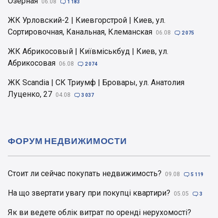
Озерная
06.08

1 183
ЖК Урловский-2 | Киевгорстрой | Киев, ул.
Сортировочная, Канальная, Клеманская
06.08

2 075
ЖК Абрикосовый | Київміськбуд | Киев, ул.
Абрикосовая
06.08

2 074
ЖК Scandia | СК Триумф | Бровары, ул. Анатолия
Луценко, 27
04.08

3 037
ФОРУМ НЕДВИЖИМОСТИ
Стоит ли сейчас покупать недвижимость?
09.08

5 119
На що звертати увагу при покупці квартири?
05.05

3
Як ви ведете облік витрат по оренді нерухомості?