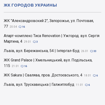
ЖК ГОРОДОВ УКРАИНЫ
ЖК "Александровский 2", Запорожье, ул. Почтовая,
77
20.04

16
Апарт-комплекс Тиса Renovation | Ужгород. вул. Сергія
Мартина, 4
29.01

3
Львів, вул. Бережанська, 54 | Інтергал-Буд
26.01

33
ЖК Grand Palace | Хмельницький, вул. Подільська,
115
21.01

16
ЖК Sakura | Свалява, пров. Достоєвського, 4
18.01

6
Львів, вул. Трускавецька | Галжитлобуд
11.01

6