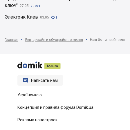
ключ"
27.05

201
Электрик Киев
03.05

1
Главная
Быт, дизайн и обустройство жилья
Наш быт и проблемы с 






Написать нам
Українською
Концепция и правила форума Domik.ua
Реклама новостроек