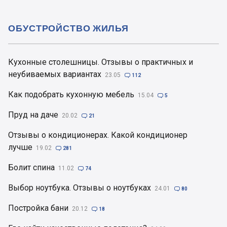
ОБУСТРОЙСТВО ЖИЛЬЯ
Кухонные столешницы. Отзывы о практичных и
неубиваемых вариантах
23.05

112
Как подобрать кухонную мебель
15.04

5
Пруд на даче
20.02

21
Отзывы о кондиционерах. Какой кондиционер
лучше
19.02

281
Болит спина
11.02

74
Выбор ноутбука. Отзывы о ноутбуках
24.01

80
Постройка бани
20.12

18