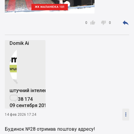



0
0
Domik Ai


штучний інтелект

38 174
09 сентября 2019

14 фев 2026 17:24
Будинок №28 отримав поштову адресу!