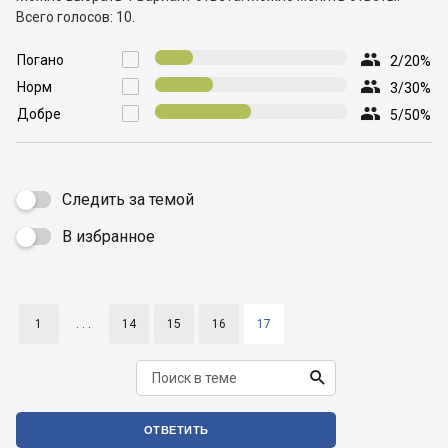
Всего голосов: 10.

Погано

2/20%

Норм

3/30%

Добре

5/50%
Следить за темой
В избранное

1
. . .
14
15
16
17

ОТВЕТИТЬ