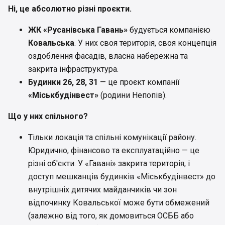
Ні, це абсолютно різні проєкти.
ЖК «Русанівська Гавань»
будується компанією
Ковальська
. У них своя територія, своя концепція
оздоблення фасадів, власна набережна та
закрита інфраструктура.
Будинки 26, 28, 31
— це проєкт компанії
«Міськбудінвест»
(родини Непопів).
Що у них спільного?
Тільки локація та спільні комунікації району.
Юридично, фінансово та експлуатаційно — це
різні об'єкти. У «Гавані» закрита територія, і
доступ мешканців будинків «Міськбудінвест» до
внутрішніх дитячих майданчиків чи зон
відпочинку Ковальської може бути обмежений
(залежно від того, як домовиться ОСББ або