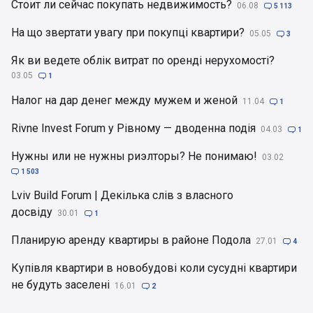
Стоит ли сейчас покупать недвижимость?
06.08

5 113
На що звертати увагу при покупці квартири?
05.05

3
Як ви ведете облік витрат по оренді нерухомості?
03.05

1
Налог на дар денег между мужем и женой
11.04

1
Rivne Invest Forum у Рівному — дводенна подія
04.03

1
Нужны или не нужны риэлторы? Не понимаю!
03.02

1 503
Lviv Build Forum | Декілька слів з власного
досвіду
30.01

1
Планирую аренду квартиры в районе Подола
27.01

4
Купівля квартири в новобудові коли сусудні квартири
не будуть заселені
16.01

2