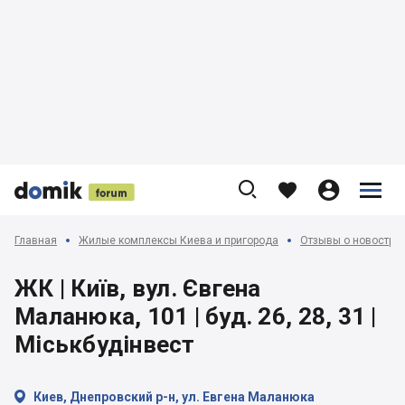











Главная
Жилые комплексы Киева и пригорода
Отзывы о новострой
ЖК | Київ, вул. Євгена
Маланюка, 101 | буд. 26, 28, 31 |
Міськбудінвест

Киев, Днепровский р-н, ул. Евгена Маланюка