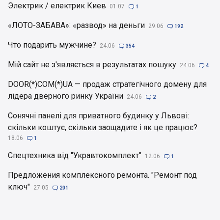
Электрик / електрик Киев
01.07

1
«ЛОТО-ЗАБАВА»: «развод» на деньги
29.06

192
Что подарить мужчине?
24.06

354
Мій сайт не з'являється в результатах пошуку
24.06

4
DOOR(*)COM(*)UA — продаж стратегічного домену для
лідера дверного ринку України
24.06

2
Сонячні панелі для приватного будинку у Львові:
скільки коштує, скільки заощадите і як це працює?
18.06

1
Спецтехника від "Укравтокомплект"
12.06

1
Предложения комплексного ремонта. "Ремонт под
ключ"
27.05

201