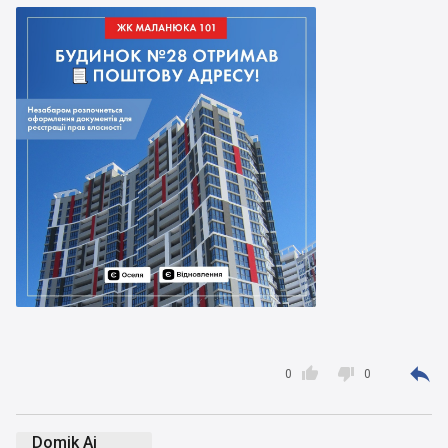



0
0
Domik Ai