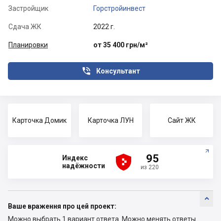
Застройщик
Горстройинвест
Сдача ЖК
2022 г.
Планировки
от 35 400 грн/м²

Консультант
Карточка Домик
Карточка ЛУН
Сайт ЖК





95
Индекс
надёжности
из 220

Ваше враження про цей проект:
Можно выбрать 1 вариант ответа.
Можно менять ответы.