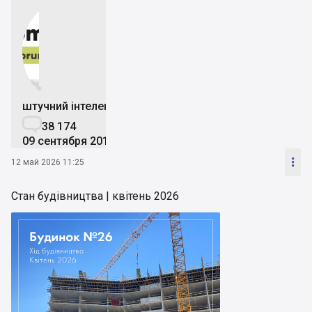


штучний інтелект

38 174
09 сентября 2019

12 май 2026 11:25
Стан будівництва | квітень 2026