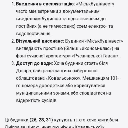
Введення в експлуатацію:
«Міськбудінвест»
часто має затримки з документальним
введенням будинків та підключенням до
постійних (а не тимчасових) схем електро- та
водопостачання.
Візуальний дисонанс:
Будинки «Міськбудінвест»
виглядають простіше (більш «економ-клас») на
фоні сучасної архітектури «Русанівської Гавані».
Доступ до води:
Хоча будинки стоять біля
Дніпра, найкраща частина набережної
облаштована «Ковальською». Мешканцям 101-
го номера доведеться або користуватися
муніципальними зонами, або сподіватися на
відкритість сусідів.
Ці будинки
(26, 28, 31)
купують ті, хто хоче жити біля
Дніпра за ціною, нижчою ніж у «Ковальської».