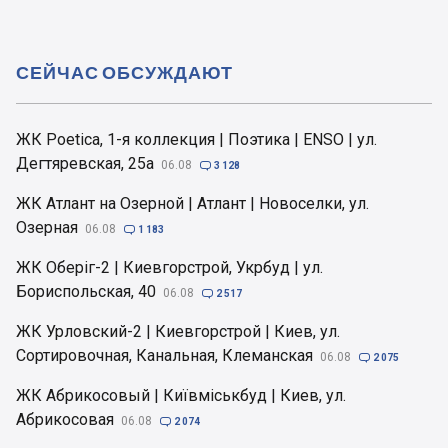
СЕЙЧАС ОБСУЖДАЮТ
ЖК Poetica, 1-я коллекция | Поэтика | ENSO | ул.
Дегтяревская, 25а
06.08

3 128
ЖК Атлант на Озерной | Атлант | Новоселки, ул.
Озерная
06.08

1 183
ЖК Оберіг-2 | Киевгорстрой, Укрбуд | ул.
Бориспольская, 40
06.08

2 517
ЖК Урловский-2 | Киевгорстрой | Киев, ул.
Сортировочная, Канальная, Клеманская
06.08

2 075
ЖК Абрикосовый | Київміськбуд | Киев, ул.
Абрикосовая
06.08

2 074