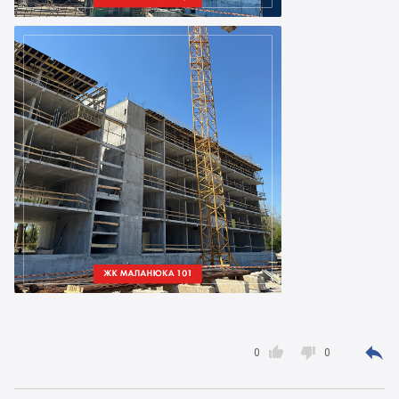



0
0