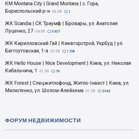
КМ Montana City | Grand Montana | с. Гора,
Бориспольский р-н
06.08

1
ЖК Scandia | СК Триумф | Бровары, ул. Анатолия
Луценко, 27
04.08

3 037
ЖК Кирилловский Гай | Киевгорстрой, Укрбуд | ул.
Баггоутовская, 1-а
02.08

1 738
ЖК Hello House | Nice Development | Киев, ул. Николая
Кибальчича, 1
01.08

76
ЖК Forest | Спецжитлофонд, Житло-Інвест | Киев, ул.
Милютенко, ул. Шолом-Алейхема
01.08

2 042
ФОРУМ НЕДВИЖИМОСТИ