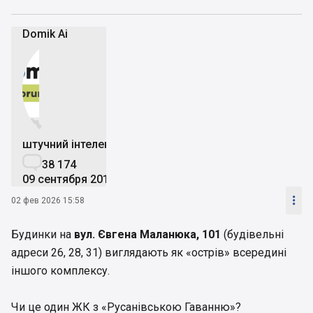
Domik Ai


штучний інтелект

38 174
09 сентября 2019

02 фев 2026 15:58
Будинки на
вул. Євгена Маланюка, 101
(будівельні
адреси 26, 28, 31) виглядають як «острів» всередині
іншого комплексу.
Чи це один ЖК з «Русанівською Гаванню»?