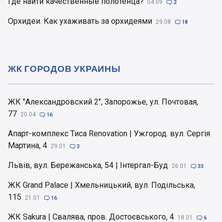
Где найти качественные полотенца?
04.09

2
Орхидеи. Как ухаживать за орхидеями
29.08

18
ЖК ГОРОДОВ УКРАИНЫ
ЖК "Александровский 2", Запорожье, ул. Почтовая,
77
20.04

16
Апарт-комплекс Тиса Renovation | Ужгород. вул. Сергія
Мартина, 4
29.01

3
Львів, вул. Бережанська, 54 | Інтергал-Буд
26.01

33
ЖК Grand Palace | Хмельницький, вул. Подільська,
115
21.01

16
ЖК Sakura | Свалява, пров. Достоєвського, 4
18.01

6