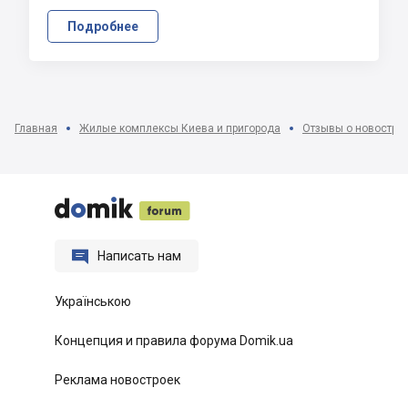
Подробнее
Главная
Жилые комплексы Киева и пригорода
Отзывы о новострой






Написать нам
Українською
Концепция и правила форума Domik.ua
Реклама новостроек