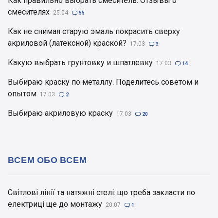
Как правильно выбрать смеситель. Отзывы о
смесителях
25.04

55
Как не снимая старую эмаль покрасить сверху
акриловой (латексной) краской?
17.03

3
Какую выбрать грунтовку и шпатлевку
17.03

14
Выбираю краску по металлу. Поделитесь советом и
опытом
17.03

2
Выбираю акриловую краску
17.03

20
ВСЕМ ОБО ВСЕМ
Світлові лінії та натяжні стелі: що треба закласти по
електриці ще до монтажу
20.07

1