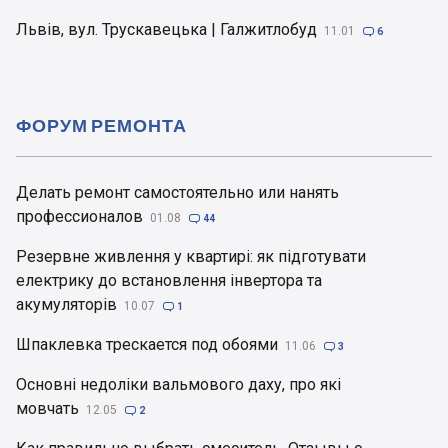
Львів, вул. Трускавецька | Галжитлобуд
11.01

6
ФОРУМ РЕМОНТА
Делать ремонт самостоятельно или нанять
профессионалов
01.08

44
Резервне живлення у квартирі: як підготувати
електрику до встановлення інвертора та
акумуляторів
10.07

1
Шпаклевка трескается под обоями
11.06

3
Основні недоліки вальмового даху, про які
мовчать
12.05

2