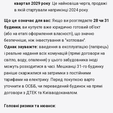
квартал 2029 року
. Це найновіша черга, продажі
в якій стартували наприкінці 2024 року.
Що це означає для вас:
Якщо ви розглядаєте
28 чи 31
будинки
, ви купуєте вже юридично готовий об'єкт
(або на етапі оформлення власності), що значно
безпечніше, ніж інвестування в "котлован".
Однак зауважте:
введення в експлуатацію (папірець)
і реальне надання всіх комунацій (прямі договори на
світло, воду, опалення) у цього забудовника іноді
можуть розходитися в часі. Мешканці 31-го будинку
раніше скаржилися на затримки з постійними
тарифами на електрику. Перед покупкою варто
уточнити в ОСББ, чи переведений будинок на прямі
договори з ДТЕК та Київводоканалом.
Головні ризики та нюанси: