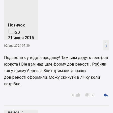
Новичок

20
21 июня 2015

02 апр 2024 07:30
Подзвоніть у відділ продажу! Там вам дадуть телефон
юриста ! Він вам надішле форму довіреності . Робили
так у цьому березні. Все отримали и зразок
довіреності оформили. Можу скинути в лічку коли
потрібно.



0
0
valera_1