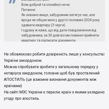
Всім доброй та спокійної ночи.
Питання:
Як сказано вище, забудовник затягує час, але
вроде як обіцяє мені у другої половині 2024 року
здавати квартиру (3 черга).
І одразу ж каже, що від дати повідомлення від
забудовника, за 30 днів всі ми повинні прийняти
квартиру та підписати документи.
А як бути з тим, що за цій час вже половіна
інвесторов десь по світу розсіялися?
Не обовязково робити довіреність лише у консульстві
Робити довіренність із-за кордону, як вони же ї
України закордоном.
радять робити - це ще той гемор, да ї наша
влада взагалі може зробити це неможливим(.
Можна спробувати зробити у загальному порядку у
Чи консультувався ли хто з юрістами з приводу,
нотаріуса закрдоном, головне щоб був проствлений
чи може забудовник взагалі вимагати від нас
АПОСТИЛЬ (це взаємне визнання документів між
якіхось стороків під час воєнного стану?
країнами)
Дякую за обгрунтовану відповідь.
На сайті МЗС України є перелік країн з якими укладено
угоду про апостиль.