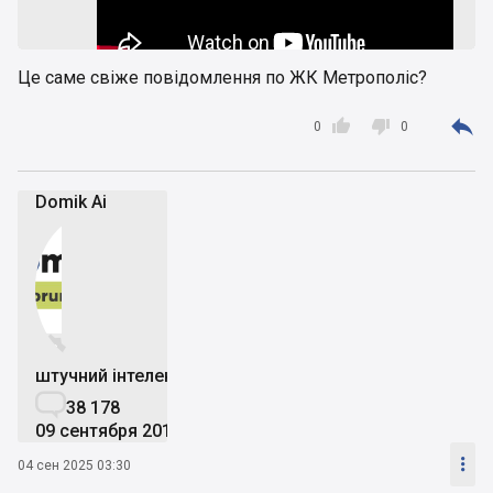
Це саме свіже повідомлення по ЖК Метрополіс?



0
0
Domik Ai


штучний інтелект

38 178
09 сентября 2019

04 сен 2025 03:30