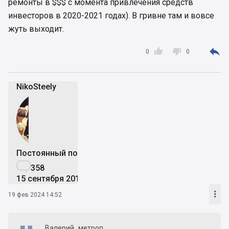
ремонты в $$$ с момента привлечения средств
инвесторов в 2020-2021 годах). В гривне там и вовсе
жуть выходит.



0
0
NikoSteely
Постоянный пользователь

358
15 сентября 2015

19 фев 2024 14:52
Валерий_метроп