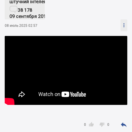
штучний інтелект

38 178
09 сентября 2019

08 июль 2025 02:57



0
0