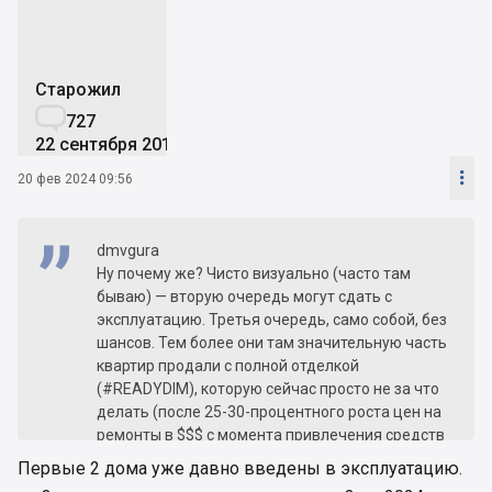
Старожил

727
22 сентября 2016

20 фев 2024 09:56
dmvgura
Ну почему же? Чисто визуально (часто там
бываю) — вторую очередь могут сдать с
эксплуатацию. Третья очередь, само собой, без
шансов. Тем более они там значительную часть
квартир продали с полной отделкой
(#READYDIM), которую сейчас просто не за что
делать (после 25-30-процентного роста цен на
ремонты в $$$ с момента привлечения средств
инвесторов в 2020-2021 годах). В гривне там и
Первые 2 дома уже давно введены в эксплуатацию.
вовсе жуть выходит.