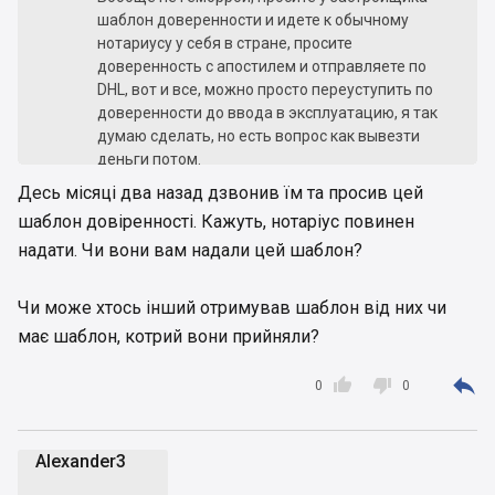
шаблон доверенности и идете к обычному
нотариусу у себя в стране, просите
доверенность с апостилем и отправляете по
DHL, вот и все, можно просто переуступить по
доверенности до ввода в эксплуатацию, я так
думаю сделать, но есть вопрос как вывезти
деньги потом.
Десь місяці два назад дзвонив їм та просив цей
шаблон довіренності. Кажуть, нотаріус повинен
надати. Чи вони вам надали цей шаблон?
Чи може хтось інший отримував шаблон від них чи
має шаблон, котрий вони прийняли?



0
0
Alexander3
A