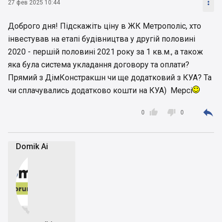

27 фев 2025 10:44
Доброго дня! Підскажіть ціну в ЖК Метрополіс, хто
інвестував на етапі будівництва у другій половині
2020 - першій половині 2021 року за 1 кв.м., а також
яка була система укладання договору та оплати?
Прямий з ДімКонстракшн чи ще додатковий з КУА? Та
чи сплачувались додатково кошти на КУА) Мерсі



0
0
Domik Ai

