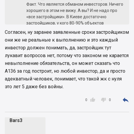
Факт. Что является обманом инвесторов. Ничего
хорошего в этом не вижу. А вы? И не надо про
«все застройщики». В Киеве достаточно
застройщиков, у кого 80-90% объектов
сдавались чётко в сроки (с десяток наберётся),
Согласен, ну заранее заявленные сроки застройщиком
и многие выдерживают сроки даже в это
они же не реальные к выполнению и это каждый
нелёгкое время (тот же КАН, Роял Хаус,
инвестор должен понимать, да, застройщик тут
Ковальская...).
И для меня, как для человека связанного с
лукавит вопросов нет, потому что законом не карается
инвестированием, именно прогнозируемость
невыполнение обязательств, он может сказать что
сроков очень важна, так как от этого прямо
А136 за год построит, но любой инвестор, да и просто
зависит прибыльность инвестиции. И ДИМ в
адекватный человек, понимает, что такой жк с нуля
этом случае — плохой вариант для инвестиций,
так как могут построить с задержкой в 1,5 года,
это лет 5 даже без войны.
а могут затянуть на все 3 (как третий дом
Метрополиса как раз). Если застройщику что-то



0
0
не нравится, пусть начинает с себя и строит
вовремя.
А вот на вторичном рынке объекты ДИМ
Bars3
покупать всячески рекомендую, это красивые и
B
качественно построенные дома.