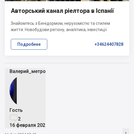
Авторський канал ріелтора в Іспанії
Знайомтесь з Бенідормом, нерухомістю та стилем
життя. Новобудови регіону, аналітика, інвестиції
Подробнее
+34624407828
Валерий_метроп
Гость

2
16 февраля 2024