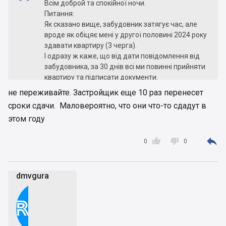
Всім доброй та спокійної ночи.
Питання:
Як сказано вище, забудовник затягує час, але
вроде як обіцяє мені у другої половині 2024 року
здавати квартиру (3 черга).
І одразу ж каже, що від дати повідомлення від
забудовника, за 30 днів всі ми повинні прийняти
квартиру та підписати документи.
А як бути з тим, що за цій час вже половіна
не переживайте. Застройщик еще 10 раз перенесет
інвесторов десь по світу розсіялися?
сроки сдачи. Маловероятно, что они что-то сдадут в
Робити довіренність із-за кордону, як вони же ї
этом году
радять робити - це ще той гемор, да ї наша
влада взагалі може зробити це неможливим(.

Чи консультувався ли хто з юрістами з приводу,


0
0
чи може забудовник взагалі вимагати від нас
якіхось стороків під час воєнного стану?
Дякую за обгрунтовану відповідь.
dmvgura