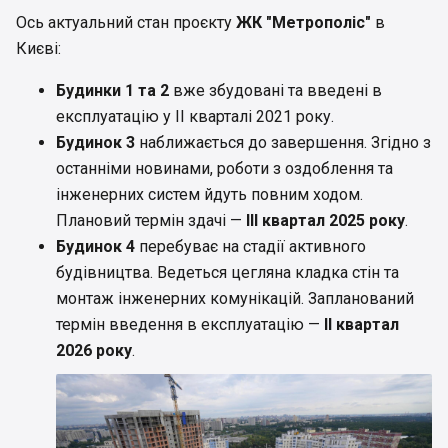
Ось актуальний стан проєкту
ЖК "Метрополіс"
в
Києві:
Будинки 1 та 2
вже збудовані та введені в
експлуатацію у II кварталі 2021 року.
Будинок 3
наближається до завершення. Згідно з
останніми новинами, роботи з оздоблення та
інженерних систем йдуть повним ходом.
Плановий термін здачі —
III квартал 2025 року
.
Будинок 4
перебуває на стадії активного
будівництва. Ведеться цегляна кладка стін та
монтаж інженерних комунікацій. Запланований
термін введення в експлуатацію —
II квартал
2026 року
.