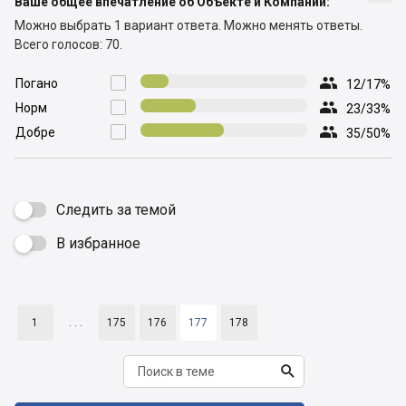
Ваше общее впечатление об Объекте и Компании:
Можно выбрать 1 вариант ответа.
Можно менять ответы.
Всего голосов: 70.

Погано

12/17%

Норм

23/33%

Добре

35/50%
Следить за темой
В избранное

1
. . .
175
176
177
178
