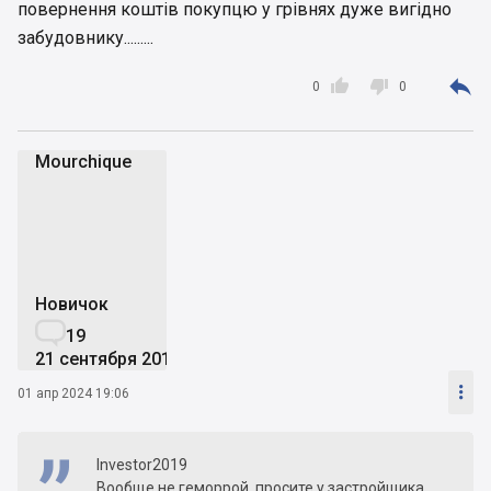
повернення коштів покупцю у грівнях дуже вигідно
забудовнику.........



0
0
Mourchique
M
Новичок

19
21 сентября 2018

01 апр 2024 19:06
Investor2019
Вообще не геморрой, просите у застройщика