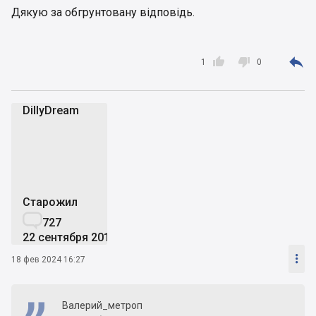
Дякую за обгрунтовану відповідь.



1
0
DillyDream
D
Старожил

727
22 сентября 2016

18 фев 2024 16:27
Валерий_метроп