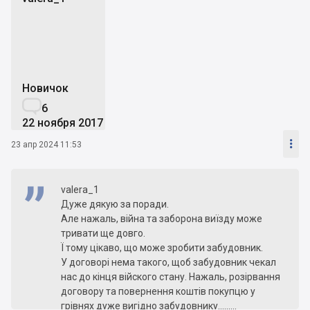
v
Новичок

6
22 ноября 2017

23 апр 2024 11:53
valera_1
Дуже дякую за поради.
Але нажаль, війна та заборона виїзду може
тривати ще довго.
Ї тому цікаво, що може зробити забудовник.
У договорі нема такого, щоб забудовник чекал
нас до кінця війского стану. Нажаль, розірвання
договору та повернення коштів покупцю у
грівнях дуже вигідно забудовнику.........