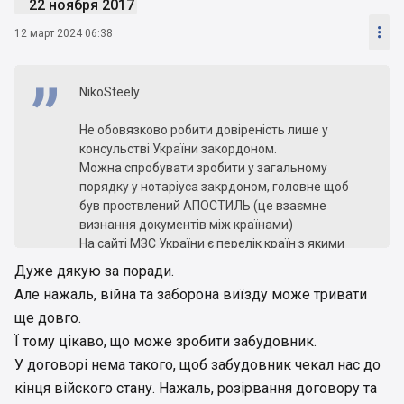
22 ноября 2017

12 март 2024 06:38
NikoSteely
Не обовязково робити довіреність лише у
консульстві України закордоном.
Можна спробувати зробити у загальному
порядку у нотаріуса закрдоном, головне щоб
був проствлений АПОСТИЛЬ (це взаємне
визнання документів між країнами)
На сайті МЗС України є перелік країн з якими
укладено угоду про апостиль.
Дуже дякую за поради.
Але нажаль, війна та заборона виїзду може тривати
Наприклад робили в Ізраїлі довіреність, яка
ще довго.
оформлена на івріті та на українській мові
(переклад також можна замовити в Україні) +
Ї тому цікаво, що може зробити забудовник.
головне щоб стояв Апотиль.
У договорі нема такого, щоб забудовник чекал нас до
Нотраіус в Україні прийняла без питань таку
кінця війского стану. Нажаль, розірвання договору та
довіреність.