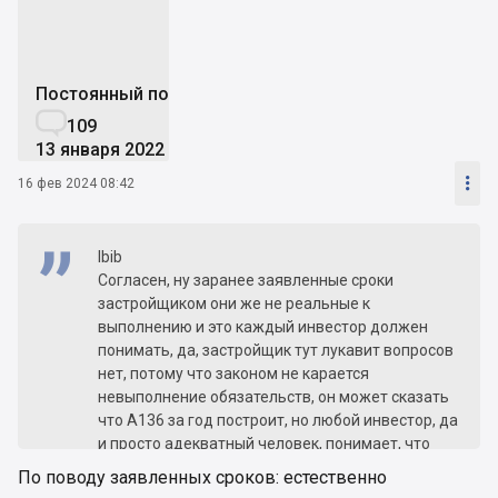
Постоянный пользователь

109
13 января 2022

16 фев 2024 08:42
Ibib
Согласен, ну заранее заявленные сроки
застройщиком они же не реальные к
выполнению и это каждый инвестор должен
понимать, да, застройщик тут лукавит вопросов
нет, потому что законом не карается
невыполнение обязательств, он может сказать
что А136 за год построит, но любой инвестор, да
и просто адекватный человек, понимает, что
такой жк с нуля это лет 5 даже без войны.
По поводу заявленных сроков: естественно