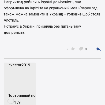
Наприклад робили в Ізраїлі довіреність, яка
оформлена на івріті та на українській мові (переклад
також можна замовити в Україні) + головне щоб стояв
Апотиль.
Нотраіус в Україні прийняла без питань таку
довіреність.



0
0
Investor2019
I
Постоянный пользователь

159