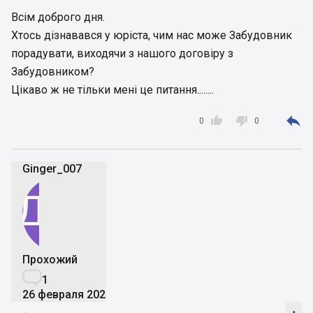
Всім доброго дня.
Хтось дізнавався у юріста, чим нас може Забудовник
порадувати, виходячи з нашого договіру з
Забудовником?
Цікаво ж не тільки мені це питання........



0
0
Ginger_007
Прохожий

1
26 февраля 2025