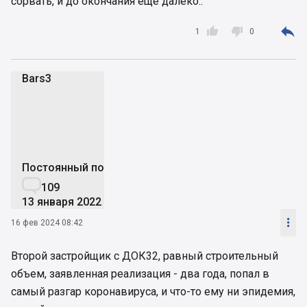
сорвать, и до окончания ещё далеко..



1
0
Bars3
B
Постоянный пользователь

109
13 января 2022

16 фев 2024 08:42
Второй застройщик с ДОК32, равный строительный
объем, заявленная реализация - два года, попал в
самый разгар коронавируса, и что-то ему ни эпидемия,