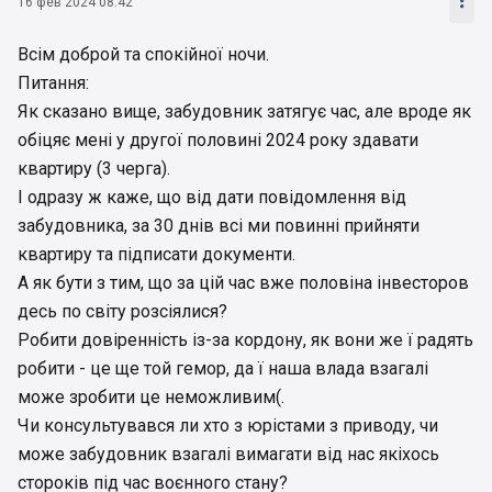

16 фев 2024 08:42
Всім доброй та спокійної ночи.
Питання:
Як сказано вище, забудовник затягує час, але вроде як
обіцяє мені у другої половині 2024 року здавати
квартиру (3 черга).
І одразу ж каже, що від дати повідомлення від
забудовника, за 30 днів всі ми повинні прийняти
квартиру та підписати документи.
А як бути з тим, що за цій час вже половіна інвесторов
десь по світу розсіялися?
Робити довіренність із-за кордону, як вони же ї радять
робити - це ще той гемор, да ї наша влада взагалі
може зробити це неможливим(.
Чи консультувався ли хто з юрістами з приводу, чи
може забудовник взагалі вимагати від нас якіхось
стороків під час воєнного стану?