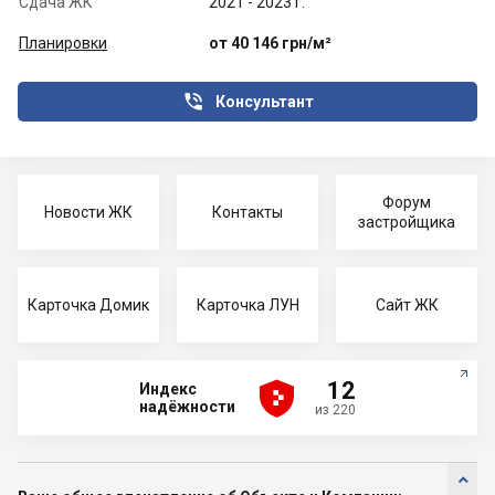
Сдача ЖК
2021 - 2023 г.
Планировки
от 40 146 грн/м²

Консультант
Форум
Новости ЖК
Контакты
застройщика
Карточка Домик
Карточка ЛУН
Сайт ЖК





12
Индекс
надёжности
из 220
