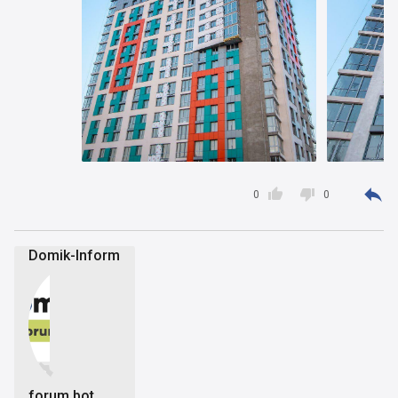



0
0
Domik-Inform


forum bot