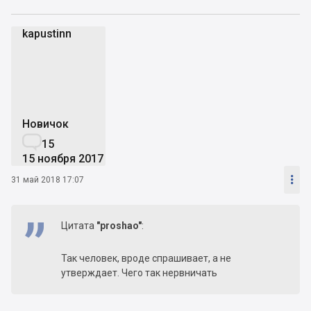
kapustinn
k
Новичок

15
15 ноября 2017

31 май 2018 17:07
Цитата
"proshao"
:
Так человек, вроде спрашивает, а не
утверждает. Чего так нервничать