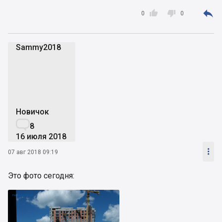



0
0
Sammy2018
S
Новичок

8
16 июля 2018

07 авг 2018 09:19
Это фото сегодня: