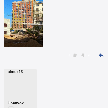



0
0
almez13
a
Новичок