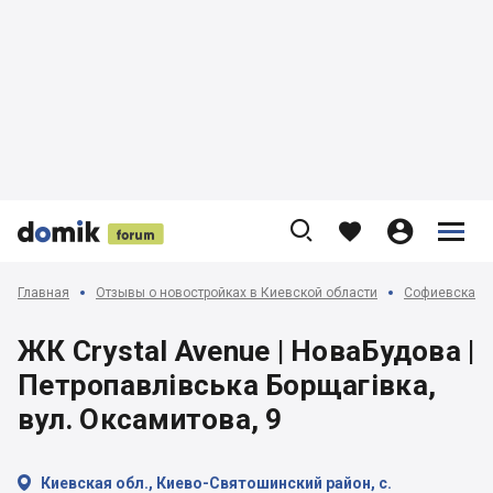











Главная
Отзывы о новостройках в Киевской области
Софиевская, 
ЖК Crystal Avenue | НоваБудова |
Петропавлівська Борщагівка,
вул. Оксамитова, 9

Киевская обл., Киево-Святошинский район, с.