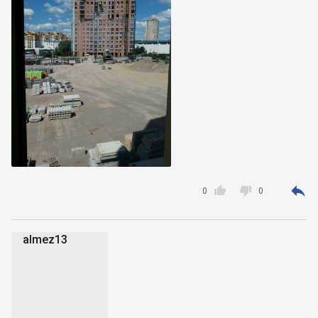



0
0
almez13
a