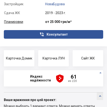
Застройщик
НоваБудова
Сдача ЖК
2019 - 2023 г.
Планировки
от 25 000 грн/м²

Консультант
Карточка Домик
Карточка ЛУН
Сайт ЖК





61
Индекс
надёжности
из 220

Ваше враження про цей проект:
Можно выбрать 1 вариант ответа.
Можно менять ответы.