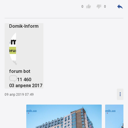



0
0
Domik-Inform


forum bot

11 460
03 апреля 2017

09 апр 2019 07:49