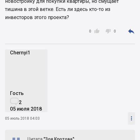
новостройку для покупки квартиры, но смущает
тишина в этой ветке. Есть ли здесь кто-то из
инвесторов этого проекта?



0
0
Chernyi1
C
Гость

2
05 июля 2018

05 июль 2018 04:03
Цитата
"Зоя Кротова"
: