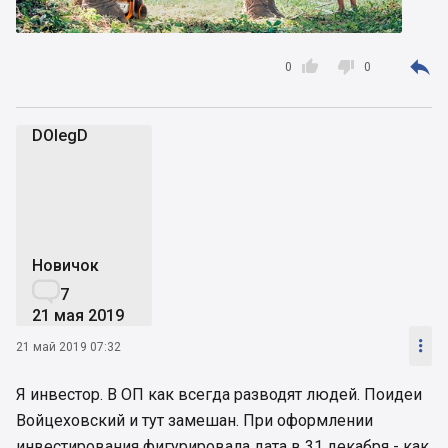



0
0
DOlegD
D
Новичок

7
21 мая 2019

21 май 2019 07:32
Я инвестор. В ОП как всегда разводят людей. Поидеи
Войцеховский и тут замешан. При оформлении
инвестирования фигурировала дата в 31 декабря - как