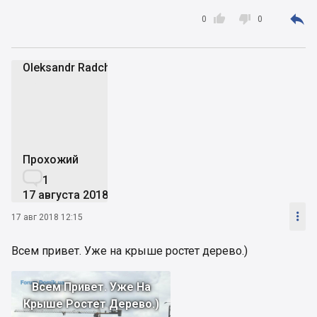



0
0
Oleksandr Radchenko
OR
Прохожий

1
17 августа 2018

17 авг 2018 12:15
Всем привет. Уже на крыше ростет дерево.)
Всем Привет. Уже На
Крыше Ростет Дерево.)