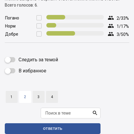
Всего голосов: 6.

Погано

2/33%

Норм

1/17%

Добре

3/50%
Следить за темой
В избранное

1
2
3
4

ОТВЕТИТЬ