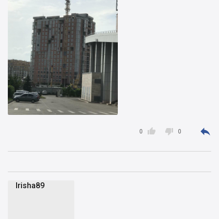



0
0
Irisha89
I