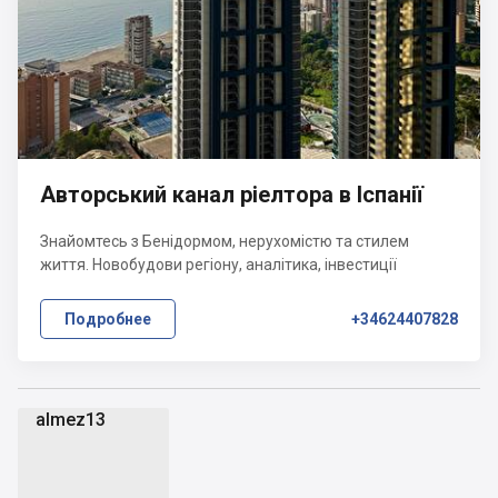
Авторський канал ріелтора в Іспанії
Знайомтесь з Бенідормом, нерухомістю та стилем
життя. Новобудови регіону, аналітика, інвестиції
Подробнее
+34624407828
almez13
a