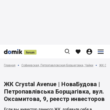











Главная
Софиевская, Петропавловская Борщаговка, Чайки
ЖК Crys
ЖК Crystal Avenue | НоваБудова |
Петропавлівська Борщагівка, вул.
Оксамитова, 9, реестр инвесторов
Если вы инвестор данного ЖК, добавьте себя в