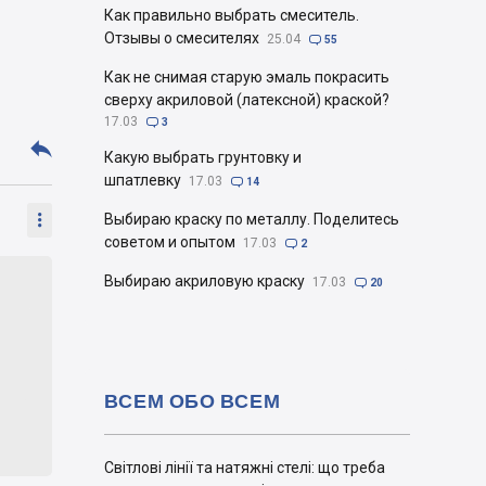
Как правильно выбрать смеситель.
Отзывы о смесителях
25.04

55
Как не снимая старую эмаль покрасить
сверху акриловой (латексной) краской?
17.03

3

Какую выбрать грунтовку и
шпатлевку
17.03

14

Выбираю краску по металлу. Поделитесь
советом и опытом
17.03

2
Выбираю акриловую краску
17.03

20
ВСЕМ ОБО ВСЕМ
Світлові лінії та натяжні стелі: що треба