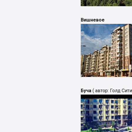
Вишневое
Буча
( автор: Голд Сити