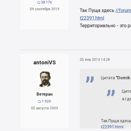
38 176

09 сентября 2019
Так Пуща здесь
//forum
t22391.html
Территориально - это 
05 янв 2013 14:28
antoniVS
Цитата
"Domik
Цит
Ветеран
а гд
1 929

05 августа 2009
Так Пуща здес
t22391.html