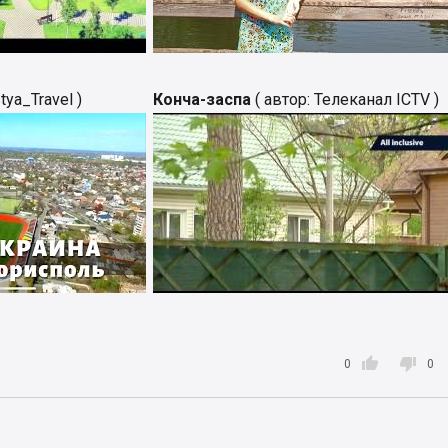
tya_Travel )
Конча-заспа
( автор: Телеканал ICTV )


0
0