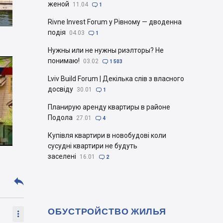
женой
11.04

1
Rivne Invest Forum у Рівному — дводенна
подія
04.03

1
Нужны или не нужны риэлторы? Не
понимаю!
03.02

1 503
Lviv Build Forum | Декілька слів з власного
досвіду
30.01

1
Планирую аренду квартиры в районе
Подола
27.01

4
Купівля квартири в новобудові коли
сусудні квартири не будуть
заселені
16.01

2

ОБУСТРОЙСТВО ЖИЛЬЯ
