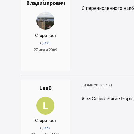
Владимирович
С перечисленного наи
Старожил
670

27 июля 2009
04 янв 2013 17:31
LeeB
Я за Софиевские Борща
L
Старожил
567
