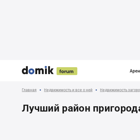





Аре
Главная
Недвижимость и все о ней
Недвижимость загоро
Лучший район пригород