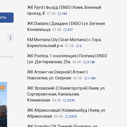
ЖК Fjord | Фьорд | ENSO | Киев, Военный
проезд, 8
07.08

164
ИТЬ
ЖК Diadans | Диаданс | ENSO | ул. Евгения
Коновальца
07.08

277

КМ Montana City | Gran Montana | с. Гора,
Бориспольский р-н
07.08

3
ЖК Poetica, 1-я коллекция | Поэтика | ENSO
| ул. Дегтяревская, 25а
06.08

3 128
ЖК Атлант на Озерной | Атлант |
Новоселки, ул. Озерная
06.08

1 183
ЖК Урловский-2 | Киевгорстрой | Киев, ул.
Сортировочная, Канальная,
Клеманская
06.08

2 075
ЖК Абрикосовый | Київміськбуд | Киев, ул.
Абрикосовая
06.08

2 074
ЖК Scandia | СК Триумф | Бровары, ул.