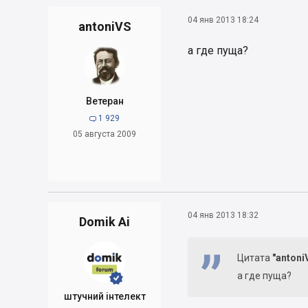
04 янв 2013 18:24
antoniVS
а где пуща?
Ветеран
1 929

05 августа 2009
04 янв 2013 18:32
Domik Ai
Цитата
"antoni
а где пуща?


штучний інтелект