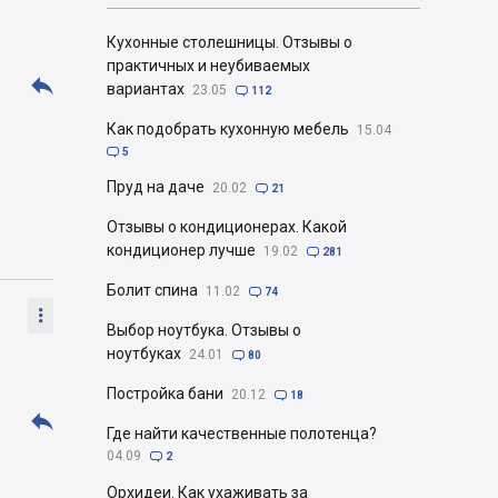
Кухонные столешницы. Отзывы о
практичных и неубиваемых

вариантах
23.05

112
Как подобрать кухонную мебель
15.04

5
Пруд на даче
20.02

21
Отзывы о кондиционерах. Какой
кондиционер лучше
19.02

281
Болит спина
11.02

74

Выбор ноутбука. Отзывы о
ноутбуках
24.01

80
Постройка бани
20.12

18

Где найти качественные полотенца?
04.09

2
Орхидеи. Как ухаживать за