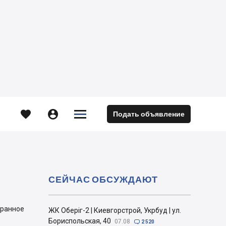





Подать объявление
м
СЕЙЧАС ОБСУЖДАЮТ
бранное
ЖК Оберіг-2 | Киевгорстрой, Укрбуд | ул.
Бориспольская, 40
07.08

2 520