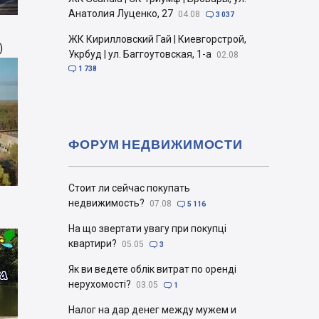
Анатолия Луценко, 27
04.08

3 037
ЖК Кирилловский Гай | Киевгорстрой,
)
Укрбуд | ул. Баггоутовская, 1-а
02.08

1 738
ФОРУМ НЕДВИЖИМОСТИ
Стоит ли сейчас покупать
недвижимость?
07.08

5 116
На що звертати увагу при покупці
квартири?
05.05

3
Як ви ведете облік витрат по оренді
нерухомості?
03.05

1
Налог на дар денег между мужем и