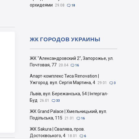
орхидеями
29.08

18
ЖК ГОРОДОВ УКРАИНЫ
ЖК "Александровский 2", Запорожье, ул.
Почтовая, 77
20.04

16
Апарт-комплекс Тиса Renovation |
Ужгород. вул. Сергія Мартина, 4
29.01

3
Львів, вул. Бережанська, 54 | Інтергал-
Буд
26.01

33
ЖК Grand Palace | Хмельницький, вул.
Подільська, 115
21.01

16
ЖК Sakura | Свалява, пров.
Достоєвського, 4
18.01

6