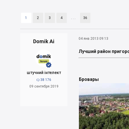
1
2
3
4
. . .
36
04 янв 2013 09:13
Domik Ai
Лучший район пригор


штучний інтелект
Бровары
38 176

09 сентября 2019