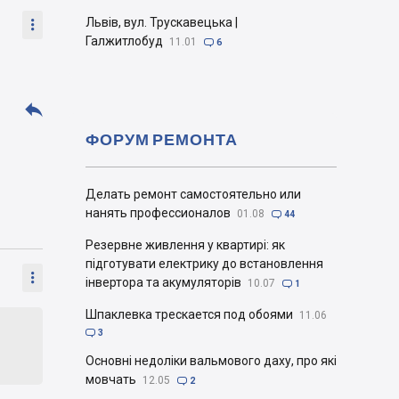
Львів, вул. Трускавецька |

Галжитлобуд
11.01

6

ФОРУМ РЕМОНТА
Делать ремонт самостоятельно или
нанять профессионалов
01.08

44
Резервне живлення у квартирі: як
підготувати електрику до встановлення

інвертора та акумуляторів
10.07

1
Шпаклевка трескается под обоями
11.06

3
Основні недоліки вальмового даху, про які
мовчать
12.05

2