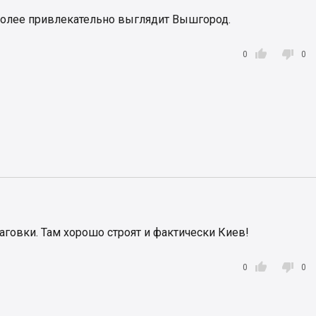
более привлекательно выглядит Вышгород.


0
0
говки. Там хорошо строят и фактически Киев!


0
0