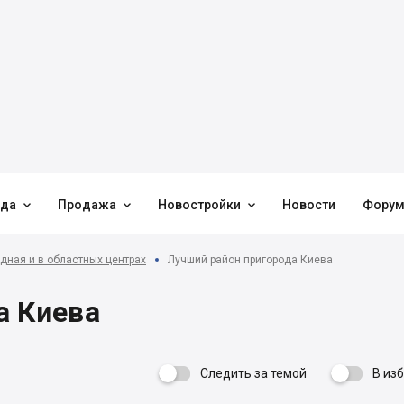



нда
Продажа
Новостройки
Новости
Фору
дная и в областных центрах
Лучший район пригорода Киева
а Киева
Следить за темой
В из
