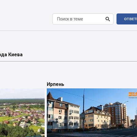

ОТВЕТ
ода Киева
Ирпень