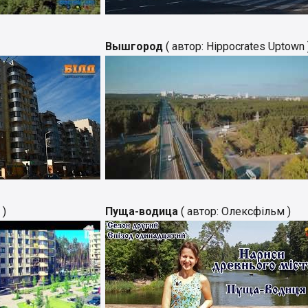
Вышгород
( автор: Hippocrates Uptown 
 )
Пуща-водица
( автор: Олексфільм )