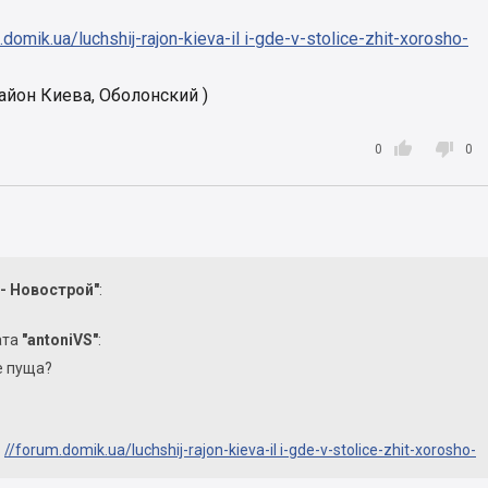
.domik.ua/luchshij-rajon-kieva-il i-gde-v-stolice-zhit-xorosho-
район Киева, Оболонский )


0
0
 - Новострой"
:
ата
"antoniVS"
:
е пуща?
ь
//forum.domik.ua/luchshij-rajon-kieva-il i-gde-v-stolice-zhit-xorosho-