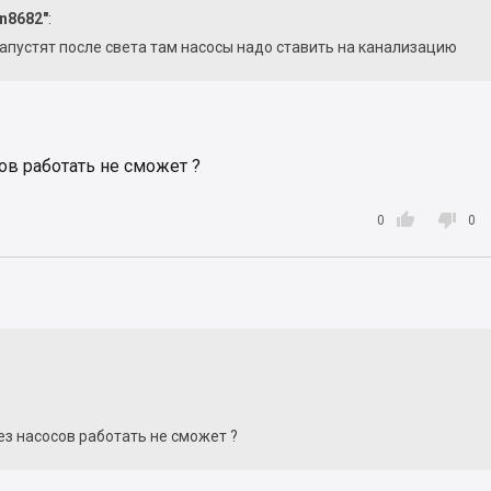
in8682"
:
апустят после света там насосы надо ставить на канализацию
ов работать не сможет ?


0
0
з насосов работать не сможет ?