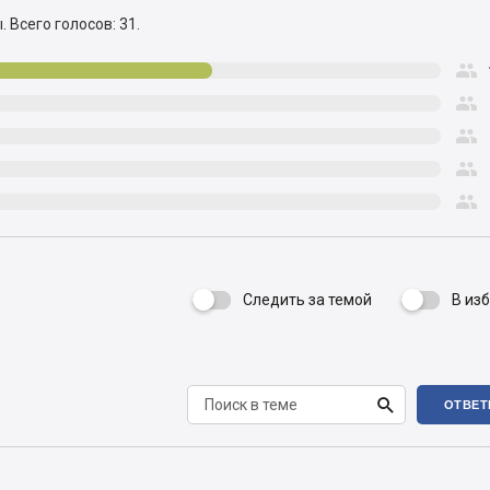
ы.
Всего голосов: 31.





Следить за темой
В из


ОТВЕТ