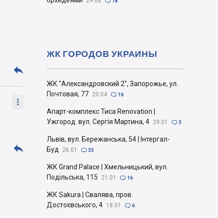
орхидеями
29.08

18
ЖК ГОРОДОВ УКРАИНЫ

ЖК "Александровский 2", Запорожье, ул.
Почтовая, 77
20.04

16

Апарт-комплекс Тиса Renovation |
Ужгород. вул. Сергія Мартина, 4
29.01

3
Львів, вул. Бережанська, 54 | Інтергал-

Буд
26.01

33
ЖК Grand Palace | Хмельницький, вул.
Подільська, 115
21.01

16
ЖК Sakura | Свалява, пров.
Достоєвського, 4
18.01

6