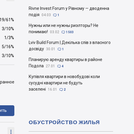
Rivne Invest Forum у Рівному — дводенна
подія
04.03

1
19/61%
Нужны или не нужны риэлторы? Не
3/10%
понимаю!
03.02

1 503
1/3%
Lviv Build Forum | Декілька слів з власного
5/16%
досвіду
30.01

1
3/10%
Планирую аренду квартиры в районе
Подола
27.01

4
Купівля квартири в новобудові коли
бранное
сусудні квартири не будуть
заселені
16.01

2
ИТЬ
ОБУСТРОЙСТВО ЖИЛЬЯ
