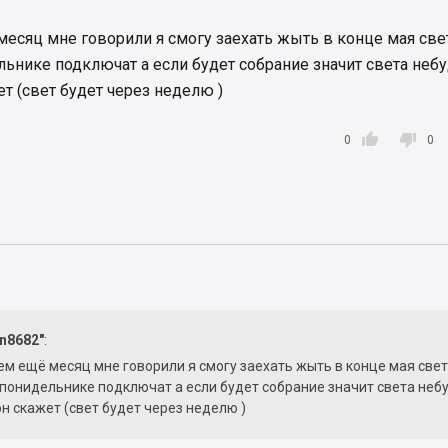
есяц мне говорили я смогу заехать жыть в конце мая све
льнике подключат а если будет собрание значит света неб
т (свет будет через неделю )


0
0
in8682"
:
 ещё месяц мне говорили я смогу заехать жыть в конце мая свет
 понидельнике подключат а если будет собрание значит света неб
н скажет (свет будет через неделю )