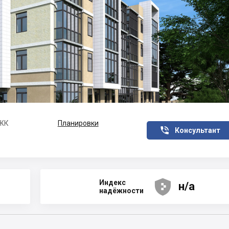
 ЖК
Планировки

Консультант





Индекс
н/а
надёжности