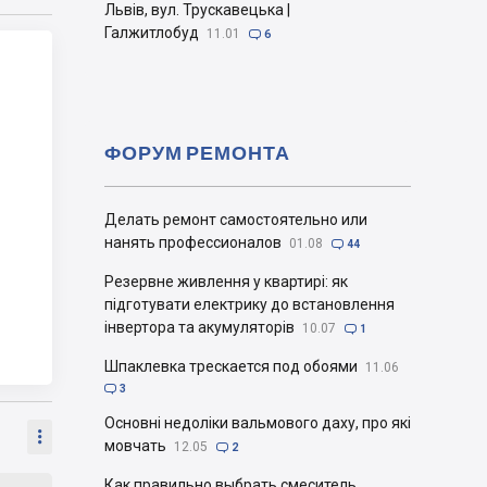
Львів, вул. Трускавецька |
Галжитлобуд
11.01

6
ФОРУМ РЕМОНТА
Делать ремонт самостоятельно или
нанять профессионалов
01.08

44
Резервне живлення у квартирі: як
підготувати електрику до встановлення
інвертора та акумуляторів
10.07

1
Шпаклевка трескается под обоями
11.06

3
Основні недоліки вальмового даху, про які

мовчать
12.05

2
Как правильно выбрать смеситель.