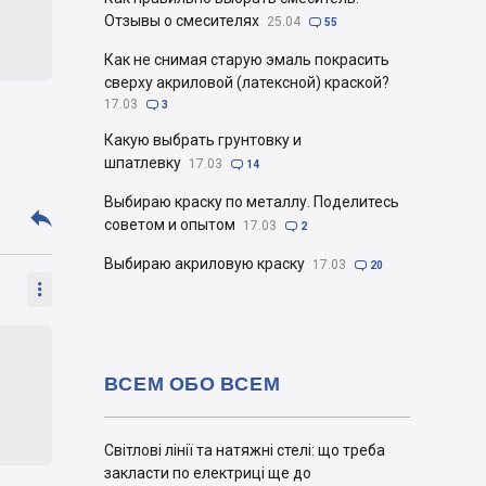
Отзывы о смесителях
25.04

55
Как не снимая старую эмаль покрасить
сверху акриловой (латексной) краской?
17.03

3
Какую выбрать грунтовку и
шпатлевку
17.03

14
Выбираю краску по металлу. Поделитесь

советом и опытом
17.03

2
Выбираю акриловую краску
17.03

20

ВСЕМ ОБО ВСЕМ
Світлові лінії та натяжні стелі: що треба
закласти по електриці ще до