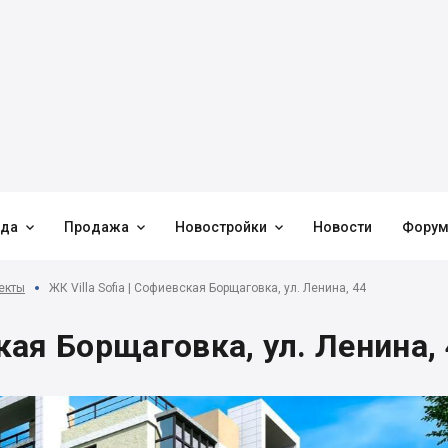



нда
Продажа
Новостройки
Новости
Фору
екты
ЖК Villa Sofia | Софиевская Борщаговка, ул. Ленина, 44
ская Борщаговка, ул. Ленина,