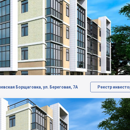
иевская Борщаговка, ул. Береговая, 7А
Реестр инвесто