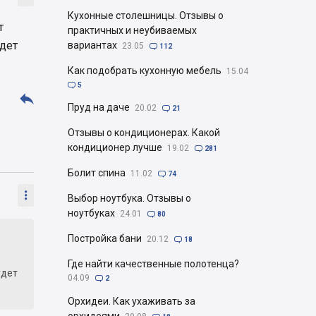
Кухонные столешницы. Отзывы о
т
практичных и неубиваемых
удет
вариантах
23.05

112
Как подобрать кухонную мебель
15.04

5

Пруд на даче
20.02

21
Отзывы о кондиционерах. Какой
кондиционер лучше
19.02

281
Болит спина
11.02

74

Выбор ноутбука. Отзывы о
ноутбуках
24.01

80
Постройка бани
20.12

18
Где найти качественные полотенца?
удет
04.09

2
Орхидеи. Как ухаживать за