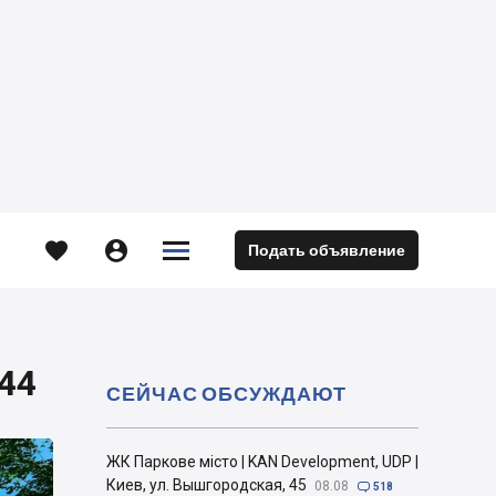





Подать объявление
м
 44
СЕЙЧАС ОБСУЖДАЮТ
ЖК Паркове місто | KAN Development, UDP |
Киев, ул. Вышгородская, 45
08.08

518