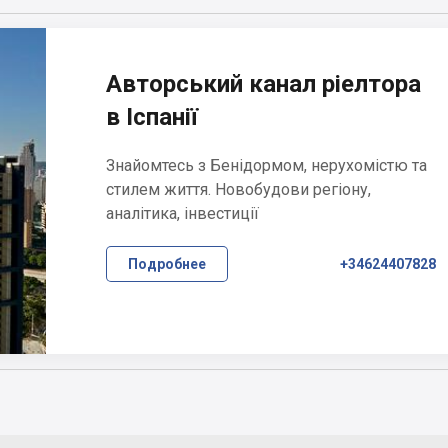
Авторський канал ріелтора
в Іспанії
Знайомтесь з Бенідормом, нерухомістю та
стилем життя. Новобудови регіону,
аналітика, інвестиції
Подробнее
+34624407828