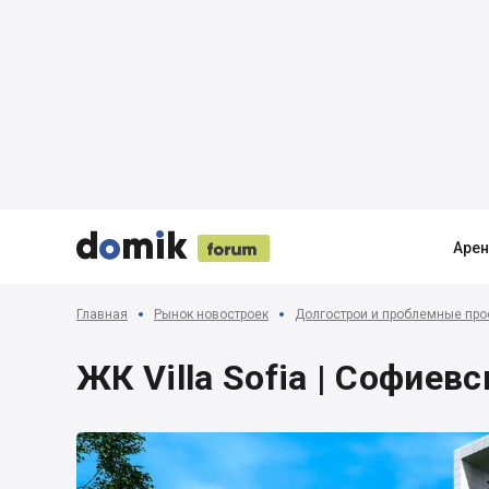





Аре
Главная
Рынок новостроек
Долгострои и проблемные про
ЖК Villa Sofia | Софиев