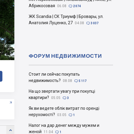
Абрикосовая
06.08

2 074
ЖК Scandia | СК Триумф | Бровары, ул.
Анатолия Луценко, 27
04.08

3 037
ФОРУМ НЕДВИЖИМОСТИ
Стоит ли сейчас покупать
недвижимость?
08.08

5 117
На що звертати увагу при покупці
квартири?
05.05

3
Як ви ведете облік витрат по оренді
нерухомості?
03.05

1
Налог на дар денег между мужем и

женой
11.04

1