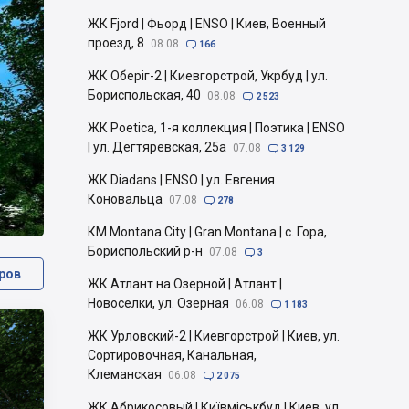
ЖК Fjord | Фьорд | ENSO | Киев, Военный
проезд, 8
08.08

166
ЖК Оберіг-2 | Киевгорстрой, Укрбуд | ул.
Бориспольская, 40
08.08

2 523
ЖК Poetica, 1-я коллекция | Поэтика | ENSO
| ул. Дегтяревская, 25а
07.08

3 129
ЖК Diadans | ENSO | ул. Евгения
Коновальца
07.08

278
КМ Montana City | Gran Montana | с. Гора,
Бориспольский р-н
07.08

3
ров
ЖК Атлант на Озерной | Атлант |
Новоселки, ул. Озерная
06.08

1 183
ЖК Урловский-2 | Киевгорстрой | Киев, ул.
Сортировочная, Канальная,
Клеманская
06.08

2 075
ЖК Абрикосовый | Київміськбуд | Киев, ул.