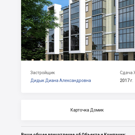
Застройщик
Сдача
Дидык Диана Александровна
2017 г.
Карточка Домик
Ваше общее впечатление об Объекте и Компании: