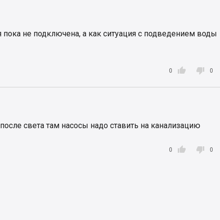
я пока не подключена, а как ситуация с подведением воды


0
0
 после света там насосы надо ставить на канализацию


0
0