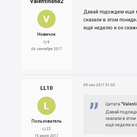
Valentin8682
Давай подождем ещё м
V
сказали в этом пониде
ещё неделю и он скаже
Новичок
6

06 сентября 2017
09 сен 2017 01:05
LL10
L
Цитата
"Valent
Давай подождем
сказали в этом
Пользователь
ещё неделю и о
22

15 июля 2017