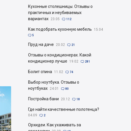
Кухонные столешницы. Отзывы о
практичных и неубиваемых
вариантах
23.05

112
Как подобрать кухонную мебель
15.04

5
Пруд на даче
20.02

21
Отзывы о кондиционерах. Какой
кондиционер лучше
19.02

281
Болит спина
11.02

74
Выбор ноутбука. Отзывы о
ноутбуках
24.01

80
Постройка бани
20.12

18
Где найти качественные полотенца?
04.09

2
Орхидеи. Как ухаживать за