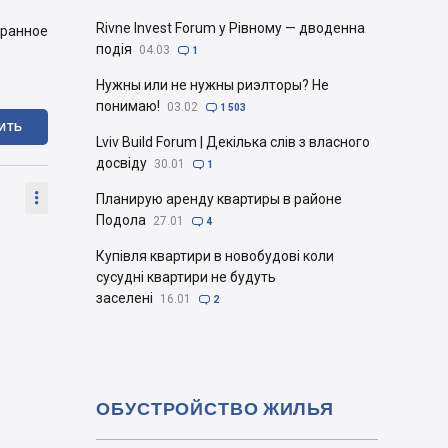
Rivne Invest Forum у Рівному — дводенна
бранное
подія
04.03

1
Нужны или не нужны риэлторы? Не
понимаю!
03.02

1 503
ИТЬ
Lviv Build Forum | Декілька слів з власного
досвіду
30.01

1

Планирую аренду квартиры в районе
Подола
27.01

4
Купівля квартири в новобудові коли
сусудні квартири не будуть
заселені
16.01

2
ОБУСТРОЙСТВО ЖИЛЬЯ