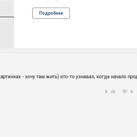
Подробнее
картинках - хочу там жить) кто-то узнавал, когда начало пр


0
0