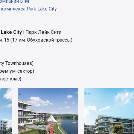
компаний DIM
омплекса Park Lake City
Lake City |
Парк Лейк Сити
, 15 (17 км. Обуховской трассы)
ity Townhouses)
реміум-сектор)
нес-клас)