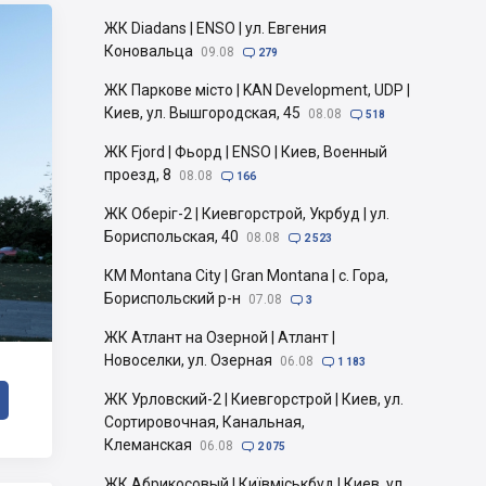
ЖК Diadans | ENSO | ул. Евгения
Коновальца
09.08

279
ЖК Паркове місто | KAN Development, UDP |
Киев, ул. Вышгородская, 45
08.08

518
ЖК Fjord | Фьорд | ENSO | Киев, Военный
проезд, 8
08.08

166
ЖК Оберіг-2 | Киевгорстрой, Укрбуд | ул.
Бориспольская, 40
08.08

2 523
КМ Montana City | Gran Montana | с. Гора,
Бориспольский р-н
07.08

3
ЖК Атлант на Озерной | Атлант |
Новоселки, ул. Озерная
06.08

1 183
ЖК Урловский-2 | Киевгорстрой | Киев, ул.
Сортировочная, Канальная,
Клеманская
06.08

2 075
ЖК Абрикосовый | Київміськбуд | Киев, ул.