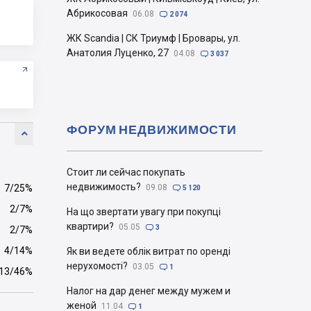
Абрикосовая
06.08

2 074
ЖК Scandia | СК Триумф | Бровары, ул.
Анатолия Луценко, 27
04.08

3 037
ФОРУМ НЕДВИЖИМОСТИ

Стоит ли сейчас покупать
недвижимость?
7/25%
09.08

5 120
2/7%
На що звертати увагу при покупці
квартири?
05.05

3
2/7%
4/14%
Як ви ведете облік витрат по оренді
нерухомості?
03.05

1
13/46%
Налог на дар денег между мужем и
женой
11.04

1