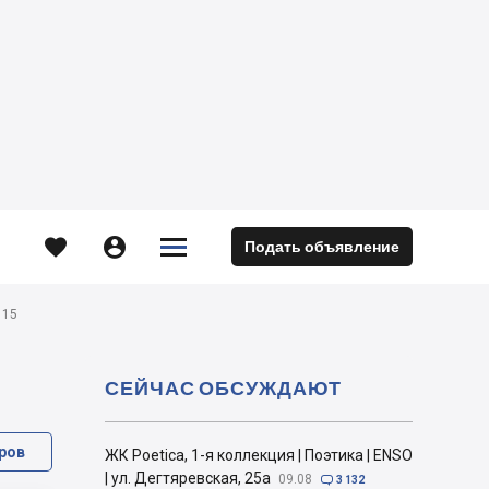





Подать объявление
м
 15
СЕЙЧАС ОБСУЖДАЮТ
ров
ЖК Poetica, 1-я коллекция | Поэтика | ENSO
| ул. Дегтяревская, 25а
09.08

3 132