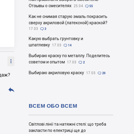
Отзывы о смесителях
25.04

55
Как не снимая старую эмаль покрасить
сверху акриловой (латексной) краской?
17.03

3
Какую выбрать грунтовку и
шпатлевку
17.03

14
Выбираю краску по металлу. Поделитесь

советом и опытом
17.03

2
Выбираю акриловую краску
17.03

20
одаж?

ВСЕМ ОБО ВСЕМ
Світлові лінії та натяжні стелі: що треба
закласти по електриці ще до