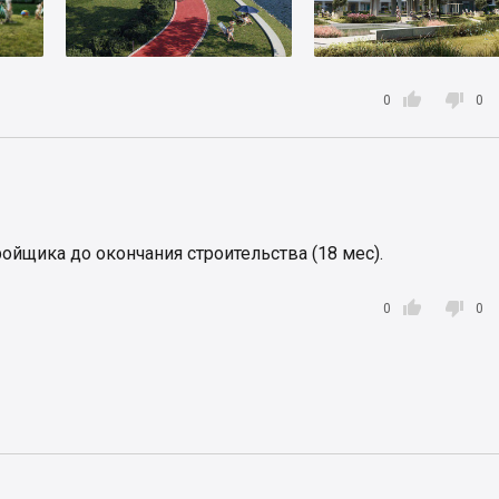


0
0
ройщика до окончания строительства (18 мес).


0
0