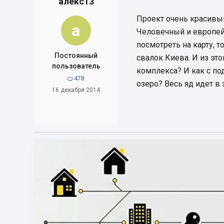
алекс13
Проект очень красивый
а
Человечный и европейс
посмотреть на карту, 
Постоянный
свалок Киева. И из это
пользователь
комплекса? И как с по
478

озеро? Весь яд идет в
16 декабря 2014