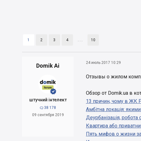
1
2
3
4
. . .
10
24 июль 2017 10:29
Domik Ai
Отзывы о жилом комп


Обзор от Domik.ua в к
штучний інтелект
13 причин, чому в ЖК 
38 178

Амбітна локація: якими
09 сентября 2019
Деурбанізація, робота 
Квартира або приватни
Пять мифов о жизни за