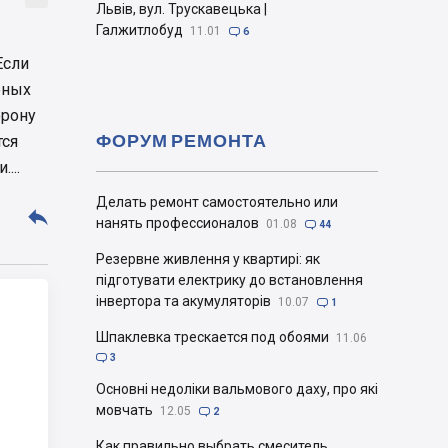
Львів, вул. Трускавецька |
Галжитлобуд
11.01

6
Если
рных
орону
ФОРУМ РЕМОНТА
тся
...
Делать ремонт самостоятельно или

нанять профессионалов
01.08

44
Резервне живлення у квартирі: як
підготувати електрику до встановлення
інвертора та акумуляторів
10.07

1
Шпаклевка трескается под обоями
11.06

3
Основні недоліки вальмового даху, про які
мовчать
12.05

2
Как правильно выбрать смеситель.