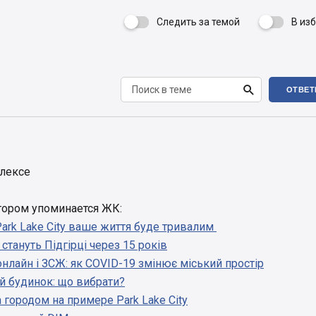
Следить за темой
В из


ОТВЕТ
лексе
отором упоминается ЖК:
Park Lake City ваше життя буде тривалим
 стануть Підгірці через 15 років
онлайн і ЗСЖ: як COVID-19 змінює міський простір
й будинок: що вибрати?
 городом на примере Park Lake City