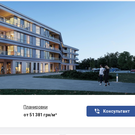
Планировки

Консультант
от 51 381 грн/м²