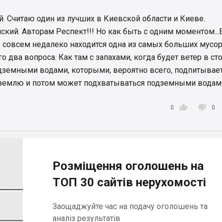
. Считаю один из лучших в Киевской области и Киеве.
кий. Авторам Респект!!! Но как быть с одним моментом...
то совсем недалеко находится одна из самых больших мусо
го два вопроса. Как там с запахами, когда будет ветер в ст
дземными водами, которыми, вероятно всего, подпитывае
 землю и потом может подхватываться подземными водами.


0
0
Розміщення оголошень на
ТОП 30 сайтів нерухомості
Заощаджуйте час на подачу оголошень та
аналіз результатів