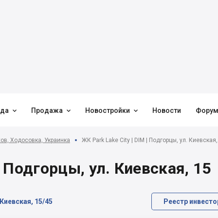



нда
Продажа
Новостройки
Новости
Фору
ов, Ходосовка, Украинка
ЖК Park Lake City | DIM | Подгорцы, ул. Киевская,
| Подгорцы, ул. Киевская, 15
 Киевская, 15/45
Реестр инвесто