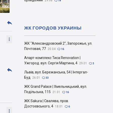
орхидеями
29.08

18

ЖК ГОРОДОВ УКРАИНЫ

ЖК "Александровский 2", Запорожье, ул.
Почтовая, 77
20.04

16
Апарт-комплекс Тиса Renovation |
Ужгород. вул. Сергія Мартина, 4
29.01

3

Львів, вул. Бережанська, 54 | Інтергал-
Буд
26.01

33
ЖК Grand Palace | Хмельницький, вул.
Подільська, 115
21.01

16
ЖК Sakura | Свалява, пров.
Достоєвського, 4
18.01

6
