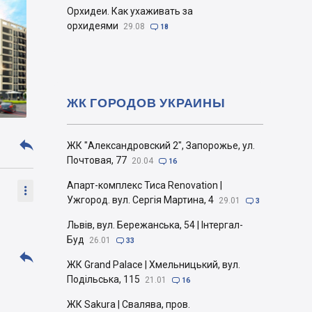
Орхидеи. Как ухаживать за
орхидеями
29.08

18
ЖК ГОРОДОВ УКРАИНЫ

ЖК "Александровский 2", Запорожье, ул.
Почтовая, 77
20.04

16
Апарт-комплекс Тиса Renovation |

Ужгород. вул. Сергія Мартина, 4
29.01

3
Львів, вул. Бережанська, 54 | Інтергал-
Буд
26.01

33

ЖК Grand Palace | Хмельницький, вул.
Подільська, 115
21.01

16
ЖК Sakura | Свалява, пров.