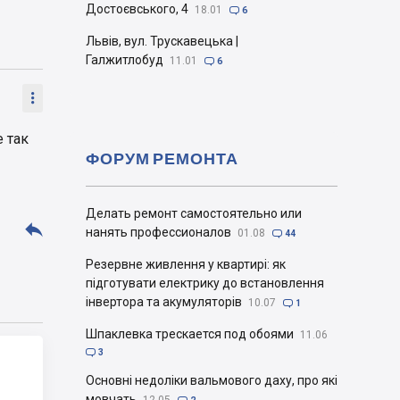
Достоєвського, 4
18.01

6
Львів, вул. Трускавецька |
Галжитлобуд
11.01

6

е так
ФОРУМ РЕМОНТА
Делать ремонт самостоятельно или

нанять профессионалов
01.08

44
Резервне живлення у квартирі: як
підготувати електрику до встановлення
інвертора та акумуляторів
10.07

1
Шпаклевка трескается под обоями
11.06

3
Основні недоліки вальмового даху, про які
мовчать