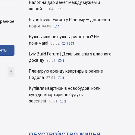
Налог на дар денег между мужем и
женой
11.04

1
Rivne Invest Forum у Рівному — дводенна
бранное
подія
04.03

1
Нужны или не нужны риэлторы? Не
понимаю!
03.02

1 503
ИТЬ
Lviv Build Forum | Декілька слів з власного
досвіду
30.01

1

Планирую аренду квартиры в районе
Подола
27.01

4
Купівля квартири в новобудові коли
сусудні квартири не будуть
заселені
16.01

2
ОБУСТРОЙСТВО ЖИЛЬЯ