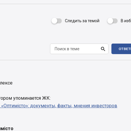
Следить за темой
В из


ОТВЕТ
лексе
отором упоминается ЖК:
 «Оптимісто»: документы, факты, мнения инвесторов
місто