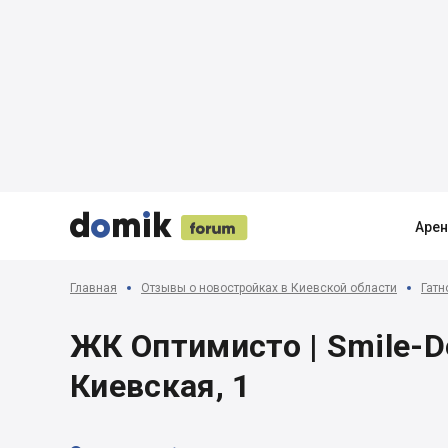





Аре
Главная
Отзывы о новостройках в Киевской области
Гатн
ЖК Оптимисто | Smile-De
Киевская, 1