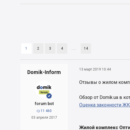
1
2
3
4
. . .
14
13 март 2019 10:44
Domik-Inform
Отзывы о жилом комп


Обзор от Domik.ua в к
forum bot
Оценка законности ЖК
11 460

03 апреля 2017
Жилой комплекс Опти