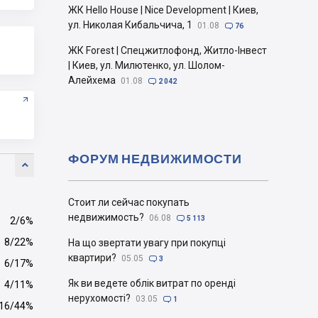
ЖК Hello House | Nice Development | Киев,
ул. Николая Кибальчича, 1
01.08

76
ЖК Forest | Спецжитлофонд, Житло-Інвест
| Киев, ул. Милютенко, ул. Шолом-
Алейхема
01.08

2 042
ФОРУМ НЕДВИЖИМОСТИ

Стоит ли сейчас покупать
недвижимость?
06.08

5 113
2/6%
8/22%
На що звертати увагу при покупці
квартири?
05.05

3
6/17%
Як ви ведете облік витрат по оренді
4/11%
нерухомості?
03.05

1
16/44%