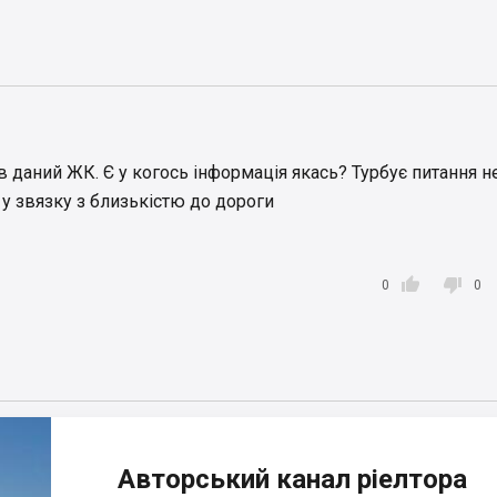
 даний ЖК. Є у когось інформація якась? Турбує питання н
 у звязку з близькістю до дороги


0
0
Авторський канал ріелтора