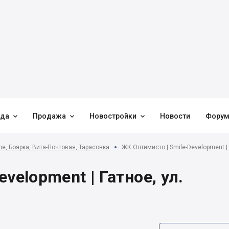



нда
Продажа
Новостройки
Новости
Фору
ое, Боярка, Вита-Почтовая, Тарасовка
ЖК Оптимисто | Smile-Development | 
velopment | Гатное, ул.