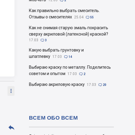
12.05

2
Как правильно выбрать смеситель.
Отзывы о смесителях
25.04

55
Как не снимая старую эмаль покрасить
сверху акриловой (латексной) краской?
17.03

3
Какую выбрать грунтовку и
шпатлевку
17.03

14
Выбираю краску по металлу. Поделитесь
советом и опытом
17.03

2
Выбираю акриловую краску
17.03

20

ВСЕМ ОБО ВСЕМ
