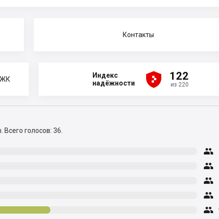
Контакты





122
Индекс
 ЖК
надёжности
из 220
ы.
Всего голосов: 36.




