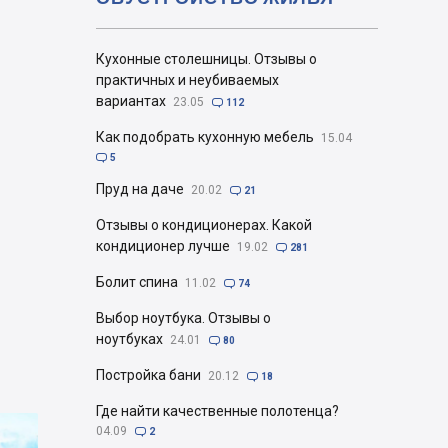
Кухонные столешницы. Отзывы о
практичных и неубиваемых
вариантах
23.05

112
Как подобрать кухонную мебель
15.04

5
Пруд на даче
20.02

21
Отзывы о кондиционерах. Какой
кондиционер лучше
19.02

281
Болит спина
11.02

74
Выбор ноутбука. Отзывы о
ноутбуках
24.01

80
Постройка бани
20.12

18
Где найти качественные полотенца?
04.09

2