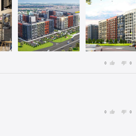


0
0


0
0