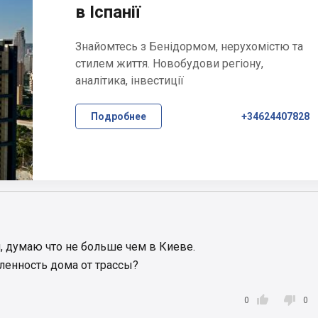
в Іспанії
Знайомтесь з Бенідормом, нерухомістю та
стилем життя. Новобудови регіону,
аналітика, інвестиції
Подробнее
+34624407828
и, думаю что не больше чем в Киеве.
аленность дома от трассы?


0
0