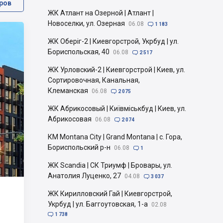
ров
ЖК Атлант на Озерной | Атлант |
Новоселки, ул. Озерная
06.08

1 183
ЖК Оберіг-2 | Киевгорстрой, Укрбуд | ул.
Бориспольская, 40
06.08

2 517
ЖК Урловский-2 | Киевгорстрой | Киев, ул.
Сортировочная, Канальная,
Клеманская
06.08

2 075
ЖК Абрикосовый | Київміськбуд | Киев, ул.
Абрикосовая
06.08

2 074
КМ Montana City | Grand Montana | с. Гора,
Бориспольский р-н
06.08

1
ЖК Scandia | СК Триумф | Бровары, ул.
Анатолия Луценко, 27
04.08

3 037
ЖК Кирилловский Гай | Киевгорстрой,
Укрбуд | ул. Баггоутовская, 1-а
02.08

1 738