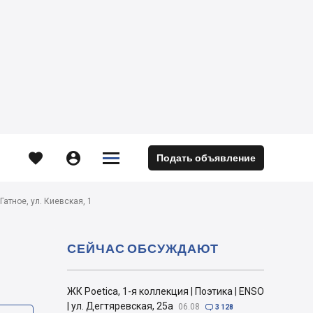





Подать объявление
м
Гатное, ул. Киевская, 1
СЕЙЧАС ОБСУЖДАЮТ
ЖК Poetica, 1-я коллекция | Поэтика | ENSO
| ул. Дегтяревская, 25а
06.08

3 128