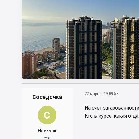
22 март 2019 09:58
Соседочка
На счет загазованност
С
Кто в курсе, какая отд
Новичок
6
