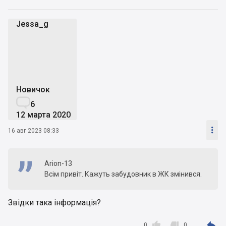
Jessa_g
J
Новичок

6
12 марта 2020

16 авг 2023 08:33
Arion-13
Всім привіт. Кажуть забудовник в ЖК змінився.
Звідки така інформація?



0
0