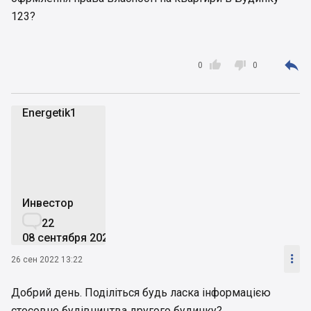
123?



0
0
Energetik1
E
Инвестор

22
08 сентября 2020

26 сен 2022 13:22
Добрий день. Поділіться будь ласка інформацією
стосовно будівництва другого будинку?