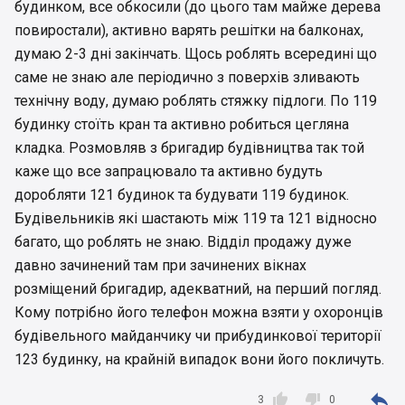
будинком, все обкосили (до цього там майже дерева
повиростали), активно варять решітки на балконах,
думаю 2-3 дні закінчать. Щось роблять всередині що
саме не знаю але періодично з поверхів зливають
технічну воду, думаю роблять стяжку підлоги. По 119
будинку стоїть кран та активно робиться цегляна
кладка. Розмовляв з бригадир будівництва так той
каже що все запрацювало та активно будуть
доробляти 121 будинок та будувати 119 будинок.
Будівельників які шастають між 119 та 121 відносно
багато, що роблять не знаю. Відділ продажу дуже
давно зачинений там при зачинених вікнах
розміщений бригадир, адекватний, на перший погляд.
Кому потрібно його телефон можна взяти у охоронців
будівельного майданчику чи прибудинкової території
123 будинку, на крайній випадок вони його покличуть.



3
0