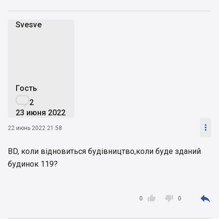
Svesve
S
Гость

2
23 июня 2022

22 июнь 2022 21:58
BD, коли відновиться будівництво,коли буде зданий
будинок 119?



0
0