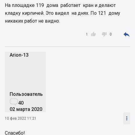
На площадке 119 дома работает кран и делают
кладку кирпичей. Это видел на днях. По 121 дому
никаких работ не видно.



1
0
Arion-13
A
Пользователь

40
02 марта 2020

10 фев 2022 11:21
Спасибо!