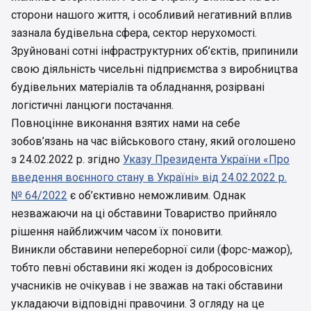
сторони нашого життя, і особливий негативний вплив
зазнала будівельна сфера, сектор нерухомості.
Зруйновані сотні інфраструктурних об’єктів, припинили
свою діяльність чисельні підприємства з виробництва
будівельних матеріалів та обладнання, розірвані
логістичні ланцюги постачання.
Повноцінне виконання взятих нами на себе
зобов’язань на час військового стану, який оголошено
з 24.02.2022 р. згідно
Указу Президента України «Про
введення воєнного стану в Україні» від 24.02.2022 р.
№ 64/2022
є об’єктивно неможливим. Однак
незважаючи на ці обставини Товариство прийняло
рішення найближчим часом їх поновити.
Виникли обставини непереборної сили (форс-мажор),
тобто певні обставини які жоден із добросовісних
учасників не очікував і не зважав на такі обставини
укладаючи відповідні правочини. З огляду на це