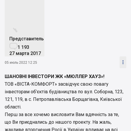


Представитель

1 193
27 марта 2017

05 июль 2022 12:25
ШАНОВНІ ІНВЕСТОРИ ЖК «МЮЛЛЕР ХАУЗ»!
ТОВ «ВІСТА-КОМФОРТ» засвідчує свою повагу
інвесторам об’єктів будівництва по вул. Соборна, 123,
121, 119, в с. Петропавлівська Борщагівка, Київської
області.
Перш за все хочемо висловити Вам вдячність за те,
що Ви приєднались до нашого проекту. На жаль,
жахливе вторгнення Росії в Україну впливає на всі