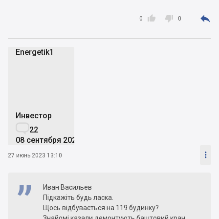



0
0
Energetik1
E
Инвестор

22
08 сентября 2020

27 июнь 2023 13:10
Иван Васильев
Підкажіть будь ласка.
Щось відбувається на 119 будинку?
Знайомі казали демонтують баштовий кран.