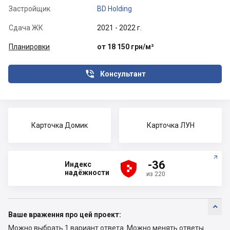
Застройщик
BD Holding
Сдача ЖК
2021 - 2022 г.
Планировки
от 18 150 грн/м²

Консультант
Карточка Домик
Карточка ЛУН





-36
Индекс
надёжности
из 220

Ваше враження про цей проект:
Можно выбрать 1 вариант ответа.
Можно менять ответы.