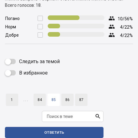
Всего голосов: 18.

Погано

10/56%

Норм

4/22%

Добре

4/22%
Следить за темой
В избранное

1
. . .
84
85
86
87

ОТВЕТИТЬ