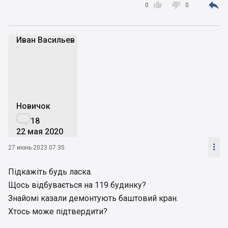



0
0
Иван Васильев
ИВ
Новичок

18
22 мая 2020

27 июнь 2023 07:35
Підкажіть будь ласка.
Щось відбувається на 119 будинку?
Знайомі казали демонтують баштовий кран.
Хтось може підтвердити?