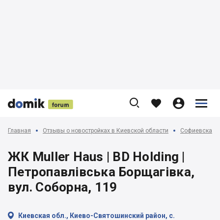











Главная
Отзывы о новостройках в Киевской области
Софиевская, 
ЖК Muller Haus | BD Holding |
Петропавлівська Борщагівка,
вул. Соборна, 119

Киевская обл., Киево-Святошинский район, с.