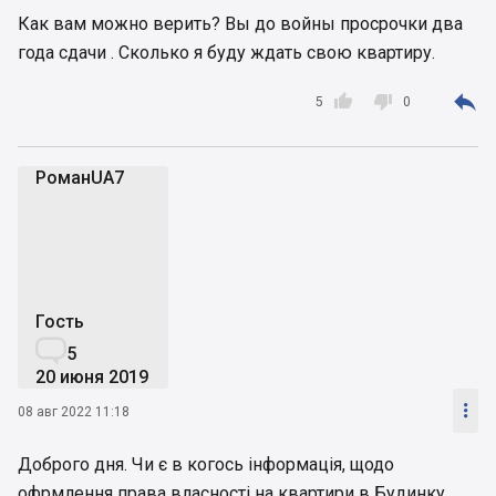
Как вам можно верить? Вы до войны просрочки два
года сдачи . Сколько я буду ждать свою квартиру.



5
0
РоманUA7
Р
Гость

5
20 июня 2019

08 авг 2022 11:18
Доброго дня. Чи є в когось інформація, щодо
офрмлення права власності на квартири в Будинку