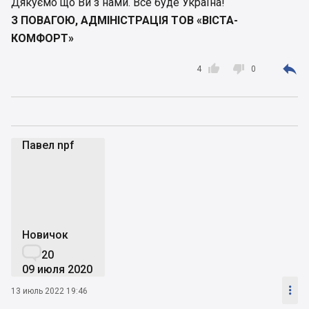
Дякуємо що Ви з нами. Все буде Україна!
З ПОВАГОЮ, АДМІНІСТРАЦІЯ ТОВ «ВІСТА-
КОМФОРТ»



4
0
Павел npf
Пn
Новичок

20
09 июля 2020

13 июль 2022 19:46