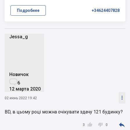
Подробнее
+34624407828
Jessa_g
J
Новичок

6
12 марта 2020

02 июнь 2022 19:42
BD, в цьому році можна очікувати здачу 121 будинку?



3
0