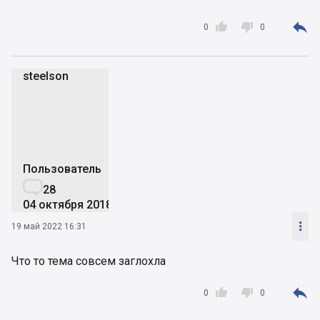



0
0
steelson
s
Пользователь

28
04 октября 2018

19 май 2022 16:31
Что то тема совсем заглохла



0
0