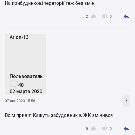
На прибудинкові тереторії теж без змін.



2
0
Arion-13
A
Пользователь

40
02 марта 2020

07 авг 2023 15:56
Всім привіт. Кажуть забудовник в ЖК змінився.



0
0