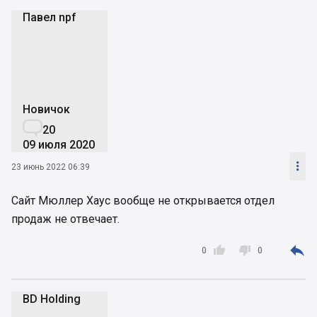
Павел npf
Пn
Новичок

20
09 июля 2020

23 июнь 2022 06:39
Сайт Мюллер Хаус вообще не открывается отдел
продаж не отвечает.



0
0
BD Holding
BH