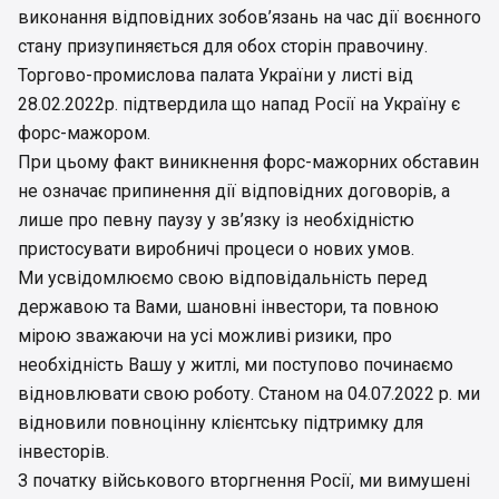
виконання відповідних зобов’язань на час дії воєнного
стану призупиняється для обох сторін правочину.
Торгово-промислова палата України у листі від
28.02.2022р. підтвердила що напад Росії на Україну є
форс-мажором.
При цьому факт виникнення форс-мажорних обставин
не означає припинення дії відповідних договорів, а
лише про певну паузу у зв’язку із необхідністю
пристосувати виробничі процеси о нових умов.
Ми усвідомлюємо свою відповідальність перед
державою та Вами, шановні інвестори, та повною
мірою зважаючи на усі можливі ризики, про
необхідність Вашу у житлі, ми поступово починаємо
відновлювати свою роботу. Станом на 04.07.2022 р. ми
відновили повноцінну клієнтську підтримку для
інвесторів.
З початку військового вторгнення Росії, ми вимушені