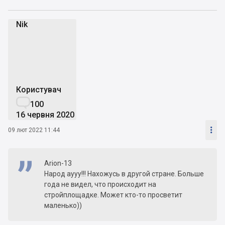
Nik
N
Користувач

100
16 червня 2020

09 лют 2022 11:44
Arion-13
Народ аууу!!! Нахожусь в другой стране. Больше
года не видел, что происходит на
стройплощадке. Может кто-то просветит
маленько))