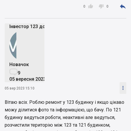



0
0
Інвестор 123 дома
Новачок

9
05 вересня 2023

05 вер 2023 15:10
Вітаю всіх. Роблю ремонт у 123 будинку і якщо цікаво
можу ділитися фото та інформацією, що бачу. По 121
будинку ведуться роботи, неактивні але ведуться,
розчистили територію між 123 та 121 будинком,