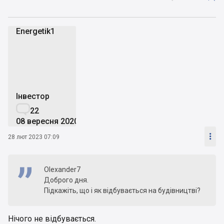
Energetik1
E
Інвестор

22
08 вересня 2020

28 лют 2023 07:09
Olexander7
Доброго дня.
Підкажіть, що і як відбувається на будівництві?
Нічого не відбувається.