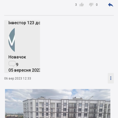



3
0
Інвестор 123 дома
Новачок

9
05 вересня 2023

06 вер 2023 12:33