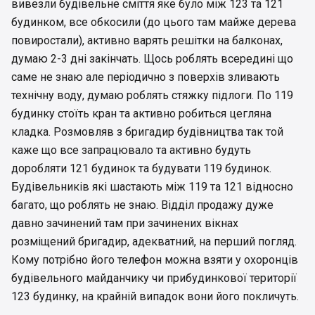
вивезли будівельне сміття яке було між 123 та 121
будинком, все обкосили (до цього там майже дерева
повиростали), активно варять решітки на балконах,
думаю 2-3 дні закінчать. Щось роблять всередині що
саме не знаю але періодично з поверхів зливають
технічну воду, думаю роблять стяжку підлоги. По 119
будинку стоїть кран та активно робиться цегляна
кладка. Розмовляв з бригадир будівництва так той
каже що все запрацювало та активно будуть
доробляти 121 будинок та будувати 119 будинок.
Будівельників які шастають між 119 та 121 відносно
багато, що роблять не знаю. Відділ продажу дуже
давно зачинений там при зачинених вікнах
розміщений бригадир, адекватний, на перший погляд.
Кому потрібно його телефон можна взяти у охоронців
будівельного майданчику чи прибудинкової території
123 будинку, на крайній випадок вони його покличуть.