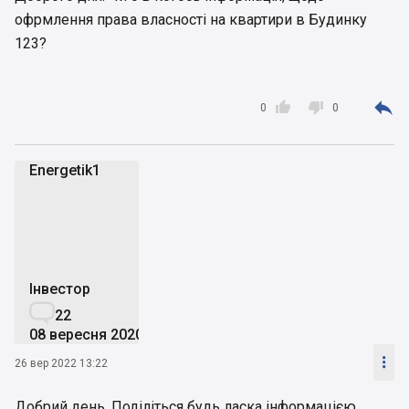
офрмлення права власності на квартири в Будинку
123?



0
0
Energetik1
E
Інвестор

22
08 вересня 2020

26 вер 2022 13:22
Добрий день. Поділіться будь ласка інформацією