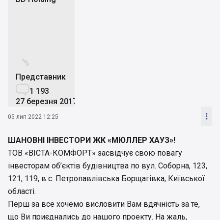
BH


Представник

1 193
27 березня 2017

05 лип 2022 12:25
ШАНОВНІ ІНВЕСТОРИ ЖК «МЮЛЛЕР ХАУЗ»!
ТОВ «ВІСТА-КОМФОРТ» засвідчує свою повагу
інвесторам об’єктів будівництва по вул. Соборна, 123,
121, 119, в с. Петропавлівська Борщагівка, Київської
області.
Перш за все хочемо висловити Вам вдячність за те,
що Ви приєднались до нашого проекту. На жаль,