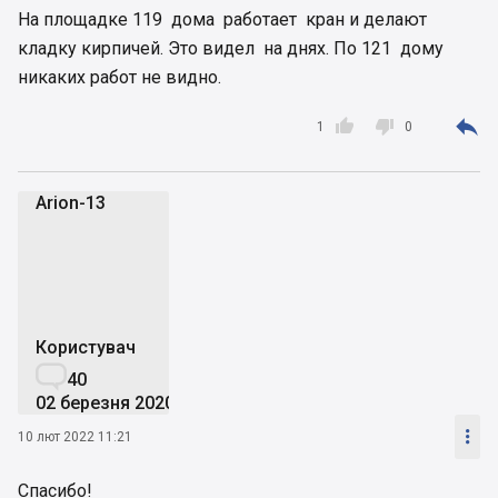
На площадке 119 дома работает кран и делают
кладку кирпичей. Это видел на днях. По 121 дому
никаких работ не видно.



1
0
Arion-13
A
Користувач

40
02 березня 2020

10 лют 2022 11:21
Спасибо!