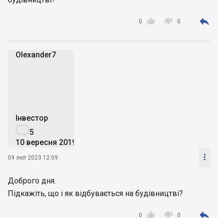



0
0
Olexander7
O
Інвестор

5
10 вересня 2019

09 лют 2023 12:09
Доброго дня.
Підкажіть, що і як відбувається на будівництві?



0
0