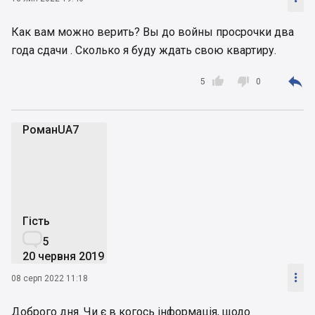
Как вам можно верить? Вы до войны просрочки два
года сдачи . Сколько я буду ждать свою квартиру.



5
0
РоманUA7
Р
Гість

5
20 червня 2019

08 серп 2022 11:18
Доброго дня. Чи є в когось інформація, щодо