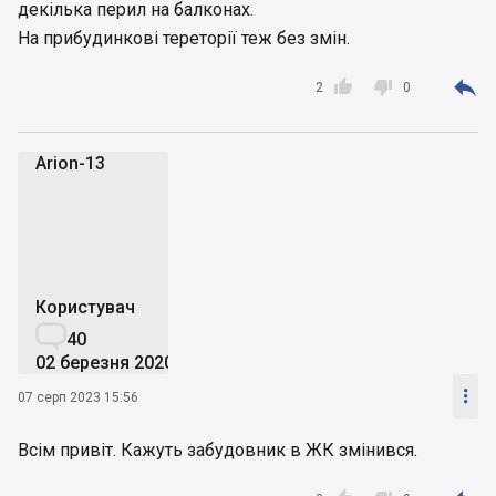
декілька перил на балконах.
На прибудинкові тереторії теж без змін.



2
0
Arion-13
A
Користувач

40
02 березня 2020

07 серп 2023 15:56
Всім привіт. Кажуть забудовник в ЖК змінився.