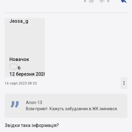



0
0
Jessa_g
J
Новачок

6
12 березня 2020

16 серп 2023 08:33
Arion-13
Всім привіт. Кажуть забудовник в ЖК змінився.
Звідки така інформація?