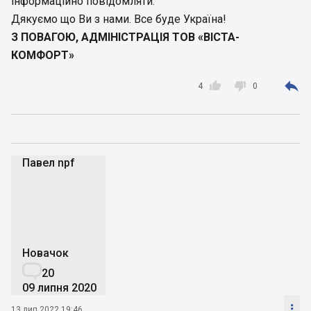
інформаційно повідомляти.
Дякуємо що Ви з нами. Все буде Україна!
З ПОВАГОЮ, АДМІНІСТРАЦІЯ ТОВ «ВІСТА-
КОМФОРТ»



4
0
Павел npf
Пn
Новачок

20
09 липня 2020

13 лип 2022 19:46