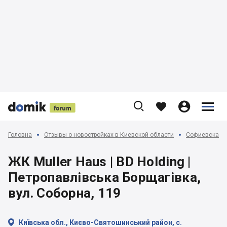











Головна
Отзывы о новостройках в Киевской области
Софиевская, 
ЖК Muller Haus | BD Holding |
Петропавлівська Борщагівка,
вул. Соборна, 119

Київська обл., Києво-Святошинський район, с.