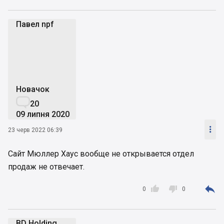
Павел npf
Пn
Новачок

20
09 липня 2020

23 черв 2022 06:39
Сайт Мюллер Хаус вообще не открывается отдел
продаж не отвечает.



0
0
BD Holding