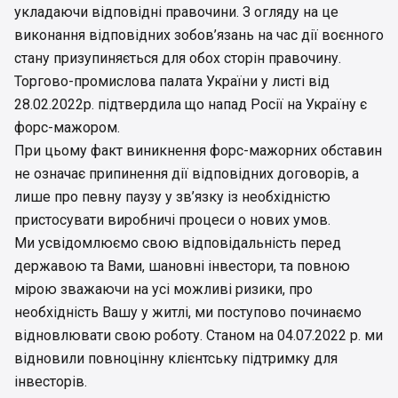
укладаючи відповідні правочини. З огляду на це
виконання відповідних зобов’язань на час дії воєнного
стану призупиняється для обох сторін правочину.
Торгово-промислова палата України у листі від
28.02.2022р. підтвердила що напад Росії на Україну є
форс-мажором.
При цьому факт виникнення форс-мажорних обставин
не означає припинення дії відповідних договорів, а
лише про певну паузу у зв’язку із необхідністю
пристосувати виробничі процеси о нових умов.
Ми усвідомлюємо свою відповідальність перед
державою та Вами, шановні інвестори, та повною
мірою зважаючи на усі можливі ризики, про
необхідність Вашу у житлі, ми поступово починаємо
відновлювати свою роботу. Станом на 04.07.2022 р. ми
відновили повноцінну клієнтську підтримку для
інвесторів.