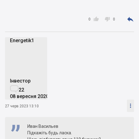



0
0
Energetik1
E
Інвестор

22
08 вересня 2020

27 черв 2023 13:10
Иван Васильев
Підкажіть будь ласка.