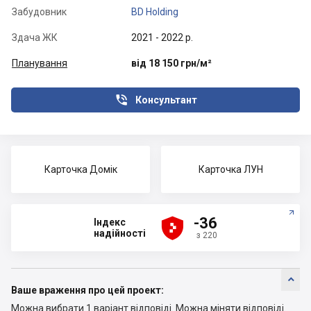
Забудовник
BD Holding
Здача ЖК
2021 - 2022 р.
Планування
від 18 150 грн/м²

Консультант
Карточка Домік
Карточка ЛУН





-36
Індекс
надійності
з 220

Ваше враження про цей проект:
Можна вибрати 1 варіант відповіді.
Можна міняти відповіді.