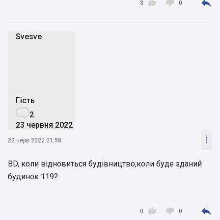



3
0
Svesve
S
Гість

2
23 червня 2022

22 черв 2022 21:58
BD, коли відновиться будівництво,коли буде зданий
будинок 119?



0
0