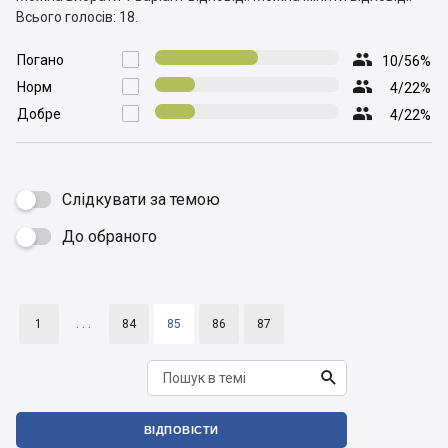
Всього голосів: 18.

Погано

10/56%

Норм

4/22%

Добре

4/22%
Слідкувати за темою
До обраного

1
. . .
84
85
86
87

ВІДПОВІСТИ