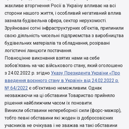
жахливе вторгнення Росії в Україну впливає на всі
сторони нашого життя, і особливий негативний вплив
зазнала будівельна сфера, сектор нерухомості.
Зруйновані сотні інфраструктурних об’єктів, припинили
свою діяльність чисельні підприємства з виробництва
будівельних матеріалів та обладнання, розірвані
логістичні ланцюги постачання.
Повноцінне виконання взятих нами на себе
зобов’язань на час військового стану, який оголошено
з 24.02.2022 р. згідно
Указу Президента України «Про
введення воєнного стану в Україні» від 24.02.2022 р.
№ 64/2022
є об’єктивно неможливим. Однак
незважаючи на ці обставини Товариство прийняло
рішення найближчим часом їх поновити.
Виникли обставини непереборної сили (форс-мажор),
тобто певні обставини які жоден із добросовісних
учасників не очікував і не зважав на такі обставини