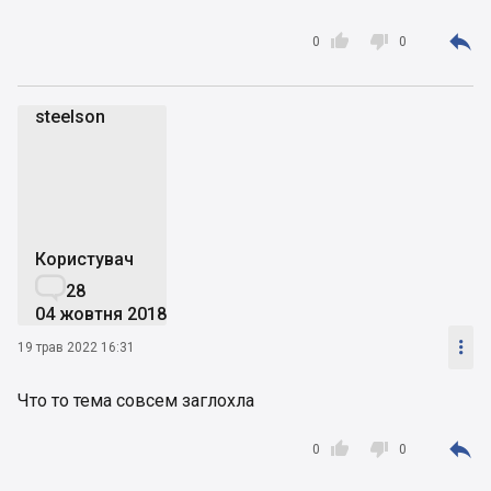



0
0
steelson
s
Користувач

28
04 жовтня 2018

19 трав 2022 16:31
Что то тема совсем заглохла



0
0