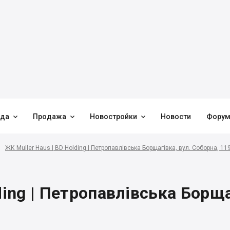



нда
Продажа
Новостройки
Новости
Фору
ЖК Muller Haus | BD Holding | Петропавлівська Борщагівка, вул. Соборна, 11
ding | Петропавлівська Борща