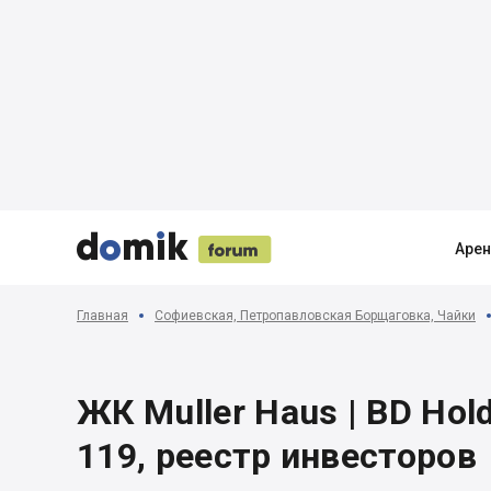





Аре
Главная
Софиевская, Петропавловская Борщаговка, Чайки
ЖК Muller Haus | BD Hol
119, реестр инвесторов