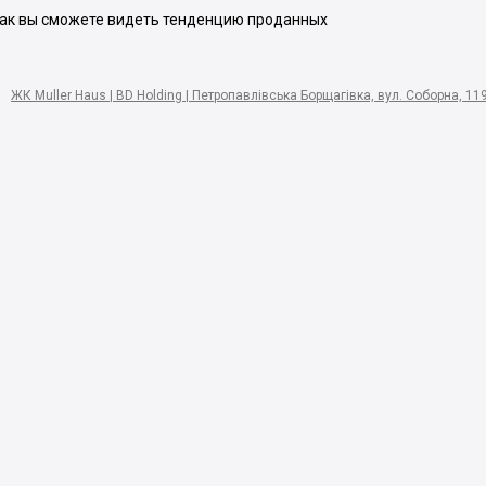
 Так вы сможете видеть тенденцию проданных
ЖК Muller Haus | BD Holding | Петропавлівська Борщагівка, вул. Соборна, 11