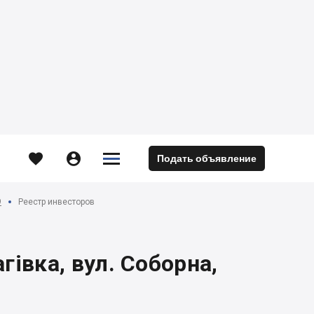





Подать объявление
м
9
Реестр инвесторов
гівка, вул. Соборна,