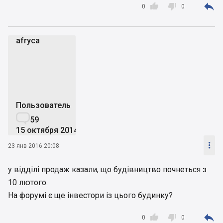



0
0
afryca
a
Пользователь

59
15 октября 2014

23 янв 2016 20:08
у відділі продаж казали, що будівництво почнеться з
10 лютого.
На форумі є ще інвестори із цього будинку?



0
0