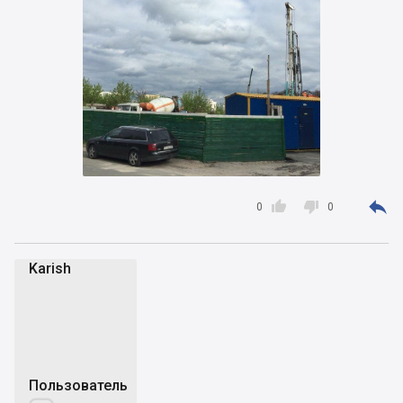



0
0
Karish
K
Пользователь