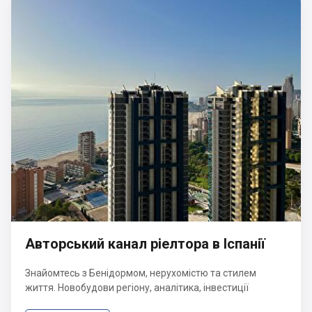
Авторський канал ріелтора в Іспанії
Знайомтесь з Бенідормом, нерухомістю та стилем
життя. Новобудови регіону, аналітика, інвестиції