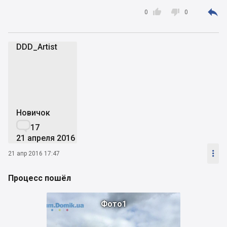



0
0
DDD_Artist
D
Новичок

17
21 апреля 2016

21 апр 2016 17:47
Процесс пошёл
Фото1