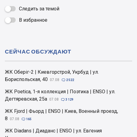
Следить за темой
В избранное

СЕЙЧАС ОБСУЖДАЮТ
ЖК Оберіг-2 | Киевгорстрой, Укрбуд | ул.
Бориспольская, 40
07.08

2 522
ЖК Poetica, 1-я коллекция | Поэтика | ENSO | ул.
Дегтяревская, 25а
07.08

3 129
ЖК Fjord | Фьорд | ENSO | Киев, Военный проезд,
8
07.08

165
ЖК Diadans | Диаданс | ENSO | ул. Евгения