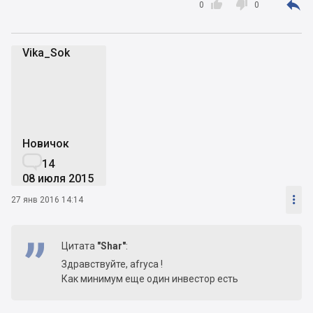



0
0
Vika_Sok
V
Новичок

14
08 июля 2015

27 янв 2016 14:14
Цитата
"Shar"
:
Здравствуйте, afryca !
Как минимум еще один инвестор есть