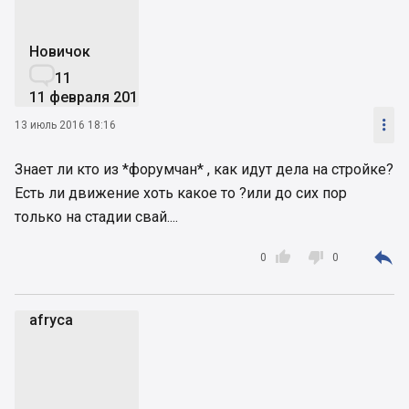
Новичок

11
11 февраля 2015

13 июль 2016 18:16
Знает ли кто из *форумчан* , как идут дела на стройке?
Есть ли движение хоть какое то ?или до сих пор
только на стадии свай....



0
0
afryca
a