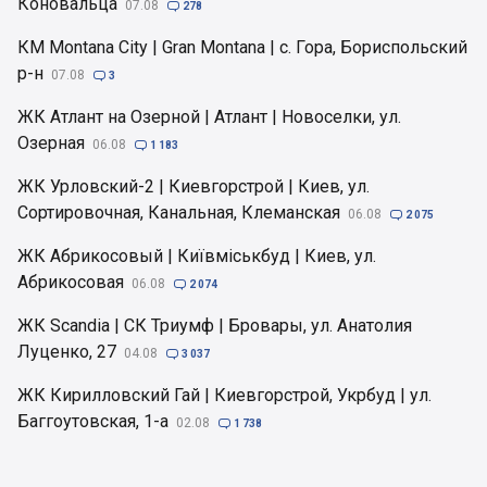
Коновальца
07.08

278
КМ Montana City | Gran Montana | с. Гора, Бориспольский
р-н
07.08

3
ЖК Атлант на Озерной | Атлант | Новоселки, ул.
Озерная
06.08

1 183
ЖК Урловский-2 | Киевгорстрой | Киев, ул.
Сортировочная, Канальная, Клеманская
06.08

2 075
ЖК Абрикосовый | Київміськбуд | Киев, ул.
Абрикосовая
06.08

2 074
ЖК Scandia | СК Триумф | Бровары, ул. Анатолия
Луценко, 27
04.08

3 037
ЖК Кирилловский Гай | Киевгорстрой, Укрбуд | ул.
Баггоутовская, 1-а
02.08

1 738