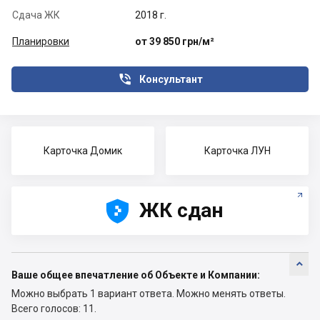
Сдача ЖК
2018 г.
Планировки
от 39 850 грн/м²

Консультант
Карточка Домик
Карточка ЛУН





ЖК сдан

Ваше общее впечатление об Объекте и Компании:
Можно выбрать 1 вариант ответа.
Можно менять ответы.
Всего голосов: 11.