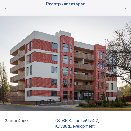
Реестр инвесторов
Застройщик
СК ЖК Казацкий Гай 2
,
KyivBudDevelopment