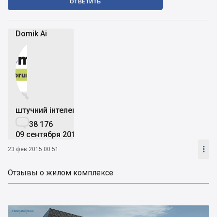
ОТВЕТИТЬ
Domik Ai


штучний інтелект

38 176
09 сентября 2019

23 фев 2015 00:51
Отзывы о жилом комплексе