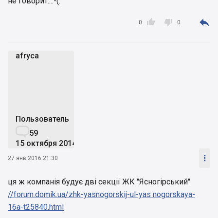
не говорит...:-(.



0
0
afryca
a
Пользователь

59
15 октября 2014

27 янв 2016 21:30
ця ж компанія будує дві секції ЖК "Ясногірський"
//forum.domik.ua/zhk-yasnogorskij-ul-yas nogorskaya-
16a-t25840.html