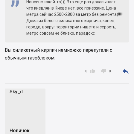
Нонсенс какой-то))) Это еще раз доказывает,
что киевлян в Киеве нет, все приезжие. Цена
метра сейчас 2500-2800 за метр без ремонта)!!!!!
Дома из белого силикатного кирпича, конец
города, вокруг территории нищета и серость,
метро совсем не близко, парадокс
Вы силикатный кирпич немножко перепутали с
обычным газоблоком.



0
0
Sky_d
S
Новичок