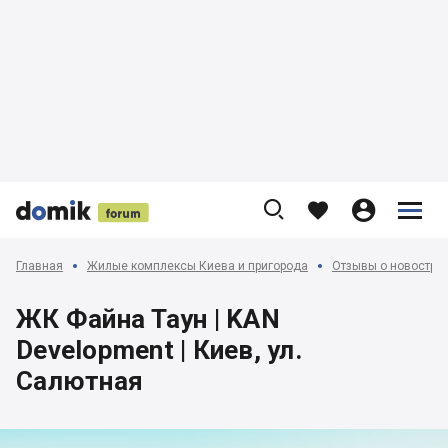











Главная
Жилые комплексы Киева и пригорода
Отзывы о новострой
ЖК Файна Таун | KAN
Development | Киев, ул.
Салютная