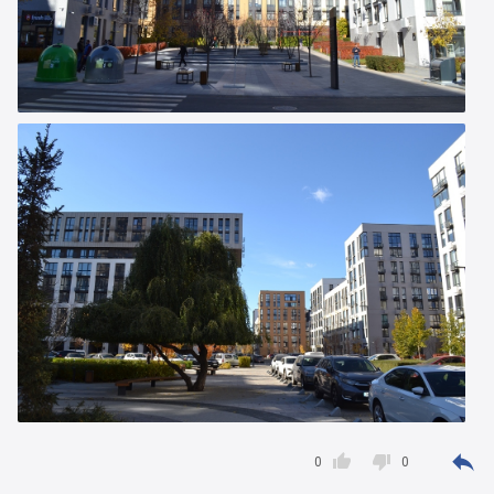



0
0