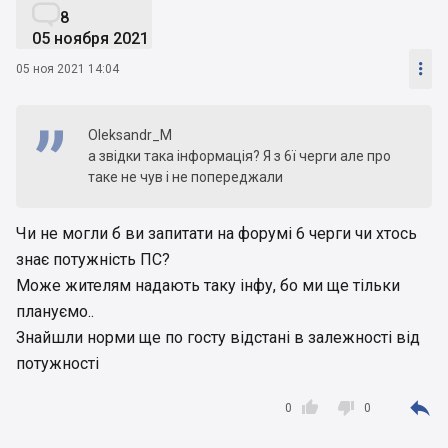

8
05 ноября 2021

05 ноя 2021 14:04
Oleksandr_M
а звідки така інформація? Я з 6ї черги але про
таке не чув і не попереджали
Чи не могли б ви запитати на форумі 6 черги чи хтось
знає потужність ПС?
Може жителям надають таку інфу, бо ми ще тільки
плануємо..
Знайшли норми ще по госту відстані в залежності від
потужності



0
0