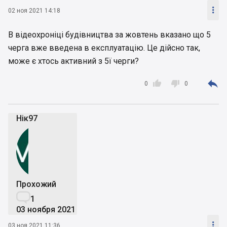

02 ноя 2021 14:18
В відеохроніці будівництва за жовтень вказано що 5
черга вже введена в експлуатацію. Це дійсно так,
може є хтось активний з 5ї черги?



0
0
Нік97
Прохожий

1
03 ноября 2021

03 ноя 2021 11:36