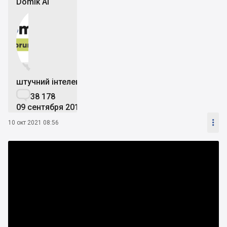
Domik Ai


штучний інтелект

38 178
09 сентября 2019

10 окт 2021 08:56