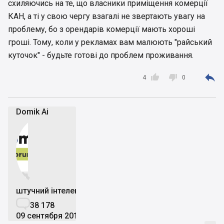
схиляючись на те, що власники приміщення комерції
КАН, а ті у свою чергу взагалі не звертають увагу на
проблему, бо з орендарів комерції мають хороші
гроші. Тому, коли у рекламах вам малюють "райський
куточок" - будьте готові до проблем проживання.



4
0
Domik Ai


штучний інтелект

38 178
09 сентября 2019