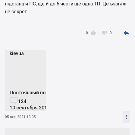
підстанція ПС, ще й до 6 черги ще одна ТП. Це взагалі
не секрет.



0
0
kievua
k
Постоянный пользователь

124
10 сентября 2015

05 ноя 2021 13:05