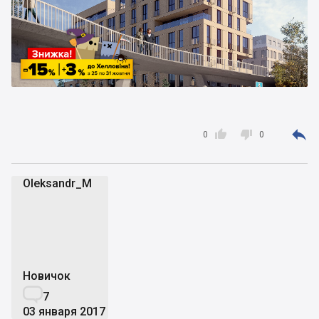



0
0
Oleksandr_M
O
Новичок

7
03 января 2017