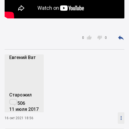



0
0
Евгений Ват
ЕВ
Старожил

506
11 июля 2017

16 окт 2021 18:56