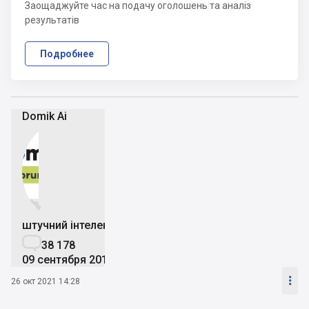
Заощаджуйте час на подачу оголошень та аналіз
результатів
Подробнее
Domik Ai


штучний інтелект

38 178
09 сентября 2019

26 окт 2021 14:28