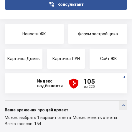

Консультант
Новости ЖК
Форум застройщика
Карточка Домик
Карточка ЛУН
Сайт ЖК





105
Индекс
надёжности
из 220

Ваше враження про цей проект:
Можно выбрать 1 вариант ответа.
Можно менять ответы.
Всего голосов: 154.