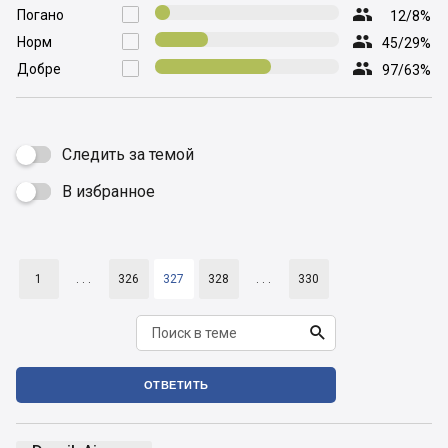

Погано

12/8%

Норм

45/29%

Добре

97/63%
Следить за темой
В избранное

1
. . .
326
327
328
. . .
330

ОТВЕТИТЬ