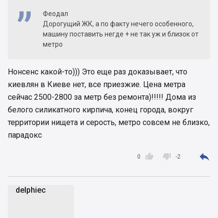
Феодал
Дорогущий ЖК, а по факту нечего особенного,
машину поставить негде + не так уж и близок от
метро
Нонсенс какой-то))) Это еще раз доказывает, что
киевлян в Киеве нет, все приезжие. Цена метра
сейчас 2500-2800 за метр без ремонта)!!!!! Дома из
белого силикатного кирпича, конец города, вокруг
территории нищета и серость, метро совсем не близко,
парадокс



0
-2
delphiec
d