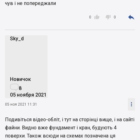
чув і не попереджали



0
0
Sky_d
S
Новичок

8
05 ноября 2021

05 ноя 2021 11:31
Подивіться відео-обліт, і тут на сторінці вище, і на сайті
файни. Видно вже фундамент і кран, будують 4
поверхи. Також всюди на схемах позначена ця