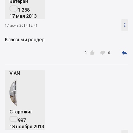
Ветеран

1 288
17 мая 2013

17 июнь 2014 12:41
Классный рендер.



0
0
VIAN
Старожил

997
18 ноября 2013