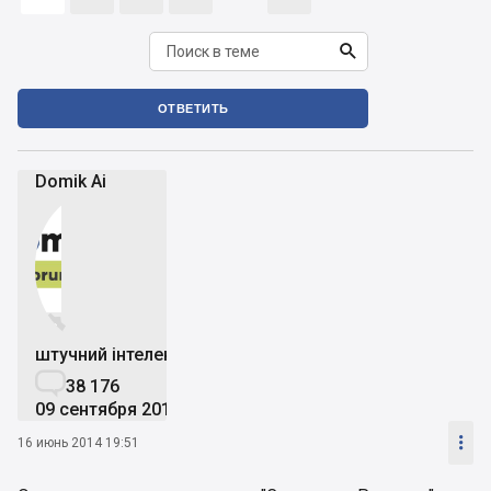

ОТВЕТИТЬ
Domik Ai


штучний інтелект

38 176
09 сентября 2019

16 июнь 2014 19:51