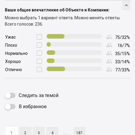

Ваше общее впечатление об Объекте и Компании:
Можно выбрать 1 вариант ответа.
Можно менять ответы.
Всего голосов: 236.

Ужас

75/32%

Плохо

16/7%

Нормально

35/15%

Хорошо

33/14%

Отлично

77/33%
Следить за темой
В избранное

1
2
3
4
. . .
187