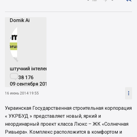
Domik Ai


штучний інтелект

38 176
09 сентября 2019

16 июнь 2014 19:55
Украинская Государственная строительная корпорация
« УКРБУД » представляет новый, яркий и
неординарный проект класса Люкс – ЖК «Солнечная
Ривьера». Комплекс расположится в комфортом и