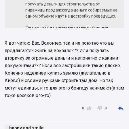
получать деньги для строительства от
пирамиды продаж:когда деньги собираемые на
одном объекте идут на достройку преведущих.
"Звоночком" покупателям должен быть тот
факт, что УКРБУД за 2-2.5 года активного
внедрения на первичку КРЖН с нуля и до
Я вот читаю Вас, Волонтер, так и не понятно что вы
заселения ещё не довёл не один объект.
предлагаете? Жить на вокзале??? Или покупать
вторичку за огромные деньги и непонятно с какими
И вероятность покупателей УКРБУД делить
судьбу покупателей УКО (годами ждущих
документами??? Если все застройщики такие плохие.
обещанного заселения) очень велика.
Конечно надежнее купить землю (желательно в
Киеве) и своими ручками строить там дом. Но так
могут единицы, и то для этого бригаду нанимают(а там
тоже косяков ого-го)



0
0
happy and smile