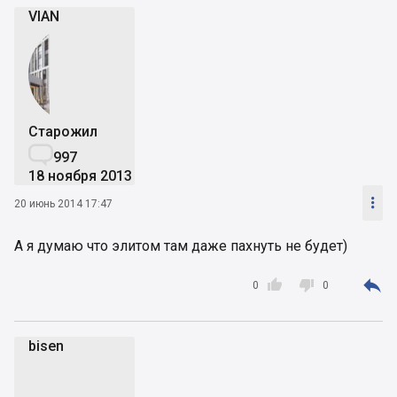
VIAN
Старожил

997
18 ноября 2013

20 июнь 2014 17:47
А я думаю что элитом там даже пахнуть не будет)



0
0
bisen
b