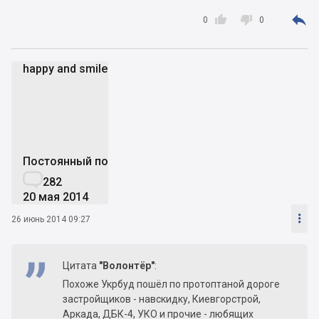



0
0
happy and smile
ha
Постоянный пользователь

282
20 мая 2014

26 июнь 2014 09:27
Цитата
"Волонтёр"
:
Похоже Укрбуд пошёл по протоптаной дороге
застройщиков - навскидку, Киевгорстрой,
Аркада, ДБК-4, УКО и прочие - любящих