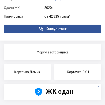
Сдача ЖК
2020 г.
Планировки
от 42 525 грн/м²

Консультант
Форум застройщика
Карточка Домик
Карточка ЛУН





ЖК сдан