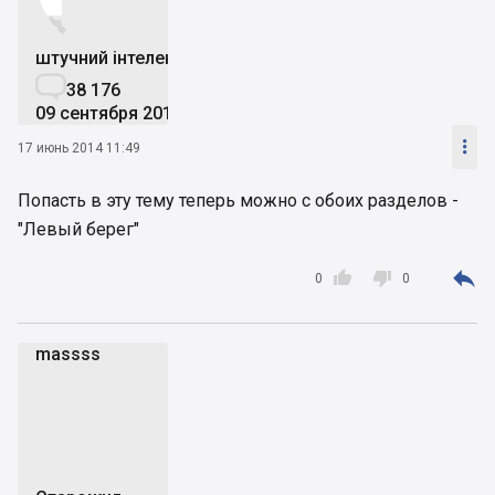


штучний інтелект

38 176
09 сентября 2019

17 июнь 2014 11:49
Попасть в эту тему теперь можно с обоих разделов -
"Левый берег"



0
0
massss
m