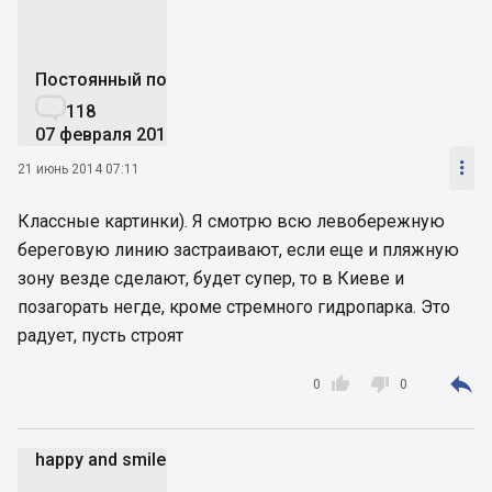
Постоянный пользователь

118
07 февраля 2014

21 июнь 2014 07:11
Классные картинки). Я смотрю всю левобережную
береговую линию застраивают, если еще и пляжную
зону везде сделают, будет супер, то в Киеве и
позагорать негде, кроме стремного гидропарка. Это
радует, пусть строят



0
0
happy and smile
ha