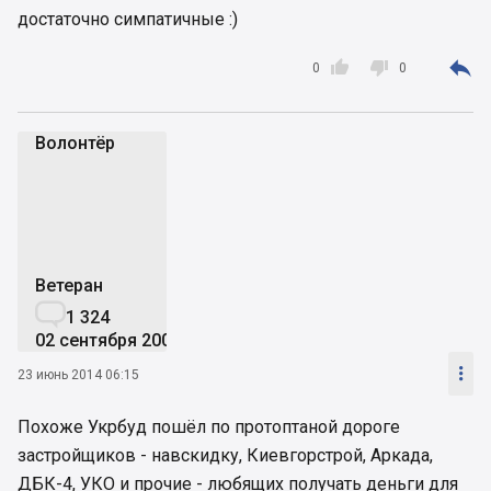
достаточно симпатичные :)



0
0
Волонтёр
В
Ветеран

1 324
02 сентября 2009

23 июнь 2014 06:15
Похоже Укрбуд пошёл по протоптаной дороге
застройщиков - навскидку, Киевгорстрой, Аркада,
ДБК-4, УКО и прочие - любящих получать деньги для