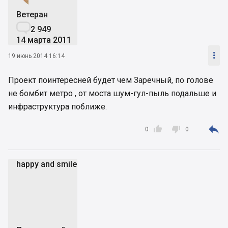
Ветеран

2 949
14 марта 2011

19 июнь 2014 16:14
Проект поинтересней будет чем Заречный, по голове
не бомбит метро , от моста шум-гул-пыль подальше и
инфраструктура поближе.



0
0
happy and smile
ha