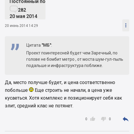
Постоянный пользователь

282
20 мая 2014

20 июнь 2014 14:29
Цитата
"МБ"
:
Проект поинтересней будет чем Заречный, по
голове не бомбит метро , от моста шум-гул-пыль
подальше и инфраструктура поближе.
Да, место получше будет, и цена соответственно
побольше
Еще строить не начали, а цена уже
кусаеться. Хотя комплекс и позиционирует себя как
элит, средний клас не потянет.



0
0