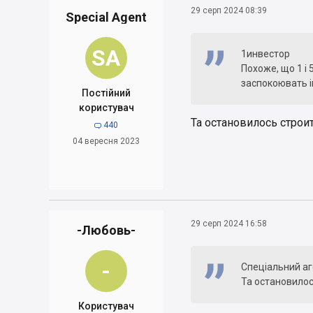
29 серп 2024 08:39
Special Agent
SA
1инвестор
Похоже, що 1 і 
заспокоювать і
Постійний
користувач
Та остановилось строи
440

04 вересня 2023
29 серп 2024 16:58
-Любовь-
-
Спеціальний аг
Та остановило
Користувач