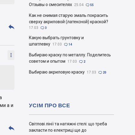
Отзывы о смесителях
25.04

55
Как не снимая старую эмаль покрасить
сверху акриловой (латексной) краской?

17.03

3
Какую выбрать грунтовку и
шпатлевку
17.03

14

Выбираю краску по металлу. Поделитесь
советом и опытом
17.03

2
Выбираю акриловую краску
17.03

20
а
УСІМ ПРО ВСЕ
ми а и
Світлові лінії та натяжні стелі: що треба

закласти по електриці ще до