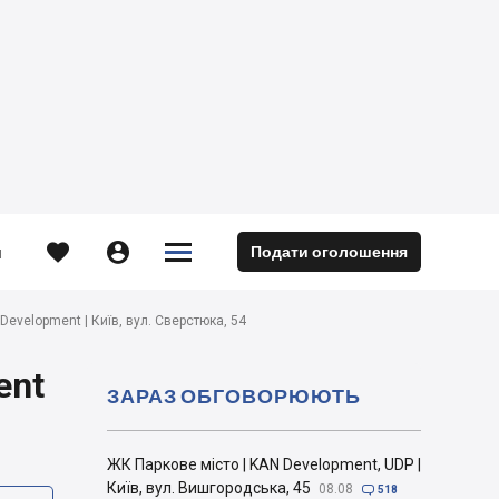





Подати оголошення
м
 Development | Київ, вул. Сверстюка, 54
ent
ЗАРАЗ ОБГОВОРЮЮТЬ
ЖК Паркове місто | KAN Development, UDP |
Київ, вул. Вишгородська, 45
08.08

518