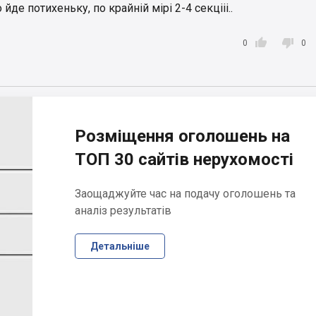
де потихеньку, по крайній мірі 2-4 секцііі..


0
0
Розміщення оголошень на
ТОП 30 сайтів нерухомості
Заощаджуйте час на подачу оголошень та
аналіз результатів
Детальніше