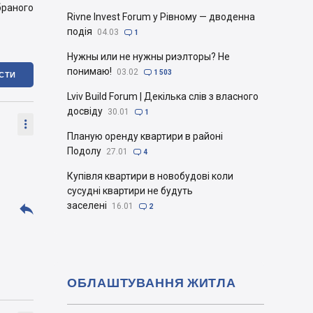
браного
Rivne Invest Forum у Рівному — дводенна
подія
04.03

1
Нужны или не нужны риэлторы? Не
понимаю!
03.02

1 503
ІСТИ
Lviv Build Forum | Декілька слів з власного
досвіду
30.01

1

Планую оренду квартири в районі
Подолу
27.01

4
Купівля квартири в новобудові коли
сусудні квартири не будуть

заселені
16.01

2
ОБЛАШТУВАННЯ ЖИТЛА