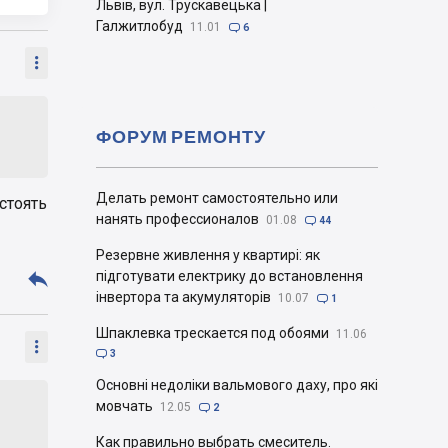
Львів, вул. Трускавецька |
Галжитлобуд
11.01

6

ФОРУМ РЕМОНТУ
Делать ремонт самостоятельно или
 стоять
нанять профессионалов
01.08

44
Резервне живлення у квартирі: як

підготувати електрику до встановлення
інвертора та акумуляторів
10.07

1
Шпаклевка трескается под обоями
11.06


3
Основні недоліки вальмового даху, про які
мовчать
12.05

2
Как правильно выбрать смеситель.