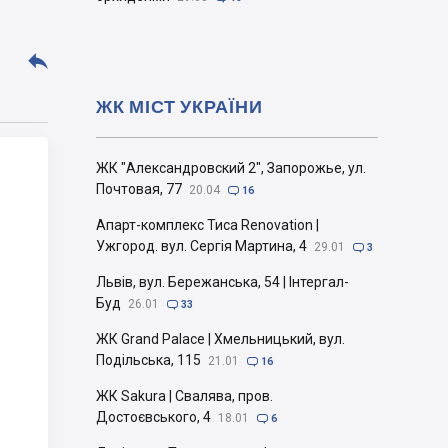

ЖК МІСТ УКРАЇНИ
ЖК "Александровский 2", Запорожье, ул.
Почтовая, 77
20.04

16
Апарт-комплекс Тиса Renovation |
Ужгород. вул. Сергія Мартина, 4
29.01

3
Львів, вул. Бережанська, 54 | Інтергал-
Буд
26.01

33
ЖК Grand Palace | Хмельницький, вул.
Подільська, 115
21.01

16
ЖК Sakura | Свалява, пров.
Достоєвського, 4
18.01

6