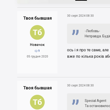
30 серп 2024 08:30
Твоя бывшая
Тб
-Любовь-
Неправда. Будів
Новачок
ось і я про те саме, ал
9

вже по кілька років а
05 грудня 2020
30 серп 2024 08:30
Твоя бывшая
Тб
Special Agent
Та остановило