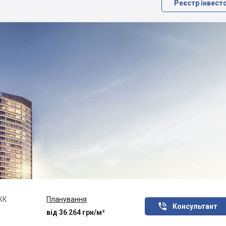
Реєстр інвест
ЖК
Планування

Консультант
від 36 264 грн/м²