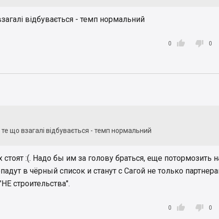
взагалі відбувається - темп нормальний


0
0
 те що взагалі відбувається - темп нормальний
 стоят :(. Надо бы им за голову браться, еще потормозить н
опадут в чёрный список и станут с Сагой не только партнера
"НЕ строительства".


0
0