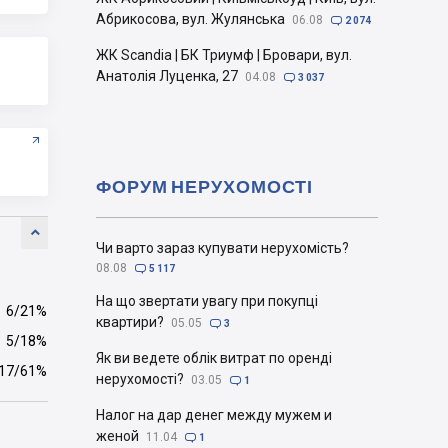
Абрикосова, вул. Жулянська
06.08

2 074
ЖК Scandia | БК Триумф | Бровари, вул.
Анатолія Луценка, 27
04.08

3 037
ФОРУМ НЕРУХОМОСТІ

Чи варто зараз купувати нерухомість?
08.08

5 117
На що звертати увагу при покупці
6/21%
квартири?
05.05

3
5/18%
Як ви ведете облік витрат по оренді
17/61%
нерухомості?
03.05

1
Налог на дар денег между мужем и
женой
11.04

1