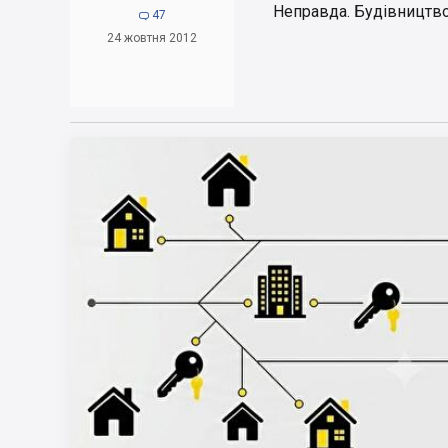
Неправда. Будівництво й
47

24 жовтня 2012