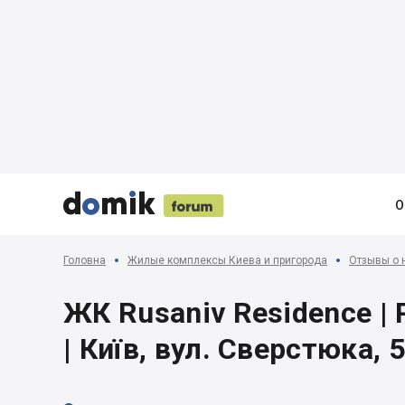





О
Головна
Жилые комплексы Киева и пригорода
Отзывы о 
ЖК Rusaniv Residence | 
| Київ, вул. Сверстюка, 