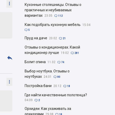

Кухонные столешницы. Отзывы о
практичных и неубиваемых
вариантах
23.05

112
Как подобрать кухонную мебель
15.04

5
Пруд на даче
20.02

21
Отзывы о кондиционерах. Какой
кондиционер лучше
19.02

281

Болит спина
11.02

74
Выбор ноутбука. Отзывы о
ноутбуках
24.01

80

Постройка бани
20.12

18
Где найти качественные полотенца?
04.09

2
Орхидеи. Как ухаживать за
орхидеями
29.08

18