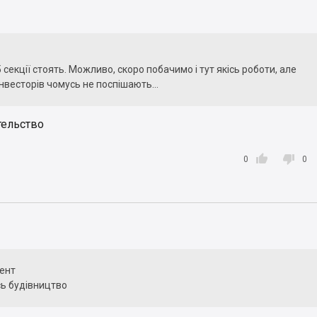
5 секції стоять. Можливо, скоро побачимо і тут якісь роботи, але
нвесторів чомусь не поспішають...
тельство


0
0
ент
сь будівництво