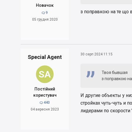
Новачок
з поправкою на те що 
9

05 грудня 2020
30 серп 2024 11:15
Special Agent
SA
Твоя бывшая
з поправкою на
Постійний
И другие объекты у них
користувач
стройках чуть-чуть и п
440

04 вересня 2023
лидерами по скорости 