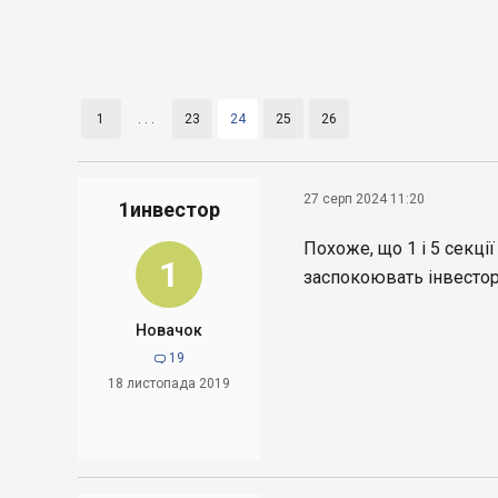
1
. . .
23
24
25
26
27 серп 2024 11:20
1инвестор
Похоже, що 1 і 5 секції
1
заспокоювать інвестор
Новачок
19

18 листопада 2019