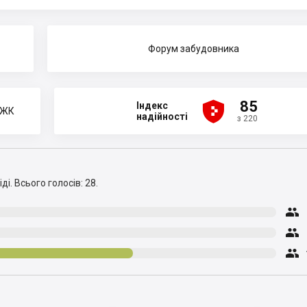
Форум забудовника





85
Індекс
 ЖК
надійності
з 220
ді.
Всього голосів: 28.


