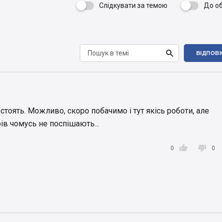
Слідкувати за темою
До о


ВІДПОВ
 стоять. Можливо, скоро побачимо і тут якісь роботи, але
ів чомусь не поспішають...


0
0