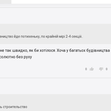
ництво йде потихеньку, по крайній мірі 2-4 секцііі..
е не так швидко, як би хотілося. Хоча у багатьох будівництва
бсолютно без руху


0
0
сь строительство