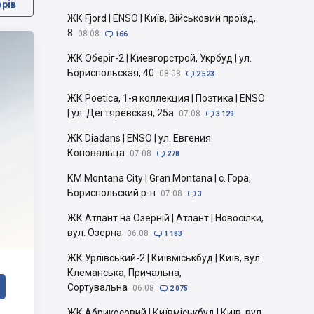
орів
ЖК Fjord | ENSO | Київ, Військовий проїзд,
8
08.08

166
ЖК Оберіг-2 | Киевгорстрой, Укрбуд | ул.
Бориспольская, 40
08.08

2 523
ЖК Poetica, 1-я коллекция | Поэтика | ENSO
| ул. Дегтяревская, 25а
07.08

3 129
ЖК Diadans | ENSO | ул. Евгения
Коновальца
07.08

278
КМ Montana City | Gran Montana | с. Гора,
Бориспольский р-н
07.08

3
ЖК Атлант на Озерній | Атлант | Новосілки,
вул. Озерна
06.08

1 183
ЖК Урлівський-2 | Київміськбуд | Київ, вул.
Клеманська, Причальна,
Сортувальна
06.08

2 075
ЖК Абрикосовий | Київміськбуд | Київ, вул.