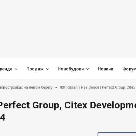



ренда
Продаж
Новобудови
Новини
Фору
новостройках на левом берегу
ЖК Rusaniv Residence | Perfect Group, Citex
Perfect Group, Citex Developm
54