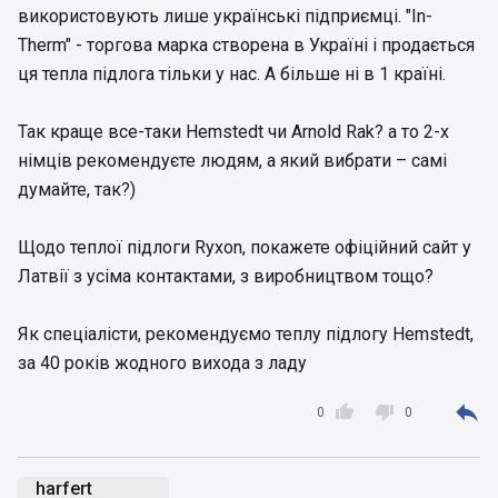
в Германии и является самым качественным на
використовують лише українські підприємці. "In-
рынке. Если смотреть на качество из доступной
Therm" - торгова марка створена в Україні і продається
ценовой категории, то лучше Ryxon. Он
изготовлен в Латвии.
ця тепла підлога тільки у нас. А більше ні в 1 країні.
Так краще все-таки Hemstedt чи Arnold Rak? а то 2-х
німців рекомендуєте людям, а який вибрати – самі
думайте, так?)
Щодо теплої підлоги Ryxon, покажете офіційний сайт у
Латвії з усіма контактами, з виробництвом тощо?
Як спеціалісти, рекомендуємо теплу підлогу Hemstedt,
за 40 років жодного вихода з ладу



0
0
harfert