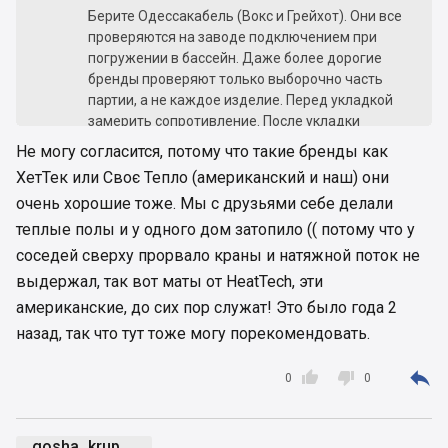
Берите Одессакабель (Вокс и Грейхот). Они все
проверяются на заводе подключением при
погружении в бассейн. Даже более дорогие
бренды проверяют только выборочно часть
партии, а не каждое изделие. Перед укладкой
замерить сопротивление. После укладки
убедиться, что оно не поменялось. Вместе с
Не могу согласится, потому что такие бренды как
кабелем замуровать армирующую сетку против
ХетТек или Своє Тепло (американский и наш) они
трещин, в раствор добавить микрофибры
очень хорошие тоже. Мы с друзьями себе делали
немножко. Подключить через УЗО. И на
ближайшие 20-25 лет можно не беспокоиться.
теплые полы и у одного дом затопило (( потому что у
соседей сверху прорвало краны и натяжной поток не
выдержал, так вот маты от HeatTech, эти
американские, до сих пор служат! Это было года 2
назад, так что тут тоже могу порекомендовать.



0
0
gosha_krup