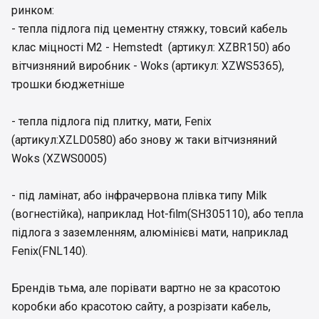
ринком:
- тепла підлога під цементну стяжку, товсий кабель
клас міцності М2 - Hemstedt (артикул: XZBR150) або
вітчизняний виробник - Woks (артикул: XZWS5365),
трошки бюджетніше
- тепла підлога під плитку, мати, Fenix
(артикул:XZLD0580) або знову ж таки вітчизняний
Woks (XZWS0005)
- під ламінат, або інфрачервона плівка типу Milk
(вогнестійка), наприклад Hot-film(SH305110), або тепла
підлога з заземленням, алюмінієві мати, наприклад
Fenix(FNL140).
Брендів тьма, але порівати вартно не за красотою
коробки або красотою сайту, а розрізати кабель,