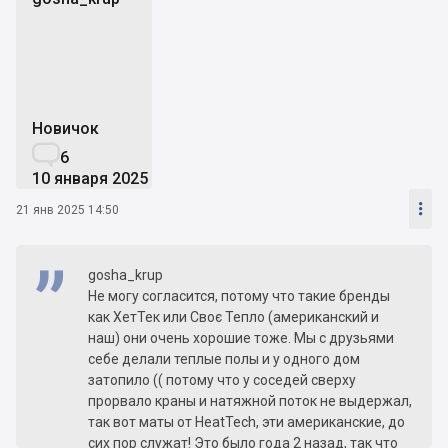
g
Новичок

6
10 января 2025

21 янв 2025 14:50
gosha_krup
Не могу согласится, потому что такие бренды
как ХетТек или Своє Тепло (американский и
наш) они очень хорошие тоже. Мы с друзьями
себе делали теплые полы и у одного дом
затопило (( потому что у соседей сверху
прорвало краны и натяжной поток не выдержал,
так вот маты от HeatTech, эти американские, до
сих пор служат! Это было года 2 назад, так что