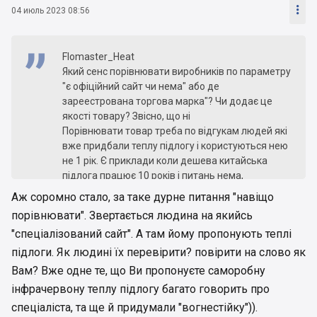

04 июль 2023 08:56
Flomaster_Heat
Який сенс порівнювати виробників по параметру
"є офіційний сайт чи нема" або де
зареестрована торгова марка"? Чи додає це
якості товару? Звісно, що ні
Порівнювати товар треба по відгукам людей які
вже придбали теплу підлогу і користуються нею
не 1 рік. Є приклади коли дешева китайська
підлога працює 10 років і питань нема,
а є варіанти коли тепла підлога в 4-5 разів
Аж соромно стало, за таке дурне питання "навіщо
дорожча не може 5 років прожити.
порівнювати". Звертається людина на якийсь
"спеціалізований сайт". А там йому пропонують теплі
Те, що перевірено на практиці роками
українським ринком:
підлоги. Як людині їх перевірити? повірити на слово як
- тепла підлога під цементну стяжку, товсий
Вам? Вже одне те, що Ви пропонуєте саморобну
кабель клас міцності М2 - Hemstedt (артикул:
інфрачервону теплу підлогу багато говорить про
XZBR150) або вітчизняний виробник - Woks
спеціаліста, та ще й придумали "вогнестійку")).
(артикул: XZWS5365), трошки бюджетніше