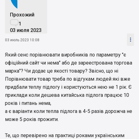
Прохожий

1
03 июля 2023

03 июль 2023 10:08
Який сенс порівнювати виробників по параметру "є
офіційний сайт чи нема" або де зареестрована торгова
марка"? Чи додає це якості товару? Звісно, що ні
Порівнювати товар треба по відгукам людей які вже
придбали теплу підлогу і користуються нею не 1 рік. Є
приклади коли дешева китайська підлога працює 10
років і питань нема,
а є варіанти коли тепла підлога в 4-5 разів дорожча не
може 5 років прожити.
Те, що перевірено на практиці роками українським