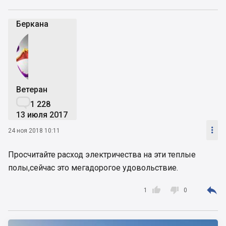
Беркана
Ветеран

1 228
13 июля 2017

24 ноя 2018 10:11
Просчитайте расход электричества на эти теплые
полы,сейчас это мегадорогое удовольствие.



1
0