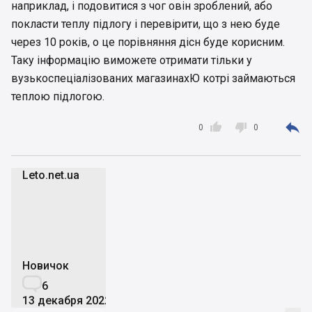
наприклад, і подовитися з чог овін зроблений, або
покласти теплу підлогу і перевірити, що з нею буде
через 10 років, о це порівняння дісн буде корисним.
Таку інформацію виможете отримати тільки у
вузькоспеціалізованих магазинахЮ котрі займаються
теплою підлогою.



0
0
Leto.net.ua
L
Новичок

6
13 декабря 2022