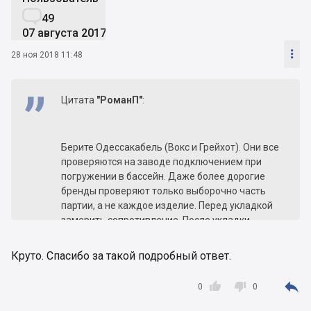

49
07 августа 2017

28 ноя 2018 11:48
Цитата
"РоманП"
:
Берите Одессакабель (Вокс и Грейхот). Они все
проверяются на заводе подключением при
погружении в бассейн. Даже более дорогие
бренды проверяют только выборочно часть
партии, а не каждое изделие. Перед укладкой
замерить сопротивление. После укладки
убедиться, что оно не поменялось. Вместе с
кабелем замуровать армирующую сетку против
Круто. Спасибо за такой подробный ответ.
трещин, в раствор добавить микрофибры
немножко. Подключить через УЗО. И на



0
0
ближайшие 20-25 лет можно не беспокоиться.