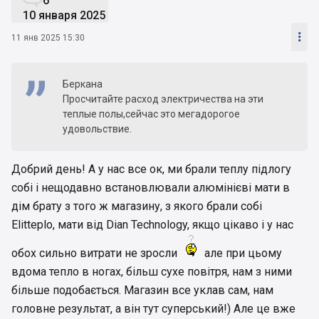
6
10 января 2025

11 янв 2025 15:30
Беркана
Просчитайте расход электричества на эти
теплые полы,сейчас это мегадорогое
удовольствие.
Добрий день! А у нас все ок, ми брали теплу підлогу
собі і нещодавно встановлювали алюмінієві мати в
дім брату з того ж магазину, з якого брали собі
Elitteplo, мати від Dian Technology, якщо цікаво і у нас
обох сильно витрати не зросли
але при цьому
вдома тепло в ногах, більш сухе повітря, нам з ними
більше подобається. Магазин все уклав сам, нам
головне результат, а він тут суперський!) Але це вже