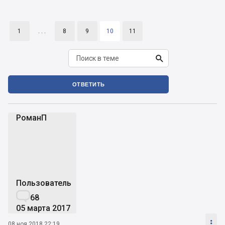
1
. . .
8
9
10
11

ОТВЕТИТЬ
РоманП
Р
Пользователь

68
05 марта 2017

08 ноя 2018 22:19