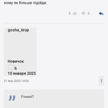
кому як більше підійде.



0
0
gosha_krup
g
Новичок

6
10 января 2025

21 янв 2025 14:50
РоманП