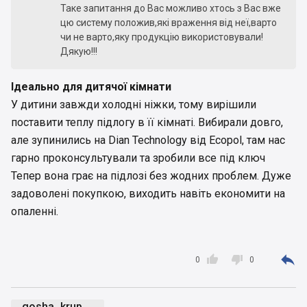
Таке запитання до Вас можливо хтось з Вас вже
цю систему положив,які враження від неї,варто
чи не варто,яку продукцію використовували!
Дякую!!!
Ідеально для дитячої кімнати
У дитини завжди холодні ніжки, тому вирішили
поставити теплу підлогу в її кімнаті. Вибирали довго,
але зупинились на Dian Technology від Ecopol, там нас
гарно проконсультували та зробили все під ключ
Тепер вона грає на підлозі без жодних проблем. Дуже
задоволені покупкою, виходить навіть економити на
опаленні.



0
0
gosha_krup