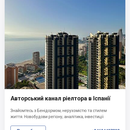
Авторський канал ріелтора в Іспанії
Знайомтесь з Бенідормом, нерухомістю та стилем
життя. Новобудови регіону, аналітика, інвестиції