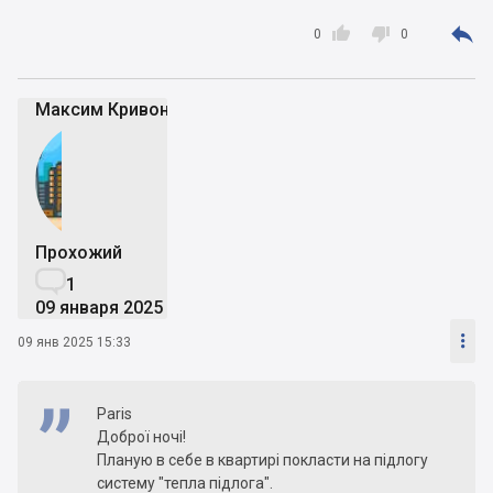



- тепла підлога під плитку, мати, Fenix
0
0
(артикул:XZLD0580) або знову ж таки
вітчизняний Woks (XZWS0005)
Максим Кривоніс
- під ламінат, або інфрачервона плівка типу Milk
(вогнестійка), наприклад Hot-film(SH305110),
або тепла підлога з заземленням, алюмінієві
мати, наприклад Fenix(FNL140).
Брендів тьма, але порівати вартно не за
Прохожий
красотою коробки або красотою сайту, а

1
розрізати кабель, наприклад, і подовитися з чог
09 января 2025
овін зроблений, або покласти теплу підлогу і
перевірити, що з нею буде через 10 років, о це

09 янв 2025 15:33
порівняння дісн буде корисним. Таку
інформацію виможете отримати тільки у
вузькоспеціалізованих магазинахЮ котрі
Paris
займаються теплою підлогою.
Доброї ночі!
Планую в себе в квартирі покласти на підлогу
систему "тепла підлога".