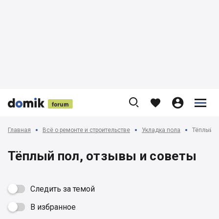











Главная
Всё о ремонте и строительстве
Укладка пола
Тёплый п
Тёплый пол, отзывы и советы
Следить за темой
В избранное
