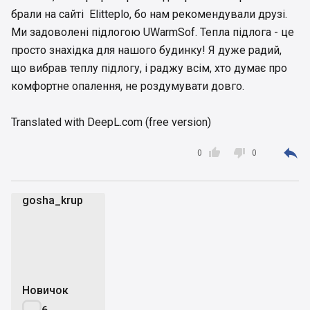
брали на сайті Elitteplo, бо нам рекомендували друзі.
Ми задоволені підлогою UWarmSof. Тепла підлога - це
просто знахідка для нашого будинку! Я дуже радий,
що вибрав теплу підлогу, і раджу всім, хто думає про
комфортне опалення, не роздумувати довго.
Translated with DeepL.com (free version)



0
0
gosha_krup
g
Новичок
