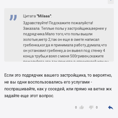
Цитата
"Milaaa"
:
Здравствуйте! Подскажите пожалуйста!
Заказала. Теплые полы у застройщика,вернее у
подрядчика.Мало того,что полы вышли
золотые,метр 2,так он еще в смете написал
гребенка,когда я принимала работу,думала,что
он установил гребенку,а он вывел под стенку 4
конца трубы,и взял с меня 500гривен,скажите
пожалуйста,это так принято в строителей или он
просо меня обманул.
Если это подрядчик вашего застройщика, то вероятно,
не вы одни воспользовались его услугами -
поспрашивайте, как у соседей, или прямо на ветке жк
задайте еще этот вопрос.



0
0