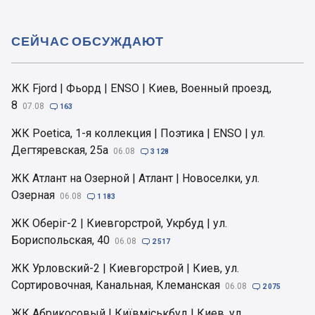
СЕЙЧАС ОБСУЖДАЮТ
ЖК Fjord | Фьорд | ENSO | Киев, Военный проезд,
8
07.08

163
ЖК Poetica, 1-я коллекция | Поэтика | ENSO | ул.
Дегтяревская, 25а
06.08

3 128
ЖК Атлант на Озерной | Атлант | Новоселки, ул.
Озерная
06.08

1 183
ЖК Оберіг-2 | Киевгорстрой, Укрбуд | ул.
Бориспольская, 40
06.08

2 517
ЖК Урловский-2 | Киевгорстрой | Киев, ул.
Сортировочная, Канальная, Клеманская
06.08

2 075
ЖК Абрикосовый | Київміськбуд | Киев, ул.