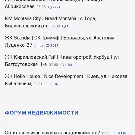
Абрикосовая
06.08

2 074
КМ Montana City | Grand Montana | с. Гора,
Бориспольский р-н
06.08

1
ЖК Scandia | СК Триумф | Бровары, ул. Анатолия
Луценко, 27
04.08

3 037
ЖК Кирилловский Гай | Киевгорстрой, Укрбуд | ул.
Баггоутовская, 1-а
02.08

1 738
ЖК Hello House | Nice Development | Киев, ул. Николая
Кибальчича, 1
01.08

76
ФОРУМ НЕДВИЖИМОСТИ
Стоит ли сейчас покупать недвижимость?
07.08

5 116