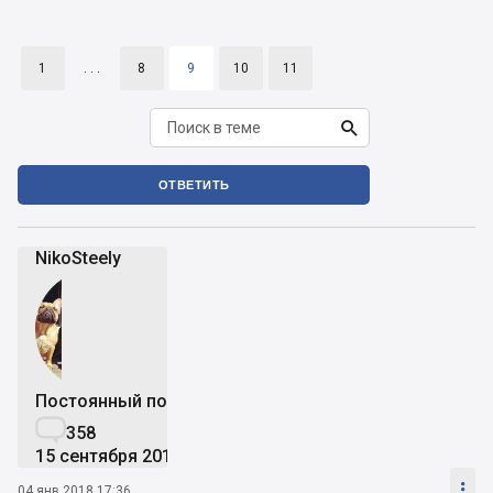
1
. . .
8
9
10
11

ОТВЕТИТЬ
NikoSteely
Постоянный пользователь

358
15 сентября 2015

04 янв 2018 17:36