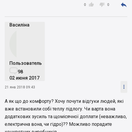



0
0
Василіна
Пользователь

98
02 июня 2017

21 янв 2018 09:43
А як що до комфорту? Хочу почути відгуки людей, які
вже встановили собі теплу підлогу. Чи варта вона
додаткових зусиль та щомісячної доплати (неважливо,
електрична вона, чи гідро)?? Можливо порадите
конкретних виробників.