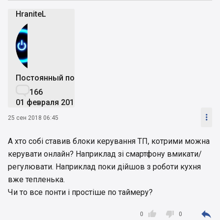
HraniteL
Постоянный пользователь

166
01 февраля 2016

25 сен 2018 06:45
А хто собі ставив блоки керування ТП, котрими можна
керувати онлайн? Наприклад зі смартфону вмикати/
регулювати. Наприклад поки дійшов з роботи кухня
вже тепленька.
Чи то все понти і простіше по таймеру?



0
0