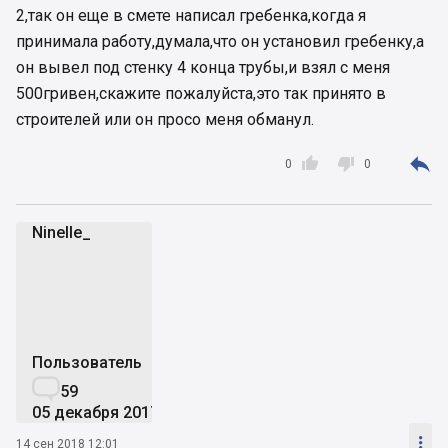
2,так он еще в смете написал гребенка,когда я
принимала работу,думала,что он установил гребенку,а
он вывел под стенку 4 конца трубы,и взял с меня
500гривен,скажите пожалуйста,это так принято в
строителей или он просо меня обманул.



0
0
Ninelle_
N
Пользователь

59
05 декабря 2017

14 сен 2018 12:01