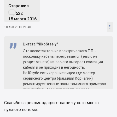
Старожил

522
15 марта 2016

10 янв 2018 21:48
Цитата
"NikoSteely"
:
Это касается только электрического Т.П. -
поскольку кабель перегревается (тепло не
уходит от него) из-за чего выгорает изоляция
кабеля и он приходит в негодность.
На Ютубе есть хорошие видео где мастер
сервисного центра (фамилия Корчагин)
ремонтирует теплые полы, там много примеров
как угробили Т.П. и как делать не надо.
Спасибо за рекомендацию- нашел у него много
нужного по теме.