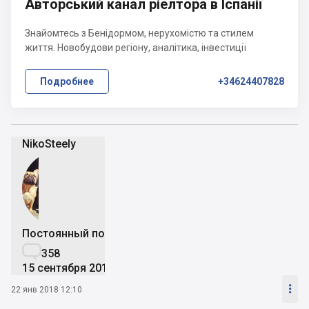
Авторський канал ріелтора в Іспанії
Знайомтесь з Бенідормом, нерухомістю та стилем
життя. Новобудови регіону, аналітика, інвестиції
Подробнее
+34624407828
NikoSteely
Постоянный пользователь

358
15 сентября 2015

22 янв 2018 12:10