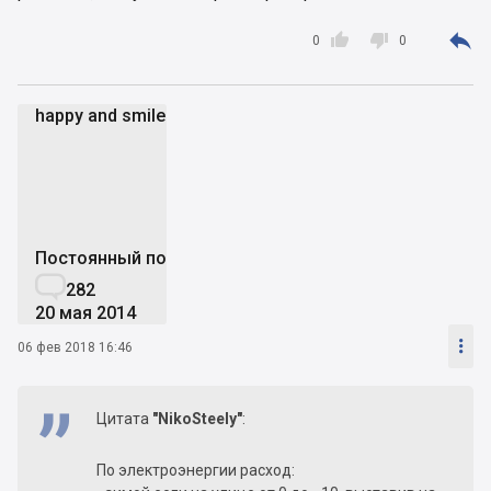



0
0
happy and smile
ha
Постоянный пользователь

282
20 мая 2014

06 фев 2018 16:46
Цитата
"NikoSteely"
:
По электроэнергии расход: