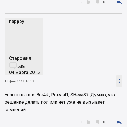



0
0
happpy
h
Старожил

538
04 марта 2015

13 фев 2018 10:13
Услышала вас Bor4ik, РоманП, SHeva87. Думаю, что
решение делать пол или нет уже не вызывает
сомнений.



0
0