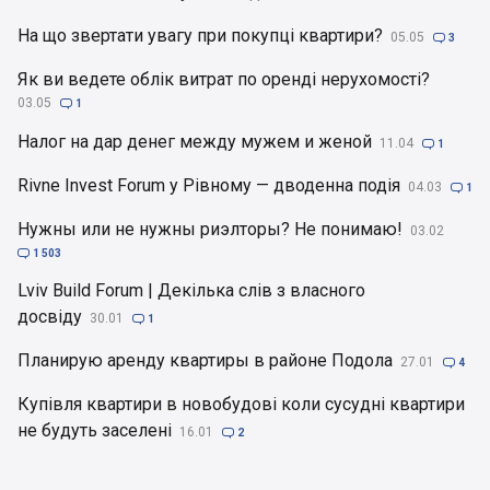
На що звертати увагу при покупці квартири?
05.05

3
Як ви ведете облік витрат по оренді нерухомості?
03.05

1
Налог на дар денег между мужем и женой
11.04

1
Rivne Invest Forum у Рівному — дводенна подія
04.03

1
Нужны или не нужны риэлторы? Не понимаю!
03.02

1 503
Lviv Build Forum | Декілька слів з власного
досвіду
30.01

1
Планирую аренду квартиры в районе Подола
27.01

4
Купівля квартири в новобудові коли сусудні квартири
не будуть заселені
16.01

2