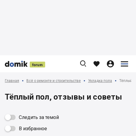











Главная
Всё о ремонте и строительстве
Укладка пола
Тёплый п
Тёплый пол, отзывы и советы
Следить за темой
В избранное
