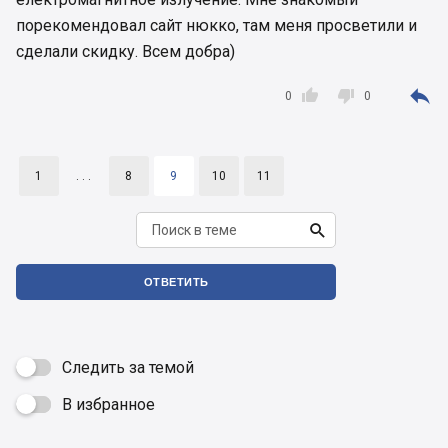
порекомендовал сайт нюкко, там меня просветили и
сделали скидку. Всем добра)



0
0
1
. . .
8
9
10
11

ОТВЕТИТЬ
Следить за темой
В избранное
