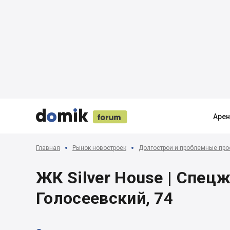





Аре
Главная
Рынок новостроек
Долгострои и проблемные про
ЖК Silver House | Спецж
Голосеевский, 74