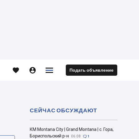





Подать объявление
м
СЕЙЧАС ОБСУЖДАЮТ
КМ Montana City | Grand Montana | с. Гора,
Бориспольский р-н
06.08

1