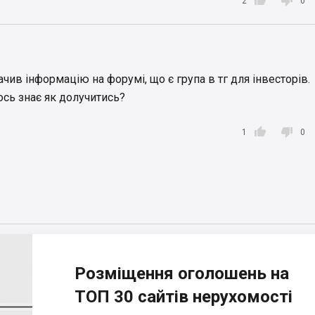


2
0
r.net/news/details/kyiv/117674164.html?utm_medium=referral
чив інформацію на форумі, що є група в тг для інвесторів.
тось знає як долучитись?


1
0
Розміщення оголошень на
ТОП 30 сайтів нерухомості