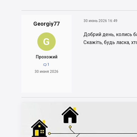
https://www.uk
30 июнь 2026 16:49
Georgiy77
Добрий день, колись ба
G
Скажіть, будь ласка, х
Прохожий
1

30 июня 2026