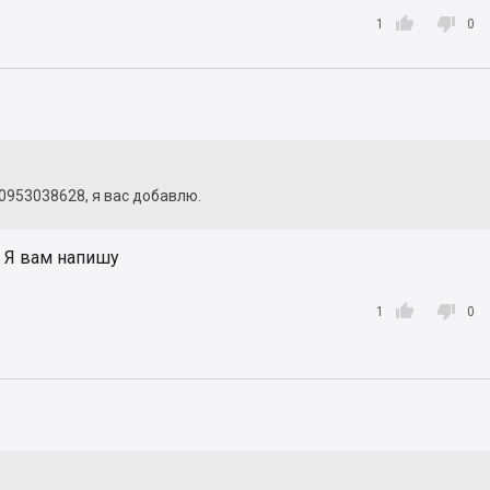


1
0
0953038628, я вас добавлю.
? Я вам напишу


1
0