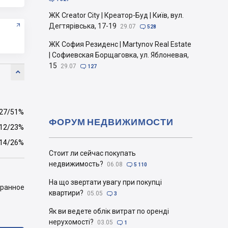
ЖК Creator City | Креатор-Буд | Київ, вул.
Дегтярівська, 17-19
29.07

528
ЖК София Резиденс | Martynov Real Estate
| Софиевская Борщаговка, ул. Яблоневая,
15
29.07

127

27/51%
ФОРУМ НЕДВИЖИМОСТИ
12/23%
14/26%
Стоит ли сейчас покупать
недвижимость?
06.08

5 110
На що звертати увагу при покупці
бранное
квартири?
05.05

3
Як ви ведете облік витрат по оренді
нерухомості?
03.05

1