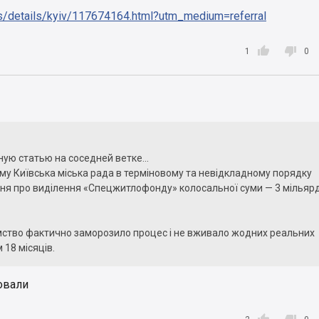
ws/details/kyiv/117674164.html?utm_medium=referral


1
0
ую статью на соседней ветке...
ому Київська міська рада в терміновому та невідкладному порядку
ня про виділення «Спецжитлофонду» колосальної суми — 3 мільярд
мство фактично заморозило процес і не вживало жодних реальних
 18 місяців.
 фінансовими підрахунками, лише через рівень інфляції та
ровали
процеси за цей період купівельна спроможність виділеного бюдже
йже на 350 мільйонів гривень.