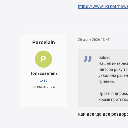
https://www.ukr.net/ne
20 июнь 2026 13:45
Porcelain
P
polovo
Нашёл интересн
Півтора року т
Пользователь
ухвалила рішен
35

гривень.
28 июня 2024
...
Проте, підприє
кроків протягом
...
За попередніми
как всегда все разво
девальваційні 
скоротилася ма