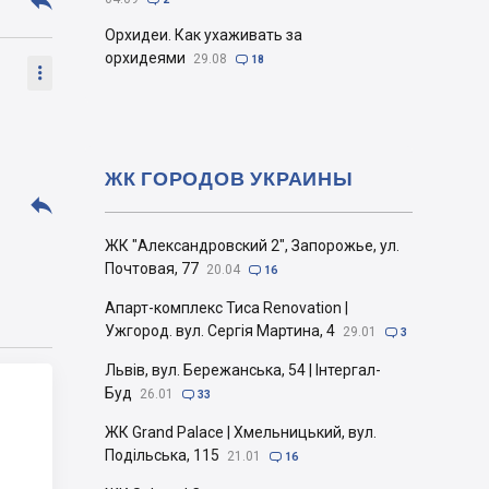

Орхидеи. Как ухаживать за
орхидеями
29.08

18

ЖК ГОРОДОВ УКРАИНЫ

ЖК "Александровский 2", Запорожье, ул.
Почтовая, 77
20.04

16
Апарт-комплекс Тиса Renovation |
Ужгород. вул. Сергія Мартина, 4
29.01

3
Львів, вул. Бережанська, 54 | Інтергал-
Буд
26.01

33
ЖК Grand Palace | Хмельницький, вул.
Подільська, 115
21.01

16