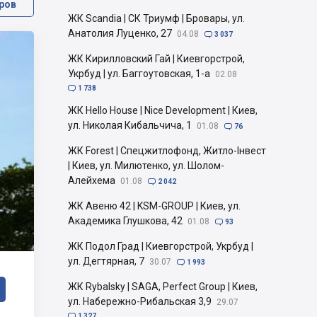
ров
ЖК Scandia | СК Триумф | Бровары, ул.
Анатолия Луценко, 27
04.08

3 037
ЖК Кирилловский Гай | Киевгорстрой,
Укрбуд | ул. Баггоутовская, 1-а
02.08

1 738
ЖК Hello House | Nice Development | Киев,
ул. Николая Кибальчича, 1
01.08

76
ЖК Forest | Спецжитлофонд, Житло-Інвест
| Киев, ул. Милютенко, ул. Шолом-
Алейхема
01.08

2 042
ЖК Авеню 42 | KSM-GROUP | Киев, ул.
Академика Глушкова, 42
01.08

93
ЖК Подол Град | Киевгорстрой, Укрбуд |
ул. Дегтярная, 7
30.07

1 993
ЖК Rybalsky | SAGA, Perfect Group | Киев,
ул. Набережно-Рибальская 3,9
29.07

1 327