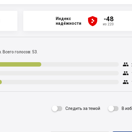





-48
Индекс
Н
надёжности
из 220
ы.
Всего голосов: 53.



Следить за темой
В из
