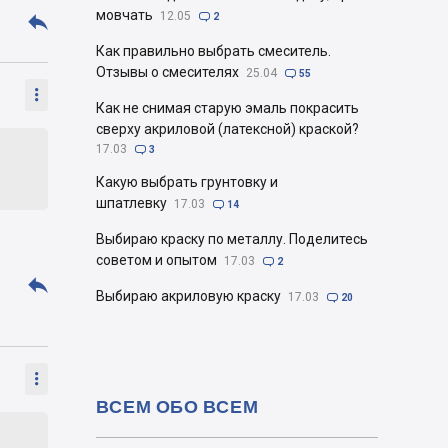
мовчать

12.05

2
Как правильно выбрать смеситель.
Отзывы о смесителях
25.04

55

Как не снимая старую эмаль покрасить
сверху акриловой (латексной) краской?
17.03

3
Какую выбрать грунтовку и
шпатлевку
17.03

14
Выбираю краску по металлу. Поделитесь
советом и опытом
17.03

2

Выбираю акриловую краску
17.03

20

ВСЕМ ОБО ВСЕМ