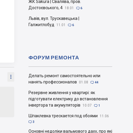
ЖК Sakura | Свалява, пров.
Достоєвського, 4
18.01

6
Львів, вул. Трускавецька |
Галжитлобуд
11.01

6
ФОРУМ РЕМОНТА
Делать ремонт самостоятельно или

нанять профессионалов
01.08

44
Резервне живлення у квартирі: як
підготувати електрику до встановлення
інвертора та акумуляторів
10.07

1
Шпаклевка трескается под обоями
11.06

3
Основні недоліки вальмового даху, про які