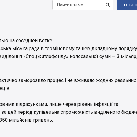

ОТВЕТ
ью на соседней ветке...
вська міська рада в терміновому та невідкладному порядк
виділення «Спецжитлофонду» колосальної суми — 3 мільяр
актично заморозило процес і не вживало жодних реальних
яців.
овими підрахунками, лише через рівень інфляції та
 за цей період купівельна спроможність виділеного бюдж
350 мільйонів гривень.