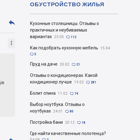
ОБУСТРОЙСТВО ЖИЛЬЯ

Кухонные столешницы. Отзывы о
практичных и неубиваемых
вариантах
23.05

112

Как подобрать кухонную мебель
15.04

5
Пруд на даче
20.02

21
Отзывы о кондиционерах. Какой
кондиционер лучше
ів
19.02

281
Болит спина
11.02

74
Выбор ноутбука. Отзывы о
ноутбуках
24.01

80
Постройка бани
20.12

18
ту
Где найти качественные полотенца?
04.09

2