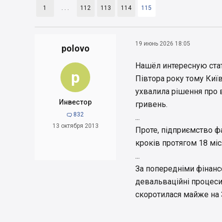
1
. . .
112
113
114
115
19 июнь 2026 18:05
polovo
Нашёл интересную стат
p
Півтора року тому Киї
ухвалила рішення про 
Инвестор
гривень.
832

...
13 октября 2013
Проте, підприємство ф
кроків протягом 18 міс
...
За попередніми фінанс
девальваційні процеси
скоротилася майже на 