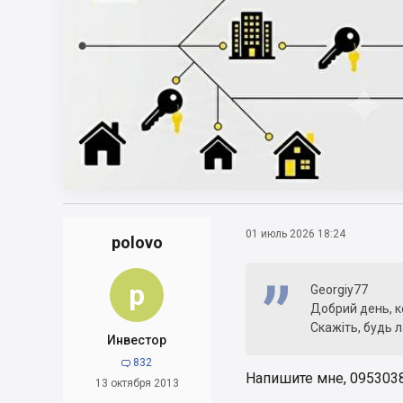
01 июль 2026 18:24
polovo
p
Georgiy77
Добрий день, ко
Скажіть, будь л
Инвестор
832

Напишите мне, 0953038
13 октября 2013