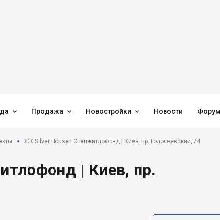



нда
Продажа
Новостройки
Новости
Фору
екты
ЖК Silver House | Спецжитлофонд | Киев, пр. Голосеевский, 74
итлофонд | Киев, пр.