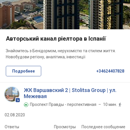
Авторський канал ріелтора в Іспанії
Знайомтесь з Бенідормом, нерухомістю та стилем життя.
Новобудови регіону, аналітика, інвестиції
Подробнее
+34624407828
ЖК Варшавский 2 | Stolitsa Group | ул.
Межевая
Проспект Правды - перспективная
– 10 мин.


02.08.2020
Ответы
Просмотры
Последнее сообщение