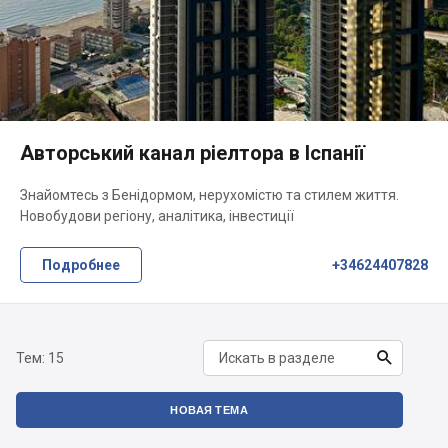
Авторський канал ріелтора в Іспанії
Знайомтесь з Бенідормом, нерухомістю та стилем життя.
Новобудови регіону, аналітика, інвестиції
Подробнее
+34624407828

Тем:
15
НОВАЯ ТЕМА