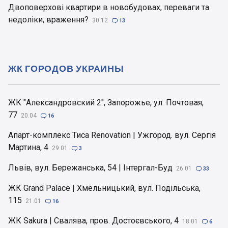
Двоповерхові квартири в новобудовах, переваги та
недоліки, враження?
30.12

13
ЖК ГОРОДОВ УКРАИНЫ
ЖК "Александровский 2", Запорожье, ул. Почтовая,
77
20.04

16
Апарт-комплекс Тиса Renovation | Ужгород. вул. Сергія
Мартина, 4
29.01

3
Львів, вул. Бережанська, 54 | Інтергал-Буд
26.01

33
ЖК Grand Palace | Хмельницький, вул. Подільська,
115
21.01

16
ЖК Sakura | Свалява, пров. Достоєвського, 4
18.01

6