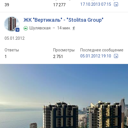
17.10.2013 07:15
39
17 277
ЖК "Вертикаль" - "Stolitsa Group"
Шулявская
– 14 мин.


05.01.2012
Ответы
Просмотры
Последнее сообщение
05.01.2012 19:10
1
2 751