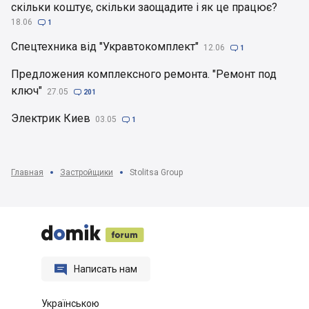
скільки коштує, скільки заощадите і як це працює?
18.06

1
Спецтехника від "Укравтокомплект"
12.06

1
Предложения комплексного ремонта. "Ремонт под
ключ"
27.05

201
Электрик Киев
03.05

1
Главная
Застройщики
Stolitsa Group






Написать нам
Українською