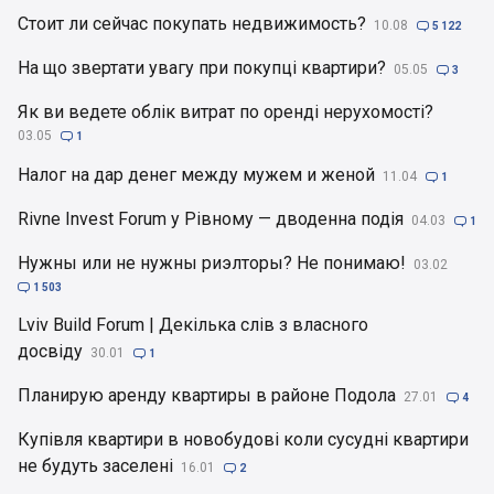
Стоит ли сейчас покупать недвижимость?
10.08

5 122
На що звертати увагу при покупці квартири?
05.05

3
Як ви ведете облік витрат по оренді нерухомості?
03.05

1
Налог на дар денег между мужем и женой
11.04

1
Rivne Invest Forum у Рівному — дводенна подія
04.03

1
Нужны или не нужны риэлторы? Не понимаю!
03.02

1 503
Lviv Build Forum | Декілька слів з власного
досвіду
30.01

1
Планирую аренду квартиры в районе Подола
27.01

4
Купівля квартири в новобудові коли сусудні квартири
не будуть заселені
16.01

2