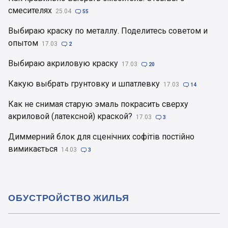
смесителях
25.04

55
Выбираю краску по металлу. Поделитесь советом и
опытом
17.03

2
Выбираю акриловую краску
17.03

20
Какую выбрать грунтовку и шпатлевку
17.03

14
Как не снимая старую эмаль покрасить сверху
акриловой (латексной) краской?
17.03

3
Диммерний блок для сценічних софітів постійно
вимикається
14.03

3
ОБУСТРОЙСТВО ЖИЛЬЯ