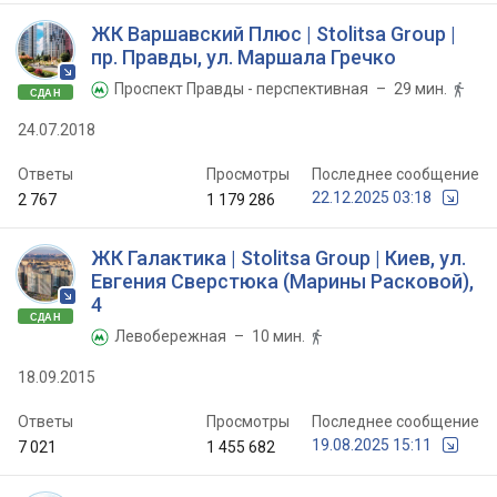
ЖК Варшавский Плюс | Stolitsa Group |
пр. Правды, ул. Маршала Гречко
Проспект Правды - перспективная
– 29 мин.


СДАН
24.07.2018
Ответы
Просмотры
Последнее сообщение
22.12.2025 03:18
2 767
1 179 286
ЖК Галактика | Stolitsa Group | Киев, ул.
Евгения Сверстюка (Марины Расковой),
4
СДАН
Левобережная
– 10 мин.


18.09.2015
Ответы
Просмотры
Последнее сообщение
19.08.2025 15:11
7 021
1 455 682