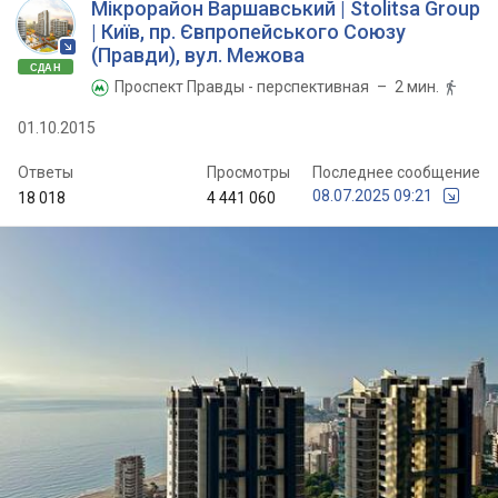
Мікрорайон Варшавський | Stolitsa Group
| Київ, пр. Євпропейського Союзу
(Правди), вул. Межова
СДАН
Проспект Правды - перспективная
– 2 мин.


01.10.2015
Ответы
Просмотры
Последнее сообщение
08.07.2025 09:21
18 018
4 441 060