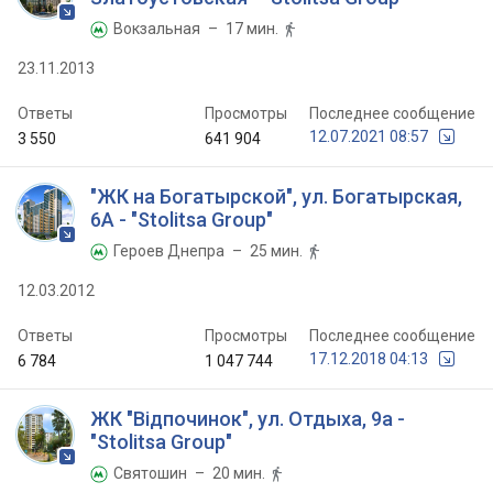
Вокзальная
– 17 мин.


23.11.2013
Ответы
Просмотры
Последнее сообщение
12.07.2021 08:57
3 550
641 904
"ЖК на Богатырской", ул. Богатырская,
6А - "Stolitsa Group"
Героев Днепра
– 25 мин.


12.03.2012
Ответы
Просмотры
Последнее сообщение
17.12.2018 04:13
6 784
1 047 744
ЖК "Відпочинок", ул. Отдыха, 9а -
"Stolitsa Group"
Святошин
– 20 мин.

