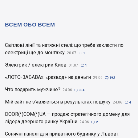
ВСЕМ ОБО ВСЕМ
Світлові лінії та натяжні стелі: що треба закласти по
електриці ще до монтажу
20.07

1
Электрик / електрик Киев
01.07

1
«ЛОТО-ЗАБАВА»: «развод» на деньги
29.06

192
Что подарить мужчине?
24.06

354
Мій сайт не з'являється в результатах пошуку
24.06

4
DOOR(*)COM(*)UA — продаж стратегічного домену для
лідера дверного ринку України
24.06

2
Сонячні панелі для приватного будинку у Львові: