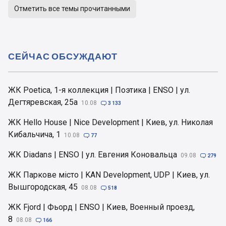
Отметить все темы прочитанными
СЕЙЧАС ОБСУЖДАЮТ
ЖК Poetica, 1-я коллекция | Поэтика | ENSO | ул.
Дегтяревская, 25а
10.08

3 133
ЖК Hello House | Nice Development | Киев, ул. Николая
Кибальчича, 1
10.08

77
ЖК Diadans | ENSO | ул. Евгения Коновальца
09.08

279
ЖК Паркове місто | KAN Development, UDP | Киев, ул.
Вышгородская, 45
08.08

518
ЖК Fjord | Фьорд | ENSO | Киев, Военный проезд,
8
08.08

166