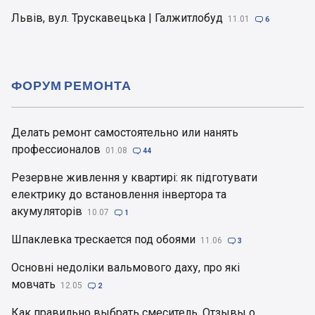
Львів, вул. Трускавецька | Галжитлобуд
11.01

6
ФОРУМ РЕМОНТА
Делать ремонт самостоятельно или нанять
профессионалов
01.08

44
Резервне живлення у квартирі: як підготувати
електрику до встановлення інвертора та
акумуляторів
10.07

1
Шпаклевка трескается под обоями
11.06

3
Основні недоліки вальмового даху, про які
мовчать
12.05

2
Как правильно выбрать смеситель. Отзывы о