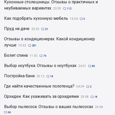
Кухонные столешницы. Отзывы о практичных и
неубиваемых вариантах
23.05

112
Как подобрать кухонную мебель
15.04

5
Пруд на даче
20.02

21
Отзывы о кондиционерах. Какой кондиционер
лучше
19.02

281
Болит спина
11.02

74
Выбор ноутбука. Отзывы о ноутбуках
24.01

80
Постройка бани
20.12

18
Где найти качественные полотенца?
04.09

2
Орхидеи. Как ухаживать за орхидеями
29.08

18
Выбор пылесоса. Отзывы о ваших пылесосах
26.08

66