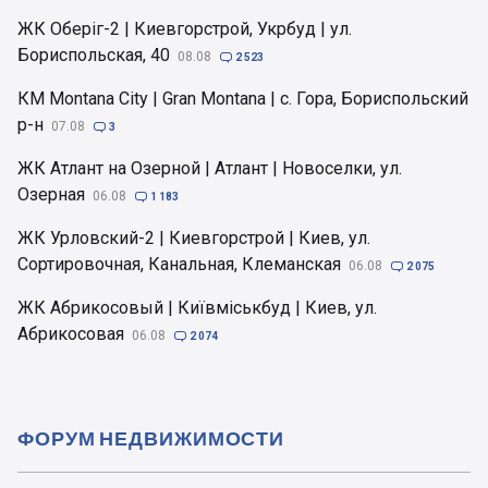
ЖК Оберіг-2 | Киевгорстрой, Укрбуд | ул.
Бориспольская, 40
08.08

2 523
КМ Montana City | Gran Montana | с. Гора, Бориспольский
р-н
07.08

3
ЖК Атлант на Озерной | Атлант | Новоселки, ул.
Озерная
06.08

1 183
ЖК Урловский-2 | Киевгорстрой | Киев, ул.
Сортировочная, Канальная, Клеманская
06.08

2 075
ЖК Абрикосовый | Київміськбуд | Киев, ул.
Абрикосовая
06.08

2 074
ФОРУМ НЕДВИЖИМОСТИ