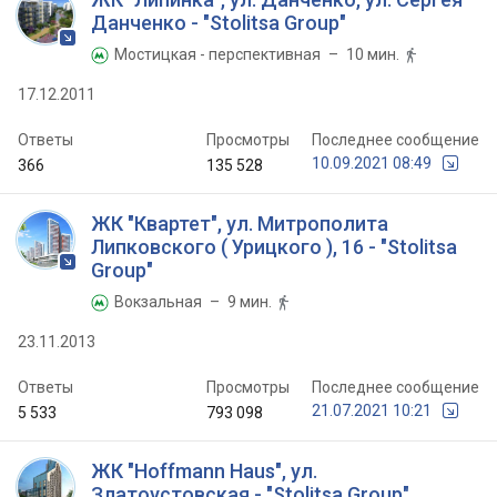
Данченко - "Stolitsa Group"
Мостицкая - перспективная
– 10 мин.


17.12.2011
Ответы
Просмотры
Последнее сообщение
10.09.2021 08:49
366
135 528
ЖК "Квартет", ул. Митрополита
Липковского ( Урицкого ), 16 - "Stolitsa
Group"
Вокзальная
– 9 мин.


23.11.2013
Ответы
Просмотры
Последнее сообщение
21.07.2021 10:21
5 533
793 098
ЖК "Hoffmann Haus", ул.
Златоустовская - "Stolitsa Group"