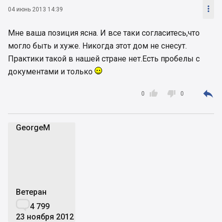

04 июнь 2013 14:39
Мне ваша позиция ясна. И все таки согласитесь,что
могло быть и хуже. Никогда этот дом не снесут.
Практики такой в нашей стране нет.Есть пробелы с
документами и только



0
0
GeorgeM
G
Ветеран

4 799
23 ноября 2012