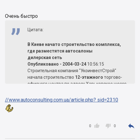
Очень быстро
Цитата:
В Киеве начато строительство комплекса,
где разместятся автосалоны
дилерская сеть
Опубликовано - 2004-03-24
10:56:15
Строительная компания "УкоинвестСтрой"
начала строительство
12-этажного
торгово-
офисного центра по адресу Харьковское шоссе,
19 (напротив Института Химии).
В концепции нового центра предусмотрены
//www.autoconsulting.com.ua/article.php? sid=2310
автосалоны и офисные помещения, а также
подземные паркинги.
Фасад центра будет выходить на оживленную
магистраль, что по мнению застройщиков,



0
0
будет способствовать активному развитию
бизнеса.