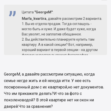
Цитата
"GeorgeM"
:
Marfa_kvartira
, давайте рассмотрим 2 варианта.
1. Вы из отдела продаж. Тогда соглашусь -
могло быть и хуже. И даже будет хуже, когда
Вас уволят, не заплатив обещанное.
2. Вы действительно планируете купить там
квартиру. А в какой секции? Вот, например,
хороший вариант в первой секции - на другом
форуме инвестор выложил фотографии
квартиры после вчерашнего дождя. Не забудьте
- уже почти пол года как строительство
закончено и дом официально введен в
GeorgeM, а давайте рассмотрим ситуацию, когда
эксплуатацию.
семье негде жить и ей некуда итти. У нее есть
[attachment=0]MegaSity.jpg[/attachment]Теперь
добавьте к этому отсутствие договоров на
посмроенный дом с их квартирой,но нет документов.
подключение воды и канализации - после
Что им прикажете делать?И что за фото с
очередной проверки коллектора (над которым
поколеноводой? В этой квартире нет ни окон ни
без разрешения построили паркинг) несколько
дверей.Что за сравнения?
дней назад, в Киевводоканале сказали, что