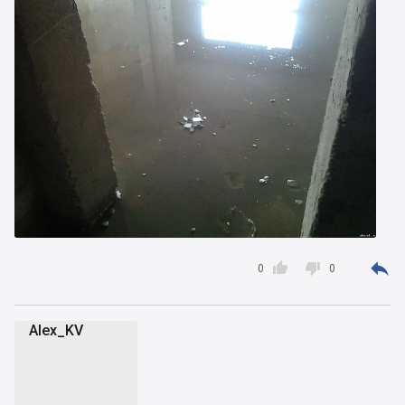



0
0
Alex_KV
A