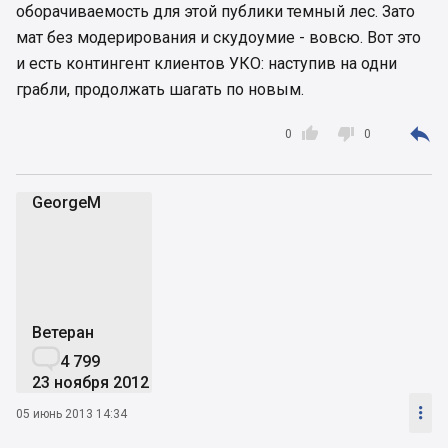
оборачиваемость для этой публики темный лес. Зато
мат без модерирования и скудоумие - вовсю. Вот это
и есть контингент клиентов УКО: наступив на одни
грабли, продолжать шагать по новым.



0
0
GeorgeM
G
Ветеран

4 799
23 ноября 2012

05 июнь 2013 14:34