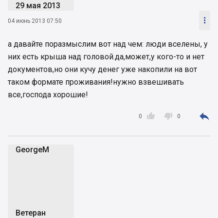
29 мая 2013

04 июнь 2013 07:50
а давайте поразмыслим вот над чем: люди вселены, у
них есть крыша над головой.да,может,у кого-то и нет
документов,но они кучу денег уже накопили на вот
таком формате проживания!нужно взвешивать
все,господа хорошие!



0
0
GeorgeM
G
Ветеран