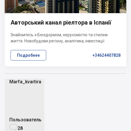
Авторський канал ріелтора в Іспанії
Знайомтесь з Бенідормом, нерухомістю та стилем
життя. Новобудови регіону, аналітика, інвестиції
Подробнее
+34624407828
Marfa_kvartira
M
Пользователь

28