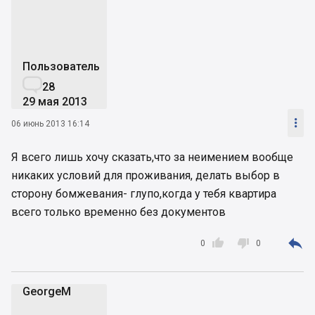
Пользователь

28
29 мая 2013

06 июнь 2013 16:14
Я всего лишь хочу сказать,что за неимением вообще
никаких условий для проживания, делать выбор в
сторону бомжевания- глупо,когда у тебя квартира
всего только временно без документов



0
0
GeorgeM
G