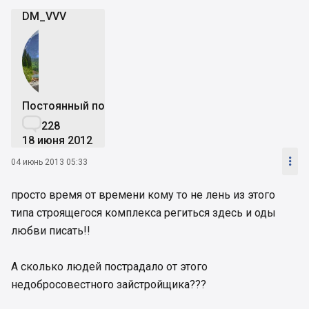
Общая площадь строящегося центра - 65000
DM_VVV
м2. Стоимость за 1 м2 - 2400 грн.
Здание представляет собой
двенадцатиэтажный комплекс с трехэтажным
охраняемым подземным паркингом. Стоимость
машиноместа 1600 грн/м.кв.
Общая площадь объекта 65 000 м.кв.
Постоянный пользователь
Сдача объекта 4-й квартал 2005 г
.

228
18 июня 2012

04 июнь 2013 05:33
просто время от времени кому то не лень из этого
типа строящегося комплекса региться здесь и оды
любви писать!!
А сколько людей пострадало от этого
недобросовестного зайстройщика???