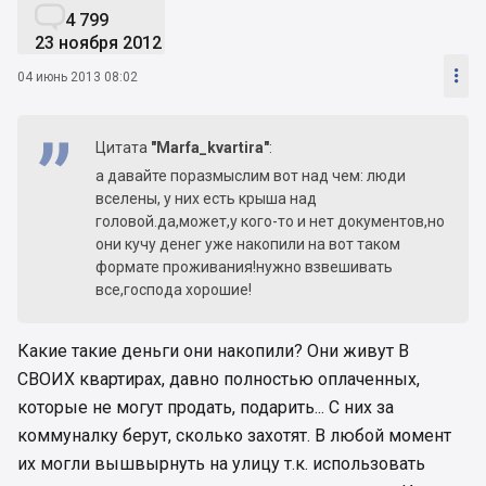

4 799
23 ноября 2012

04 июнь 2013 08:02
Цитата
"Marfa_kvartira"
:
а давайте поразмыслим вот над чем: люди
вселены, у них есть крыша над
головой.да,может,у кого-то и нет документов,но
они кучу денег уже накопили на вот таком
формате проживания!нужно взвешивать
все,господа хорошие!
Какие такие деньги они накопили? Они живут В
СВОИХ квартирах, давно полностью оплаченных,
которые не могут продать, подарить... С них за
коммуналку берут, сколько захотят. В любой момент
их могли вышвырнуть на улицу т.к. использовать