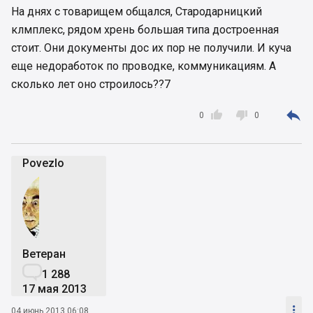
На днях с товарищем общался, Стародарницкий
клмплекс, рядом хрень большая типа достроенная
стоит. Они документы дос их пор не получили. И куча
еще недоработок по проводке, коммуникациям. А
сколько лет оно строилось??7



0
0
Povezlo
Ветеран

1 288
17 мая 2013

04 июнь 2013 06:08