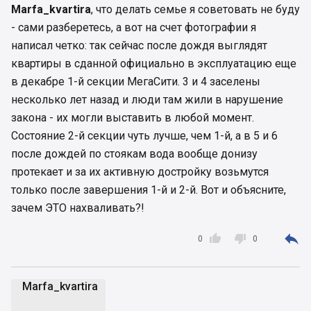
Marfa_kvartira
, что делать семье я советовать не буду
- сами разберетесь, а вот на счет фотографии я
написал четко: так сейчас после дождя выглядят
квартиры в сданной официально в эксплуатацию еще
в декабре 1-й секции МегаСити. 3 и 4 заселены
несколько лет назад и люди там жили в нарушение
закона - их могли выставить в любой момент.
Состояние 2-й секции чуть лучше, чем 1-й, а в 5 и 6
после дождей по стоякам вода вообще донизу
протекает и за их активную достройку возьмутся
только после завершения 1-й и 2-й. Вот и объясните,
зачем ЭТО нахваливать?!



0
0
Marfa_kvartira
M