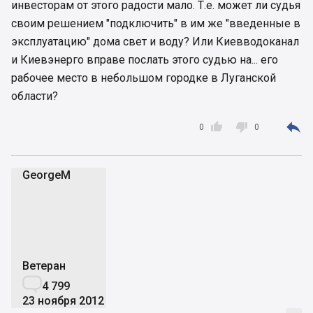
инвесторам от этого радости мало. Т.е. может ли судья
своим решением "подключить" в им же "введенные в
эксплуатацию" дома свет и воду? Или Киевводоканал
и Киевэнерго вправе послать этого судью на... его
рабочее место в небольшом городке в Луганской
области?



0
0
GeorgeM
G
Ветеран

4 799
23 ноября 2012