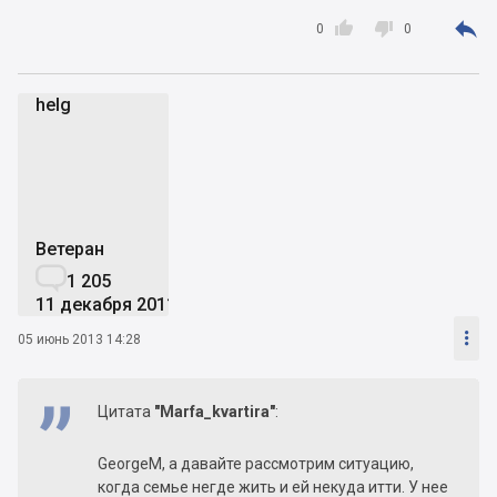
пока им не дадут 80 миллионов не ремонт,



никаких договоров на подключение
0
0
коммуникаций к МегаСити заключено не будет.
helg
h
Ветеран

1 205
11 декабря 2011

05 июнь 2013 14:28
Цитата
"Marfa_kvartira"
:
GeorgeM, а давайте рассмотрим ситуацию,
когда семье негде жить и ей некуда итти. У нее