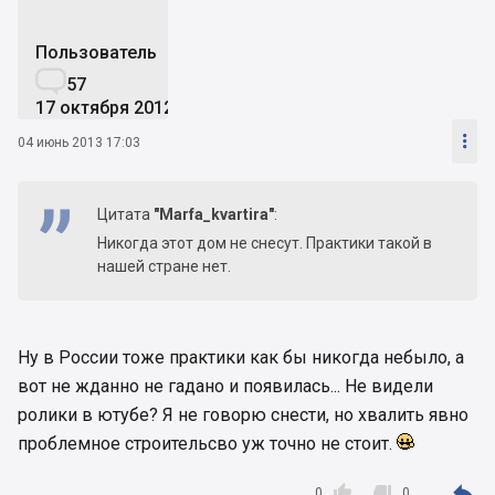
Пользователь

57
17 октября 2012

04 июнь 2013 17:03
Цитата
"Marfa_kvartira"
:
Никогда этот дом не снесут. Практики такой в
нашей стране нет.
Ну в России тоже практики как бы никогда небыло, а
вот не жданно не гадано и появилась... Не видели
ролики в ютубе? Я не говорю снести, но хвалить явно
проблемное строительсво уж точно не стоит.



0
0