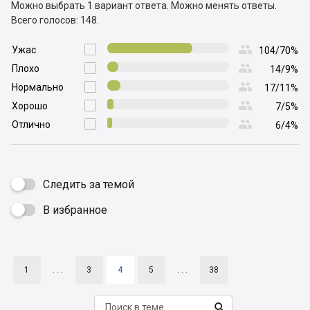
Можно выбрать 1 вариант ответа.
Можно менять ответы.
Всего голосов: 148.

Ужас

104/70%

Плохо

14/9%

Нормально

17/11%

Хорошо

7/5%

Отлично

6/4%
Следить за темой
В избранное

1
. . .
3
4
5
. . .
38
