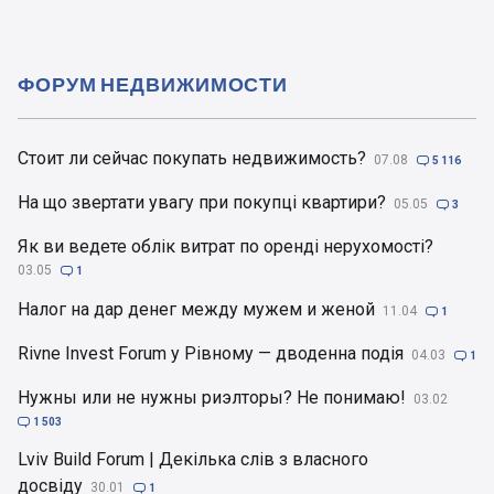
ФОРУМ НЕДВИЖИМОСТИ
Стоит ли сейчас покупать недвижимость?
07.08

5 116
На що звертати увагу при покупці квартири?
05.05

3
Як ви ведете облік витрат по оренді нерухомості?
03.05

1
Налог на дар денег между мужем и женой
11.04

1
Rivne Invest Forum у Рівному — дводенна подія
04.03

1
Нужны или не нужны риэлторы? Не понимаю!
03.02

1 503
Lviv Build Forum | Декілька слів з власного
досвіду
30.01

1