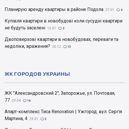
Планирую аренду квартиры в районе Подола
27.01

4
Купівля квартири в новобудові коли сусудні квартири
не будуть заселені
16.01

2
Двоповерхові квартири в новобудовах, переваги та
недоліки, враження?
30.12

13
ЖК ГОРОДОВ УКРАИНЫ
ЖК "Александровский 2", Запорожье, ул. Почтовая,
77
20.04

16
Апарт-комплекс Тиса Renovation | Ужгород. вул. Сергія
Мартина, 4
29.01

3