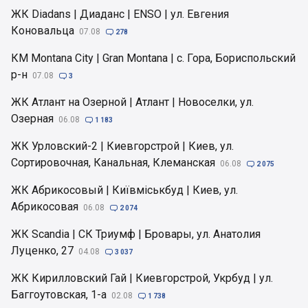
ЖК Diadans | Диаданс | ENSO | ул. Евгения
Коновальца
07.08

278
КМ Montana City | Gran Montana | с. Гора, Бориспольский
р-н
07.08

3
ЖК Атлант на Озерной | Атлант | Новоселки, ул.
Озерная
06.08

1 183
ЖК Урловский-2 | Киевгорстрой | Киев, ул.
Сортировочная, Канальная, Клеманская
06.08

2 075
ЖК Абрикосовый | Київміськбуд | Киев, ул.
Абрикосовая
06.08

2 074
ЖК Scandia | СК Триумф | Бровары, ул. Анатолия
Луценко, 27
04.08

3 037
ЖК Кирилловский Гай | Киевгорстрой, Укрбуд | ул.
Баггоутовская, 1-а
02.08

1 738