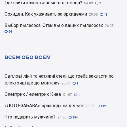
Где найти качественные полотенца?
04.09

2
Орхидеи. Как ухаживать за орхидеями
29.08

18
Выбор пылесоса. Отзывы о ваших пылесосах
26.08

66
ВСЕМ ОБО ВСЕМ
Світлові лінії та натяжні стелі: що треба закласти по
електриці ще до монтажу
20.07

1
Электрик / електрик Киев
01.07

1
«ЛОТО-ЗАБАВА»: «развод» на деньги
29.06

192
Что подарить мужчине?
24.06

354