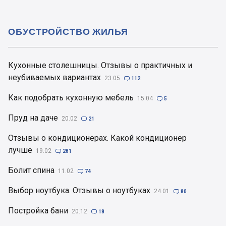
ОБУСТРОЙСТВО ЖИЛЬЯ
Кухонные столешницы. Отзывы о практичных и
неубиваемых вариантах
23.05

112
Как подобрать кухонную мебель
15.04

5
Пруд на даче
20.02

21
Отзывы о кондиционерах. Какой кондиционер
лучше
19.02

281
Болит спина
11.02

74
Выбор ноутбука. Отзывы о ноутбуках
24.01

80
Постройка бани
20.12

18