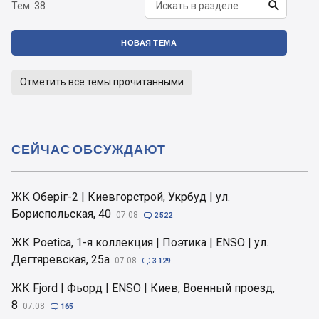

Тем:
38
НОВАЯ ТЕМА
Отметить все темы прочитанными
СЕЙЧАС ОБСУЖДАЮТ
ЖК Оберіг-2 | Киевгорстрой, Укрбуд | ул.
Бориспольская, 40
07.08

2 522
ЖК Poetica, 1-я коллекция | Поэтика | ENSO | ул.
Дегтяревская, 25а
07.08

3 129
ЖК Fjord | Фьорд | ENSO | Киев, Военный проезд,
8
07.08

165