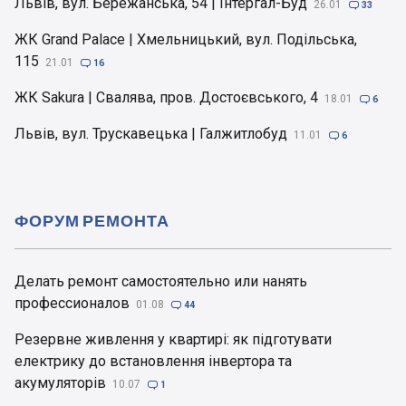
Львів, вул. Бережанська, 54 | Інтергал-Буд
26.01

33
ЖК Grand Palace | Хмельницький, вул. Подільська,
115
21.01

16
ЖК Sakura | Свалява, пров. Достоєвського, 4
18.01

6
Львів, вул. Трускавецька | Галжитлобуд
11.01

6
ФОРУМ РЕМОНТА
Делать ремонт самостоятельно или нанять
профессионалов
01.08

44
Резервне живлення у квартирі: як підготувати
електрику до встановлення інвертора та
акумуляторів
10.07

1