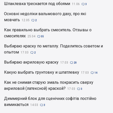
Шпаклевка трескается под обоями
11.06

3
Основні недоліки вальмового даху, про які
мовчать
12.05

2
Как правильно выбрать смеситель. Отзывы о
смесителях
25.04

55
Выбираю краску по металлу. Поделитесь советом и
опытом
17.03

2
Выбираю акриловую краску
17.03

20
Какую выбрать грунтовку и шпатлевку
17.03

14
Как не снимая старую эмаль покрасить сверху
акриловой (латексной) краской?
17.03

3
Диммерний блок для сценічних софітів постійно
вимикається
14.03

3