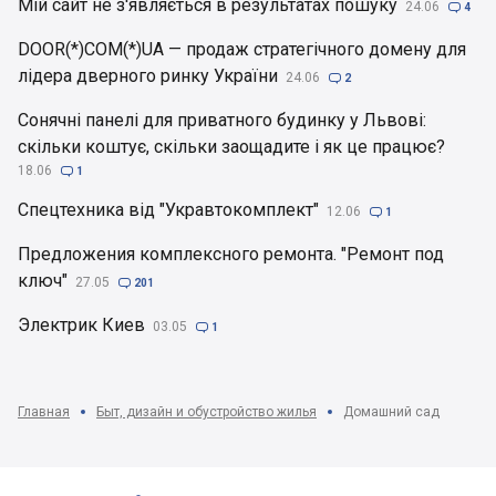
Мій сайт не з'являється в результатах пошуку
24.06

4
DOOR(*)COM(*)UA — продаж стратегічного домену для
лідера дверного ринку України
24.06

2
Сонячні панелі для приватного будинку у Львові:
скільки коштує, скільки заощадите і як це працює?
18.06

1
Спецтехника від "Укравтокомплект"
12.06

1
Предложения комплексного ремонта. "Ремонт под
ключ"
27.05

201
Электрик Киев
03.05

1
Главная
Быт, дизайн и обустройство жилья
Домашний сад