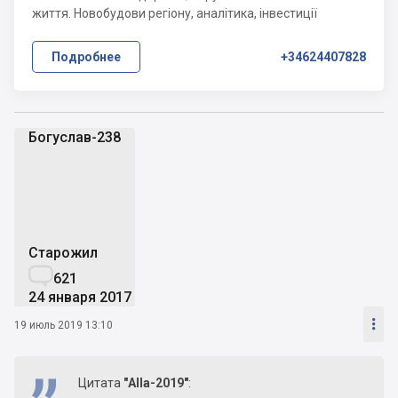
життя. Новобудови регіону, аналітика, інвестиції
Подробнее
+34624407828
Богуслав-238
Б
Старожил

621
24 января 2017

19 июль 2019 13:10
Цитата
"Alla-2019"
: