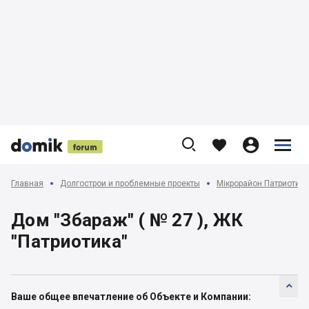











Главная
Долгострои и проблемные проекты
Мікрорайон Патриотика
Дом "Збараж" ( № 27 ), ЖК
"Патриотика"

Ваше общее впечатление об Объекте и Компании: