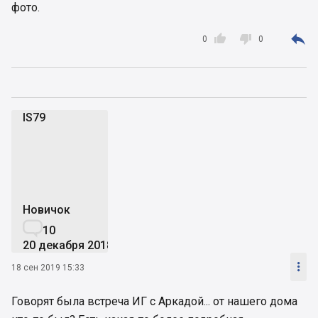
фото.



0
0
IS79
I
Новичок

10
20 декабря 2018

18 сен 2019 15:33
Говорят была встреча ИГ с Аркадой... от нашего дома