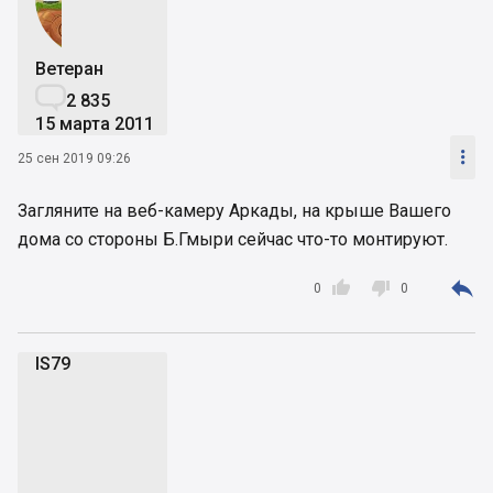
Ветеран

2 835
15 марта 2011

25 сен 2019 09:26
Загляните на веб-камеру Аркады, на крыше Вашего
дома со стороны Б.Гмыри сейчас что-то монтируют.



0
0
IS79
I