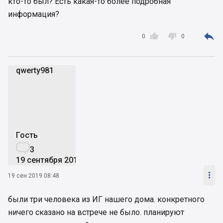
кто-то был? Есть какая-то более подробная
информация?



0
0
qwerty981
q
Гость

3
19 сентября 2019

19 сен 2019 08:48
были три человека из ИГ нашего дома. конкретного
ничего сказано на встрече не было. планируют