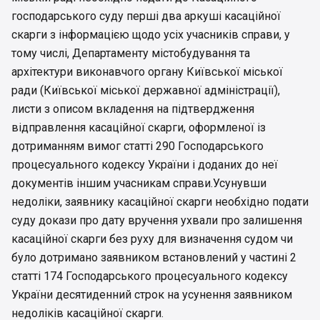
господарського суду перші два аркуші касаційної
скарги з інформацією щодо усіх учасників справи, у
тому числі, Департаменту містобудування та
архітектури виконавчого органу Київської міської
ради (Київської міської державної адміністрації),
листи з описом вкладення на підтвердження
відправлення касаційної скарги, оформленої із
дотриманням вимог статті 290 Господарського
процесуального кодексу України і доданих до неї
документів іншим учасникам справи.Усунувши
недоліки, заявнику касаційної скарги необхідно подати
суду докази про дату вручення ухвали про залишення
касаційної скарги без руху для визначення судом чи
було дотримано заявником встановлений у частині 2
статті 174 Господарського процесуального кодексу
України десятиденний строк на усунення заявником
недоліків касаційної скарги.