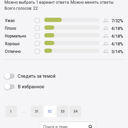
Можно выбрать 1 вариант ответа.
Можно менять ответы.
Всего голосов: 22.

Ужас

7/32%

Плохо

4/18%

Нормально

4/18%

Хорошо

4/18%

Отлично

3/14%
Следить за темой
В избранное

1
. . .
31
32
33
34
