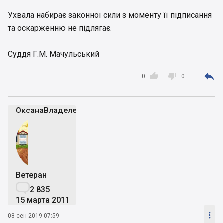
Ухвала набирає законної сили з моменту її підписання
та оскарженню не підлягає.
Суддя Г.М. Мачульський



0
0
ОксанаВладелец
Ветеран

2 835
15 марта 2011

08 сен 2019 07:59