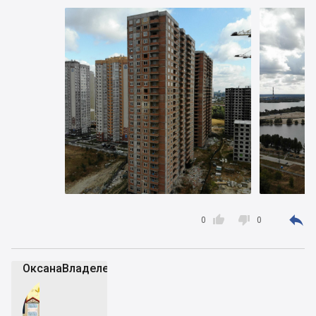



0
0
ОксанаВладелец