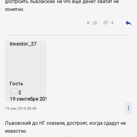
достроить львовский. на что еще денег хватит не
понятно.



0
0
Investor_27
I
Гость

2
19 сентября 2019

19 сен 2019 08:49
Львовский до НГ сказали, достроят, когда сдадут не
известно.