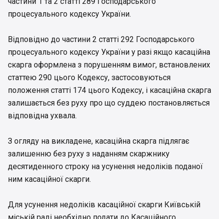
частини 1 та 2 статті 289 Господарського
процесуального кодексу України.
Відповідно до частини 2 статті 292 Господарського
процесуального кодексу України у разі якщо касаційна
скарга оформлена з порушенням вимог, встановлених
статтею 290 цього Кодексу, застосовуються
положення статті 174 цього Кодексу, і касаційна скарга
залишається без руху про що суддею постановляється
відповідна ухвала.
З огляду на викладене, касаційна скарга підлягає
залишенню без руху з наданням скаржнику
десятиденного строку на усунення недоліків поданої
ним касаційної скарги.
Для усунення недоліків касаційної скарги Київській
міській раді необхідно подати до Касаційного