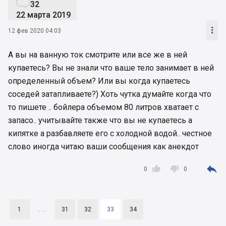

32
22 марта 2019

12 фев 2020 04:03
А вы на ванную ток смотрите или все же в ней
купаетесь? Вы не знали что ваше тело занимает в ней
определенный объем? Или вы когда купаетесь
соседей затапливаете?) Хоть чутка думайте когда что
то пишете .. бойлера объемом 80 литров хватает с
запасо.. учитывайте также что вы не купаетесь а
кипятке а разбавляете его с холодной водой.. честное
слово иногда читаю ваши сообщения как анекдот



0
0
1
. . .
31
32
33
34