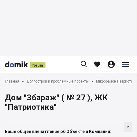











Главная
Долгострои и проблемные проекты
Мікрорайон Патриотика
Дом "Збараж" ( № 27 ), ЖК
"Патриотика"

Ваше общее впечатление об Объекте и Компании: