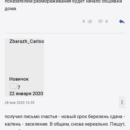
показателем размораживания будет начало обшивки
дома.



0
0
Zbarazh_Carlson
Z
Новичок

7
22 января 2020

28 янв 2020 10:35
получил письмо счастья - новый срок березень сдача -
квітень - заселение. В общем, снова нереально. Пишут,