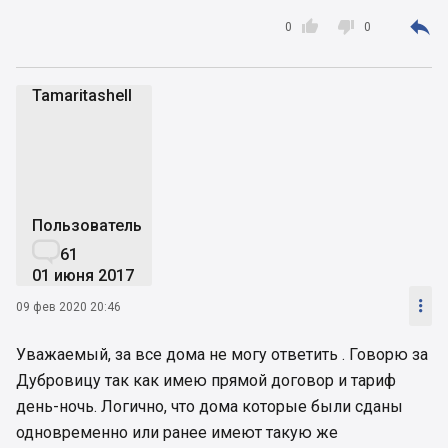
еще не сданы.

1 дом строительство отменено.


0
0
Итого, согласно вашей информации (которая
подлежит проверке) из 33 запланированных
домов на сегодня только в 10 можно заключить
Tamaritashell
прямые договора на поставку электроенергии.
T
В 23 домах - нет.
А теперь всетаки ответьте мне на вопрос, - в
Патриотике можно заключать прямые договора
или нет?
Пользователь

61
01 июня 2017

09 фев 2020 20:46
Уважаемый, за все дома не могу ответить . Говорю за
Дубровицу так как имею прямой договор и тариф
день-ночь. Логично, что дома которые были сданы
одновременно или ранее имеют такую же