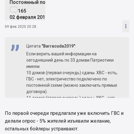
Постоянный пользователь

165
02 февраля 2018

09 фев 2020 20:28
Цитата
"Barracuda2019"
:
Если верить вашей информации на
сегодняшний день по 33 домам Патриотики
имеем.
10 домов (первая очередь) сданы. ХВС - есть,
ГВС - нет, электричество подключено по
постоянной схеме (можно заключать прямые
договора).
11 домов (вторая очередь) сданы. ХВС - есть,
ГВС - нет, электричество подключено по
ВРЕМЕННОЙ схеме (прямые договора
По первой очереди предлагали уже включить ГВС и
заключить нельзя).
делали опрос - 5% жителей изъявили желание,
11 домов находятся на разных стадиях
остальных бойлеры устраивают.
готовности и строительства, соответственно