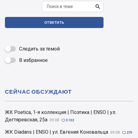

ОТВЕТИТЬ
Следить за темой
В избранное

СЕЙЧАС ОБСУЖДАЮТ
ЖК Poetica, 1-я коллекция | Поэтика | ENSO | ул.
Дегтяревская, 25а
09.08

3 132
ЖК Diadans | ENSO | ул. Евгения Коновальца
09.08

279