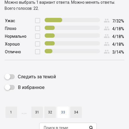
Можно выбрать 1 вариант ответа.
Можно менять ответы.
Всего голосов: 22.

Ужас

7/32%

Плохо

4/18%

Нормально

4/18%

Хорошо

4/18%

Отлично

3/14%
Следить за темой
В избранное

1
. . .
31
32
33
34
