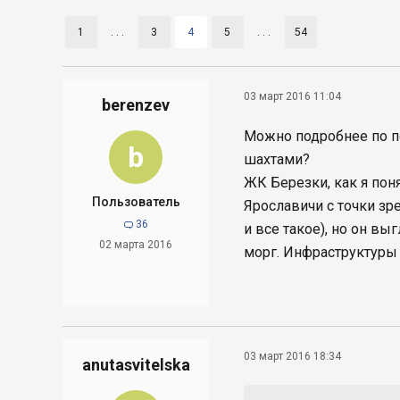
1
. . .
3
4
5
. . .
54
03 март 2016 11:04
berenzev
Можно подробнее по п
b
шахтами?
ЖК Березки, как я поня
Пользователь
Ярославичи с точки зр
36

и все такое), но он вы
02 марта 2016
морг. Инфраструктуры 
03 март 2016 18:34
anutasvitelska