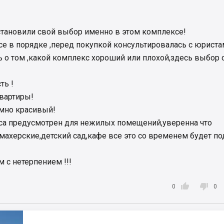
становили свой выбор именно в этом комплексе!
се в порядке ,перед покупкой консультировалась с юриста
ь о том ,какой комплекс хороший или плохой,здесь выбор 
ть !
вартиры!
умно красивый!
а предусмотрен для нежилых помещений,уверенна что
махерские,детский сад,кафе все это со временем будет по
 с нетерпением !!!


0
0