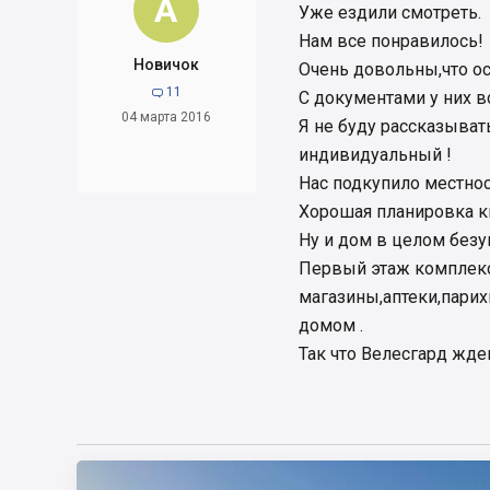
A
Уже ездили смотреть.
Нам все понравилось!
Новичок
Очень довольны,что о
11

С документами у них в
04 марта 2016
Я не буду рассказыват
индивидуальный !
Нас подкупило местнос
Хорошая планировка к
Ну и дом в целом без
Первый этаж комплекс
магазины,аптеки,парих
домом .
Так что Велесгард ждем