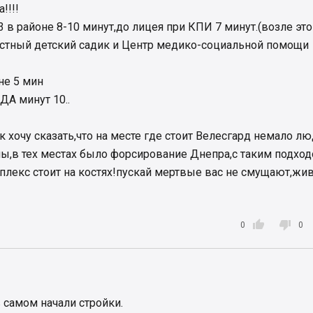
!!!!
в районе 8-10 минут,до лицея при КПИ 7 минут.(возле эт
частный детский садик и Центр медико-социальной помощи
не 5 мин
А минут 10..
так хочу сказать,что на месте где стоит Велесгард немало л
ны,в тех местах было форсирование Днепра,с таким подхо
плекс стоит на костях!пускай мертвые вас не смущают,жи


0
0
 самом начали стройки.