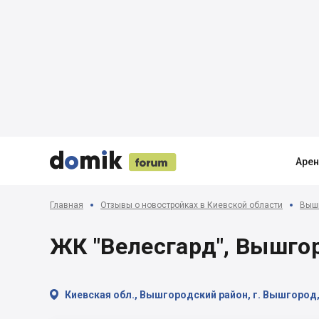





Аре
Главная
Отзывы о новостройках в Киевской области
Вышг
ЖК "Велесгард", Вышгор

Киевская обл., Вышгородский район, г. Вышгород,