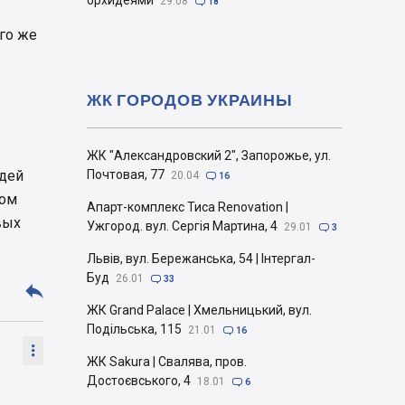
орхидеями
29.08

18
ого же
ЖК ГОРОДОВ УКРАИНЫ
ЖК "Александровский 2", Запорожье, ул.
юдей
Почтовая, 77
20.04

16
дом
Апарт-комплекс Тиса Renovation |
вых
Ужгород. вул. Сергія Мартина, 4
29.01

3
Львів, вул. Бережанська, 54 | Інтергал-
Буд
26.01

33

ЖК Grand Palace | Хмельницький, вул.
Подільська, 115
21.01

16

ЖК Sakura | Свалява, пров.
Достоєвського, 4
18.01

6