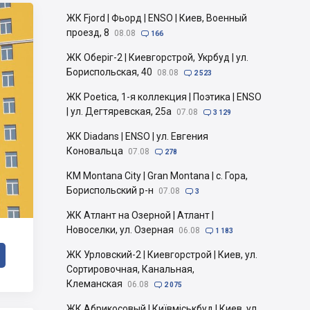
ЖК Fjord | Фьорд | ENSO | Киев, Военный
проезд, 8
08.08

166
ЖК Оберіг-2 | Киевгорстрой, Укрбуд | ул.
Бориспольская, 40
08.08

2 523
ЖК Poetica, 1-я коллекция | Поэтика | ENSO
| ул. Дегтяревская, 25а
07.08

3 129
ЖК Diadans | ENSO | ул. Евгения
Коновальца
07.08

278
КМ Montana City | Gran Montana | с. Гора,
Бориспольский р-н
07.08

3
ЖК Атлант на Озерной | Атлант |
Новоселки, ул. Озерная
06.08

1 183
ЖК Урловский-2 | Киевгорстрой | Киев, ул.
Сортировочная, Канальная,
Клеманская
06.08

2 075
ЖК Абрикосовый | Київміськбуд | Киев, ул.