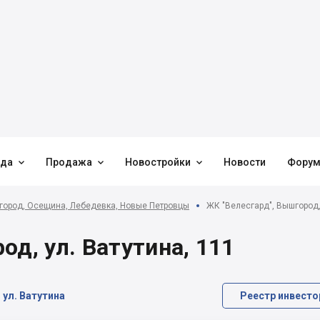



нда
Продажа
Новостройки
Новости
Фору
ород, Осещина, Лебедевка, Новые Петровцы
ЖК "Велесгард", Вышгород, 
од, ул. Ватутина, 111
 ул. Ватутина
Реестр инвесто