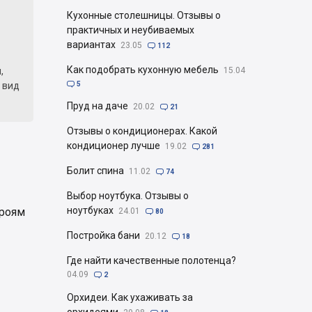
Кухонные столешницы. Отзывы о
практичных и неубиваемых
вариантах
23.05

112
Как подобрать кухонную мебель
,
15.04
и вид

5
Пруд на даче
20.02

21
Отзывы о кондиционерах. Какой
кондиционер лучше
19.02

281
Болит спина
11.02

74
Выбор ноутбука. Отзывы о
ноутбуках
троям
24.01

80
Постройка бани
20.12

18
Где найти качественные полотенца?
04.09

2
Орхидеи. Как ухаживать за