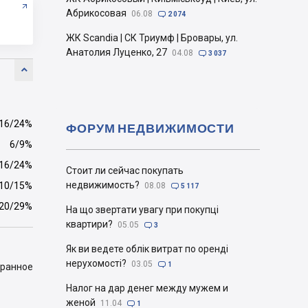
Абрикосовая
06.08

2 074
ЖК Scandia | СК Триумф | Бровары, ул.
Анатолия Луценко, 27
04.08

3 037

16/24%
ФОРУМ НЕДВИЖИМОСТИ
6/9%
16/24%
Стоит ли сейчас покупать
недвижимость?
10/15%
08.08

5 117
20/29%
На що звертати увагу при покупці
квартири?
05.05

3
Як ви ведете облік витрат по оренді
нерухомості?
03.05

1
бранное
Налог на дар денег между мужем и
женой
11.04

1