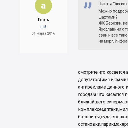
a
Цитата
"berenz
Можно подробн
шахтами?
Гость
ЖК Березки, ка
5

Ярославичи с т
01 марта 2016
сваи и все так
на морг. Инфра
смотрите,что касается
депутатов(имя и фамил
антирекламе данного к
города!а что касается
ближайшего супермарке
комплексе),аптеки,мил
больницы,суда,военком
остановки,парикмахерс