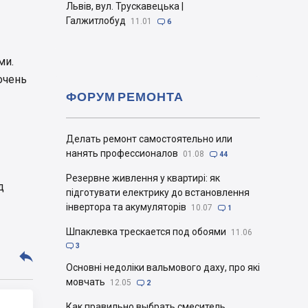
Львів, вул. Трускавецька |
Галжитлобуд
11.01

6
ми.
очень
ФОРУМ РЕМОНТА
Делать ремонт самостоятельно или
нанять профессионалов
01.08

44
Резервне живлення у квартирі: як
д
підготувати електрику до встановлення
інвертора та акумуляторів
10.07

1
Шпаклевка трескается под обоями
11.06

3

Основні недоліки вальмового даху, про які
мовчать
12.05

2
Как правильно выбрать смеситель.