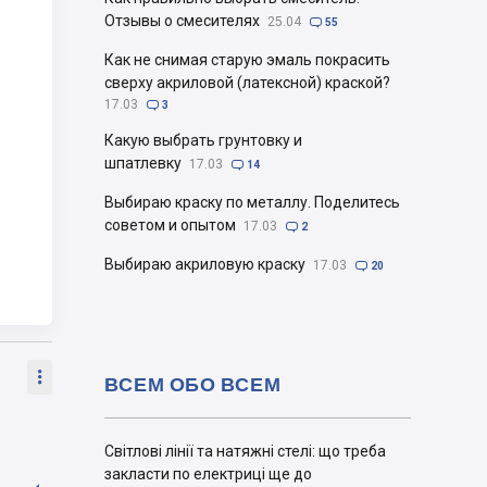
Отзывы о смесителях
25.04

55
Как не снимая старую эмаль покрасить
сверху акриловой (латексной) краской?
17.03

3
Какую выбрать грунтовку и
шпатлевку
17.03

14
Выбираю краску по металлу. Поделитесь
советом и опытом
17.03

2
Выбираю акриловую краску
17.03

20

ВСЕМ ОБО ВСЕМ
Світлові лінії та натяжні стелі: що треба
закласти по електриці ще до