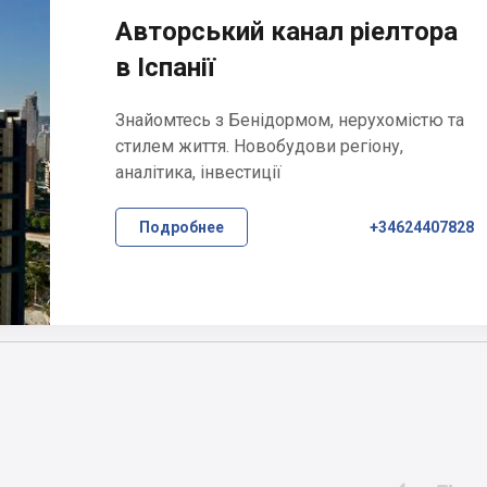
Авторський канал ріелтора
в Іспанії
Знайомтесь з Бенідормом, нерухомістю та
стилем життя. Новобудови регіону,
аналітика, інвестиції
Подробнее
+34624407828