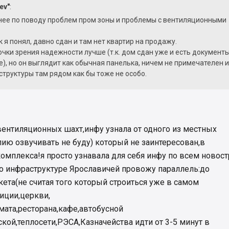
ev"
:
ее по поводу проблем пром зоны и проблемы с вентиляционными
к я понял, давно сдан и там нет квартир на продажу.
очки зрения надежности лучше (т.к. дом сдан уже и есть документы
ое), но он выглядит как обычная панелька, ничем не примечателен 
структуры там рядом как бы тоже не особо.
 вентиляционных шахт,инфу узнала от одного из местных
ию озвучивать не буду) который не заинтересован,в
омплекса!я просто узнавала для себя инфу по всем новос
 по инфраструктуре Ярославичей провожу параллель:до
та(не считая того который строиться уже в самом
иции,церкви,
ата,ресторана,кафе,автобусной
кой,теплосети,РЭСА,Казначейства идти от 3-5 минут в