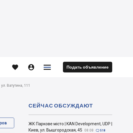





Подать объявление
м
ул. Ватутина, 111
СЕЙЧАС ОБСУЖДАЮТ
ров
ЖК Паркове місто | KAN Development, UDP |
Киев, ул. Вышгородская, 45
08.08

518