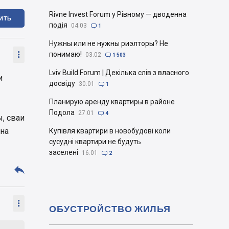
Rivne Invest Forum у Рівному — дводенна
ИТЬ
подія
04.03

1
Нужны или не нужны риэлторы? Не

понимаю!
03.02

1 503
Lviv Build Forum | Декілька слів з власного
и
досвіду
30.01

1
Планирую аренду квартиры в районе
Подола
27.01

4
ы, сваи
 на
Купівля квартири в новобудові коли
сусудні квартири не будуть
заселені
16.01

2


ОБУСТРОЙСТВО ЖИЛЬЯ