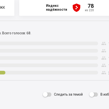





78
Индекс
 ЖК
надёжности
из 220
ы.
Всего голосов: 68.





Следить за темой
В из
