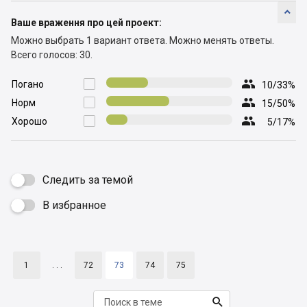

Ваше враження про цей проект:
Можно выбрать 1 вариант ответа.
Можно менять ответы.
Всего голосов: 30.

Погано

10/33%

Норм

15/50%

Хорошо

5/17%
Следить за темой
В избранное

1
. . .
72
73
74
75
