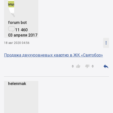


forum bot

11 460
03 апреля 2017

18 авг 2020 04:56
Продажа двухуровневых квартир в ЖК «Святобор»



0
0
helenmak
h