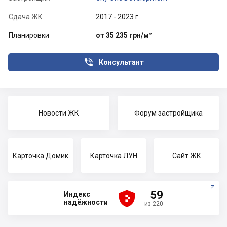
Сдача ЖК
2017 - 2023 г.
Планировки
от 35 235 грн/м²

Консультант
Новости ЖК
Форум застройщика
Карточка Домик
Карточка ЛУН
Сайт ЖК





59
Индекс
надёжности
из 220