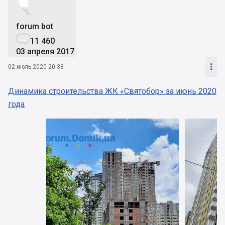


forum bot

11 460
03 апреля 2017

02 июль 2020 20:38
Динамика строительства ЖК «Святобор» за июнь 2020
года