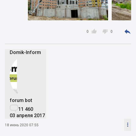



0
0
Domik-Inform


forum bot

11 460
03 апреля 2017

18 июнь 2020 07:55