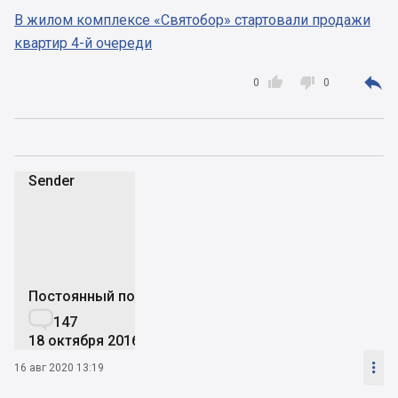
В жилом комплексе «Святобор» стартовали продажи
квартир 4-й очереди



0
0
Sender
S
Постоянный пользователь

147
18 октября 2016

16 авг 2020 13:19