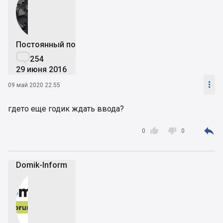
Постоянный пользователь

254
29 июня 2016

09 май 2020 22:55
гдето еще годик ждать ввода?



0
0
Domik-Inform