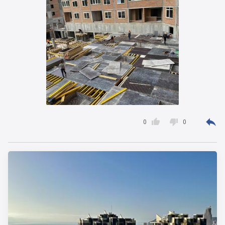



0
0