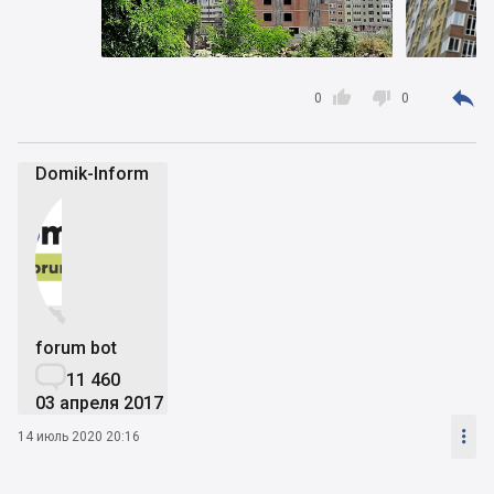



0
0
Domik-Inform


forum bot

11 460
03 апреля 2017

14 июль 2020 20:16