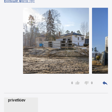
Більше фото тут



0
0
privetkiev
p