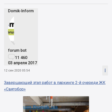
Domik-Inform


forum bot

11 460
03 апреля 2017

12 сен 2020 05:54
Завершающий этап работ в паркинге 2-й очереди ЖК
«Святобор»