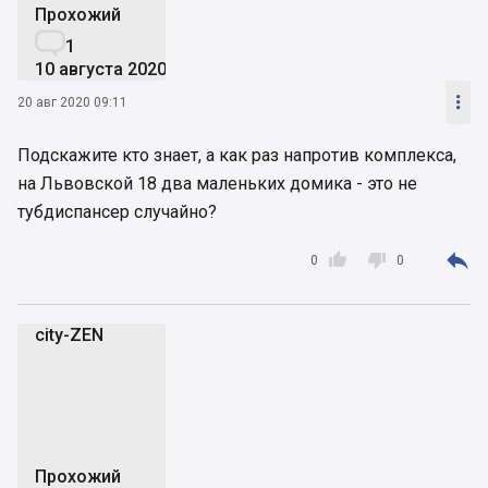
Прохожий

1
10 августа 2020

20 авг 2020 09:11
Подскажите кто знает, а как раз напротив комплекса,
на Львовской 18 два маленьких домика - это не
тубдиспансер случайно?



0
0
city-ZEN
c
Прохожий