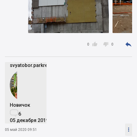



0
0
svyatobor.parkresort
Новичок

6
05 декабря 2019

05 май 2020 09:51