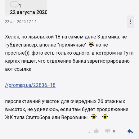

1
22 августа 2020

22 авг 2020 17:14
Хелен, по львовской 18 на самом деле 3 домика. не
тубдиспансер, вполне "приличные".
но не
простые))). фото есть только одного. в котором на Гугл
картах пишет, что отделение банка зарегистрировано.
вот ссылка
//promap.ua/22836.-18
перспективний участок для очередных 26 этажных
высоток, не удивлюсь, если там будет продолжение
ЖК типа Святобора или Верховины



0
0