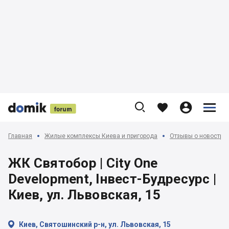











Главная
Жилые комплексы Киева и пригорода
Отзывы о новострой
ЖК Святобор | City One
Development, Інвест-Будресурс |
Киев, ул. Львовская, 15

Киев, Святошинский р-н, ул. Львовская, 15