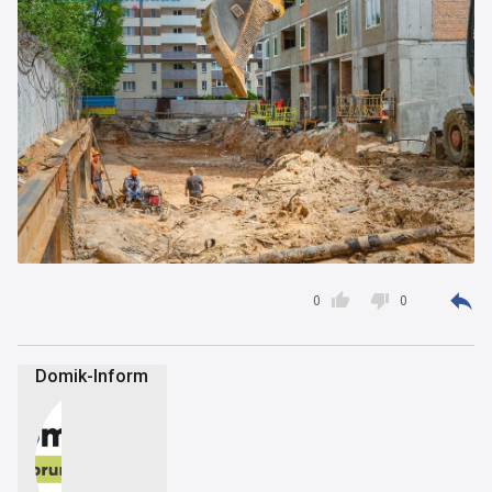



0
0
Domik-Inform