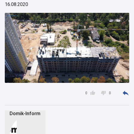
16.08.2020



0
0
Domik-Inform