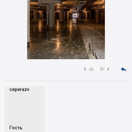



0
0
ceperazv
c
Гость