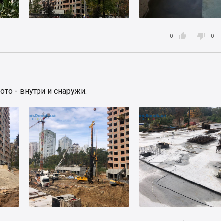


0
0
то - внутри и снаружи.