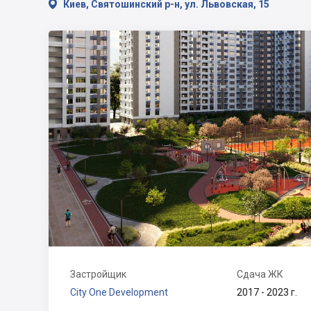

Киев, Святошинский р-н, ул. Львовская, 15
Застройщик
Сдача ЖК
City One Development
2017 - 2023 г.