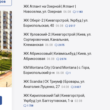
ров
ЖК Атлант на Озерной | Атлант |
Новоселки, ул. Озерная
06.08

1 183
ЖК Оберіг-2 | Киевгорстрой, Укрбуд | ул.
Бориспольская, 40
06.08

2 517
ЖК Урловский-2 | Киевгорстрой | Киев, ул.
Сортировочная, Канальная,
Клеманская
06.08

2 075
ЖК Абрикосовый | Київміськбуд | Киев, ул.
Абрикосовая
06.08

2 074
КМ Montana City | Grand Montana | с. Гора,
Бориспольский р-н
06.08

1
ЖК Scandia | СК Триумф | Бровары, ул.
Анатолия Луценко, 27
04.08

3 037
ЖК Кирилловский Гай | Киевгорстрой,
Укрбуд | ул. Баггоутовская, 1-а
02.08

1 738