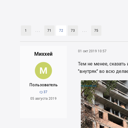
1
. . .
71
72
73
. . .
75
01 окт 2019 10:57
Миххей
Тем не менее, сказать 
М
"внутряк" во всю делае
Пользователь
37

05 августа 2019