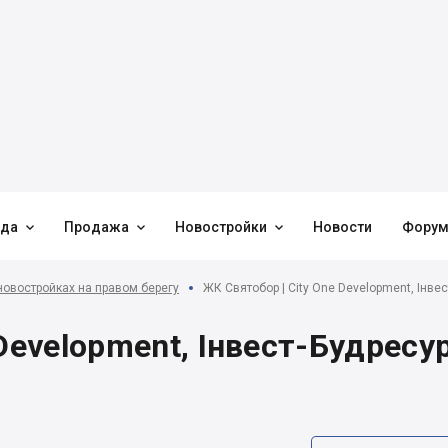



нда
Продажа
Новостройки
Новости
Фору
новостройках на правом берегу
ЖК Святобор | City One Development, Інвес
Development, Інвест-Будресур