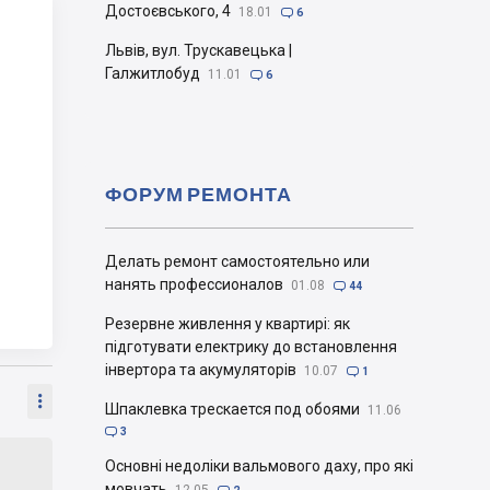
Достоєвського, 4
18.01

6
Львів, вул. Трускавецька |
Галжитлобуд
11.01

6
ФОРУМ РЕМОНТА
Делать ремонт самостоятельно или
нанять профессионалов
01.08

44
Резервне живлення у квартирі: як
підготувати електрику до встановлення
інвертора та акумуляторів
10.07

1

Шпаклевка трескается под обоями
11.06

3
Основні недоліки вальмового даху, про які
мовчать