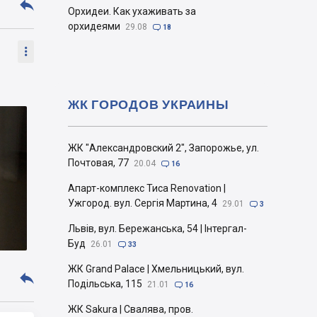

Орхидеи. Как ухаживать за
орхидеями
29.08

18

ЖК ГОРОДОВ УКРАИНЫ
ЖК "Александровский 2", Запорожье, ул.
Почтовая, 77
20.04

16
Апарт-комплекс Тиса Renovation |
Ужгород. вул. Сергія Мартина, 4
29.01

3
Львів, вул. Бережанська, 54 | Інтергал-
Буд
26.01

33
ЖК Grand Palace | Хмельницький, вул.

Подільська, 115
21.01

16
ЖК Sakura | Свалява, пров.