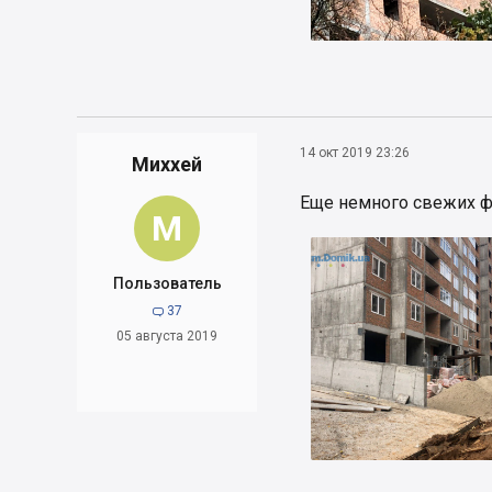
14 окт 2019 23:26
Миххей
Еще немного свежих фо
М
Пользователь
37

05 августа 2019