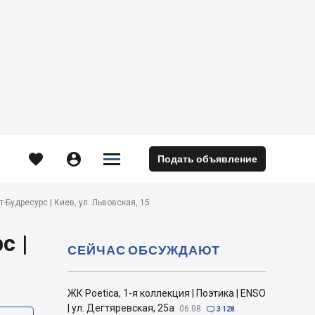





Подать объявление
м
т-Будресурс | Киев, ул. Львовская, 15
с |
СЕЙЧАС ОБСУЖДАЮТ
ЖК Poetica, 1-я коллекция | Поэтика | ENSO
| ул. Дегтяревская, 25а
06.08

3 128