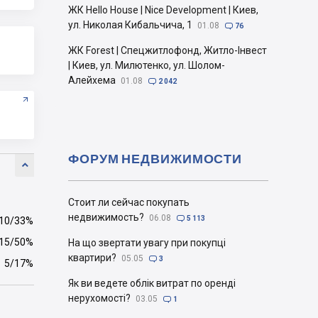
ЖК Hello House | Nice Development | Киев,
ул. Николая Кибальчича, 1
01.08

76
ЖК Forest | Спецжитлофонд, Житло-Інвест
| Киев, ул. Милютенко, ул. Шолом-
Алейхема
01.08

2 042
ФОРУМ НЕДВИЖИМОСТИ

Стоит ли сейчас покупать
недвижимость?
06.08

5 113
10/33%
15/50%
На що звертати увагу при покупці
квартири?
05.05

3
5/17%
Як ви ведете облік витрат по оренді
нерухомості?
03.05

1