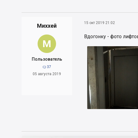
15 окт 2019 21:02
Миххей
Вдогонку - фото лифтов
М
Пользователь
37

05 августа 2019