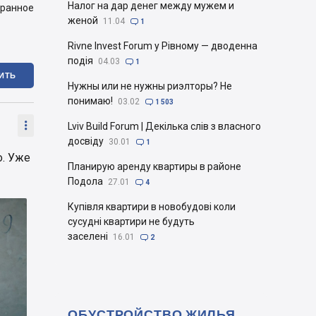
Налог на дар денег между мужем и
бранное
женой
11.04

1
Rivne Invest Forum у Рівному — дводенна
подія
04.03

1
ИТЬ
Нужны или не нужны риэлторы? Не
понимаю!
03.02

1 503

Lviv Build Forum | Декілька слів з власного
досвіду
30.01

1
о. Уже
Планирую аренду квартиры в районе
Подола
27.01

4
Купівля квартири в новобудові коли
сусудні квартири не будуть
заселені
16.01

2
ОБУСТРОЙСТВО ЖИЛЬЯ