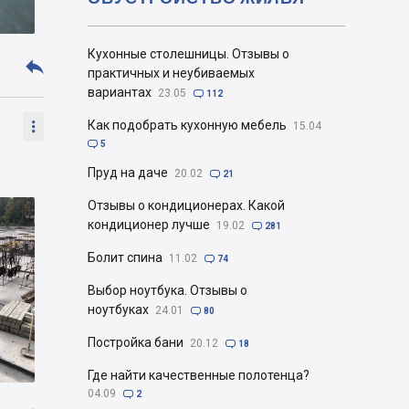
Кухонные столешницы. Отзывы о

практичных и неубиваемых
вариантах
23.05

112

Как подобрать кухонную мебель
15.04

5
Пруд на даче
20.02

21
Отзывы о кондиционерах. Какой
кондиционер лучше
19.02

281
Болит спина
11.02

74
Выбор ноутбука. Отзывы о
ноутбуках
24.01

80
Постройка бани
20.12

18
Где найти качественные полотенца?
04.09

2