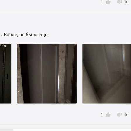


0
0
. Вроде, не было еще:


0
0