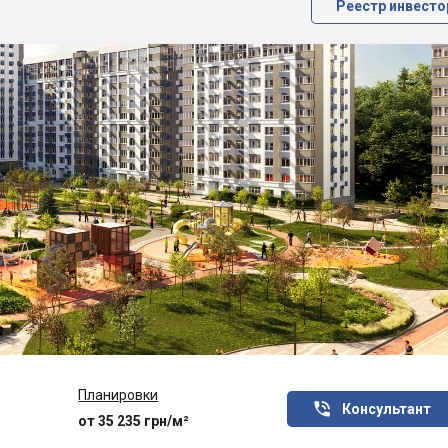
Реестр инвесто
Планировки

Консультант
от 35 235 грн/м²