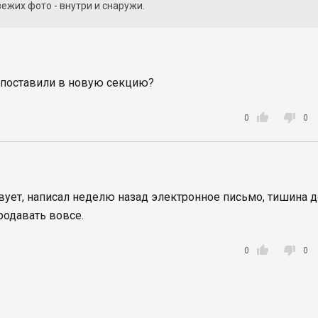
ежих фото - внутри и снаружи.
 поставили в новую секцию?


0
0
твует, написал неделю назад электронное письмо, тишина д
родавать вовсе.


0
0