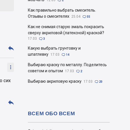
12.05

2
Как правильно выбрать смеситель.
Отзывы о смесителях
25.04

55
Как не снимая старую эмаль покрасить
сверху акриловой (латексной) краской?
17.03

3

Какую выбрать грунтовку и
шпатлевку
17.03

14
Выбираю краску по металлу. Поделитесь

советом и опытом
17.03

2
о сих
Выбираю акриловую краску
17.03

20

ВСЕМ ОБО ВСЕМ