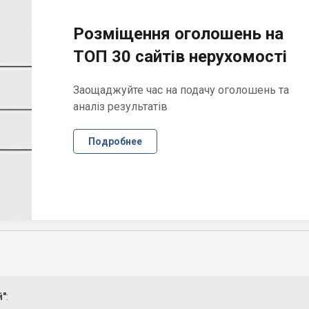
Розміщення оголошень на
ТОП 30 сайтів нерухомості
Заощаджуйте час на подачу оголошень та
аналіз результатів
Подробнее
й"
: