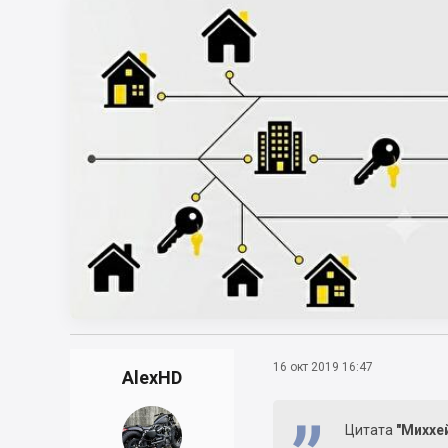
16 окт 2019 16:47
AlexHD
Цитата
"Миххе