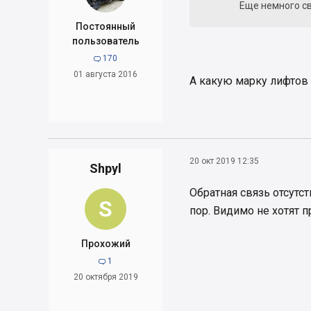
Еще немного св
Постоянный
пользователь
170

01 августа 2016
А какую марку лифтов
20 окт 2019 12:35
Shpyl
Обратная связь отсутс
S
пор. Видимо не хотят п
Прохожий
1

20 октября 2019