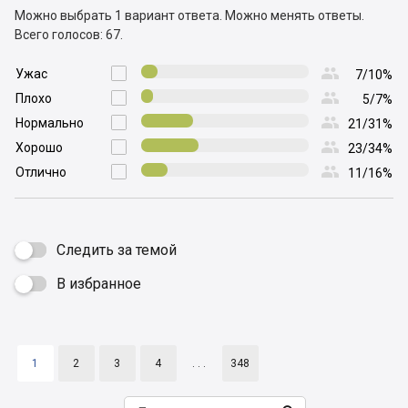
Можно выбрать 1 вариант ответа.
Можно менять ответы.
Всего голосов: 67.

Ужас

7/10%

Плохо

5/7%

Нормально

21/31%

Хорошо

23/34%

Отлично

11/16%
Следить за темой
В избранное

1
2
3
4
. . .
348