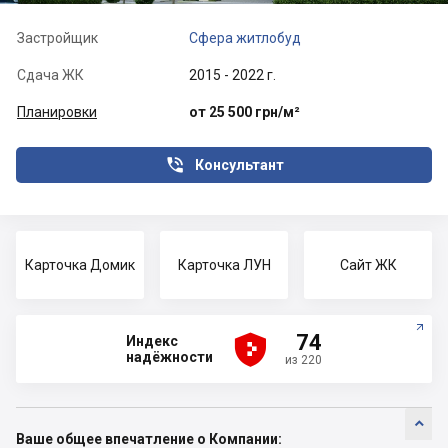
Застройщик
Сфера житлобуд
Сдача ЖК
2015 - 2022 г.
Планировки
от 25 500 грн/м²

Консультант
Карточка Домик
Карточка ЛУН
Сайт ЖК





74
Индекс
надёжности
из 220

Ваше общее впечатление о Компании: