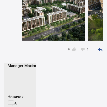



0
0
Manager Maxim
MM
Новичок

6