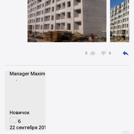



0
0
Manager Maxim
MM
Новичок

6
22 сентября 2014