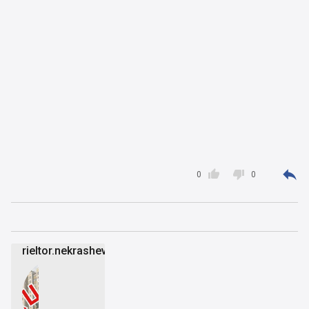



0
0
rieltor.nekrashevich