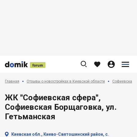











Главная
Отзывы о новостройках в Киевской области
Софиевская, 
ЖК "Софиевская сфера",
Софиевская Борщаговка, ул.
Гетьманская

Киевская обл., Киево-Святошинский район, с.