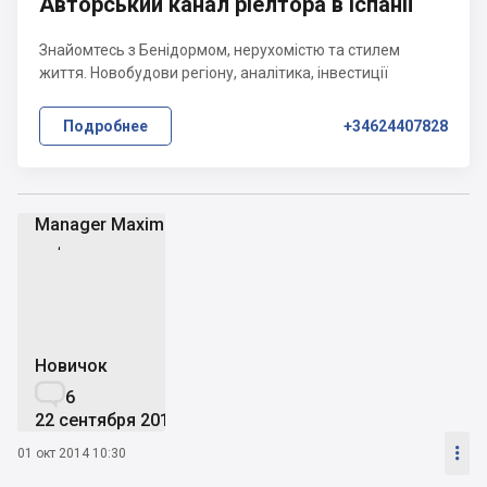
Авторський канал ріелтора в Іспанії
Знайомтесь з Бенідормом, нерухомістю та стилем
життя. Новобудови регіону, аналітика, інвестиції
Подробнее
+34624407828
Manager Maxim
MM
Новичок

6
22 сентября 2014

01 окт 2014 10:30