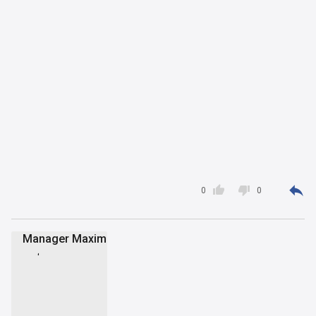



0
0
Manager Maxim
MM