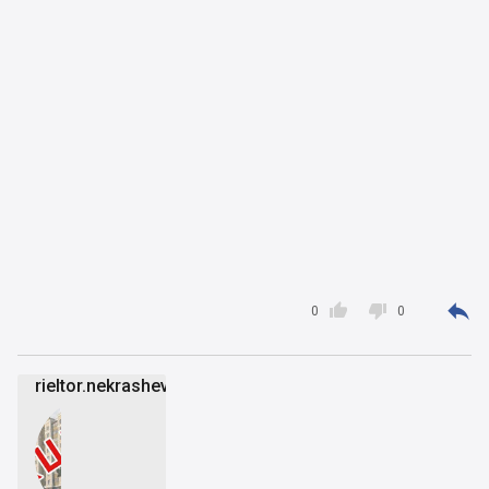



0
0
rieltor.nekrashevich