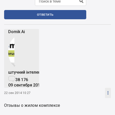

ОТВЕТИТЬ
Domik Ai


штучний інтелект

38 176
09 сентября 2019

22 сен 2014 10:27
Отзывы о жилом комплексе