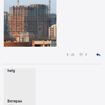



0
0
helg
h
Ветеран