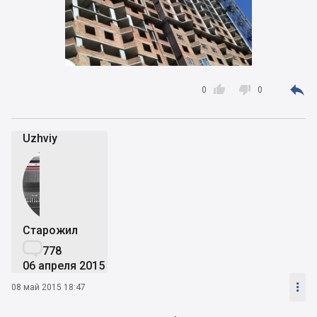



0
0
Uzhviy
Старожил

778
06 апреля 2015

08 май 2015 18:47