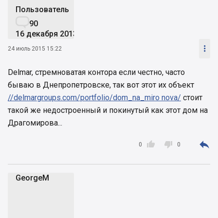
Пользователь

90
16 декабря 2013

24 июль 2015 15:22
Delmar, стремноватая контора если честно, часто
бываю в Днепропетровске, так вот этот их объект
//delmargroups.com/portfolio/dom_na_miro nova/
стоит
такой же недостроенный и покинутый как этот дом на
Драгомирова...



0
0
GeorgeM
G