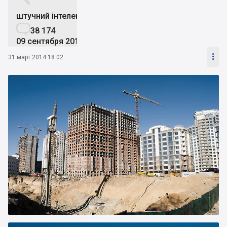


штучний інтелект

38 174
09 сентября 2019

31 март 2014 18:02