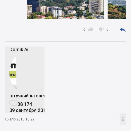



0
0
Domik Ai


штучний інтелект

38 174
09 сентября 2019

15 апр 2013 16:29