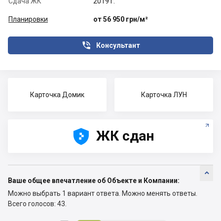
Сдача ЖК
2019 г.
Планировки
от 56 950 грн/м²

Консультант
Карточка Домик
Карточка ЛУН





ЖК сдан

Ваше общее впечатление об Объекте и Компании:
Можно выбрать 1 вариант ответа.
Можно менять ответы.
Всего голосов: 43.