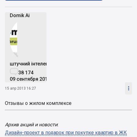
Domik Ai


штучний інтелект

38 174
09 сентября 2019

15 апр 2013 16:27
Отзывы о жилом комплексе
Архив акций и новости
:
Дизайн-проект в подарок при покупке квартир в ЖК