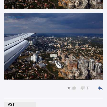



0
0
VST