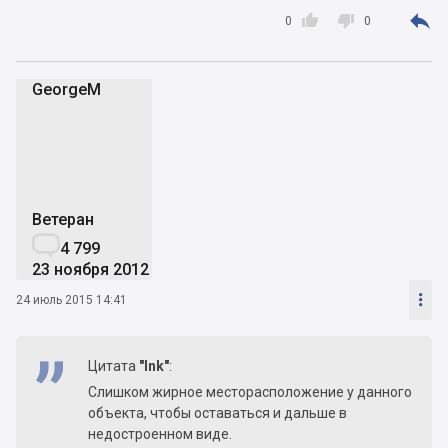



0
0
GeorgeM
G
Ветеран

4 799
23 ноября 2012

24 июль 2015 14:41
Цитата
"Ink"
:
Слишком жирное месторасположение у данного
объекта, чтобы оставаться и дальше в
недостроенном виде.