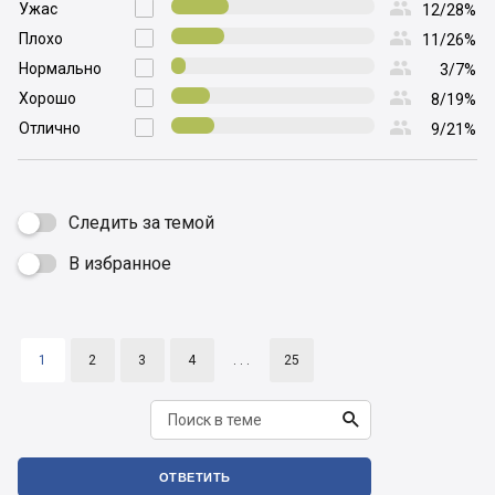

Ужас

12/28%

Плохо

11/26%

Нормально

3/7%

Хорошо

8/19%

Отлично

9/21%
Следить за темой
В избранное

1
2
3
4
. . .
25

ОТВЕТИТЬ