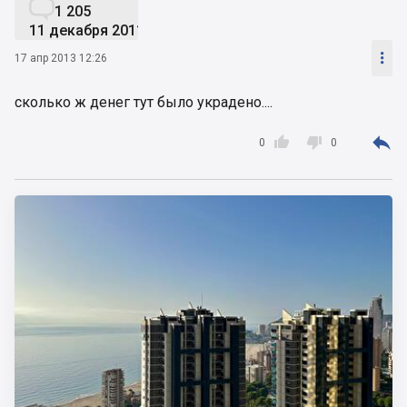

1 205
11 декабря 2011

17 апр 2013 12:26
сколько ж денег тут было украдено....



0
0