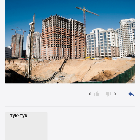



0
0
тук-тук
т