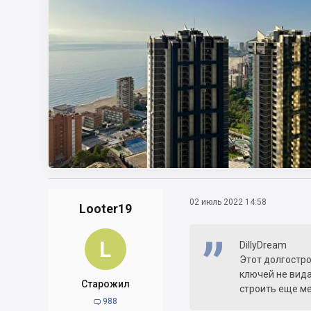
02 июль 2022 14:58
Looter19
L
DillyDream
Этот долгостро
ключей не вида
Старожил
строить еще ме
988
