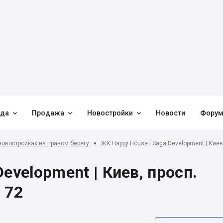



нда
Продажа
Новостройки
Новости
Фору
новостройках на правом берегу
ЖК Happy House | Saga Development | Киев
evelopment | Киев, просп.
 72