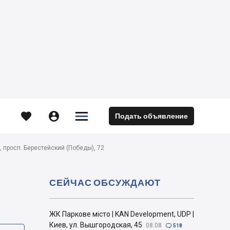





Подать объявление
м
, просп. Берестейский (Победы), 72
СЕЙЧАС ОБСУЖДАЮТ
ЖК Паркове місто | KAN Development, UDP |
Киев, ул. Вышгородская, 45
08.08

518