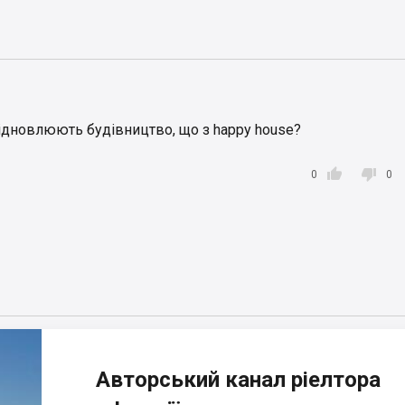
ідновлюють будівництво, що з happy house?


0
0
Авторський канал ріелтора