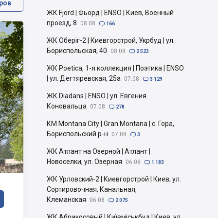
ров
ЖК Fjord | Фьорд | ENSO | Киев, Военный
проезд, 8
08.08

166
ЖК Оберіг-2 | Киевгорстрой, Укрбуд | ул.
Бориспольская, 40
08.08

2 523
ЖК Poetica, 1-я коллекция | Поэтика | ENSO
| ул. Дегтяревская, 25а
07.08

3 129
ЖК Diadans | ENSO | ул. Евгения
Коновальца
07.08

278
КМ Montana City | Gran Montana | с. Гора,
Бориспольский р-н
07.08

3
ЖК Атлант на Озерной | Атлант |
Новоселки, ул. Озерная
06.08

1 183
ЖК Урловский-2 | Киевгорстрой | Киев, ул.
Сортировочная, Канальная,
Клеманская
06.08

2 075
ЖК Абрикосовый | Київміськбуд | Киев, ул.