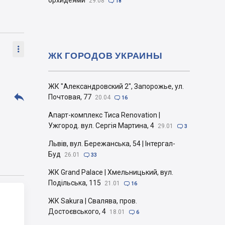
орхидеями
29.08

18

ЖК ГОРОДОВ УКРАИНЫ
ЖК "Александровский 2", Запорожье, ул.

Почтовая, 77
20.04

16
Апарт-комплекс Тиса Renovation |
Ужгород. вул. Сергія Мартина, 4
29.01

3
Львів, вул. Бережанська, 54 | Інтергал-
Буд
26.01

33
ЖК Grand Palace | Хмельницький, вул.
Подільська, 115
21.01

16
ЖК Sakura | Свалява, пров.
Достоєвського, 4
18.01

6