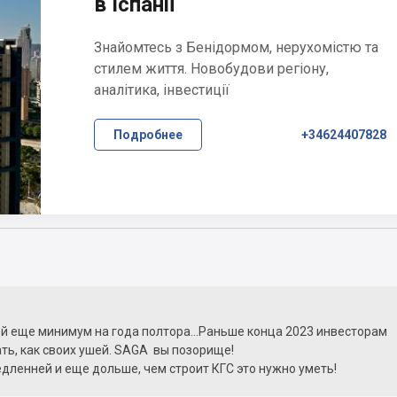
в Іспанії
Знайомтесь з Бенідормом, нерухомістю та
стилем життя. Новобудови регіону,
аналітика, інвестиції
Подробнее
+34624407828
й еще минимум на года полтора...Раньше конца 2023 инвесторам
ть, как своих ушей. SAGA вы позорище!
дленней и еще дольше, чем строит КГС это нужно уметь!