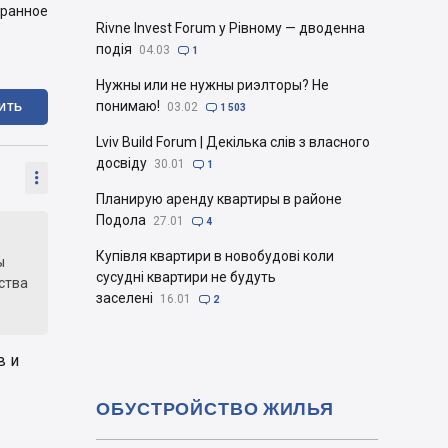
бранное
Rivne Invest Forum у Рівному — дводенна
подія
04.03

1
Нужны или не нужны риэлторы? Не
понимаю!
ИТЬ
03.02

1 503
Lviv Build Forum | Декілька слів з власного
досвіду
30.01

1

Планирую аренду квартиры в районе
Подола
27.01

4
Купівля квартири в новобудові коли
ы
сусудні квартири не будуть
ства
заселені
16.01

2
в и
ОБУСТРОЙСТВО ЖИЛЬЯ