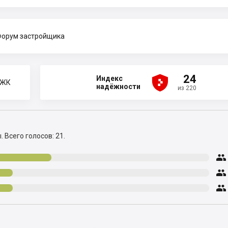
орум застройщика





24
Индекс
 ЖК
надёжности
из 220
ы.
Всего голосов: 21.


