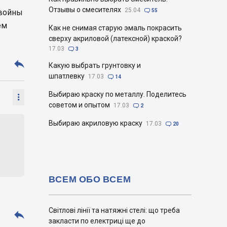
Отзывы о смесителях
25.04
 войны

55
ем
Как не снимая старую эмаль покрасить
сверху акриловой (латексной) краской?
17.03

3

Какую выбрать грунтовку и
шпатлевку
17.03

14
Выбираю краску по металлу. Поделитесь

советом и опытом
17.03

2
Выбираю акриловую краску
17.03

20
ВСЕМ ОБО ВСЕМ
Світлові лінії та натяжні стелі: що треба

закласти по електриці ще до