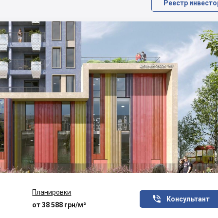
Реестр инвесто
Планировки

Консультант
от 38 588 грн/м²