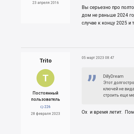
23 апреля 2016
Вы серьезно про полтор
дом не раньше 2024 го
случае к концу 2025 и 
05 март 2023 08:47
Trito
T
DillyDream
Этот долгостро
ключей не вида
Постоянный
строить еще ме
пользователь
226

Ох и время летит. Пом
28 февраля 2023