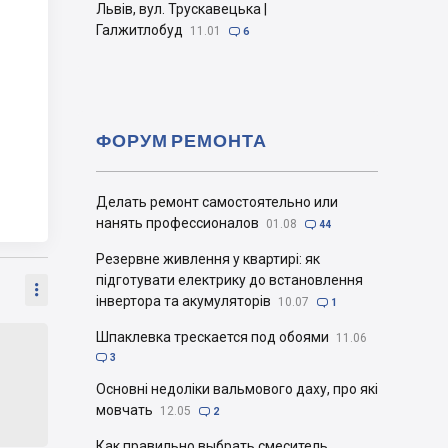
Львів, вул. Трускавецька |
Галжитлобуд
11.01

6
ФОРУМ РЕМОНТА
Делать ремонт самостоятельно или
нанять профессионалов
01.08

44
Резервне живлення у квартирі: як
підготувати електрику до встановлення

інвертора та акумуляторів
10.07

1
Шпаклевка трескается под обоями
11.06

3
Основні недоліки вальмового даху, про які
мовчать
12.05

2
Как правильно выбрать смеситель.