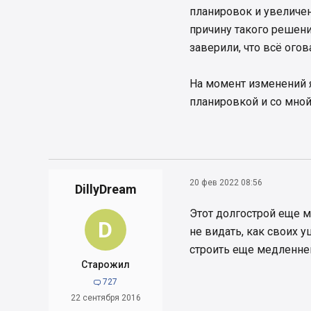
планировок и увеличе
причину такого решен
заверили, что всё огов
На момент изменений я
планировкой и со мной
20 фев 2022 08:56
DillyDream
Этот долгострой еще м
D
не видать, как своих 
строить еще медленней
Старожил
727

22 сентября 2016