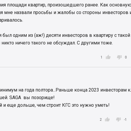
ния площади квартир, произошедшего ранее. Как основну
ия мне назвали просьбы и жалобы со стороны инвесторов 
аривалось.
 был одним из (аж!) десяти инвесторов в квартиру с такой
 никто ничего такого не обсуждал. С другими тоже.


1
0
инимум на года полтора...Раньше конца 2023 инвесторам 
ушей. SAGA вы позорище!
 и еще дольше, чем строит КГС это нужно уметь!


2
-1