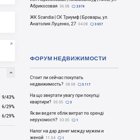
Абрикосовая
06.08

2 074
ЖК Scandia | СК Триумф | Бровары, ул.
Анатолия Луценко, 27
04.08

3 037
ФОРУМ НЕДВИЖИМОСТИ

Стоит ли сейчас покупать
недвижимость?
08.08

5 117
На що звертати увагу при покупці
9/43%
квартири?
05.05

3
6/29%
Як ви ведете облік витрат по оренді
6/29%
нерухомості?
03.05

1
Налог на дар денег между мужем и
женой
11.04

1