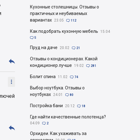
ю
Кухонные столешницы. Отзывы о
и
практичных и неубиваемых
вариантах
23.05

112
Как подобрать кухонную мебель
15.04

5
Пруд на даче
20.02

21
Отзывы о кондиционерах. Какой

кондиционер лучше
19.02

281
Болит спина
11.02

74

Выбор ноутбука. Отзывы о
ноутбуках
24.01
ключей

80
Постройка бани
20.12

18
Где найти качественные полотенца?
04.09

2

Орхидеи. Как ухаживать за