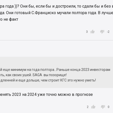
а года ))? Они бы, если бы и достроили, то сдали бы и без
да. Они готовый С.Франциско мучали полтора года. В лучш
то не факт


3
-2
й еще минимум на года полтора...Раньше конца 2023 инвесторам
ть, как своих ушей. SAGA вы позорище!
дленней и еще дольше, чем строит КГС это нужно уметь!
енять 2023 на 2024 уже точно можно в прогнозе


2
0