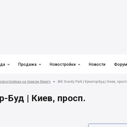



нда
Продажа
Новостройки
Новости
Фору
новостройках на правом берегу
ЖК Gravity Park | Креатор-Буд | Киев, прос
р-Буд | Киев, просп.