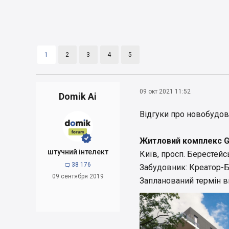
1
2
3
4
5
09 окт 2021 11:52
Domik Ai
Відгуки про новобудов


Житловий комплекс Gr
штучний інтелект
Київ, просп. Берестейс
38 176

Забудовник: Креатор-
09 сентября 2019
Запланований термін вв