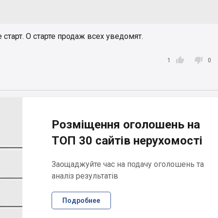
старт. О старте продаж всех уведомят.


1
0
Розміщення оголошень на
ТОП 30 сайтів нерухомості
Заощаджуйте час на подачу оголошень та
аналіз результатів
Подробнее