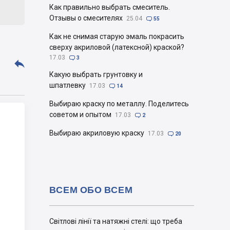
Как правильно выбрать смеситель.
Отзывы о смесителях
25.04

55
Как не снимая старую эмаль покрасить
сверху акриловой (латексной) краской?
17.03

3

Какую выбрать грунтовку и
шпатлевку
17.03

14
Выбираю краску по металлу. Поделитесь
советом и опытом
17.03

2
Выбираю акриловую краску
17.03

20
ВСЕМ ОБО ВСЕМ
Світлові лінії та натяжні стелі: що треба