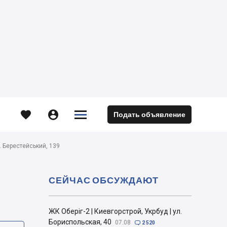





Подать объявление
м
п. Берестейський, 139
СЕЙЧАС ОБСУЖДАЮТ
ЖК Оберіг-2 | Киевгорстрой, Укрбуд | ул.
Бориспольская, 40
07.08

2 520