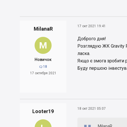
17 окт 2021 19:41
MilanaR
Доброго дня!
M
Розглядую ЖК Gravity 
ласка.
Новичок
Якщо є змога зробити р
18

Буду першою інвестуват
17 октября 2021
18 окт 2021 05:07
Looter19
MilanaR