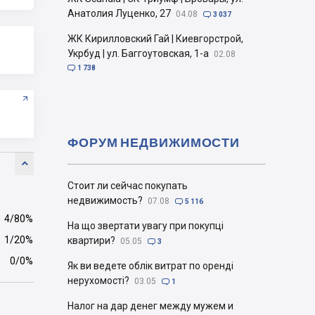
Анатолия Луценко, 27
04.08

3 037
ЖК Кирилловский Гай | Киевгорстрой,
Укрбуд | ул. Баггоутовская, 1-а
02.08

1 738
ФОРУМ НЕДВИЖИМОСТИ

Стоит ли сейчас покупать
недвижимость?
07.08

5 116
4/80%
На що звертати увагу при покупці
1/20%
квартири?
05.05

3
0/0%
Як ви ведете облік витрат по оренді
нерухомості?
03.05

1
Налог на дар денег между мужем и