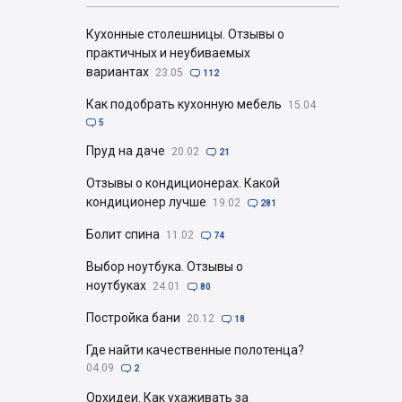
Кухонные столешницы. Отзывы о
практичных и неубиваемых
вариантах
23.05

112
Как подобрать кухонную мебель
15.04

5
Пруд на даче
20.02

21
Отзывы о кондиционерах. Какой
кондиционер лучше
19.02

281
Болит спина
11.02

74
Выбор ноутбука. Отзывы о
ноутбуках
24.01

80
Постройка бани
20.12

18
Где найти качественные полотенца?
04.09

2
Орхидеи. Как ухаживать за