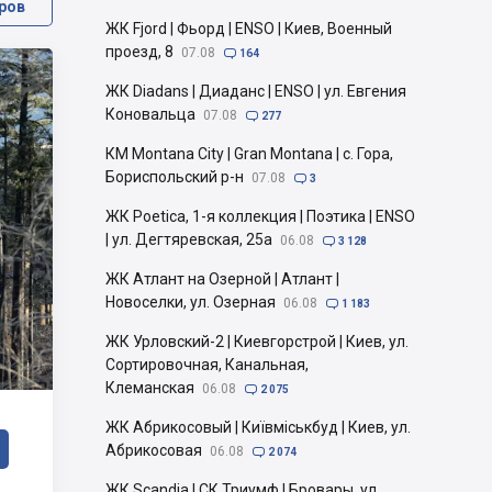
ров
ЖК Fjord | Фьорд | ENSO | Киев, Военный
проезд, 8
07.08

164
ЖК Diadans | Диаданс | ENSO | ул. Евгения
Коновальца
07.08

277
КМ Montana City | Gran Montana | с. Гора,
Бориспольский р-н
07.08

3
ЖК Poetica, 1-я коллекция | Поэтика | ENSO
| ул. Дегтяревская, 25а
06.08

3 128
ЖК Атлант на Озерной | Атлант |
Новоселки, ул. Озерная
06.08

1 183
ЖК Урловский-2 | Киевгорстрой | Киев, ул.
Сортировочная, Канальная,
Клеманская
06.08

2 075
ЖК Абрикосовый | Київміськбуд | Киев, ул.
Абрикосовая
06.08

2 074
ЖК Scandia | СК Триумф | Бровары, ул.