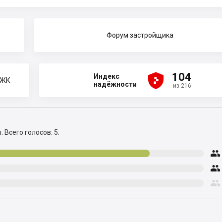
Форум застройщика





104
Индекс
 ЖК
надёжности
из 216
ы.
Всего голосов: 5.


