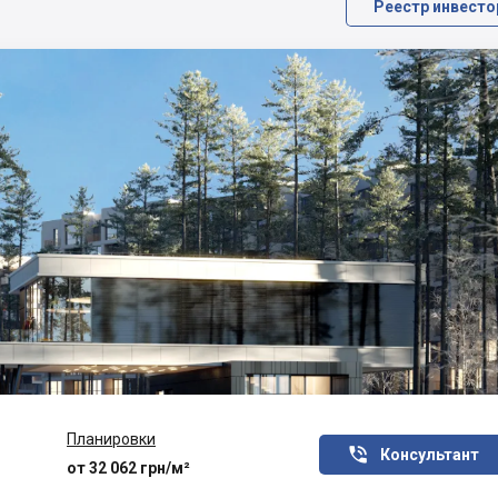
Реестр инвесто
Планировки

Консультант
от 32 062 грн/м²