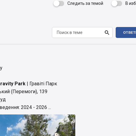
Следить за темой
В из


ОТВЕТ
у
avity Park
| Гравіті Парк
ький (Перемоги), 139
Буд
едення: 2024 - 2026 ...