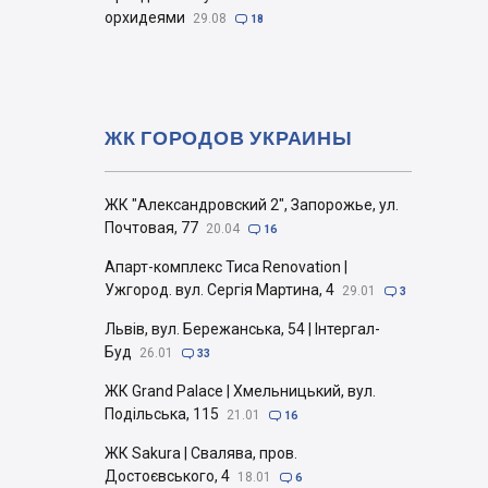
орхидеями
29.08

18
ЖК ГОРОДОВ УКРАИНЫ
ЖК "Александровский 2", Запорожье, ул.
Почтовая, 77
20.04

16
Апарт-комплекс Тиса Renovation |
Ужгород. вул. Сергія Мартина, 4
29.01

3
Львів, вул. Бережанська, 54 | Інтергал-
Буд
26.01

33
ЖК Grand Palace | Хмельницький, вул.
Подільська, 115
21.01

16
ЖК Sakura | Свалява, пров.
Достоєвського, 4
18.01

6