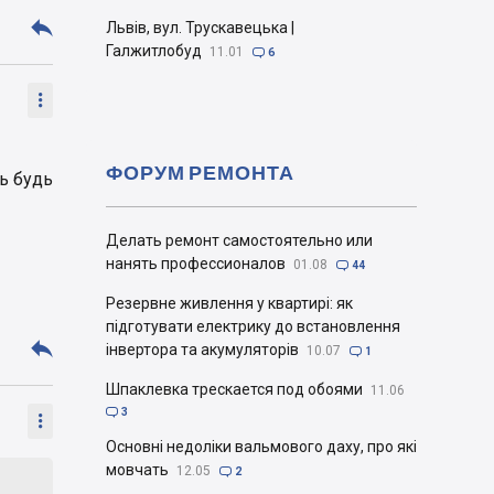

Львів, вул. Трускавецька |
Галжитлобуд
11.01

6

ФОРУМ РЕМОНТА
ть будь
Делать ремонт самостоятельно или
нанять профессионалов
01.08

44
Резервне живлення у квартирі: як
підготувати електрику до встановлення

інвертора та акумуляторів
10.07

1
Шпаклевка трескается под обоями
11.06

3

Основні недоліки вальмового даху, про які
мовчать
12.05

2