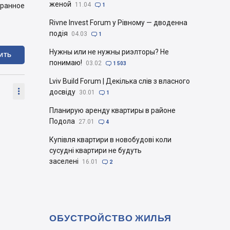
женой
11.04
бранное

1
Rivne Invest Forum у Рівному — дводенна
подія
04.03

1
Нужны или не нужны риэлторы? Не
ИТЬ
понимаю!
03.02

1 503
Lviv Build Forum | Декілька слів з власного

досвіду
30.01

1
Планирую аренду квартиры в районе
Подола
27.01

4
Купівля квартири в новобудові коли
сусудні квартири не будуть
заселені
16.01

2
ОБУСТРОЙСТВО ЖИЛЬЯ