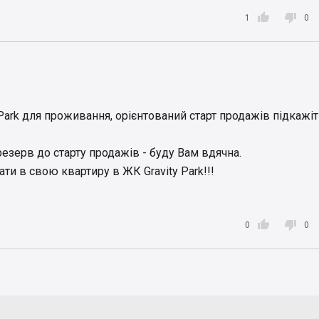


1
0
Park для проживання, орієнтований старт продажів підкажі
езерв до старту продажів - буду Вам вдячна.
и в свою квартиру в ЖК Gravity Park!!!


0
0