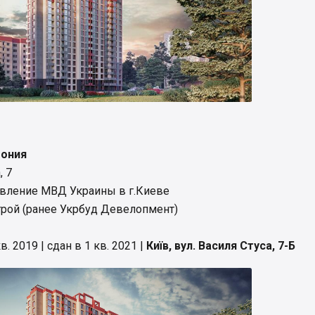
мония
, 7
авление МВД Украины в г.Киеве
трой (ранее Укрбуд Девелопмент)
кв. 2019 | сдан в 1 кв. 2021 |
Київ, вул. Василя Стуса, 7-Б