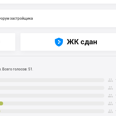
орум застройщика





ЖК сдан
Н
ы.
Всего голосов: 51.




