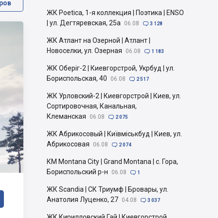
ров
ЖК Poetica, 1-я коллекция | Поэтика | ENSO
| ул. Дегтяревская, 25а
06.08

3 128
ЖК Атлант на Озерной | Атлант |
Новоселки, ул. Озерная
06.08

1 183
ЖК Оберіг-2 | Киевгорстрой, Укрбуд | ул.
Бориспольская, 40
06.08

2 517
ЖК Урловский-2 | Киевгорстрой | Киев, ул.
Сортировочная, Канальная,
Клеманская
06.08

2 075
ЖК Абрикосовый | Київміськбуд | Киев, ул.
Абрикосовая
06.08

2 074
КМ Montana City | Grand Montana | с. Гора,
Бориспольский р-н
06.08

1
ЖК Scandia | СК Триумф | Бровары, ул.
Анатолия Луценко, 27
04.08

3 037
ЖК Кирилловский Гай | Киевгорстрой,