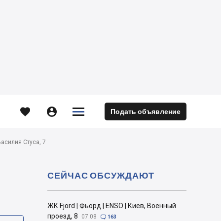





Подать объявление
м
Василия Стуса, 7
СЕЙЧАС ОБСУЖДАЮТ
ЖК Fjord | Фьорд | ENSO | Киев, Военный
проезд, 8
07.08

163