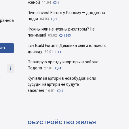
женой
11.04

1
Rivne Invest Forum у Рівному — дводенна
подія
04.03

1
бранное
Нужны или не нужны риэлторы? Не
понимаю!
03.02

1 503
Lviv Build Forum | Декілька слів з власного
ИТЬ
досвіду
30.01

1
Планирую аренду квартиры в районе

Подола
27.01

4
Купівля квартири в новобудові коли
сусудні квартири не будуть
заселені
16.01

2
ОБУСТРОЙСТВО ЖИЛЬЯ