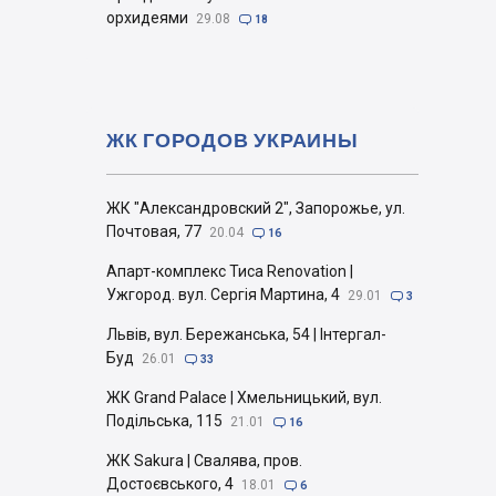
орхидеями
29.08

18
ЖК ГОРОДОВ УКРАИНЫ
ЖК "Александровский 2", Запорожье, ул.
Почтовая, 77
20.04

16
Апарт-комплекс Тиса Renovation |
Ужгород. вул. Сергія Мартина, 4
29.01

3
Львів, вул. Бережанська, 54 | Інтергал-
Буд
26.01

33
ЖК Grand Palace | Хмельницький, вул.
Подільська, 115
21.01

16
ЖК Sakura | Свалява, пров.
Достоєвського, 4
18.01

6