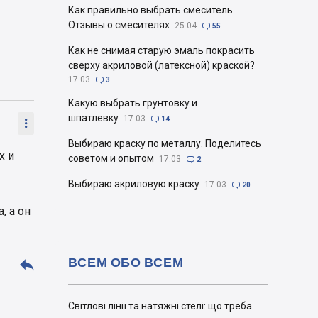
Как правильно выбрать смеситель.
Отзывы о смесителях
25.04

55
Как не снимая старую эмаль покрасить
сверху акриловой (латексной) краской?
17.03

3
Какую выбрать грунтовку и
шпатлевку
17.03

14

Выбираю краску по металлу. Поделитесь
х и
советом и опытом
17.03

2
Выбираю акриловую краску
17.03

20
, а он
ВСЕМ ОБО ВСЕМ

Світлові лінії та натяжні стелі: що треба