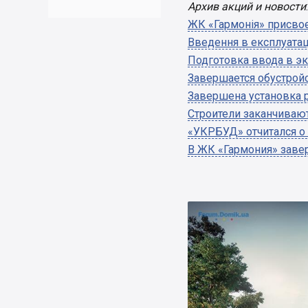
Архив акций и новости
:
ЖК «Гармонія» присво
Введення в експлуатац
Подготовка ввода в э
Завершается обустрой
Завершена установка 
Строители заканчиваю
«УКРБУД» отчитался о
В ЖК «Гармония» зав