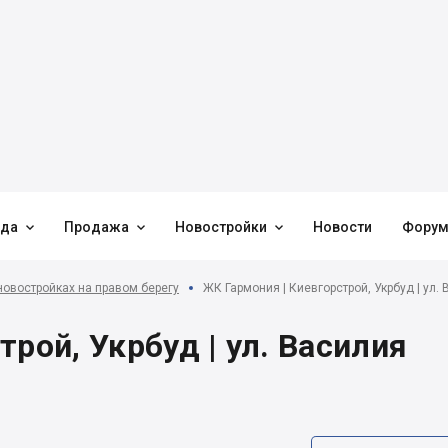



нда
Продажа
Новостройки
Новости
Фору
новостройках на правом берегу
ЖК Гармония | Киевгорстрой, Укрбуд | ул. 
рой, Укрбуд | ул. Василия