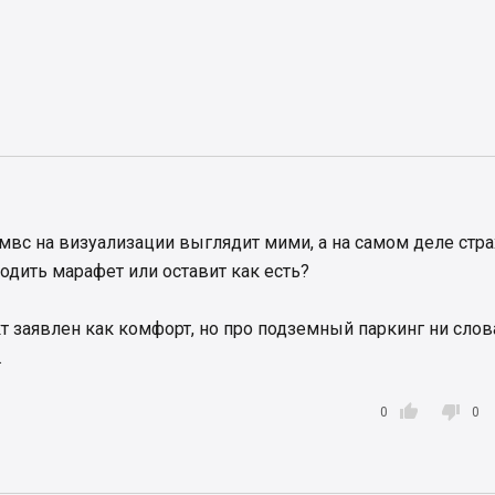
 мвс на визуализации выглядит мими, а на самом деле стра
водить марафет или оставит как есть?
т заявлен как комфорт, но про подземный паркинг ни слова
.


0
0