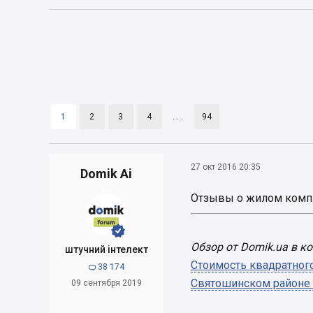
1
2
3
4
. . .
94
27 окт 2016 20:35
Domik Ai
Отзывы о жилом компл


Обзор от Domik.ua в к
штучний інтелект
Стоимость квадратного
38 174

Святошинском районе
09 сентября 2019