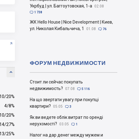
Укрбуд | ул. Баггоутовская, 1-а
02.08

1 738
ЖК Hello House | Nice Development | Киев,
ул. Николая Кибальчича, 1
01.08

76
ФОРУМ НЕДВИЖИМОСТИ

Стоит ли сейчас покупать
недвижимость?
07.08

5 116
10/20%
На що звертати увагу при покупці
4/8%
квартири?
05.05

3
10/20%
Як ви ведете облік витрат по оренді
нерухомості?
14/27%
03.05

1
13/25%
Налог на дар денег между мужем и