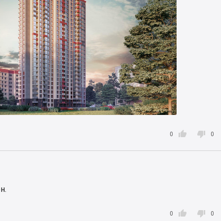


0
0
н.


0
0