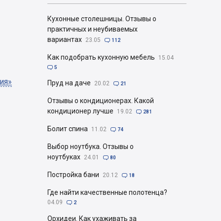
Кухонные столешницы. Отзывы о
практичных и неубиваемых
вариантах
23.05

112
Как подобрать кухонную мебель
15.04

5
ия»
Пруд на даче
20.02

21
Отзывы о кондиционерах. Какой
кондиционер лучше
19.02

281
Болит спина
11.02

74
Выбор ноутбука. Отзывы о
ноутбуках
24.01

80
Постройка бани
20.12

18
Где найти качественные полотенца?
04.09

2
Орхидеи. Как ухаживать за