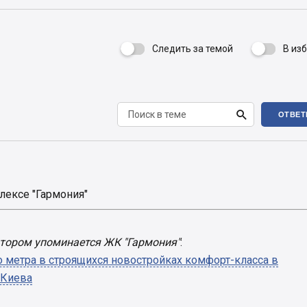
Следить за темой
В из


ОТВЕТ
ексе "Гармония"
отором упоминается ЖК "Гармония"
:
 метра в строящихся новостройках комфорт-класса в
 Киева