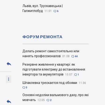
Львів, вул. Трускавецька |
Галжитлобуд
11.01

6
ФОРУМ РЕМОНТА
Делать ремонт самостоятельно или
нанять профессионалов
01.08

44

Резервне живлення у квартирі: як
підготувати електрику до встановлення
інвертора та акумуляторів
10.07

1

Шпаклевка трескается под обоями
11.06

3
Основні недоліки вальмового даху, про які
мовчать

12.05

2