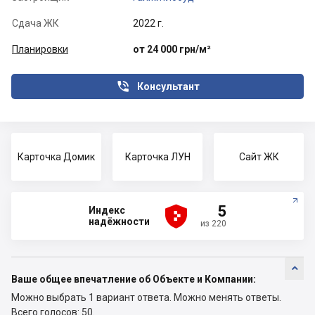
Сдача ЖК
2022 г.
Планировки
от 24 000 грн/м²

Консультант
Карточка Домик
Карточка ЛУН
Сайт ЖК





5
Индекс
надёжности
из 220

Ваше общее впечатление об Объекте и Компании:
Можно выбрать 1 вариант ответа.
Можно менять ответы.
Всего голосов: 50.