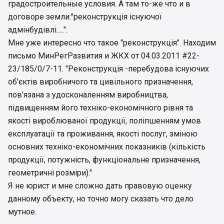
градостроительные условия. А там то-же что и в
договоре земли:"реконструкція існуючої
адмінбудівлі.....".
Мне уже интересно что такое "реконструкція". Находим
письмо МинРегРазвития и ЖКХ от 04.03.2011 #22-
23/185/0/7-11. "Реконструкція -перебудова існуючих
об'єктів виробничого та цивільного призначення,
пов'язана з удосконаленням виробництва,
підвищенням його техніко-економічного рівня та
якості вироблюваної продукції, поліпшенням умов
експлуатації та проживання, якості послуг, зміною
основних техніко-економічних показників (кількість
продукції, потужність, функціональне призначення,
геометричні розміри)."
Я не юрист и мне сложно дать правовую оценку
данному объекту, но точно могу сказать что дело
мутное.