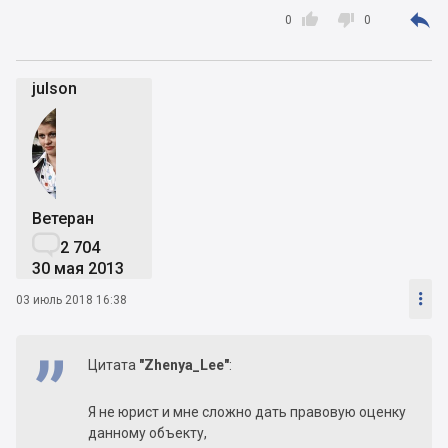



0
0
julson
Ветеран

2 704
30 мая 2013

03 июль 2018 16:38
Цитата
"Zhenya_Lee"
:
Я не юрист и мне сложно дать правовую оценку
данному объекту,