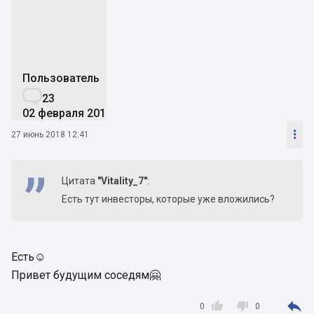
Пользователь

23
02 февраля 2015

27 июнь 2018 12:41
Цитата
"Vitality_7"
:
Есть тут инвесторы, которые уже вложились?
Есть☺️
Привет будущим соседям🤗



0
0