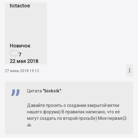
tictactoe
t
Новичок

7
22 мая 2018

27 июнь 2018 19:12
Цитата
"bioksik"
:
Давайте просить о создании закрытой ветки
нашего форума) В правилах написано, что её
могут создать по второй просьбе) Моя первая😉
🙏