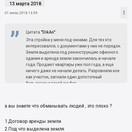
13 марта 2018

01 июль 2018 13:09
Цитата
"DikAn"
:
Эта стройка у меня под окнами. Для тех кто
интересовался, с документами у них не порядок.
Земля выделена под реконструкцию офисного
здания и аренда земли закончилась в начале
года. Продают квартиры уже пол года, а еще
ничего даже не начали делать. Разровняли кое
как участок, загнали один допотопный
бульдозер и такой же бур.
А сегодня рухнул их забор. Упал на площадку
где в буднии дни большой людской трафик, а по
вечерам маленькие дети катаются на
а вы знаете что обманывать людей , это плохо ?
велосипедах и мамочки с колясками
собираются. Так что девизом этой компании
должен стать: «Мы не можем построить даже
1.Договор аренды земли.
забор, не то что дом» ……….....
2.Под что выделена земля.