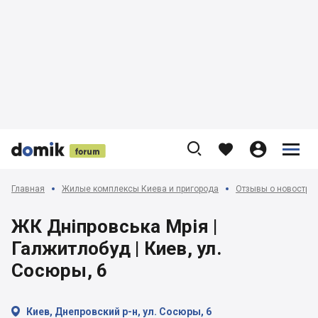











Главная
Жилые комплексы Киева и пригорода
Отзывы о новострой
ЖК Дніпровська Мрія |
Галжитлобуд | Киев, ул.
Сосюры, 6

Киев, Днепровский р-н, ул. Сосюры, 6