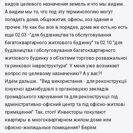
видов целевого назначения земель и что мы видим...
и вид использования.
А видим мы то, что под эту терминологию могут
Ну и про забор , сегодня проезжал мимо
попадать дома, общежития, офисы, хоз здания и
стройплощадки , если не трудно покажите где
прочее. Ну как бы все в порядке, дома же есть,но есть
именно упал забор , ничего не заметил ((
ещё 02.03 -"для будівництва та обслуговування
багатоквартирного житлового будинку" та 02.10 "для
будівництва і обслуговування багатоквартирного
житлового будинку з об'єктами торгово-розважальної
та ринкової інвраструктури". У меня уже возникает
вопрос по целевому назначению? А у вас?!
Идём дальше... "Вид використання - для реконструкції
існуючої адмінбудівлі з організацією закладів
громадського харчування та для реконструкції під
адміністративно-офісний центр та під офісно-житлові
приміщення". Так, стоп! Инвесторы покупают
квартиры в многоквартирном жилом доме или
офисно-жилищьные помещения? Берём