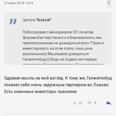

27 июнь 2018 19:04
Цитата
"bioksik"
:
Побеседовав с менеджером ОП, почитав
форумы Багговутовского и Бережанского, мы
приняли решение не дожидаться всех ТУшек и
инвестировать на этом этапе, пока цена
вкусненькая)) Мы решили довериться
Галжитлобуду)) Ведь не подвел же первых
инвесторов Багговутовского и Бережанского с
получением разрешения
Здравая мысль на мой взгляд. К тому же, Галжитлобуд
показал себя очень надежным партнером во Львове.
Есть знакомые инвесторы-львовяне.



0
0