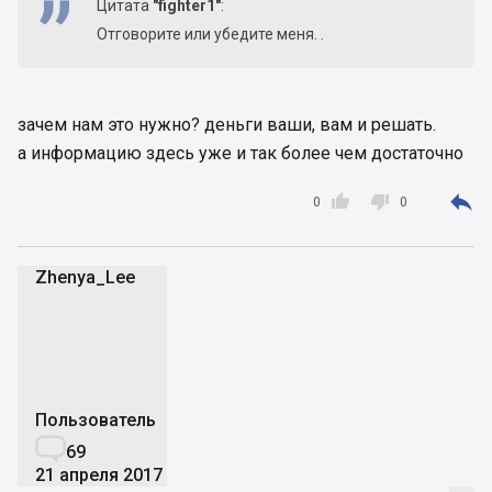
Цитата
"fighter1"
:
Отговорите или убедите меня. .
зачем нам это нужно? деньги ваши, вам и решать.
а информацию здесь уже и так более чем достаточно



0
0
Zhenya_Lee
Z
Пользователь

69
21 апреля 2017