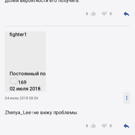
долей вероятности его получить.



0
0
fighter1
f
Постоянный пользователь

169
02 июля 2018

04 июль 2018 08:06
Zhenya_Lee↑не вижу проблемы.



0
0