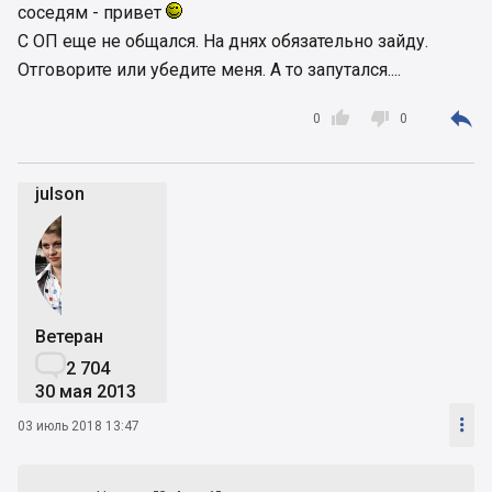
соседям - привет
С ОП еще не общался. На днях обязательно зайду.
Отговорите или убедите меня. А то запутался....



0
0
julson
Ветеран

2 704
30 мая 2013

03 июль 2018 13:47