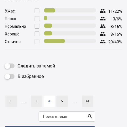

Ужас

11/22%

Плохо

3/6%

Нормально

8/16%

Хорошо

8/16%

Отлично

20/40%
Следить за темой
В избранное

1
. . .
3
4
5
. . .
41
