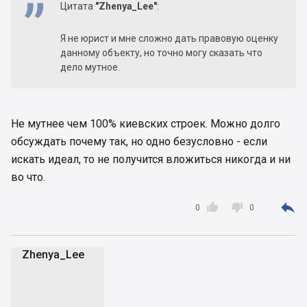
Цитата
"Zhenya_Lee"
:
Я не юрист и мне сложно дать правовую оценку
данному объекту, но точно могу сказать что
дело мутное.
Не мутнее чем 100% киевских строек. Можно долго
обсуждать почему так, но одно безусловно - если
искать идеал, то не получится вложиться никогда и ни
во что.



0
0
Zhenya_Lee
Z