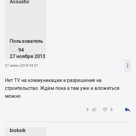
Acoustic
A
Пользователь

94
27 ноября 2013

27 июнь 2018 09:51
Нет ТУ на коммуникации и разрешения на
строительство. Ждём пока а там уже и вложиться
можно



0
0
bioksik
b