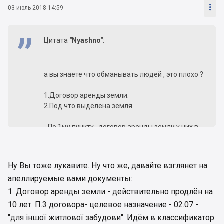

03 июль 2018 14:59
Цитата
"Nyashno"
:
а вы знаете что обманывать людей , это плохо ?
1.Договор аренды земли.
2.Под что выделена земля.
- По 1му пункту , договор аренды земли у них в
порядке и продлён на 10 лет. Сделайте так же
как я , позвоните в ОП , вам отправят его на
почту.
Ну Вы тоже лукавите. Ну что же, давайте взглянет на
- "Незнание закона не освобождает от
апеллируемые вами документы:
ответственности" так вот к чему это я , если вы
не разбираетесь в законодательстве , а лишь бы
1. Договор аренды земли - действительно продлён на
написать гневный комментарий на форуме, то
10 лет. П.3 договора- целевое назначение - 02.07 -
изучите договор аренды земли , там все четко и
"для іншої житлової забудови". Идём в классификатор
ясно написано , про целевое назначение земли