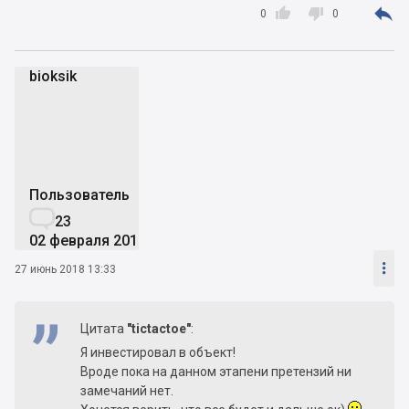



0
0
bioksik
b
Пользователь

23
02 февраля 2015

27 июнь 2018 13:33
Цитата
"tictactoe"
:
Я инвестировал в объект!
Вроде пока на данном этапени претензий ни
замечаний нет.