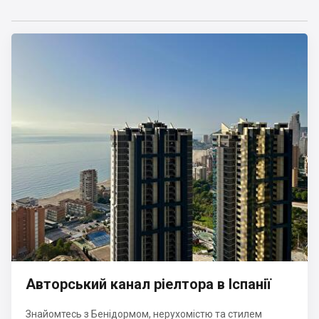
Авторський канал ріелтора в Іспанії
Знайомтесь з Бенідормом, нерухомістю та стилем