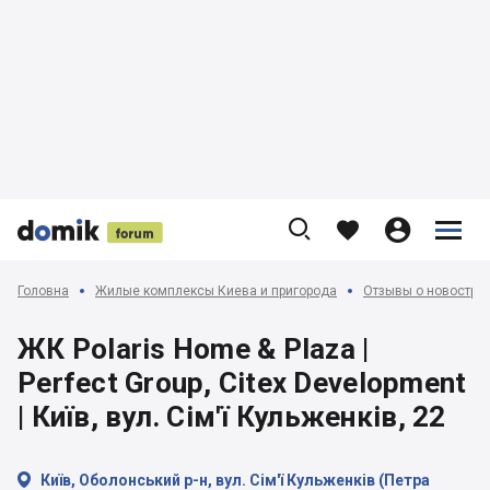











Головна
Жилые комплексы Киева и пригорода
Отзывы о новострой
ЖК Polaris Home & Plaza |
Perfect Group, Citex Development
| Київ, вул. Сім'ї Кульженків, 22

Київ, Оболонський р-н, вул. Сім'ї Кульженків (Петра