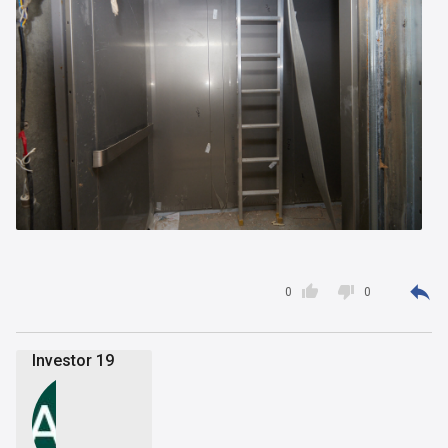



0
0
Investor 19