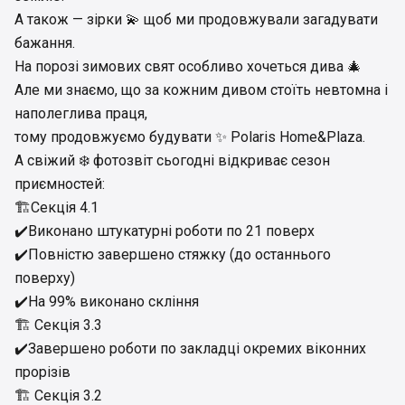
А також — зірки 💫 щоб ми продовжували загадувати
бажання.
На порозі зимових свят особливо хочеться дива 🎄
Але ми знаємо, що за кожним дивом стоїть невтомна і
наполеглива праця,
тому продовжуємо будувати ✨ Polaris Home&Plaza.
А свіжий ❄️ фотозвіт сьогодні відкриває сезон
приємностей:
🏗Секція 4.1
✔️Виконано штукатурні роботи по 21 поверх
✔️Повністю завершено стяжку (до останнього
поверху)
✔️На 99% виконано скління
🏗 Секція 3.3
✔️Завершено роботи по закладці окремих віконних
прорізів
🏗 Секція 3.2