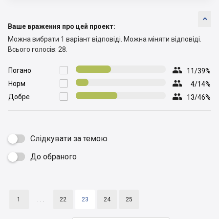

Ваше враження про цей проект:
Можна вибрати 1 варіант відповіді.
Можна міняти відповіді.
Всього голосів: 28.

Погано

11/39%

Норм

4/14%

Добре

13/46%
Слідкувати за темою
До обраного

1
. . .
22
23
24
25