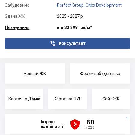
Забудовник
Perfect Group
,
Citex Development
Здача ЖК
2025 - 2027 р.
Планування
від 33 399 грн/м²

Консультант
Новини ЖК
Форум забудовника
Карточка Домік
Карточка ЛУН
Сайт ЖК





80
Індекс
надійності
з 220