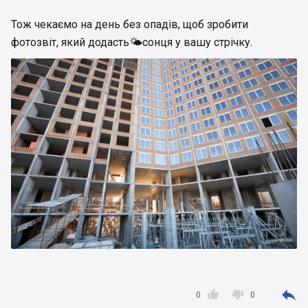
Тож чекаємо на день без опадів, щоб зробити
фотозвіт, який додасть🌤сонця у вашу стрічку.



0
0