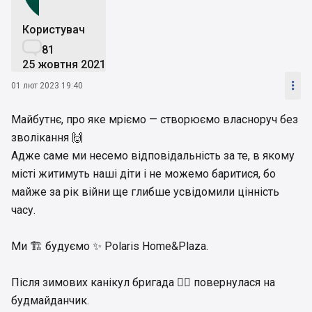
Користувач

81
25 жовтня 2021

01 лют 2023 19:40
Майбутнє, про яке мріємо — створюємо власноруч без
зволікання 🙌
Адже саме ми несемо відповідальність за те, в якому
місті житимуть наші діти і не можемо баритися, бо
майже за рік війни ще глибше усвідомили цінність
часу.
Ми 🏗 будуємо ✨ Polaris Home&Plaza.
Після зимових канікул бригада 👷‍♂️ повернулася на
будмайданчик.