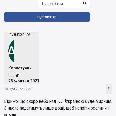

ВІДПОВІСТИ
Investor 19
Користувач

81
25 жовтня 2021

15 груд 2022 10:27
Віримо, що скоро небо над 🇺🇦Україною буде мирним.
З нього падатимуть лише дощі, щоб напоїти рослини і
землю.