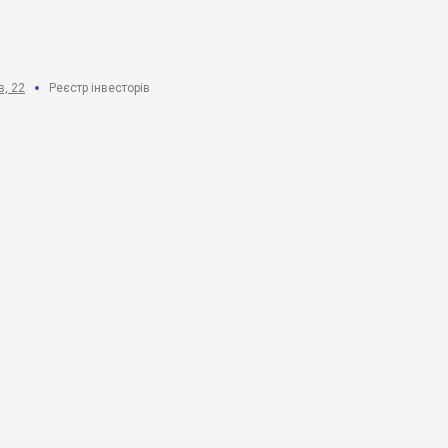
в, 22
Реєстр інвесторів