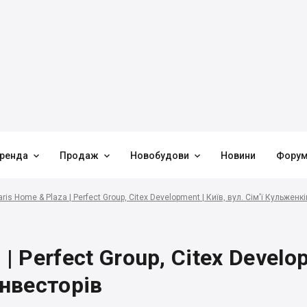



ренда
Продаж
Новобудови
Новини
Фору
ris Home & Plaza | Perfect Group, Citex Development | Київ, вул. Сім'ї Кульженкі
 Perfect Group, Citex Developm
інвесторів