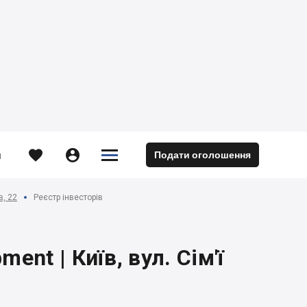





Подати оголошення
м
в, 22
Реєстр інвесторів
ent | Київ, вул. Сім'ї