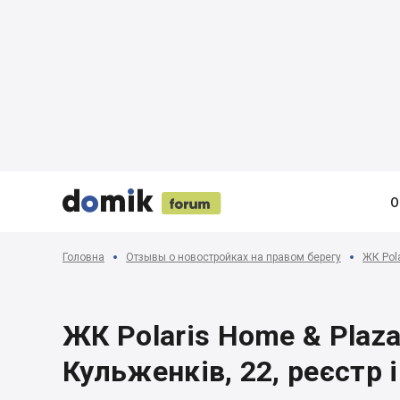





О
Головна
Отзывы о новостройках на правом берегу
ЖК Pola
ЖК Polaris Home & Plaza |
Кульженків, 22, реєстр 