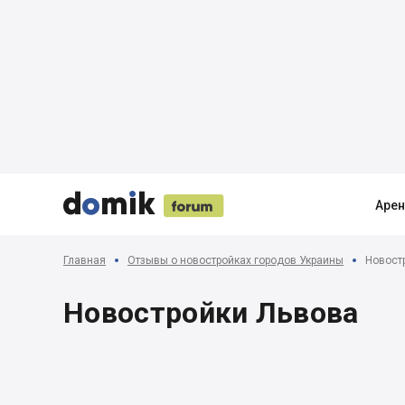





Аре
Главная
Отзывы о новостройках городов Украины
Новост
Новостройки Львова