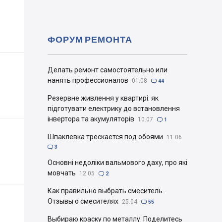
ФОРУМ РЕМОНТА
Делать ремонт самостоятельно или
нанять профессионалов
01.08

44
Резервне живлення у квартирі: як
підготувати електрику до встановлення
інвертора та акумуляторів
10.07

1
Шпаклевка трескается под обоями
11.06

3
Основні недоліки вальмового даху, про які
мовчать
12.05

2
Как правильно выбрать смеситель.
Отзывы о смесителях
25.04

55
Выбираю краску по металлу. Поделитесь