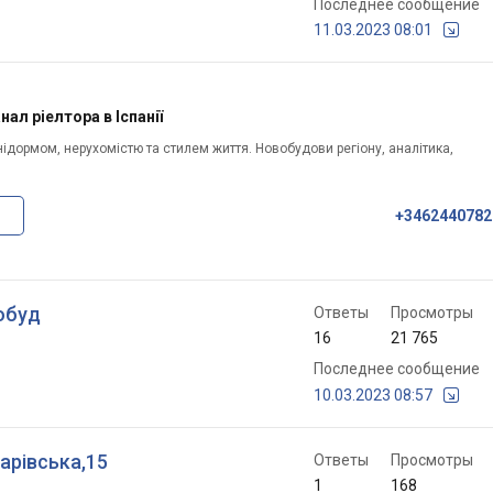
Последнее сообщение
11.03.2023 08:01
ал ріелтора в Іспанії
ідормом, нерухомістю та стилем життя. Новобудови регіону, аналітика,
+3462440782
обуд
Ответы
Просмотры
16
21 765
Последнее сообщение
10.03.2023 08:57
парівська,15
Ответы
Просмотры
1
168