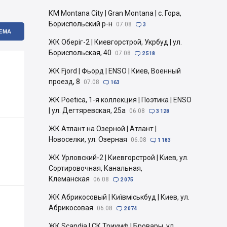
КМ Montana City | Gran Montana | с. Гора,
Бориспольский р-н
07.08

3
ЕМА
ЖК Оберіг-2 | Киевгорстрой, Укрбуд | ул.
Бориспольская, 40
07.08

2 518
ЖК Fjord | Фьорд | ENSO | Киев, Военный
проезд, 8
07.08

163
ЖК Poetica, 1-я коллекция | Поэтика | ENSO
| ул. Дегтяревская, 25а
06.08

3 128
ЖК Атлант на Озерной | Атлант |
Новоселки, ул. Озерная
06.08

1 183
ЖК Урловский-2 | Киевгорстрой | Киев, ул.
Сортировочная, Канальная,
Клеманская
06.08

2 075
ЖК Абрикосовый | Київміськбуд | Киев, ул.
Абрикосовая
06.08

2 074
ЖК Scandia | СК Триумф | Бровары, ул.