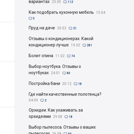
вариантах
23.05

112
Как подобрать кухонную мебель
15.04

5
Пруд на даче
20.02

21
Отзывы о кондиционерах. Какой
кондиционер лучше
19.02

281
Болит спина
11.02

74
Выбор ноутбука. Отзывы о
ноутбуках
24.01

80
Постройка бани
20.12

18
Где найти качественные полотенца?
04.09

2
Орхидеи. Как ухаживать за
орхидеями
29.08

18
Выбор пылесоса. Отзывы о ваших
пылесосах
26.08

66