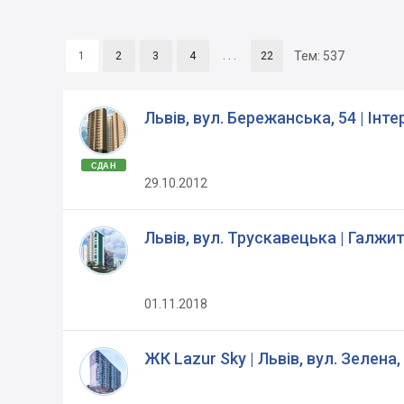
Тем:
537
1
2
3
4
. . .
22
Львів, вул. Бережанська, 54 | Інт
СДАН
29.10.2012
Львів, вул. Трускавецька | Галжи
01.11.2018
ЖК Lazur Sky | Львів, вул. Зелена,