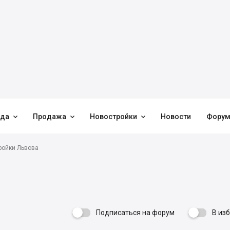



нда
Продажа
Новостройки
Новости
Фору
ройки Львова
Подписаться на форум
В из
