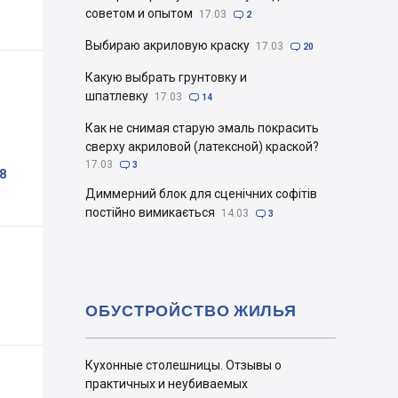
советом и опытом
17.03

2
Выбираю акриловую краску
17.03

20
Какую выбрать грунтовку и
шпатлевку
17.03

14
Как не снимая старую эмаль покрасить
сверху акриловой (латексной) краской?
17.03

3
8
Диммерний блок для сценічних софітів
постійно вимикається
14.03

3
ОБУСТРОЙСТВО ЖИЛЬЯ
Кухонные столешницы. Отзывы о
практичных и неубиваемых