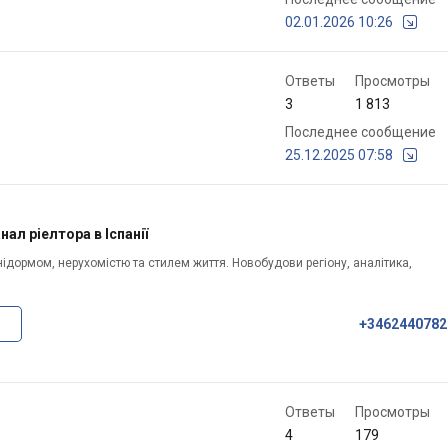
02.01.2026 10:26
Ответы
Просмотры
3
1 813
Последнее сообщение
25.12.2025 07:58
ал ріелтора в Іспанії
ідормом, нерухомістю та стилем життя. Новобудови регіону, аналітика,
+3462440782
Ответы
Просмотры
4
179