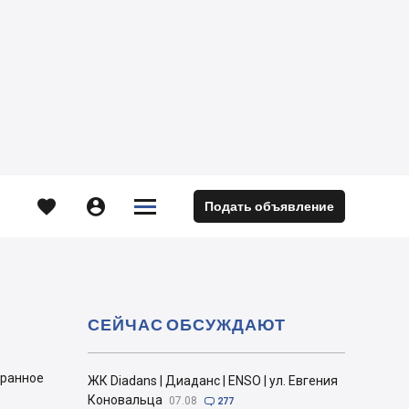





Подать объявление
м
СЕЙЧАС ОБСУЖДАЮТ
бранное
ЖК Diadans | Диаданс | ENSO | ул. Евгения
Коновальца
07.08

277