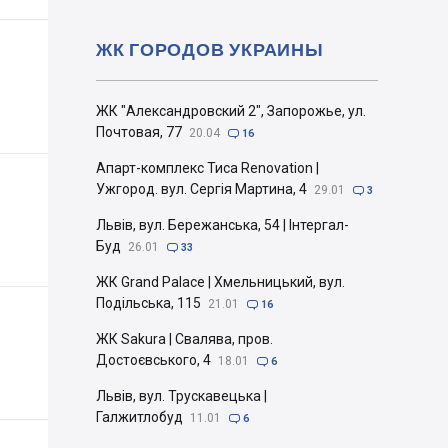
ЖК ГОРОДОВ УКРАИНЫ
ЖК "Александровский 2", Запорожье, ул.
Почтовая, 77
20.04

16
Апарт-комплекс Тиса Renovation |
Ужгород. вул. Сергія Мартина, 4
29.01

3
Львів, вул. Бережанська, 54 | Інтергал-
Буд
26.01

33
ЖК Grand Palace | Хмельницький, вул.
Подільська, 115
21.01

16
ЖК Sakura | Свалява, пров.
Достоєвського, 4
18.01

6
Львів, вул. Трускавецька |
Галжитлобуд
11.01

6