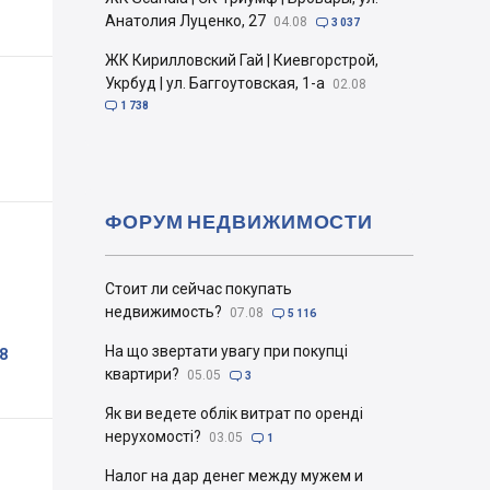
Анатолия Луценко, 27
04.08

3 037
ЖК Кирилловский Гай | Киевгорстрой,
Укрбуд | ул. Баггоутовская, 1-а
02.08

1 738
ФОРУМ НЕДВИЖИМОСТИ
Стоит ли сейчас покупать
недвижимость?
07.08

5 116
На що звертати увагу при покупці
8
квартири?
05.05

3
Як ви ведете облік витрат по оренді
нерухомості?
03.05

1
Налог на дар денег между мужем и