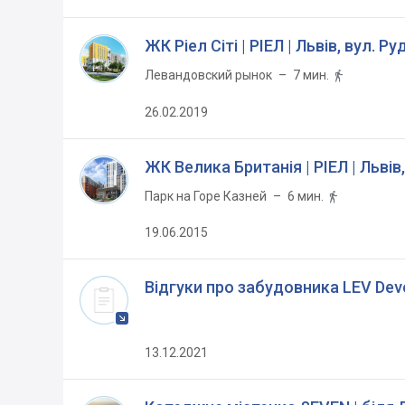
ЖК Ріел Сіті | РІЕЛ | Львів, вул. Р
Левандовский рынок
– 7 мин.

26.02.2019
ЖК Велика Британія | РІЕЛ | Львів
Парк на Горе Казней
– 6 мин.

19.06.2015
Відгуки про забудовника LEV Dev
13.12.2021