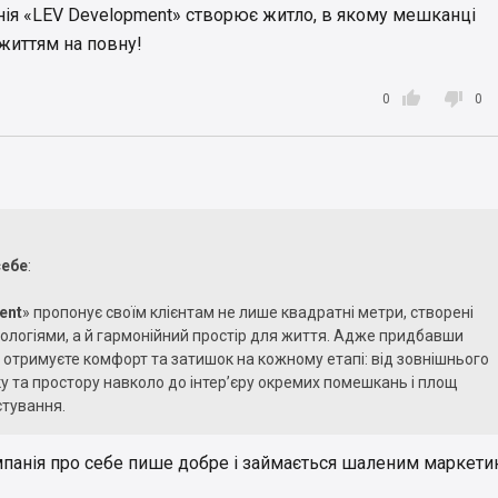
ія «LEV Development» створює житло, в якому мешканці
життям на повну!


0
0
себе
:
ent
» пропонує своїм клієнтам не лише квадратні метри, створені
ологіями, а й гармонійний простір для життя. Адже придбавши
и отримуєте комфорт та затишок на кожному етапі: від зовнішнього
у та простору навколо до інтер’єру окремих помешкань і площ
стування.
компанія «LEV Development» створює житло, в якому мешканці
панія про себе пише добре і займається шаленим маркети
муться життям на повну!