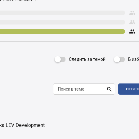



Следить за темой
В из


ОТВЕТ
ка LEV Development