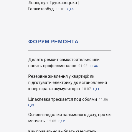
Львів, вул. Трускавецька |
Галжитлобуд
11.01

6
ФОРУМ РЕМОНТА
Делать ремонт самостоятельно или
нанять профессионалов
01.08

44
Резервне живлення у квартирі: як
підготувати електрику до встановлення
інвертора та акумуляторів
10.07

1
Шпаклевка трескается под обоями
11.06

3
Основні недоліки вальмового даху, про які
мовчать
12.05

2
Как правильно выбрать смеситель.