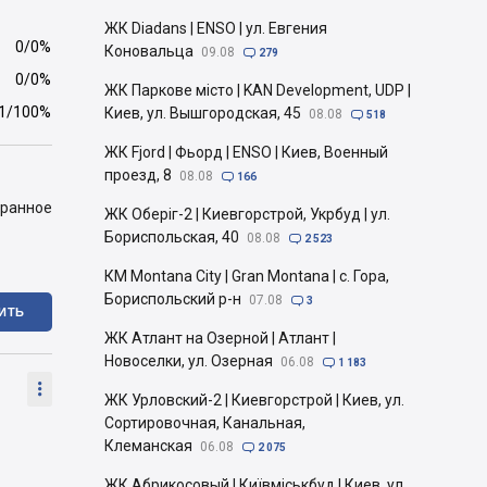
ЖК Diadans | ENSO | ул. Евгения
0/0%
Коновальца
09.08

279
0/0%
ЖК Паркове місто | KAN Development, UDP |
1/100%
Киев, ул. Вышгородская, 45
08.08

518
ЖК Fjord | Фьорд | ENSO | Киев, Военный
проезд, 8
08.08

166
бранное
ЖК Оберіг-2 | Киевгорстрой, Укрбуд | ул.
Бориспольская, 40
08.08

2 523
КМ Montana City | Gran Montana | с. Гора,
Бориспольский р-н
07.08

3
ИТЬ
ЖК Атлант на Озерной | Атлант |
Новоселки, ул. Озерная
06.08

1 183

ЖК Урловский-2 | Киевгорстрой | Киев, ул.
Сортировочная, Канальная,
Клеманская
06.08

2 075
ЖК Абрикосовый | Київміськбуд | Киев, ул.