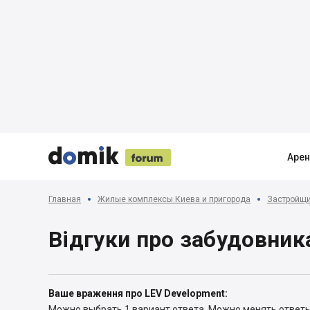





Аре
Главная
Жилые комплексы Киева и пригорода
Застройщ
Відгуки про забудовник
Ваше враження про LEV Development:
Можно выбрать 1 вариант ответа.
Можно менять ответ