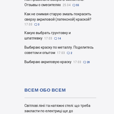
Отзывы о смесителях
25.04

55
Как не снимая старую эмаль покрасить
сверху акриловой (латексной) краской?
17.03

3
Какую выбрать грунтовку и
шпатлевку
17.03

14
Выбираю краску по металлу. Поделитесь
советом и опытом
17.03

2
Выбираю акриловую краску
17.03

20
ВСЕМ ОБО ВСЕМ
Світлові лінії та натяжні стелі: що треба
закласти по електриці ще до