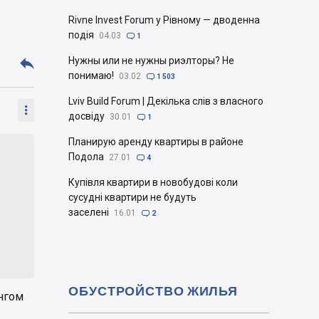
Rivne Invest Forum у Рівному — дводенна
подія
04.03

1

Нужны или не нужны риэлторы? Не
понимаю!
03.02

1 503
Lviv Build Forum | Декілька слів з власного

досвіду
30.01

1
Планирую аренду квартиры в районе
Подола
27.01

4
Купівля квартири в новобудові коли
сусудні квартири не будуть
заселені
16.01

2
ОБУСТРОЙСТВО ЖИЛЬЯ
нгом