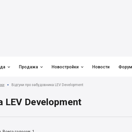



нда
Продажа
Новостройки
Новости
Фору
ики
Відгуки про забудовника LEV Development
а LEV Development
ы.
Всего голосов: 1.