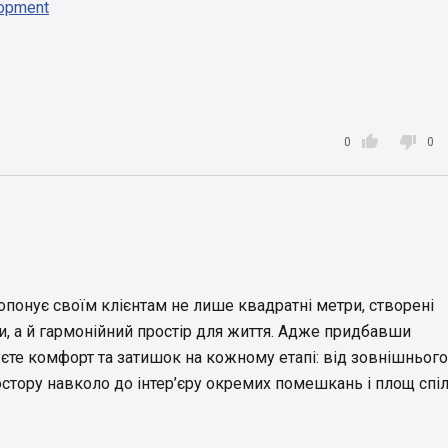
opment


0
0
опонує своїм клієнтам не лише квадратні метри, створені
и, а й гармонійний простір для життя. Адже придбавши
уєте комфорт та затишок на кожному етапі: від зовнішнього
остору навколо до інтер’єру окремих помешкань і площ спі