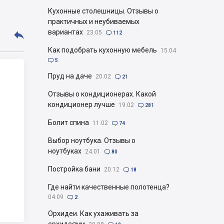
Кухонные столешницы. Отзывы о
практичных и неубиваемых
вариантах

23.05

112
Как подобрать кухонную мебель
15.04

5
Пруд на даче
20.02

21
Отзывы о кондиционерах. Какой
кондиционер лучше
19.02

281
Болит спина
11.02

74
Выбор ноутбука. Отзывы о
ноутбуках
24.01

80
Постройка бани
20.12

18
Где найти качественные полотенца?
04.09

2
Орхидеи. Как ухаживать за