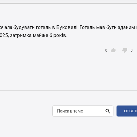
очала будувати готель в Буковелі. Готель мав бути зданим 
025, затримка майже 6 років.


0
0

ОТВЕТ