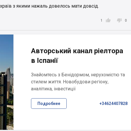
храїв з якими нажаль довелось мати довсід.


1
0
Авторський канал ріелтора
в Іспанії
Знайомтесь з Бенідормом, нерухомістю та
стилем життя. Новобудови регіону,
аналітика, інвестиції
Подробнее
+34624407828