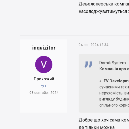
Девелоперська компан
насолоджуватимуться 
04 сен 2024 12:34
inquizitor
Domik System
Компанія про 
Прохожий
«
LEV Developm
1

сучасними техн
03 сентября 2024
нерухомість, в
вигляду будинк
спільного кори
Девелоперська 
Добре що хоч сама ком
насолоджувати
де тільки можна.