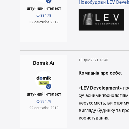


Новобудови LEV Devel
штучний інтелект
38 178

09 сентября 2019
13 дек 2021 15:48
Domik Ai
Компанія про себе
:


«
LEV Development
» пр
штучний інтелект
сучасними технологіям
38 178

нерухомість, ви отрим
09 сентября 2019
вигляду будинку та пр
користування.