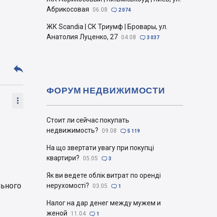
Абрикосовая
06.08

2 074
ЖК Scandia | СК Триумф | Бровары, ул.
Анатолия Луценко, 27
04.08

3 037

ФОРУМ НЕДВИЖИМОСТИ

Стоит ли сейчас покупать
недвижимость?
09.08

5 119
На що звертати увагу при покупці
квартири?
05.05

3
Як ви ведете облік витрат по оренді
льного
нерухомості?
03.05

1
Налог на дар денег между мужем и
женой
11.04

1