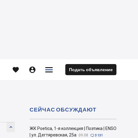





Подать объявление
м
СЕЙЧАС ОБСУЖДАЮТ

ЖК Poetica, 1-я коллекция | Поэтика | ENSO
| ул. Дегтяревская, 25а
09.08

3 131