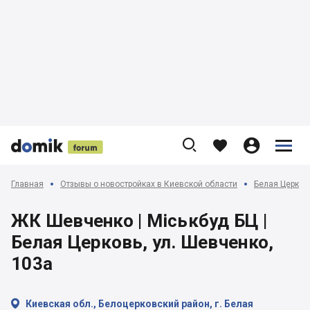











Главная
Отзывы о новостройках в Киевской области
Белая Церковь
ЖК Шевченко | Міськбуд БЦ |
Белая Церковь, ул. Шевченко,
103а

Киевская обл., Белоцерковский район, г. Белая