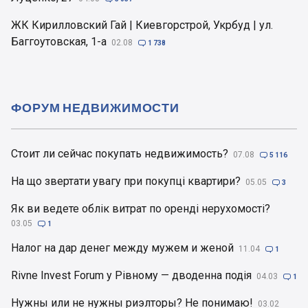
ЖК Кирилловский Гай | Киевгорстрой, Укрбуд | ул.
Баггоутовская, 1-а
02.08

1 738
ФОРУМ НЕДВИЖИМОСТИ
Стоит ли сейчас покупать недвижимость?
07.08

5 116
На що звертати увагу при покупці квартири?
05.05

3
Як ви ведете облік витрат по оренді нерухомості?
03.05

1
Налог на дар денег между мужем и женой
11.04

1
Rivne Invest Forum у Рівному — дводенна подія
04.03

1
Нужны или не нужны риэлторы? Не понимаю!
03.02