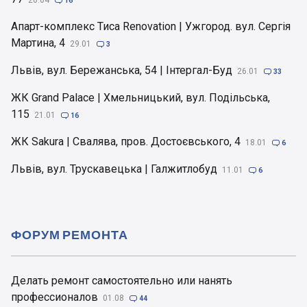
20.04

16
Апарт-комплекс Тиса Renovation | Ужгород. вул. Сергія
Мартина, 4
29.01

3
Львів, вул. Бережанська, 54 | Інтергал-Буд
26.01

33
ЖК Grand Palace | Хмельницький, вул. Подільська,
115
21.01

16
ЖК Sakura | Свалява, пров. Достоєвського, 4
18.01

6
Львів, вул. Трускавецька | Галжитлобуд
11.01

6
ФОРУМ РЕМОНТА
Делать ремонт самостоятельно или нанять
профессионалов
01.08

44