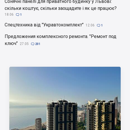
Сонячні панелі для приватного будинку у Львові:
скільки коштує, скільки заощадите і як це працює?
18.06

1
Спецтехника від "Укравтокомплект"
12.06

1
Предложения комплексного ремонта. "Ремонт под
ключ"
27.05

201