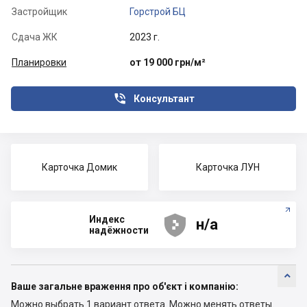
Застройщик
Горстрой БЦ
Сдача ЖК
2023 г.
Планировки
от 19 000 грн/м²

Консультант
Карточка Домик
Карточка ЛУН





Индекс
н/а
надёжности

Ваше загальне враження про об'єкт і компанію:
Можно выбрать 1 вариант ответа.
Можно менять ответы.