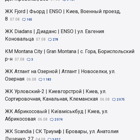
ЖК Fjord | Фьорд | ENSO | Киев, Военный проезд,
8
07.08

165
ЖК Diadans | Диаданс | ENSO | ул. Евгения
Коновальца
07.08

278
КМ Montana City | Gran Montana | с. Гора, Бориспольский
р-н
07.08

3
ЖК Атлант на Озерной | Атлант | Новоселки, ул.
Озерная
06.08

1 183
ЖК Урловский-2 | Киевгорстрой | Киев, ул.
Сортировочная, Канальная, Клеманская
06.08

2 075
ЖК Абрикосовый | Київміськбуд | Киев, ул.
Абрикосовая
06.08

2 074
ЖК Scandia | СК Триумф | Бровары, ул. Анатолия
Луценко, 27
04.08

3 037