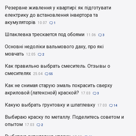
Резервне живлення у квартирі: як підготувати
електрику до встановлення інвертора та
акумуляторів
10.07

1
Шпаклевка трескается под обоями
11.06

3
Основні недоліки вальмового даху, про які
мовчать
12.05

2
Как правильно выбрать смеситель. Отзывы о
смесителях
25.04

55
Как не снимая старую эмаль покрасить сверху
акриловой (латексной) краской?
17.03

3
Какую выбрать грунтовку и шпатлевку
17.03

14
Выбираю краску по металлу. Поделитесь советом и
опытом
17.03

2