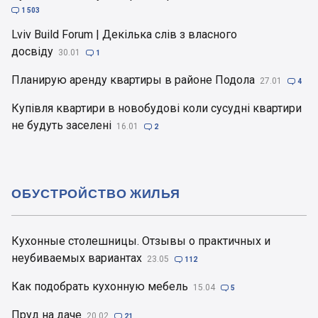

1 503
Lviv Build Forum | Декілька слів з власного
досвіду
30.01

1
Планирую аренду квартиры в районе Подола
27.01

4
Купівля квартири в новобудові коли сусудні квартири
не будуть заселені
16.01

2
ОБУСТРОЙСТВО ЖИЛЬЯ
Кухонные столешницы. Отзывы о практичных и
неубиваемых вариантах
23.05

112
Как подобрать кухонную мебель
15.04

5
Пруд на даче
20.02

21