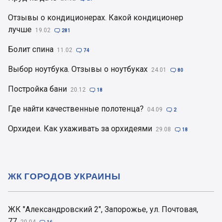
Отзывы о кондиционерах. Какой кондиционер
лучше
19.02

281
Болит спина
11.02

74
Выбор ноутбука. Отзывы о ноутбуках
24.01

80
Постройка бани
20.12

18
Где найти качественные полотенца?
04.09

2
Орхидеи. Как ухаживать за орхидеями
29.08

18
ЖК ГОРОДОВ УКРАИНЫ
ЖК "Александровский 2", Запорожье, ул. Почтовая,
77