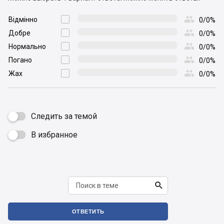

Відмінно

0/0%

Добре

0/0%

Нормально

0/0%

Погано

0/0%

Жах

0/0%
Следить за темой
В избранное


ОТВЕТИТЬ