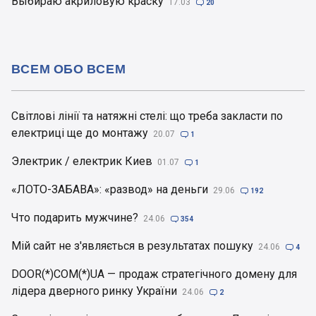
Выбираю акриловую краску
17.03

20
ВСЕМ ОБО ВСЕМ
Світлові лінії та натяжні стелі: що треба закласти по
електриці ще до монтажу
20.07

1
Электрик / електрик Киев
01.07

1
«ЛОТО-ЗАБАВА»: «развод» на деньги
29.06

192
Что подарить мужчине?
24.06

354
Мій сайт не з'являється в результатах пошуку
24.06

4
DOOR(*)COM(*)UA — продаж стратегічного домену для
лідера дверного ринку України
24.06

2