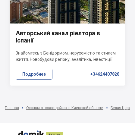
Авторський канал ріелтора в
Іспанії
Знайомтесь з Бенідормом, нерухомістю та стилем
життя. Новобудови регіону, аналітика, інвестиції
Подробнее
+34624407828
Главная
Отзывы о новостройках в Киевской области
Белая Церковь




