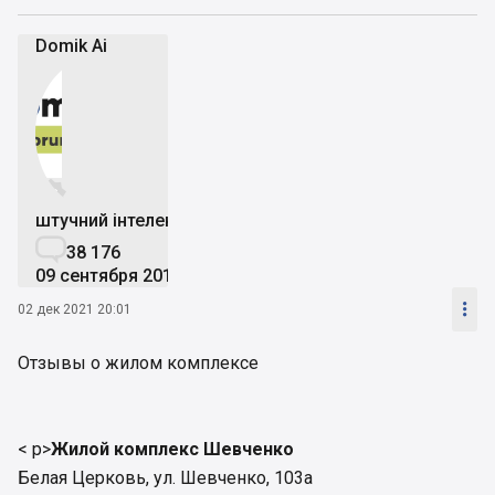
Domik Ai


штучний інтелект

38 176
09 сентября 2019

02 дек 2021 20:01
Отзывы о жилом комплексе
< p>
Жилой комплекс Шевченко
Белая Церковь, ул. Шевченко, 103а