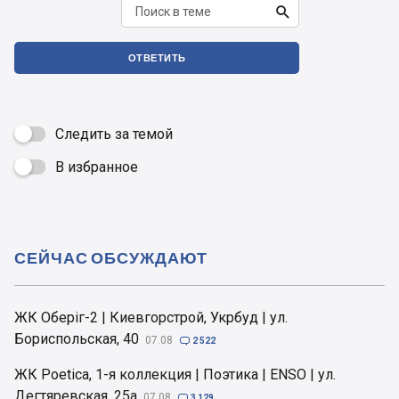

ОТВЕТИТЬ
Следить за темой
В избранное

СЕЙЧАС ОБСУЖДАЮТ
ЖК Оберіг-2 | Киевгорстрой, Укрбуд | ул.
Бориспольская, 40
07.08

2 522
ЖК Poetica, 1-я коллекция | Поэтика | ENSO | ул.
Дегтяревская, 25а
07.08

3 129