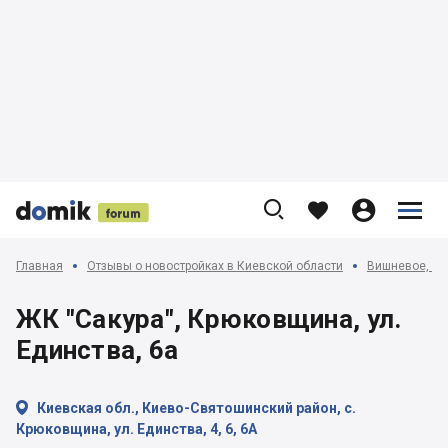











Главная
Отзывы о новостройках в Киевской области
Вишневое, Кр
ЖК "Сакура", Крюковщина, ул.
Единства, 6а

Киевская обл., Киево-Святошинский район, с.
Крюковщина, ул. Единства, 4, 6, 6А