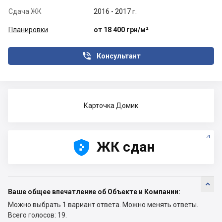
Сдача ЖК
2016 - 2017 г.
Планировки
от 18 400 грн/м²

Консультант
Карточка Домик





ЖК сдан

Ваше общее впечатление об Объекте и Компании:
Можно выбрать 1 вариант ответа.
Можно менять ответы.
Всего голосов: 19.