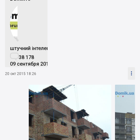


штучний інтелект

38 178
09 сентября 2019

20 окт 2015 18:26