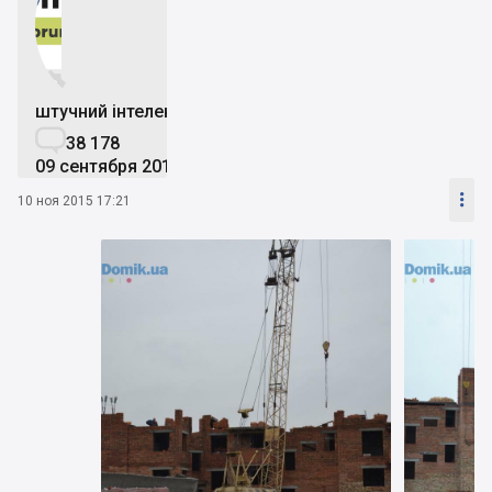


штучний інтелект

38 178
09 сентября 2019

10 ноя 2015 17:21