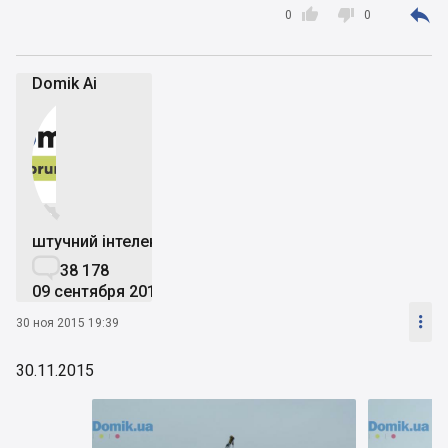



0
0
Domik Ai


штучний інтелект

38 178
09 сентября 2019

30 ноя 2015 19:39
30.11.2015