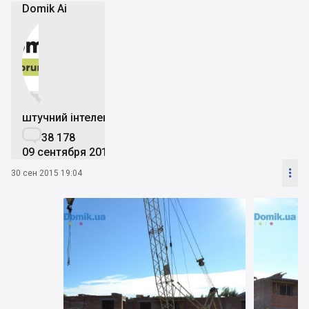
Domik Ai


штучний інтелект

38 178
09 сентября 2019

30 сен 2015 19:04