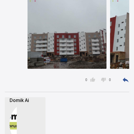



0
0
Domik Ai