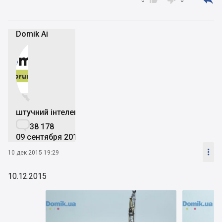



0
0
Domik Ai


штучний інтелект

38 178
09 сентября 2019

10 дек 2015 19:29
10.12.2015