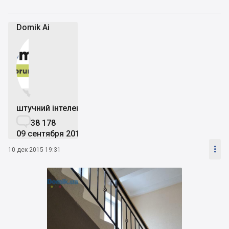
Domik Ai


штучний інтелект

38 178
09 сентября 2019

10 дек 2015 19:31