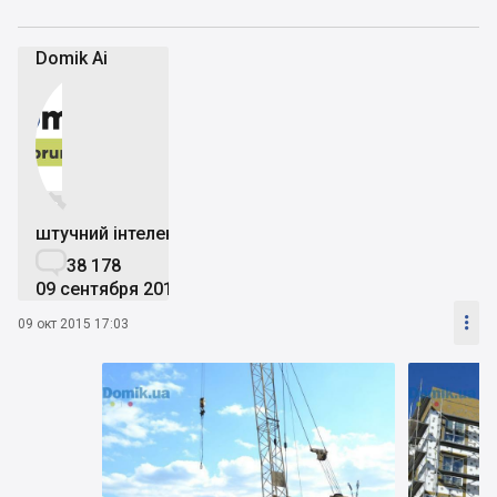
Domik Ai


штучний інтелект

38 178
09 сентября 2019

09 окт 2015 17:03