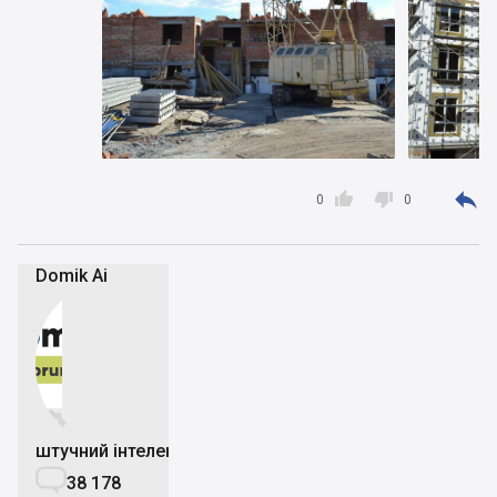



0
0
Domik Ai


штучний інтелект

38 178