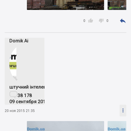



0
0
Domik Ai


штучний інтелект

38 178
09 сентября 2019

20 ноя 2015 21:35