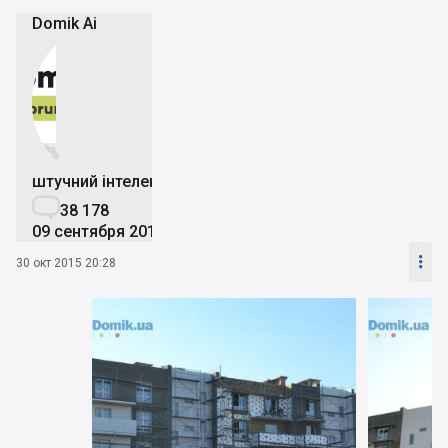
Domik Ai


штучний інтелект

38 178
09 сентября 2019

30 окт 2015 20:28