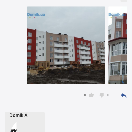



0
0
Domik Ai