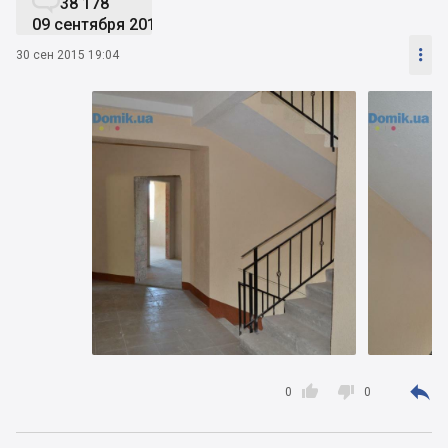
38 178
09 сентября 2019

30 сен 2015 19:04



0
0