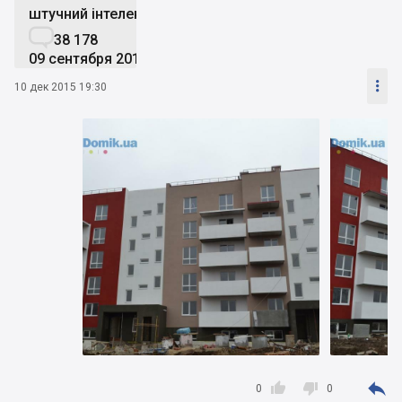
штучний інтелект

38 178
09 сентября 2019

10 дек 2015 19:30



0
0