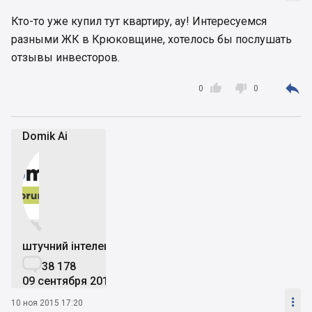
Кто-то уже купил тут квартиру, ау! Интересуемся
разными ЖК в Крюковщине, хотелось бы послушать
отзывы инвесторов.



0
0
Domik Ai


штучний інтелект

38 178
09 сентября 2019

10 ноя 2015 17:20