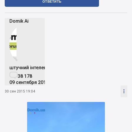
ОТВЕТИТЬ
Domik Ai


штучний інтелект

38 178
09 сентября 2019

30 сен 2015 19:04