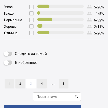

Ужас

5/26%

Плохо

1/5%

Нормально

6/32%

Хорошо

2/11%

Отлично

5/26%
Следить за темой
В избранное

1
2
3
4
. . .
8
