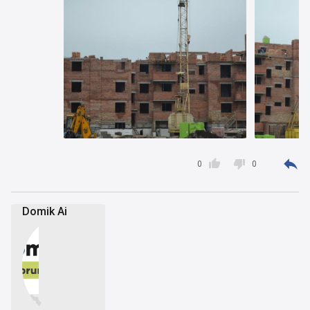



0
0
Domik Ai

