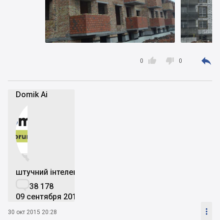



0
0
Domik Ai


штучний інтелект

38 178
09 сентября 2019

30 окт 2015 20:28