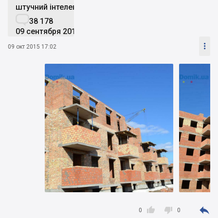
штучний інтелект

38 178
09 сентября 2019

09 окт 2015 17:02



0
0