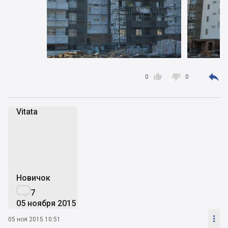



0
0
Vitata
V
Новичок

7
05 ноября 2015

05 ноя 2015 10:51