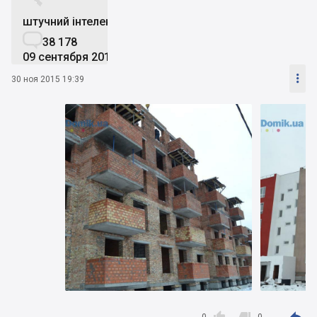


штучний інтелект

38 178
09 сентября 2019

30 ноя 2015 19:39