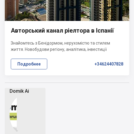
Авторський канал ріелтора в Іспанії
Знайомтесь з Бенідормом, нерухомістю та стилем
життя. Новобудови регіону, аналітика, інвестиції
Подробнее
+34624407828
Domik Ai

