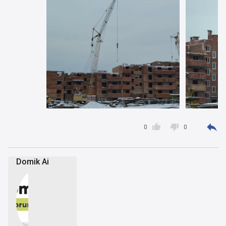



0
0
Domik Ai