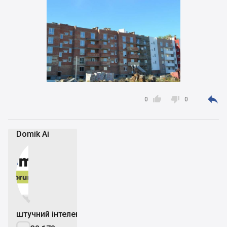



0
0
Domik Ai


штучний інтелект
