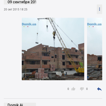
09 сентября 2019

20 окт 2015 18:25



0
0
Domik Ai