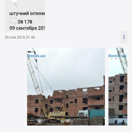


штучний інтелект

38 178
09 сентября 2019

20 ноя 2015 21:36