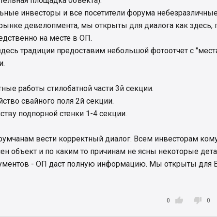
ительная площадка объекта).
ные инвесторы и все посетители форума небезразличные
рынке девелопмента, мы открыты для диалога как здесь, 
едственно на месте в ОП.
десь традиции предоставим небольшой фотоотчет с "мест
и.
ные работы стилобатной части 3й секции.
йство свайного поля 2й секции.
ству подпорной стенки 1-4 секции.
румчанам вести корректный диалог. Всем инвесторам ком
ен объект и по каким то причинам не ясны некоторые дет
кументов - ОП даст полную информацию. Мы открыты для В


0
0