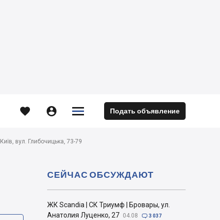





Подать объявление
м
 Київ, вул. Глибочицька, 73-79
СЕЙЧАС ОБСУЖДАЮТ
ЖК Scandia | СК Триумф | Бровары, ул.
Анатолия Луценко, 27
04.08

3 037