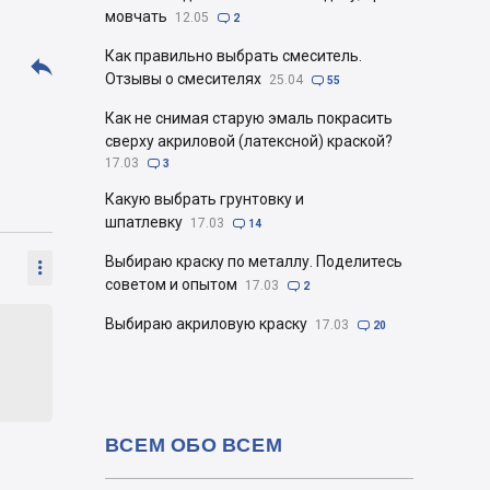
мовчать
12.05

2
Как правильно выбрать смеситель.

Отзывы о смесителях
25.04

55
Как не снимая старую эмаль покрасить
сверху акриловой (латексной) краской?
17.03

3
Какую выбрать грунтовку и
шпатлевку
17.03

14
Выбираю краску по металлу. Поделитесь

советом и опытом
17.03

2
Выбираю акриловую краску
17.03

20
ВСЕМ ОБО ВСЕМ