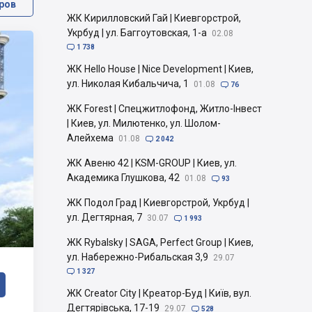
ров
ЖК Кирилловский Гай | Киевгорстрой,
Укрбуд | ул. Баггоутовская, 1-а
02.08

1 738
ЖК Hello House | Nice Development | Киев,
ул. Николая Кибальчича, 1
01.08

76
ЖК Forest | Спецжитлофонд, Житло-Інвест
| Киев, ул. Милютенко, ул. Шолом-
Алейхема
01.08

2 042
ЖК Авеню 42 | KSM-GROUP | Киев, ул.
Академика Глушкова, 42
01.08

93
ЖК Подол Град | Киевгорстрой, Укрбуд |
ул. Дегтярная, 7
30.07

1 993
ЖК Rybalsky | SAGA, Perfect Group | Киев,
ул. Набережно-Рибальская 3,9
29.07

1 327
ЖК Creator City | Креатор-Буд | Київ, вул.
Дегтярівська, 17-19
29.07

528