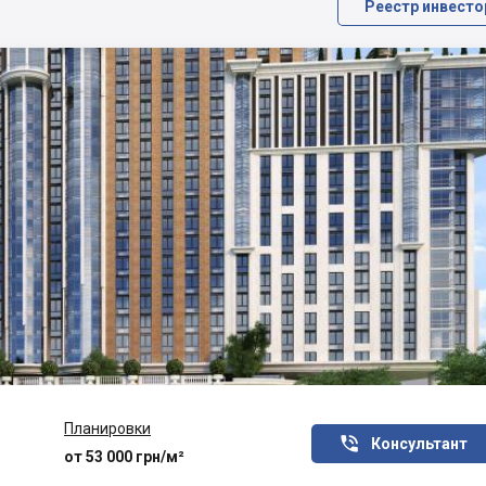
Реестр инвесто
Планировки

Консультант
от 53 000 грн/м²