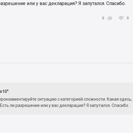
и разрешение или у вас декларация? Я запутался. Спасибо.


0
0
n10"
:
прокомментируйте ситуацию с категорией сложности. Какая здесь,
. Есть ли разрешение или у вас декларация? Я запутался. Спасибо.