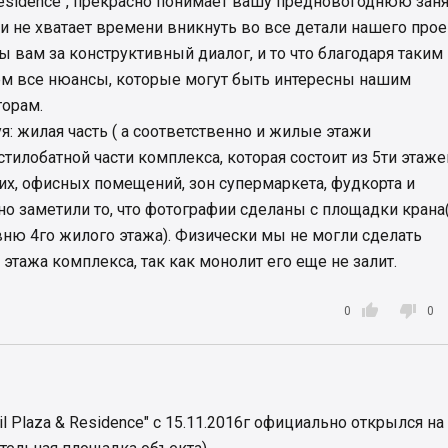
Residence", прекрасно понимает вашу предновогоднюю зан
ки не хватает времени вникнуть во все детали нашего прое
 вам за конструктивный диалог, и то что благодаря таким
м все нюансы, которые могут быть интересны нашим
орам.
я: жилая часть ( а соответственно и жилые этажи
на стилобатной части комплекса, которая состоит из 5ти этаже
х, офисных помещений, зон супермаркета, фудкорта и
но заметили то, что фотографии сделаны с площадки крана(
вню 4го жилого этажа). Физически мы не могли сделать
 этажа комплекса, так как монолит его еще не залит.


0
0
 Plaza & Residence" с 15.11.2016г официально открылся на 