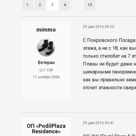
1
2
3
4
. . .
13
29 дек 2016 09:23
mimmo
С Покровского Посада
этажа, а не с 18, как 
только стилобат на 7 э
Ветеран
Плазы не будет даже н
1 109

шикарными панорамным
17 ноября 2006
как вы правильно заме
отсчет этажности свер
29 дек 2016 09:41
ОП «PodilPlaza
Residence»