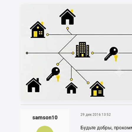
29 дек 2016 13:52
samson10
Будьте добры, прокомм