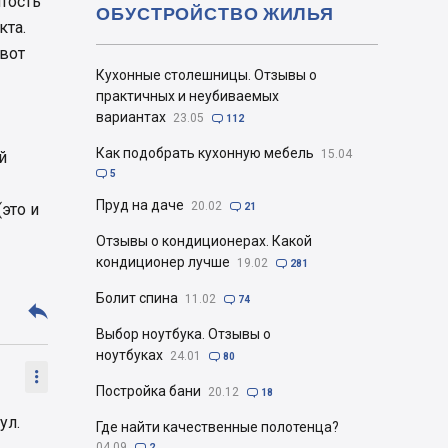
ятость
ОБУСТРОЙСТВО ЖИЛЬЯ
кта.
 вот
Кухонные столешницы. Отзывы о
практичных и неубиваемых
вариантах
23.05

112
Как подобрать кухонную мебель
15.04
й

5
Пруд на даче
20.02
это и

21
Отзывы о кондиционерах. Какой
кондиционер лучше
19.02

281
Болит спина
11.02

74

Выбор ноутбука. Отзывы о
ноутбуках
24.01

80

Постройка бани
20.12

18
ул.
Где найти качественные полотенца?
04.09

2