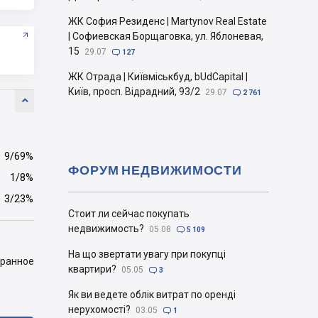
ЖК София Резиденс | Martynov Real Estate
| Софиевская Борщаговка, ул. Яблоневая,
15
29.07

127
ЖК Отрада | Київміськбуд, bUdCapital |
Київ, просп. Відрадний, 93/2
29.07

2 761

9/69%
ФОРУМ НЕДВИЖИМОСТИ
1/8%
3/23%
Стоит ли сейчас покупать
недвижимость?
05.08

5 109
На що звертати увагу при покупці
бранное
квартири?
05.05

3
Як ви ведете облік витрат по оренді
нерухомості?
03.05

1