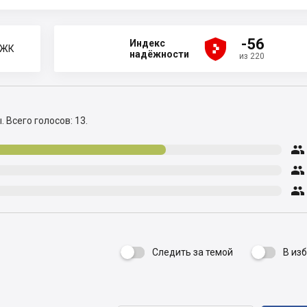





-56
Индекс
 ЖК
надёжности
из 220
ы.
Всего голосов: 13.



Следить за темой
В из
