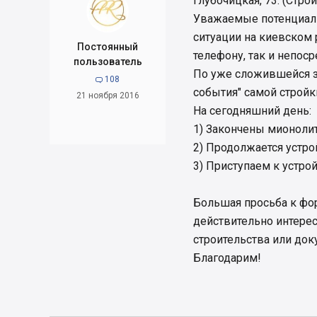
Глубочицкая, 73. (Стро
Уважаемые потенциаль
ситуации на киевском 
Постоянный
телефону, так и непоср
пользователь
По уже сложившейся з
108

события" самой стройк
21 ноября 2016
На сегодняшний день:
1) Закончены мионолит
2) Продолжается устро
3) Приступаем к устрой
Большая просьба к фо
действительно интерес
строительства или до
Благодарим!