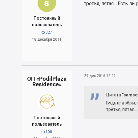
s
третья, пятая... Есть л
Постоянный
пользователь
327

18 декабря 2011
29 дек 2016 16:21
ОП «PodilPlaza
Residence»
Цитата
"samso
Будьте добры, 
третья, пятая..
Постоянный
пользователь
108
