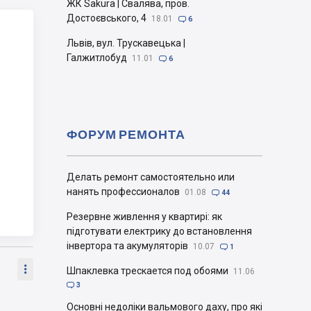
ЖК Sakura | Свалява, пров.
Достоєвського, 4
18.01

6
Львів, вул. Трускавецька |
Галжитлобуд
11.01

6
ФОРУМ РЕМОНТА
Делать ремонт самостоятельно или
нанять профессионалов
01.08

44
Резервне живлення у квартирі: як
підготувати електрику до встановлення
інвертора та акумуляторів
10.07

1

Шпаклевка трескается под обоями
11.06

3
Основні недоліки вальмового даху, про які