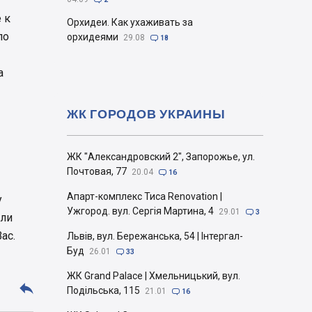
 к
Орхидеи. Как ухаживать за
по
орхидеями
29.08

18
а
ЖК ГОРОДОВ УКРАИНЫ
ЖК "Александровский 2", Запорожье, ул.
Почтовая, 77
20.04

16
Апарт-комплекс Тиса Renovation |
у
Ужгород. вул. Сергія Мартина, 4
29.01

3
али
ас.
Львів, вул. Бережанська, 54 | Інтергал-
Буд
26.01

33
ЖК Grand Palace | Хмельницький, вул.

Подільська, 115
21.01

16