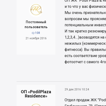
ОП ЖК "Podil Plaza & 
и то что у вас физичес
Мы очень признательны
вопросам мы проясняе
Постоянный
потенциальным инвест
пользователь
И так кратко резюмиру
108

1,2,3,4....)возводятся 
21 ноября 2016
нежилых (коммерчески
фитнесса). Вы правиль
есть соответствие уро
фотоотчет с самого 4го
29 дек 2016 10:24
ОП «PodilPlaza
Residence»
Отдел продаж ЖК "Podil