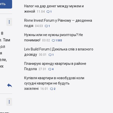
ИТЬ
Налог на дар денег между мужем и
женой
11.04

1
Rivne Invest Forum у Рівному — дводенна

подія
04.03

1
 8
Нужны или не нужны риэлторы? Не
е. Там
понимаю!
03.02

1 503
дол
Lviv Build Forum | Декілька слів з власного
я
досвіду
30.01

1
еле,
Планирую аренду квартиры в районе
их
Подола
27.01

4
Купівля квартири в новобудові коли
сусудні квартири не будуть

заселені
16.01

2
