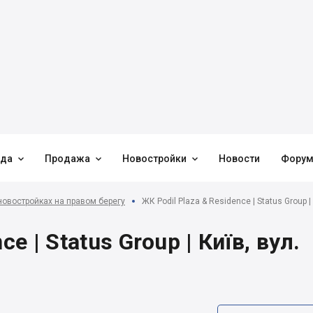



нда
Продажа
Новостройки
Новости
Фору
новостройках на правом берегу
ЖК Podil Plaza & Residence | Status Group |
e | Status Group | Київ, вул.