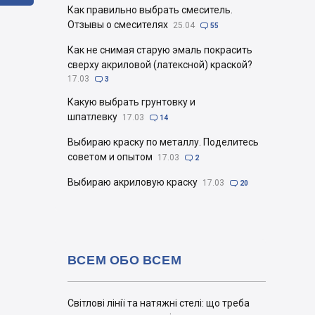
Как правильно выбрать смеситель.
Отзывы о смесителях
25.04

55
Как не снимая старую эмаль покрасить
сверху акриловой (латексной) краской?
17.03

3
Какую выбрать грунтовку и
шпатлевку
17.03

14
Выбираю краску по металлу. Поделитесь
советом и опытом
17.03

2
Выбираю акриловую краску
17.03

20
ВСЕМ ОБО ВСЕМ
Світлові лінії та натяжні стелі: що треба