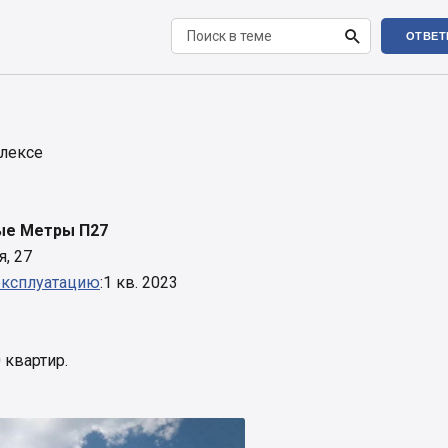

ОТВЕТ
лексе
ые Метры П27
я, 27
эксплуатацию
:1 кв. 2023
 квартир.