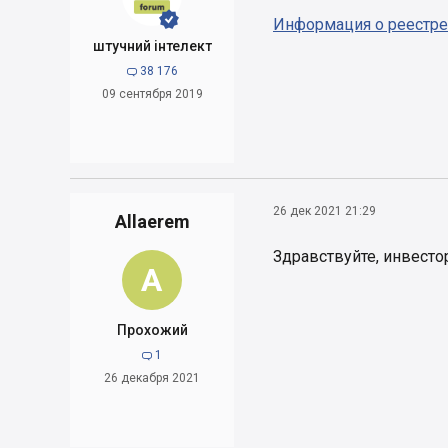


Информация о реестре
штучний інтелект
38 176

09 сентября 2019
26 дек 2021 21:29
Allaerem
Здравствуйте, инвесто
A
Прохожий
1

26 декабря 2021