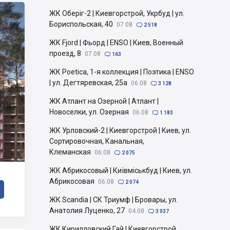
ЖК Оберіг-2 | Киевгорстрой, Укрбуд | ул.
Бориспольская, 40
07.08

2 518
ЖК Fjord | Фьорд | ENSO | Киев, Военный
проезд, 8
07.08

163
ЖК Poetica, 1-я коллекция | Поэтика | ENSO
| ул. Дегтяревская, 25а
06.08

3 128
ЖК Атлант на Озерной | Атлант |
Новоселки, ул. Озерная
06.08

1 183
ЖК Урловский-2 | Киевгорстрой | Киев, ул.
Сортировочная, Канальная,
Клеманская
06.08

2 075
ЖК Абрикосовый | Київміськбуд | Киев, ул.
Абрикосовая
06.08

2 074
ЖК Scandia | СК Триумф | Бровары, ул.
Анатолия Луценко, 27
04.08

3 037
ЖК Кирилловский Гай | Киевгорстрой,