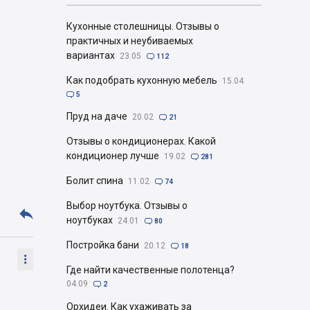
Кухонные столешницы. Отзывы о
практичных и неубиваемых
вариантах
23.05

112
Как подобрать кухонную мебель
15.04

5
Пруд на даче
20.02

21
Отзывы о кондиционерах. Какой
кондиционер лучше
19.02

281
Болит спина
11.02

74
Выбор ноутбука. Отзывы о

ноутбуках
24.01

80
Постройка бани
20.12

18

Где найти качественные полотенца?
04.09

2
Орхидеи. Как ухаживать за