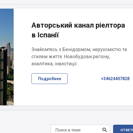
Авторський канал ріелтора
в Іспанії
Знайомтесь з Бенідормом, нерухомістю та
стилем життя. Новобудови регіону,
аналітика, інвестиції
Подробнее
+34624407828

ОТВЕТ