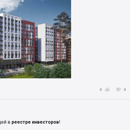


0
0
дей в
реестре инвесторов
!