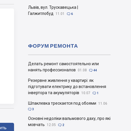
Львів, вул. Трускавецька |
Галжитлобуд
11.01

6
ФОРУМ РЕМОНТА
Делать ремонт самостоятельно или
нанять профессионалов
01.08

44
Резервне живлення у квартирі: як
підготувати електрику до встановлення
інвертора та акумуляторів
10.07

1
Шпаклевка трескается под обоями
11.06

3
Основні недоліки вальмового даху, про які
мовчать
12.05

2
ИТЬ