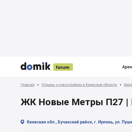





Аре
Главная
Отзывы о новостройках в Киевской области
Ирпе
ЖК Новые Метры П27 | И

Киевская обл., Бучанский район, г. Ирпень, ул. Пуш