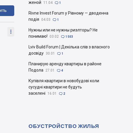
женой
11.04

1
ИТЬ
Rivne Invest Forum у Рівному — дводенна
подія
04.03

1
Нужны или не нужны риэлторы? Не

понимаю!
03.02

1 503
Lviv Build Forum | Декілька слів з власного
досвіду
30.01

1
Планирую аренду квартиры в районе
Подола
27.01

4
Купівля квартири в новобудові коли
сусудні квартири не будуть
заселені
16.01

2
ОБУСТРОЙСТВО ЖИЛЬЯ