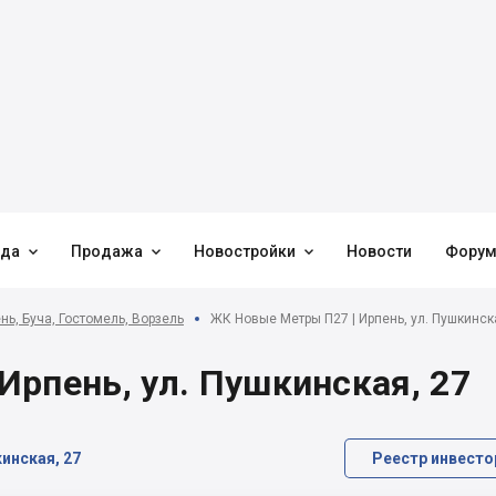



нда
Продажа
Новостройки
Новости
Фору
нь, Буча, Гостомель, Ворзель
ЖК Новые Метры П27 | Ирпень, ул. Пушкинск
рпень, ул. Пушкинская, 27
кинская, 27
Реестр инвесто