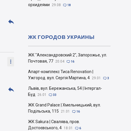
орхидеями
29.08

18

ЖК ГОРОДОВ УКРАИНЫ
ЖК "Александровский 2", Запорожье, ул.

Почтовая, 77
20.04

16
Апарт-комплекс Тиса Renovation |
Ужгород. вул. Сергія Мартина, 4
29.01

3

Львів, вул. Бережанська, 54 | Інтергал-
Буд
26.01

33
ЖК Grand Palace | Хмельницький, вул.
Подільська, 115
21.01

16
ЖК Sakura | Свалява, пров.
Достоєвського, 4
18.01

6