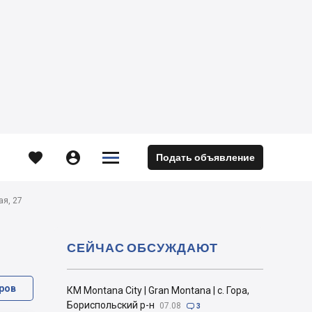





Подать объявление
м
ая, 27
СЕЙЧАС ОБСУЖДАЮТ
ров
КМ Montana City | Gran Montana | с. Гора,
Бориспольский р-н
07.08

3