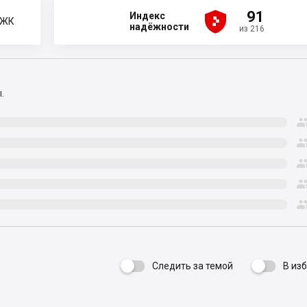





91
Индекс
 ЖК
надёжности
из 216
.
Следить за темой
В из
