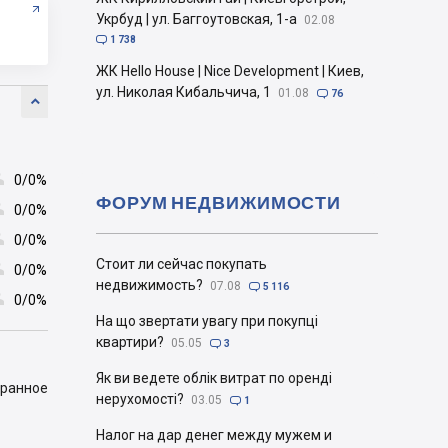
Укрбуд | ул. Баггоутовская, 1-а
02.08

1 738
ЖК Hello House | Nice Development | Киев,
ул. Николая Кибальчича, 1
01.08

76


0/0%
ФОРУМ НЕДВИЖИМОСТИ

0/0%

0/0%
Стоит ли сейчас покупать

0/0%
недвижимость?
07.08

5 116

0/0%
На що звертати увагу при покупці
квартири?
05.05

3
Як ви ведете облік витрат по оренді
бранное
нерухомості?
03.05

1
Налог на дар денег между мужем и