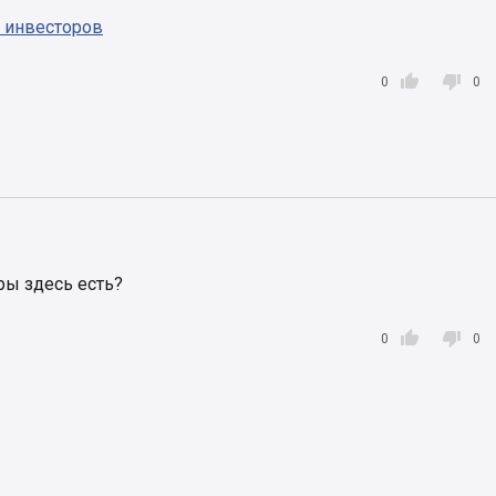
 инвесторов


0
0
ры здесь есть?


0
0