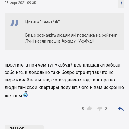

25 март 2021 09:35
Цитата
"nazar4ik"
:
Ви це розкажіть людям які повелись на рейтинг
Лун і несли гроші в Аркаду і Укрбуд!!
простите, а при чем тут укрбуд? все площадки забрал
себе кгс, и довольно таки бодро строит) так что не
переживайте вы так, с опозданием год-полтора но
люди там свои квартиры получат. чего и вам искренне
желаем



0
0
garson