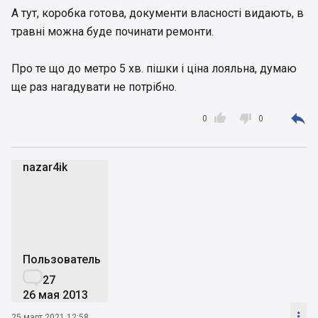
А тут, коробка готова, документи власності видають, в
травні можна буде починати ремонти.
Про те що до метро 5 хв. пішки і ціна лояльна, думаю
ще раз нагадувати не потрібно.



0
0
nazar4ik
n
Пользователь

27
26 мая 2013

25 март 2021 12:58