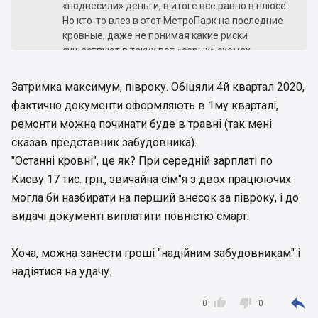
«подвесили» деньги, в итоге всё равно в плюсе.
Но кто-то влез в этот МетроПарк на последние
кровные, даже не понимая какие риски
существуют в таких вот «серых» схемах.
Задержка в полтора года для тех, кто брал
квартиру себе — очень болезненна. А если у
Затримка максимум, півроку. Обіцяли 4й квартал 2020,
застройщика в его схеме что-то «обломится» —
фактично документи оформляють в 1му кварталі,
это и вовсе станет трагедией.
ремонти можна починати буде в травні (так мені
сказав представник забудовника).
"Останні кровні", це як? При середній зарплаті по
Києву 17 тис. грн., звичайна сім"я з двох працюючих
могла би назбирати на перший внесок за півроку, і до
видачі документі виплатити повністю смарт.
Хоча, можна занести гроші "надійним забудовникам" і
надіятися на удачу.



0
0