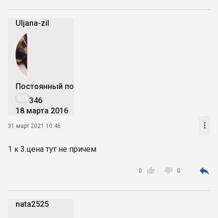
Uljana-zil
Постоянный пользователь

346
18 марта 2016

31 март 2021 10:46
1 к 3.цена тут не причем



0
0
nata2525
n