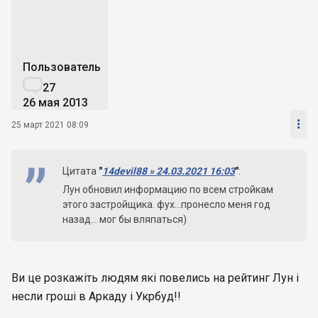
Пользователь

27
26 мая 2013

25 март 2021 08:09
Цитата
"
14devil88 » 24.03.2021 16:03
"
:
Лун обновил информацию по всем стройкам
этого застройщика. фух...пронесло меня год
назад... мог бы вляпаться)
Ви це розкажіть людям які повелись на рейтинг Лун і
несли гроші в Аркаду і Укрбуд!!