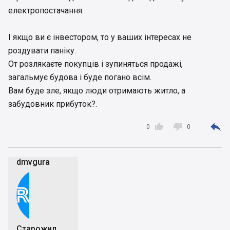
електропостачання.
І якщо ви є інвестором, то у ваших інтересах не
роздувати паніку.
От розлякаєте покупців і зупиняться продажі,
загальмує будова і буде погано всім.
Вам буде зле, якщо люди отримають житло, а
забудовник прибуток?.



0
0
dmvgura
Старожил