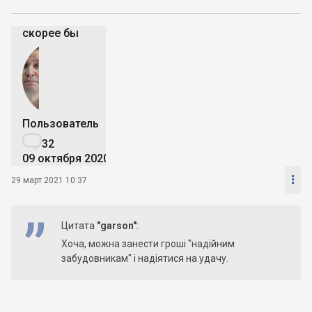
скорее бы
Пользователь

32
09 октября 2020

29 март 2021 10:37
Цитата
"garson"
:
Хоча, можна занести гроші "надійним
забудовникам" і надіятися на удачу.