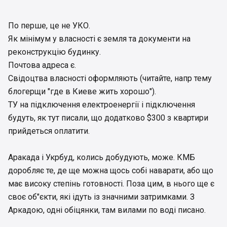
законные и государство защищает таких
инвесторов.
По перше, це не УКО.
Як мінімум у власності є земля та документи на
Вы со своим МетроПарком, на строительство
реконструкцію будинку.
которого не было оформлено ни одного
разрешения, лучше смотрите на инвесторов
Почтова адреса є.
Войцеховского, который строил по вашей же
Свідоцтва власності оформляють (читайте, напр тему
схеме, на которых всем много плевать и
блогерщи "где в Киеве жить хорошо").
которые вынуждены сами решать свои
ТУ на підключення електроенергії і підключення
проблемы, либо смириться с потерянными
деньгами.
будуть, як тут писали, що додатково $300 з квартири
прийдеться оплатити.
У МетроПарк впереди самая интересная часть.
Документы нарисовать — это так, мелочи,
Аракада і Укрбуд, колись добудують, може. КМБ
достаточно иметь своего нотариуса. А вот
доробляє те, де ще можна щось собі наварати, або що
подключить этот самострой к городским
коммуникациям, особенно обеспечить такую
має високу степінь готовності. Поза цим, в нього ще є
подводимую мощность по э/э — это будет
своє об"єкти, які ідуть із значними затримками. З
любопытно.
Аркадою, одні обіцянки, там вилами по воді писано.