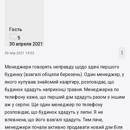
Гость

5
30 апреля 2021

30 апр 2021 14:52
Менеджери говорять неправду щодо здачі першого
будинку (взагалі обіцяли березень). Один менеджер, у
якого купував знайомий квартиру, розповідає, що
будинок здадуть наприкінці травня. Менеджерка по
телефону каже, що перший дім здадуть разом з іншим
аж у серпні. Ще один менеджер по телефону
розповідає, що будинок здадуть у липні. Я не
впевнена, що його взагалі здадуть. Тим паче,
менеджери почали активно продавати новий дім біля