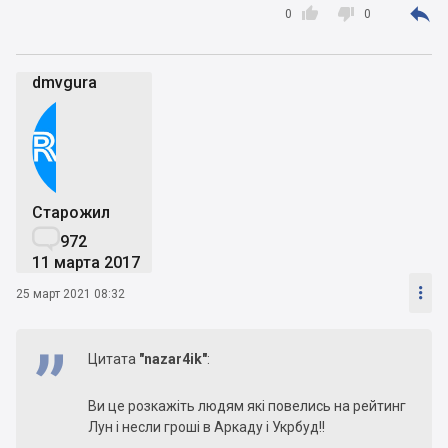



0
0
dmvgura
Старожил

972
11 марта 2017

25 март 2021 08:32
Цитата
"nazar4ik"
:
Ви це розкажіть людям які повелись на рейтинг
Лун і несли гроші в Аркаду і Укрбуд!!