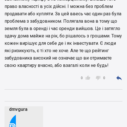
деньгами.
право власності в усіх дійсні. І можна без проблем
продавати або купляти. За цей ввесь час один раз була
У МетроПарк впереди самая интересная часть.
проблема з забудовником. Полягала вона в тому що
Документы нарисовать — это так, мелочи,
земля була в оренді і час оренди вийшов. Це і затягло
достаточно иметь своего нотариуса. А вот
здачу дома майже на рік, бо рішалось з грошами. Тому
подключить этот самострой к городским
коммуникациям, особенно обеспечить такую
кожен вирішує для себе де і як інвестувати. Є люди
подводимую мощность по э/э — это будет
які ризикують, є ті хто не хоче. Але те що рейтинг
любопытно.
забудовника високий не означає що ви отримаєте
свою квартиру вчасно, або взагалі коли не будь!



0
0
dmvgura