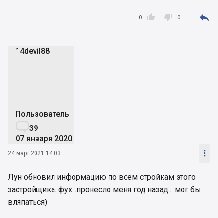



0
0
14devil88
1
Пользователь

39
07 января 2020

24 март 2021 14:03
Лун обновил информацию по всем стройкам этого
застройщика. фух...пронесло меня год назад... мог бы
вляпаться)