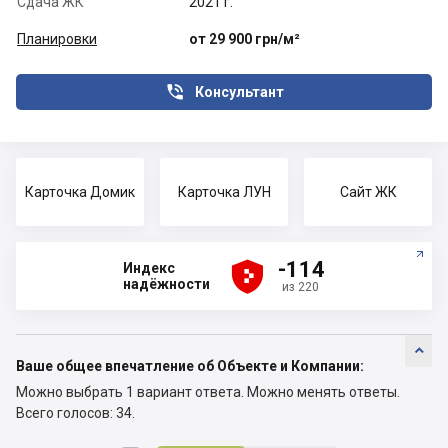
Сдача ЖК
2021 г.
Планировки
от 29 900 грн/м²

Консультант
Карточка Домик
Карточка ЛУН
Сайт ЖК





-114
Индекс
надёжности
из 220

Ваше общее впечатление об Объекте и Компании:
Можно выбрать 1 вариант ответа.
Можно менять ответы.
Всего голосов: 34.