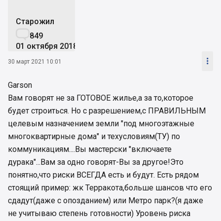
Старожил

849
01 октября 2018

30 март 2021 10:01
Garson
Вам говорят не за ГОТОВОЕ жилье,а за то,которое
будет строиться. Но с разрешением,с ПРАВИЛЬНЫМ
целевым назначением земли "под многоэтажные
многоквартирные дома" и техусловиям(ТУ) по
коммуникациям....Вы мастерски "включаете
дурака"...Вам за одно говорят-Вы за другое!Это
понятно,что риски ВСЕГДА есть и будут. Есть рядом
стоящий пример: жк Терракота,больше шансов что его
сдадут(даже с опозданием) или Метро парк?(я даже
не учитываю степень готовности) Уровень риска