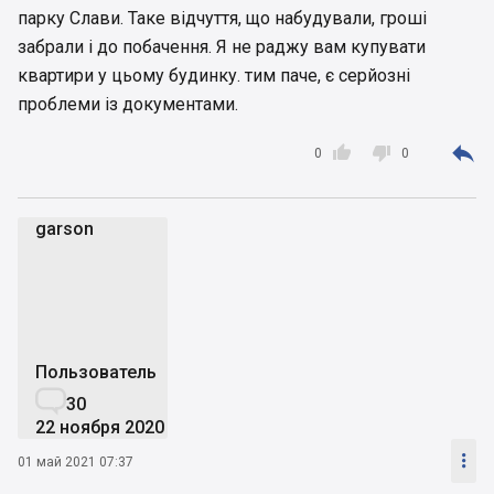
парку Слави. Таке відчуття, що набудували, гроші
забрали і до побачення. Я не раджу вам купувати
квартири у цьому будинку. тим паче, є серйозні
проблеми із документами.



0
0
garson
g
Пользователь

30
22 ноября 2020

01 май 2021 07:37