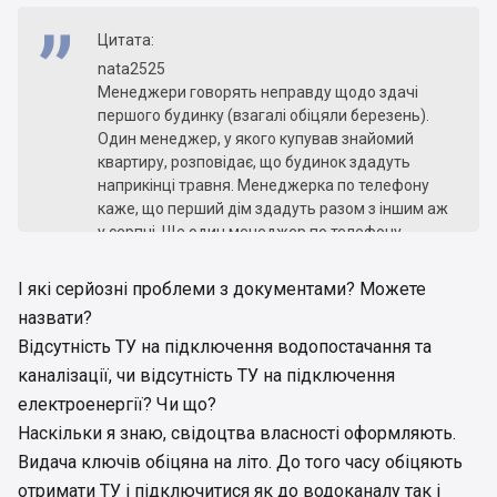
Цитата:
nata2525
Менеджери говорять неправду щодо здачі
першого будинку (взагалі обіцяли березень).
Один менеджер, у якого купував знайомий
квартиру, розповідає, що будинок здадуть
наприкінці травня. Менеджерка по телефону
каже, що перший дім здадуть разом з іншим аж
у серпні. Ще один менеджер по телефону
розповідає, що будинок здадуть у липні. Я не
впевнена, що його взагалі здадуть. Тим паче,
І які серйозні проблеми з документами? Можете
менеджери почали активно продавати новий
назвати?
дім біля парку Слави. Таке відчуття, що
Відсутність ТУ на підключення водопостачання та
набудували, гроші забрали і до побачення. Я не
раджу вам купувати квартири у цьому будинку.
каналізації, чи відсутність ТУ на підключення
тим паче, є серйозні проблеми із документами.
електроенергії? Чи що?
Наскільки я знаю, свідоцтва власності оформляють.
Видача ключів обіцяна на літо. До того часу обіцяють
отримати ТУ і підключитися як до водоканалу так і