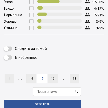

Ужас

17/50%

Плохо

4/12%

Нормально

7/21%

Хорошо

3/9%

Отлично

3/9%
Следить за темой
В избранное

1
. . .
14
15
16
. . .
18

ОТВЕТИТЬ