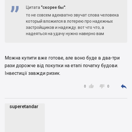
Цитата
"скорее бы"
:
то не совсем адекватно звучат слова человека
который вложился в лотерею про надежных
застройщиков и надежду. вот что что, а
надеяться на удачу нужно наверно вам
Можна купити вже готове, але воно буде в два-три
рази дорожче від покупки на етапі початку будови.
Інвестиції завжди ризик.



0
0
superetandar
s