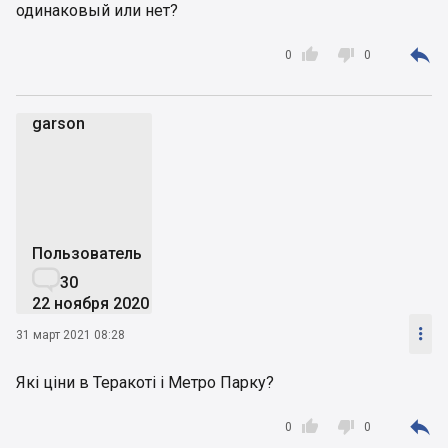
одинаковый или нет?



0
0
garson
g
Пользователь

30
22 ноября 2020

31 март 2021 08:28
Які ціни в Теракоті і Метро Парку?



0
0