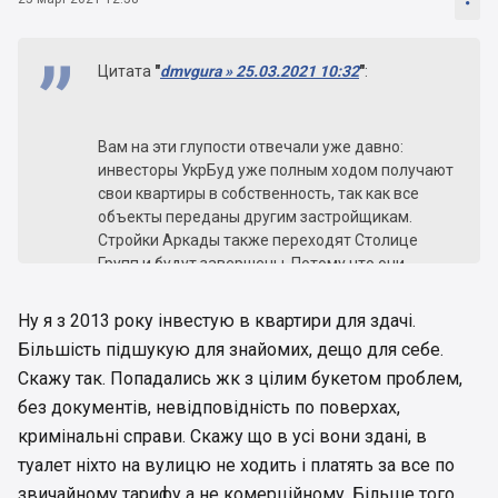
Цитата
"
dmvgura » 25.03.2021 10:32
"
:
Вам на эти глупости отвечали уже давно:
инвесторы УкрБуд уже полным ходом получают
свои квартиры в собственность, так как все
объекты переданы другим застройщикам.
Стройки Аркады также переходят Столице
Групп и будут завершены. Потому что они
законные и государство защищает таких
инвесторов.
Ну я з 2013 року інвестую в квартири для здачі.
Більшість підшукую для знайомих, дещо для себе.
Вы со своим МетроПарком, на строительство
Скажу так. Попадались жк з цілим букетом проблем,
которого не было оформлено ни одного
разрешения, лучше смотрите на инвесторов
без документів, невідповідність по поверхах,
Войцеховского, который строил по вашей же
кримінальні справи. Скажу що в усі вони здані, в
схеме, на которых всем много плевать и
туалет ніхто на вулицю не ходить і платять за все по
которые вынуждены сами решать свои
звичайному тарифу а не комерційному. Більше того
проблемы, либо смириться с потерянными